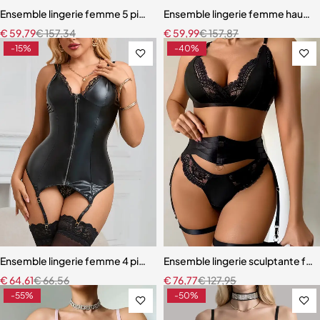
Ensemble lingerie femme 5 pièces – Dentelle ajourée avec bas assor
Ensemble lingerie femme haut de
€
59,79
€
157,34
€
59,99
€
157,87
-15%
-40%
Ensemble lingerie femme 4 pièces – Cuir PU et dentelle respirante a
Ensemble lingerie sculptante fem
€
64,61
€
66,56
€
76,77
€
127,95
-55%
-50%