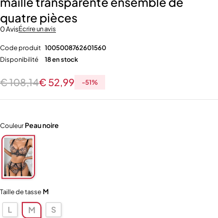
maille transparente ensemble de
quatre pièces
0 Avis
Écrire un avis
Code produit
1005008762601560
Disponibilité
18 en stock
€
108,14
€
52,99
-
51
%
Peau noire
Couleur
M
Taille de tasse
L
S
M