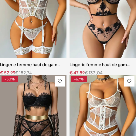
Lingerie femme haut de gamme – Dentelle raffinée avec effet push
Lingerie femme haut de gamme –
€
52,99
€
182,74
€
47,89
€
133,04
-50%
-67%