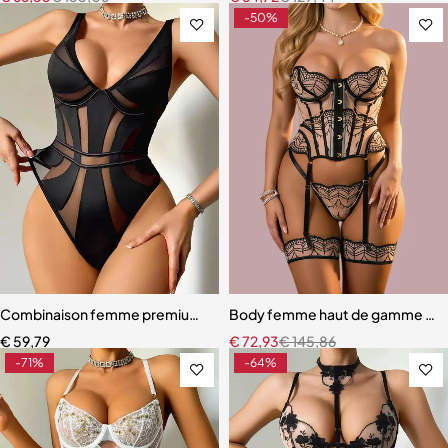
-50%
Combinaison femme premium – Design moderne avec effet galbant
Body femme haut de gamme – Linge
€
59,79
€
72,93
€
145,86
-71%
-64%