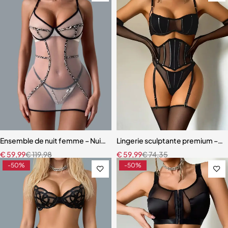
Ensemble de nuit femme – Nuisette léopard avec coupe fluide et m
Lingerie sculptante premium – Ens
€
59,99
€
119,98
€
59,99
€
74,35
-50%
-50%