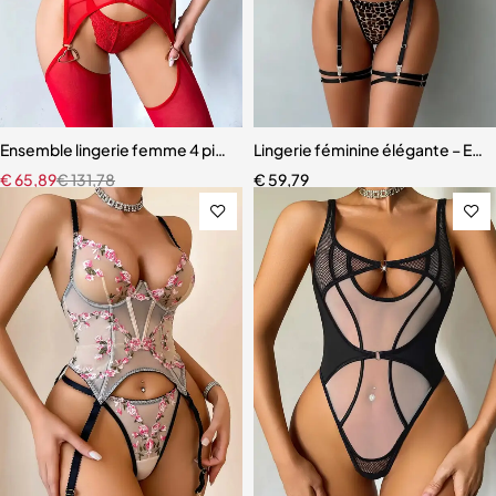
Ensemble lingerie femme 4 pièces – Dentelle rouge avec chaînes dor
Lingerie féminine élégante – Ens
€
65,89
€
131,78
€
59,79