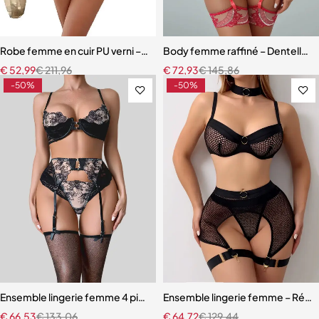
Robe femme en cuir PU verni – Dentelle à cils et détails à œillets
Body femme raffiné – Dentelle, d
€
52,99
€
211,96
€
72,93
€
145,86
-50%
-50%
Ensemble lingerie femme 4 pièces – Broderie florale contrastée av
Ensemble lingerie femme – Résille
€
66,53
€
133,06
€
64,72
€
129,44