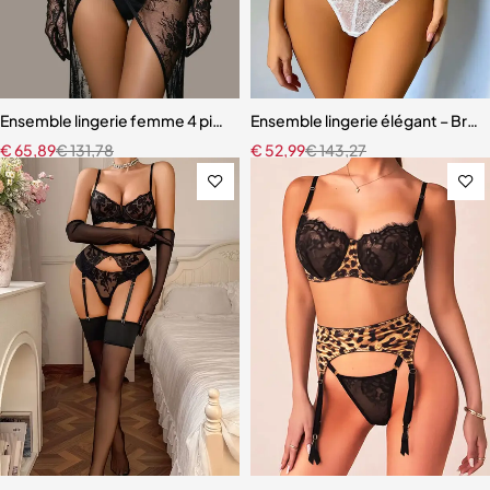
Ensemble lingerie femme 4 pièces – Dentelle noire avec soutien-gor
Ensemble lingerie élégant – Bretel
€
65,89
€
131,78
€
52,99
€
143,27