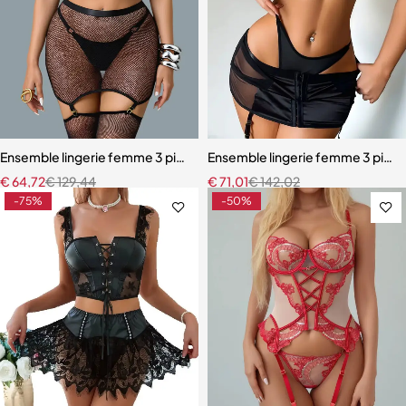
Ensemble lingerie femme 3 pièces – Résille noire brodée avec porte-j
Ensemble lingerie femme 3 pièces 
€
64,72
€
129,44
€
71,01
€
142,02
-75%
-50%