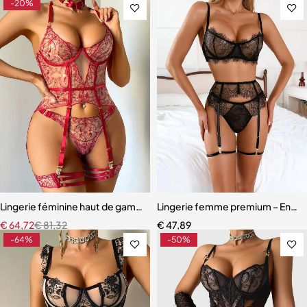
-20%
Lingerie féminine haut de gamme – Soutien-gorge et culotte en mail
Lingerie femme premium – Ensemb
€
64,72
€
81,32
€
47,89
-64%
-50%