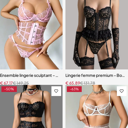
Ensemble lingerie sculptant – Taille ajustée et broderie florale
Lingerie femme premium – Body en
€
67,17
€
149,25
€
65,89
€
131,78
-50%
-63%