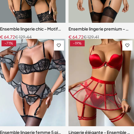
Ensemble lingerie chic – Motifs cœur, découpes raffinées et finition
Ensemble lingerie premium – Bas,
€
64,72
€
129,44
€
64,72
€
129,41
-71%
-19%
Ensemble lingerie femme 5 pièces – Dentelle brodée florale avec fou
Lingerie élégante – Ensemble ave