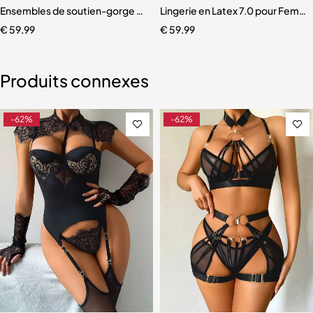
melle
Porte-Jarretelles
Ensembles de soutien-gorge et string avec broderie Full Star
Lingerie en Latex 7.0 pour Femm
€
59,99
€
59,99
Produits connexes
-62%
-62%