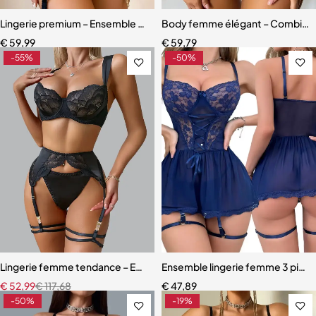
Lingerie premium – Ensemble sculptant en dentelle brodée florale
Body femme élégant – Combinais
€
59,99
€
59,79
-55%
-50%
Lingerie femme tendance – Ensemble coordonné en dentelle et mail
Ensemble lingerie femme 3 pièces
€
52,99
€
117,68
€
47,89
-50%
-19%