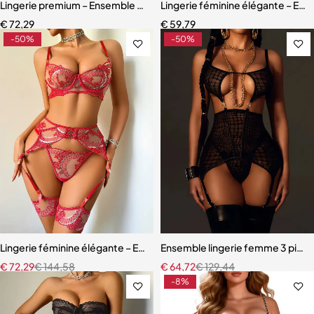
Lingerie premium – Ensemble en dentelle brodée avec porte-jarretell
Lingerie féminine élégante – Ense
€
72,29
€
59,79
-50%
-50%
Lingerie féminine élégante – Ensemble avec porte-jarretelles et détai
Ensemble lingerie femme 3 pièces
€
72,29
€
144,58
€
64,72
€
129,44
-8%