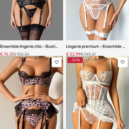
Ensemble lingerie chic – Bustier sculptant avec porte-jarretelles et 
Lingerie premium – Ensemble en b
€
76,13
€
152,26
€
52,99
€
143,21
-50%