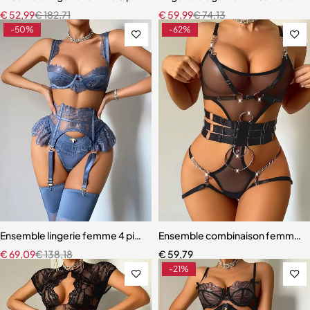
€
52,99
€
182,71
€
59,99
€
74,13
-50%
-62%
Ensemble lingerie femme 4 pièces – Satin bleu ardoise et dentelle à ci
Ensemble combinaison femme – Ma
€
69,09
€
138,18
€
59,79
-21%