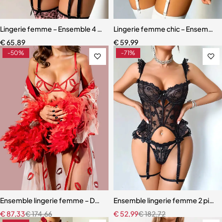
Lingerie femme – Ensemble 4 pièces avec bas assortis et dentelle ra
Lingerie femme chic – Ensemble c
€
65,89
€
59,99
-50%
-71%
Ensemble lingerie femme – Dentelle rouge avec robe en maille et fini
Ensemble lingerie femme 2 pièces 
€
87,33
€
174,66
€
52,99
€
182,72