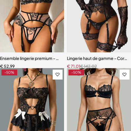
Ensemble lingerie premium – Dentelle fine, maille légère et effet scu
Lingerie haut de gamme – Corset 
€
52,99
€
71,01
€
142,02
-50%
-50%