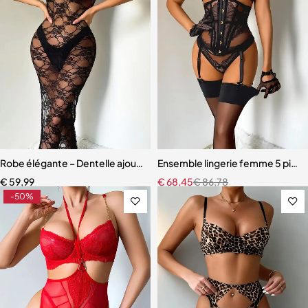
Robe élégante – Dentelle ajourée avec fente haute et effet sculpta
Ensemble lingerie femme 5 pièces
€
59,99
€
68,45
€
86,78
-50%