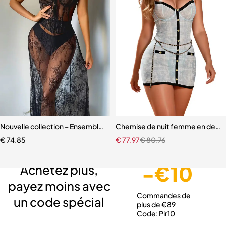
Nouvelle collection – Ensemble lingerie 3 pièces élégant et moderne
Chemise de nuit femme en dentell
€
74,85
€
77,97
€
80,76
Livraison gratuite
Service client expert
Paiement sécurisé
-€10
Achetez plus,
payez moins avec
Commandes de
un code spécial
plus de €89
Code: Pir10