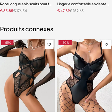
tements en maille rouge
les
Robe longue en biscuits pour femme
Lingerie confortable en dentelle
€
85,85
€
176,54
€
47,89
€
159,63
Produits connexes
-51%
-50%