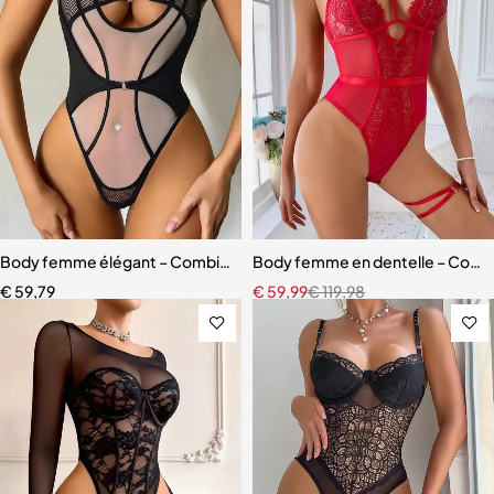
Body femme élégant – Combinaison avec empiècements en maille r
Body femme en dentelle – Coupe m
€
59,79
€
59,99
€
119,98