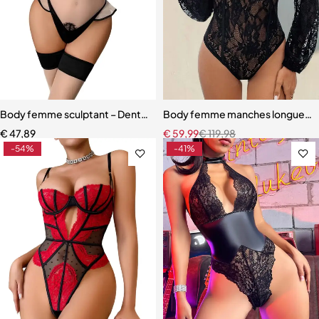
Body femme sculptant – Dentelle cils avec jupe à volants et bas inté
Body femme manches longues – De
€
47,89
€
59,99
€
119,98
-54%
-41%