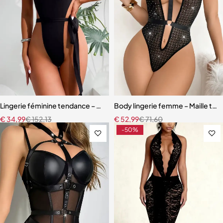
Lingerie féminine tendance – Soutien-gorge modèle tasse, chaînes m
Body lingerie femme – Maille text
€
34,99
€
152,13
€
52,99
€
71,60
-50%