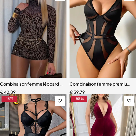
Combinaison femme léopard – Barboteuse près du corps à col haut, 
Combinaison femme premium – D
€
42,89
€
59,79
-18%
-58%