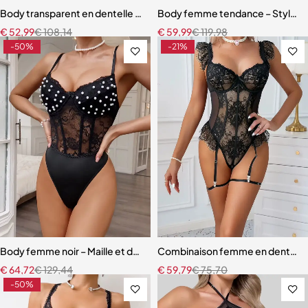
Body transparent en dentelle noire – Sexy, ajouré, filet de lingerie e
Body femme tendance – Style Y2K 
€
52,99
€
108,14
€
59,99
€
119,98
-50%
-21%
Body femme noir – Maille et dentelle avec détails perles, coupe mou
Combinaison femme en dentelle n
€
64,72
€
129,44
€
59,79
€
75,70
-50%