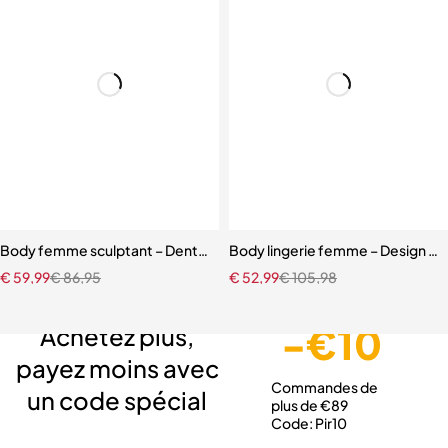
Body femme sculptant – Dentelle ajourée et cuir PU verni avec contr
Body lingerie femme – Design ajou
€
59,99
€
86,95
€
52,99
€
105,98
Livraison gratuite
Service client expert
Paiement sécurisé
-€10
Achetez plus,
payez moins avec
Commandes de
un code spécial
plus de €89
Code: Pir10