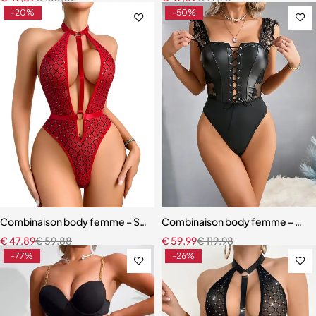
-20%
-50%
Combinaison body femme – Style moderne rouge avec effet sculpt
Combinaison body femme – Modè
€
47,89
€
59,88
€
59,99
€
119,98
-77%
-26%