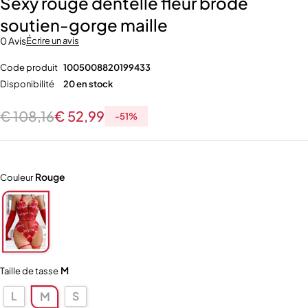
Sexy rouge dentelle fleur brodé
soutien-gorge maille
0 Avis
Écrire un avis
Code produit
1005008820199433
Disponibilité
20 en stock
€
108,16
€
52,99
-
51
%
Rouge
Couleur
M
Taille de tasse
L
S
M