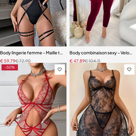
Body lingerie femme – Maille transparente et coupe sculptante mo
Body combinaison sexy – Velours s
€
59,79
€
72,90
€
47,89
€
104,11
-50%