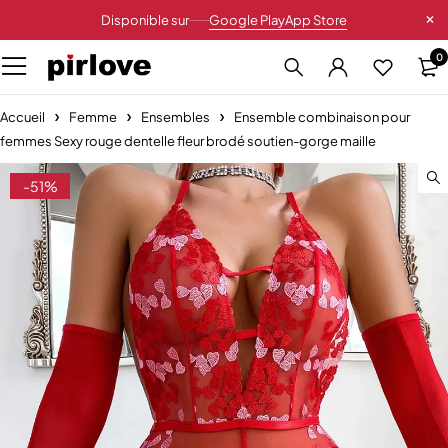
Disponible sur
Google Play
App Store
0
Accueil
Femme
Ensembles
Ensemble combinaison pour
femmes Sexy rouge dentelle fleur brodé soutien-gorge maille
-51%