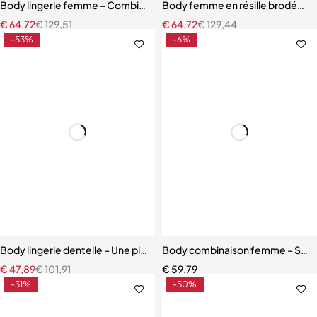
Body lingerie femme – Combinaison en dentelle élégante avec maint
Body femme en résille brodée – 
€
64,72
€
129,51
€
64,72
€
129,44
-53%
-6%
Body lingerie dentelle – Une pièce transparente en polyester, tenue
Body combinaison femme – Style
€
47,89
€
101,91
€
59,79
-31%
-50%