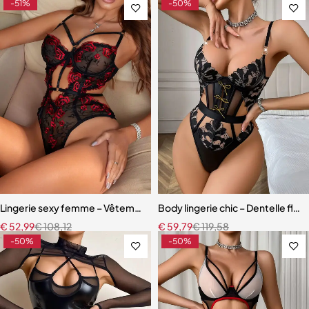
-51%
-50%
Lingerie sexy femme – Vêtements de nuit transparents, costume de j
Body lingerie chic – Dentelle flora
€
52,99
€
108,12
€
59,79
€
119,58
-50%
-50%