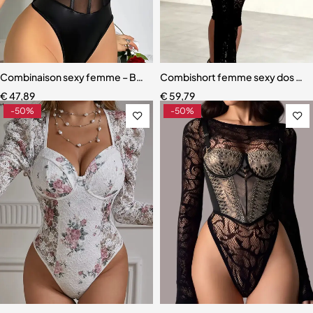
Combinaison sexy femme – Body ajouré en maille et cuir PU, col lic
Combishort femme sexy dos nu – P
€
47,89
€
59,79
-50%
-50%