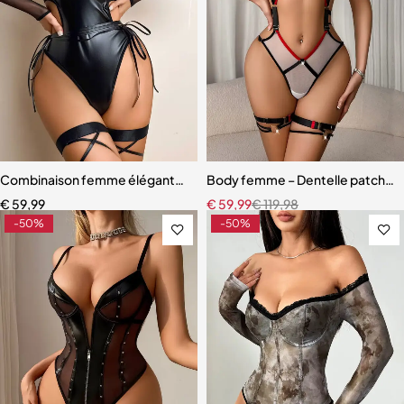
Combinaison femme élégante – Cuir PU et maille légère avec coupe
Body femme – Dentelle patchwor
€
59,99
€
59,99
€
119,98
-50%
-50%