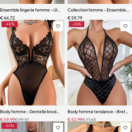
Ensemble lingerie femme – Ultra-fin respirant avec effet sculptant
Collection femme – Ensemble bro
€
64,72
€
59,79
-40%
-26%
Body femme – Dentelle brodée transparente avec design patchwor
Body femme tendance – Bretelles 
€
59,99
€
99,97
€
52,99
€
71,63
-54%