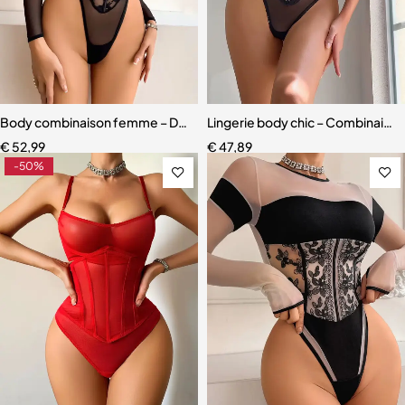
Body combinaison femme – Design en dentelle 3D et maille légère 
Lingerie body chic – Combinaiso
€
52,99
€
47,89
-50%