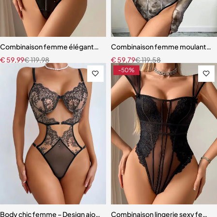
Combinaison femme élégante – Maille transparente et cuir verni m
Combinaison femme moulante – M
€
59,99
€
119,98
€
59,79
€
119,58
-50%
Body chic femme – Design ajouré moderne et silhouette ajustée
Combinaison lingerie sexy femme 