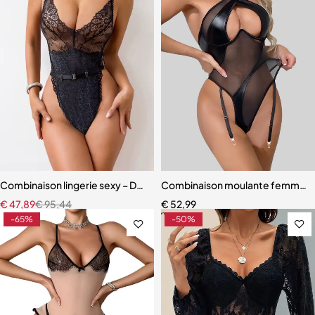
Combinaison lingerie sexy – Dentelle perspective épissée, dos croisé
Combinaison moulante femme – Eff
€
47,89
€
95,44
€
52,99
-65%
-50%