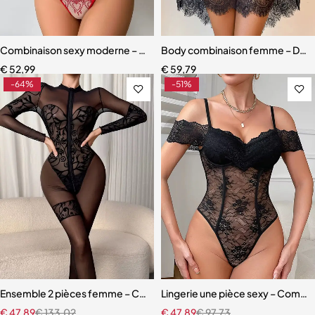
Combinaison sexy moderne – Style US/EU, contrastes chic et détai
Body combinaison femme – Design
€
52,99
€
59,79
-64%
-51%
Ensemble 2 pièces femme – Combinaison à manches longues, motif b
Lingerie une pièce sexy – Combina
€
47,89
€
133,02
€
47,89
€
97,73