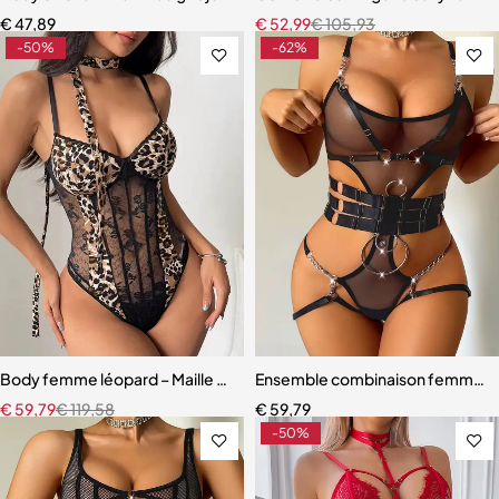
€
47,89
€
52,99
€
105,93
-50%
-62%
Body femme léopard – Maille moulante sans manches (noir & marron)
Ensemble combinaison femme – Ma
€
59,79
€
119,58
€
59,79
-50%