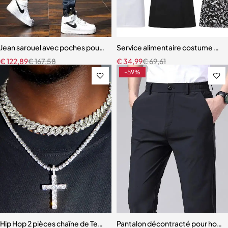
Jean sarouel avec poches pour homme
Service alimentaire costume de cui
€
122,89
€
167,58
€
34,99
€
69,61
-59%
Hip Hop 2 pièces chaîne de Tennis croisée 14MM broche collier cu
Pantalon décontracté pour hom