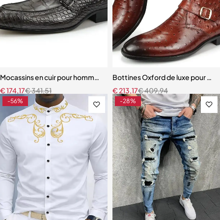
Mocassins en cuir pour hommes chaussures imprimées serpent
Bottines Oxford de luxe pour hom
€
174,17
€
341,51
€
213,17
€
409,94
-56%
-28%