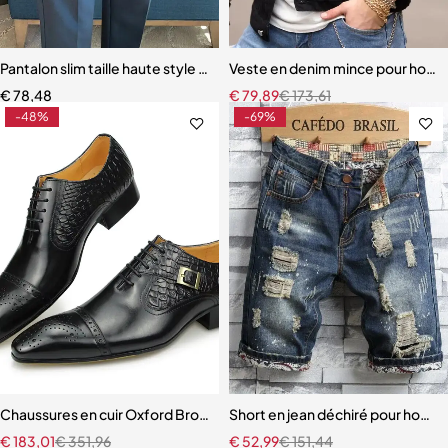
Pantalon slim taille haute style britannique pour homme
Veste en denim mince pour hom
€
78,48
€
79,89
€
173,61
-48%
-69%
Chaussures en cuir Oxford Brogue haut de gamme pour hommes, cha
Short en jean déchiré pour homm
€
183,01
€
351,96
€
52,99
€
151,44