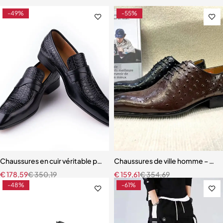
-49%
-55%
Chaussures en cuir véritable pour hommes pour soirée d'affaires brit
Chaussures de ville homme – Oxfo
€
178,59
€
350,19
€
159,61
€
354,69
-48%
-61%