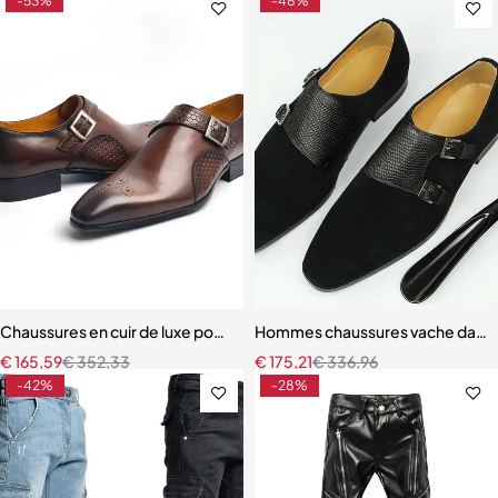
-53%
-48%
Chaussures en cuir de luxe pour hommes, bonne qualité, affaires, ma
Hommes chaussures vache daim mo
€
165,59
€
352,33
€
175,21
€
336,96
-42%
-28%