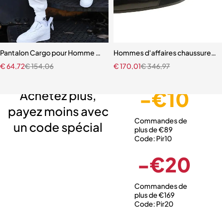
Pantalon Cargo pour Homme à Poches Coloré
Hommes d'affaires chaussures en 
€
64,72
€
154,06
€
170,01
€
346,97
Livraison gratuite
Service client expert
Paiement sécurisé
-€10
Achetez plus,
payez moins avec
Commandes de
un code spécial
plus de €89
Code: Pir10
-€20
Commandes de
plus de €169
Code: Pir20