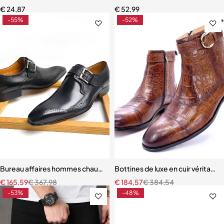
€
24,87
€
52,99
-55%
-52%
Bureau affaires hommes chaussures couche supérieure en cuir de va
Bottines de luxe en cuir véritabl
€
165,59
€
367,98
€
184,57
€
384,54
-53%
-48%