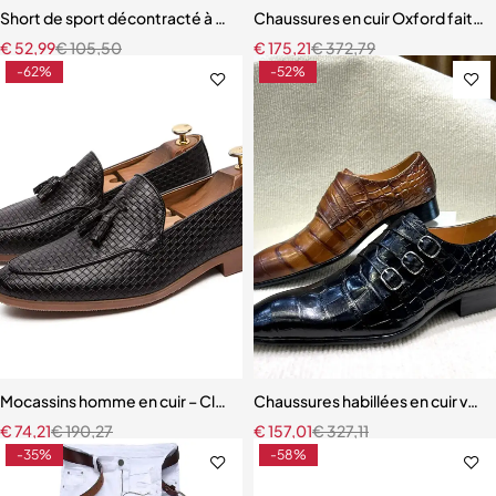
Short de sport décontracté à manches courtes pour hommes, t-shir
Chaussures en cuir Oxford faites
€
52,99
€
105,50
€
175,21
€
372,79
-62%
-52%
Mocassins homme en cuir – Classiques à pompons, confortables et 
Chaussures habillées en cuir vér
€
74,21
€
190,27
€
157,01
€
327,11
-35%
-58%