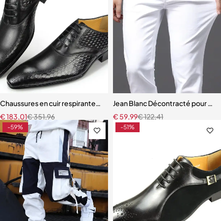
Chaussures en cuir respirantes pour hommes, chaussures formelles d
Jean Blanc Décontracté pour H
€
183,01
€
351,96
€
59,99
€
122,41
-59%
-51%