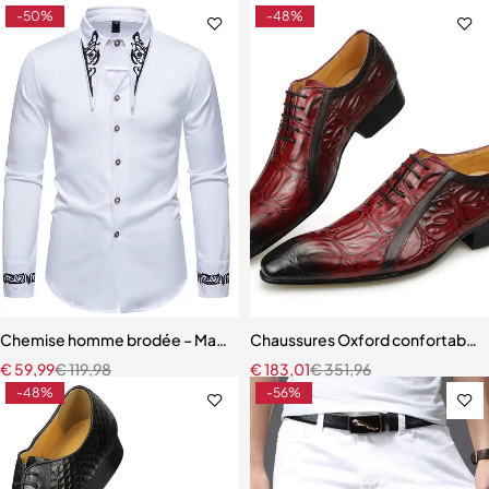
-50%
-48%
Chemise homme brodée – Manches longues, style européen et amér
Chaussures Oxford confortables
€
59,99
€
119,98
€
183,01
€
351,96
-48%
-56%