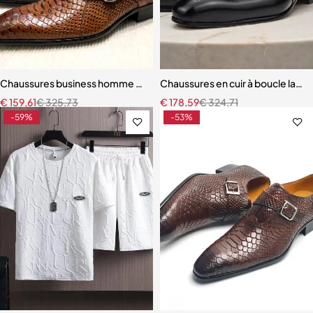
Chaussures business homme – Style italien en cuir avec finition luxu
Chaussures en cuir à boucle laté
€
159,61
€
325,73
€
178,59
€
324,71
-59%
-53%