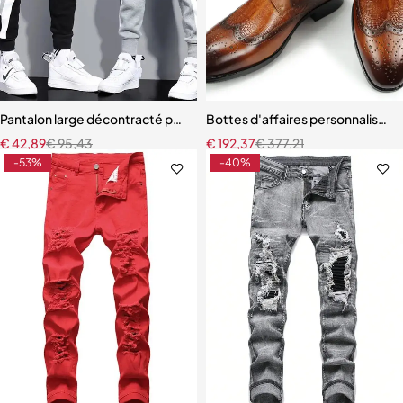
Pantalon large décontracté pour homme
Bottes d'affaires personnalisées 
€
42,89
€
95,43
€
192,37
€
377,21
-53%
-40%