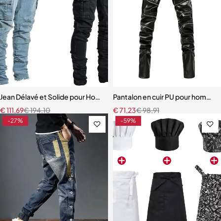
Jean Délavé et Solide pour Homme
Pantalon en cuir PU pour homme
€
111,69
€
194,10
€
71,23
€
98,91
-27%
-59%