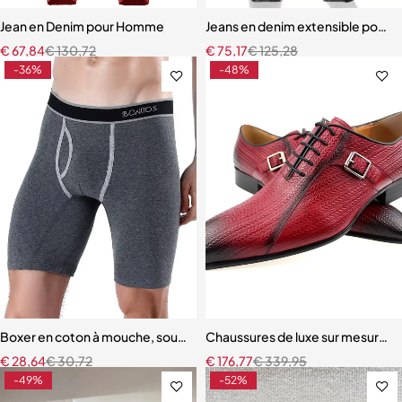
Jean en Denim pour Homme
Jeans en denim extensible pour
€
67,84
€
130,72
€
75,17
€
125,28
-36%
-48%
Boxer en coton à mouche, sous-vêtements à jambes longues pour
Chaussures de luxe sur mesure 
€
28,64
€
30,72
€
176,77
€
339,95
-49%
-52%