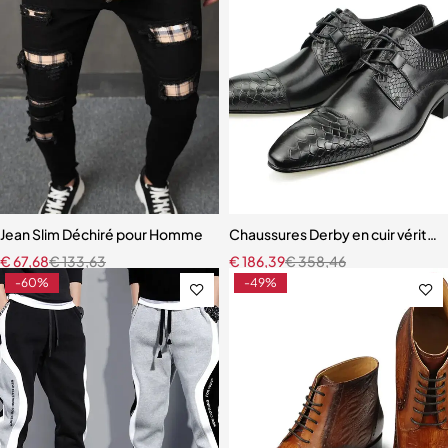
Jean Slim Déchiré pour Homme
Chaussures Derby en cuir véritab
€
67,68
€
133,63
€
186,39
€
358,46
-60%
-49%