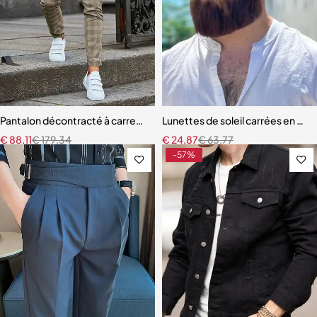
Pantalon décontracté à carreaux à rayures pour hommes
Lunettes de soleil carrées en m
€
88,11
€
179,34
€
24,87
€
63,77
-57%