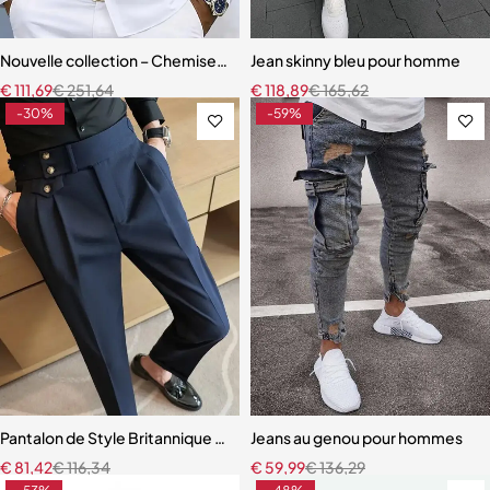
Nouvelle collection – Chemise homme élégante à col mandarin et b
Jean skinny bleu pour homme
€
111,69
€
251,64
€
118,89
€
165,62
-30%
-59%
Pantalon de Style Britannique pour Homme
Jeans au genou pour hommes
€
81,42
€
116,34
€
59,99
€
136,29