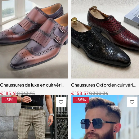
Chaussures de luxe en cuir véritable à lacets pour hommes mocassins 
Chaussures Oxford en cuir véritab
€
185,61
€
363,95
€
158,57
€
330,36
-51%
-85%