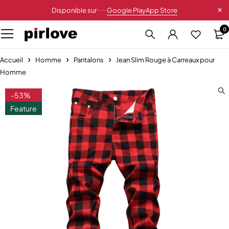
Disponible sur
Google Play
App Store
0
Accueil
Homme
Pantalons
Jean Slim Rouge à Carreaux pour
Homme
-53%
Feature