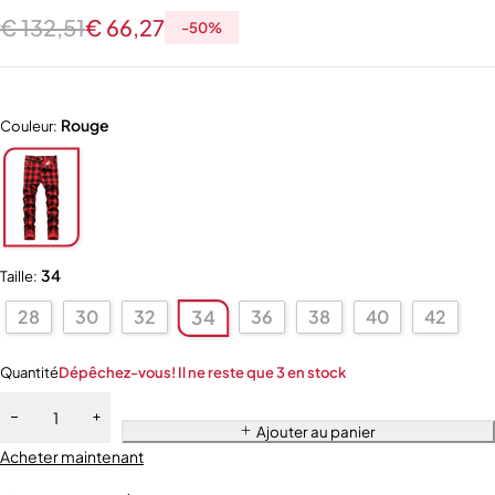
€
132,51
€
66,27
-
50
%
Rouge
Couleur:
34
Taille:
28
30
32
36
38
40
42
34
Quantité
Dépêchez-vous! Il ne reste que 3 en stock
Ajouter au panier
Acheter maintenant