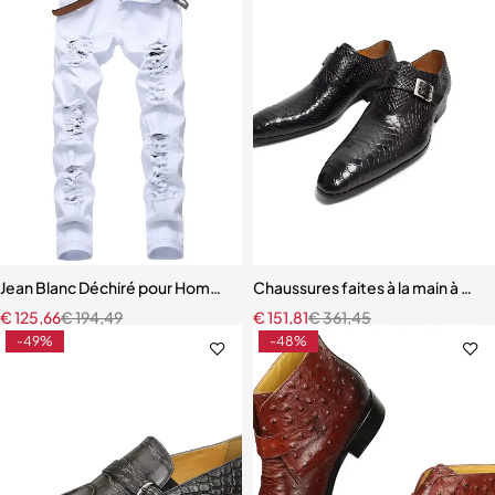
Jean Blanc Déchiré pour Homme
Chaussures faites à la main à mo
€
125,66
€
194,49
€
151,81
€
361,45
-49%
-48%