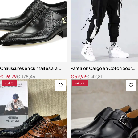
Chaussures en cuir faites à la main pour hommes chaussures d'affai
Pantalon Cargo en Coton pour
€
196,79
€
378,46
€
59,99
€
142,81
-51%
-45%