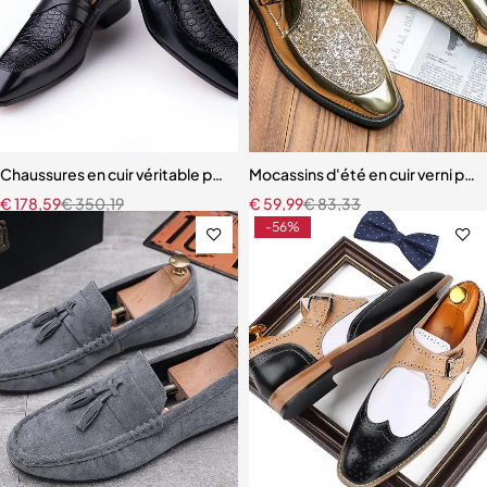
Chaussures en cuir véritable pour hommes pour soirée d'affaires brit
Mocassins d'été en cuir verni p
€
178,59
€
350,19
€
59,99
€
83,33
-56%