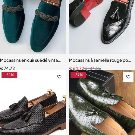
Mocassins en cuir suédé vintage pour hommes
Mocassins à semelle rouge pour
€
74,72
€
64,72
€
184,86
-62%
-39%