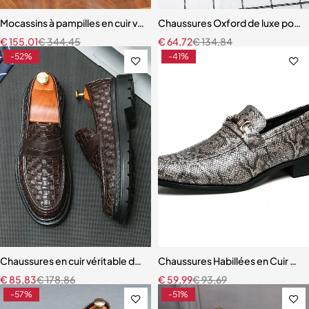
Mocassins à pampilles en cuir véritable pour hommes
Chaussures Oxford de luxe pour 
€
155,01
€
344,45
€
64,72
€
134,84
-52%
-41%
Chaussures en cuir véritable de style britannique pour hommes
Chaussures Habillées en Cuir po
€
85,83
€
178,86
€
59,99
€
93,69
-57%
-51%