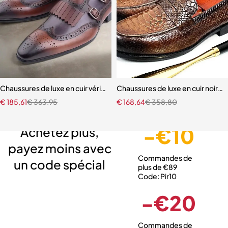
Chaussures de luxe en cuir véritable à lacets pour hommes mocassins 
Chaussures de luxe en cuir noir 
€
185,61
€
363,95
€
168,64
€
358,80
Livraison gratuite
Service client expert
Paiement sécurisé
-€10
Achetez plus,
payez moins avec
Commandes de
un code spécial
plus de €89
Code: Pir10
-€20
Commandes de