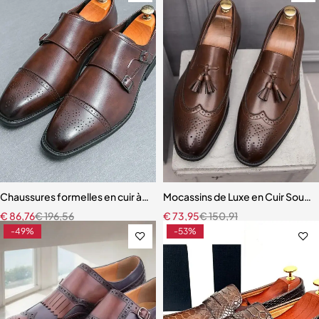
Chaussures formelles en cuir à double structure pointue pour homm
Mocassins de Luxe en Cuir Soup
€
86,76
€
196,56
€
73,95
€
150,91
-49%
-53%