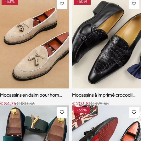
-53%
-50%
Mocassins en daim pour hommes, marque de luxe
Mocassins à imprimé crocodile p
€
84,75
€
180,36
€
203,81
€
399,65
-65%