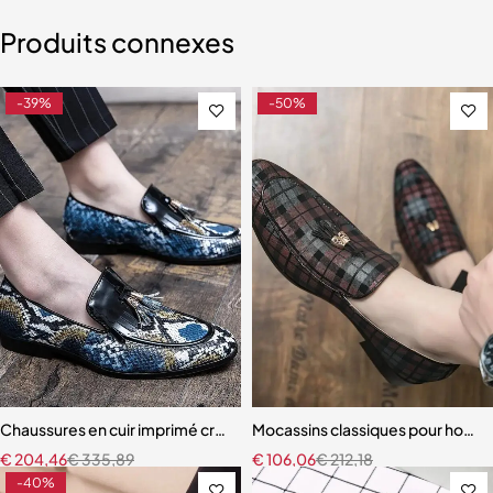
Produits connexes
-39%
-50%
Chaussures en cuir imprimé crocodile pour hommes
Mocassins classiques pour hom
€
204,46
€
335,89
€
106,06
€
212,18
-40%