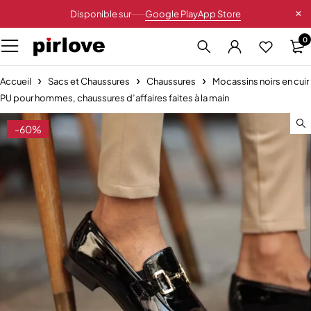
Disponible sur
Google Play
App Store
0
Accueil
Sacs et Chaussures
Chaussures
Mocassins noirs en cuir
PU pour hommes, chaussures d’affaires faites à la main
-60%