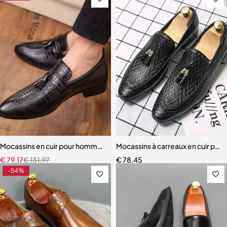
Mocassins en cuir pour hommes, Chaussures d'extérieur
Mocassins à carreaux en cuir po
€
79,17
€
131,97
€
78,45
-54%