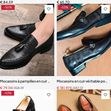
€
84,59
€
65,70
-50%
-53%
Mocassins à pampilles en cuir pour hommes
Mocassins en cuir véritable pour
€
79,11
€
158,19
€
181,97
€
387,17
-53%