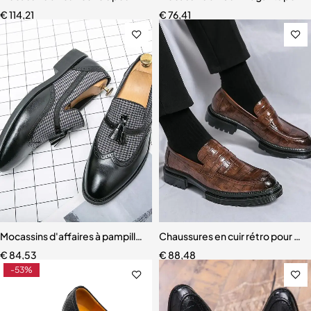
€
114,21
€
76,41
Mocassins d'affaires à pampilles pour hommes
Chaussures en cuir rétro pour h
€
84,53
€
88,48
-53%