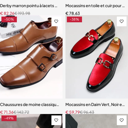
Derby marron pointu à lacets pour hommes
Mocassins en toile et cuir pour 
€
82,26
€
193,98
€
78,63
-50%
-38%
Chaussures de moine classiques pour hommes
Mocassins en Daim Vert, Noir et
€
71,36
€
142,72
€
59,79
€
96,43
-49%