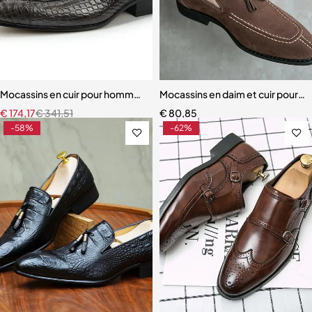
Mocassins en cuir pour hommes chaussures imprimées serpent
Mocassins en daim et cuir pour 
€
174,17
€
341,51
€
80,85
-58%
-62%