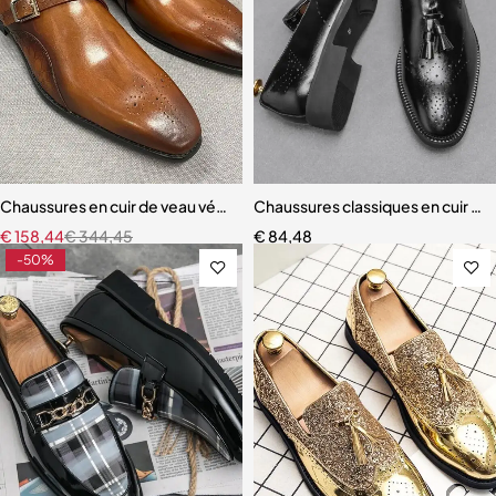
Chaussures en cuir de veau véritable imprimé alligator pour hommes
Chaussures classiques en cuir à 
€
158,44
€
344,45
€
84,48
-50%