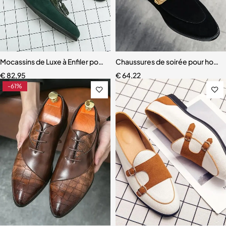
Mocassins de Luxe à Enfiler pour Homme
Chaussures de soirée pour hom
€
82,95
€
64,22
-61%