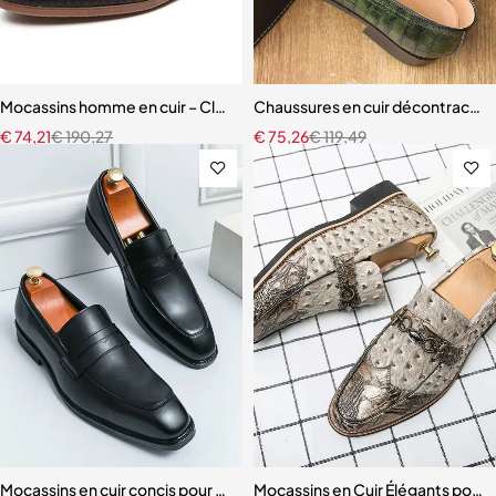
Mocassins homme en cuir – Classiques à pompons, confortables et 
Chaussures en cuir décontractée
€
74,21
€
190,27
€
75,26
€
119,49
Mocassins en cuir concis pour hommes
Mocassins en Cuir Élégants pou