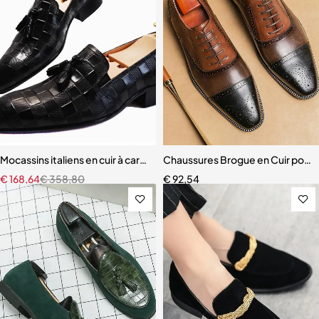
Mocassins italiens en cuir à carreaux pour hommes
Chaussures Brogue en Cuir pou
€
168,64
€
358,80
€
92,54