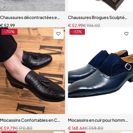
Chaussures décontractées en cuir souple pour hommes
Chaussures Brogues Sculptées
€
52,99
€
52,99
€
106,02
-70%
-53%
Mocassins Confortables en Cuir Souple pour Homme
Mocassins en cuir pour hommes,
€
59,79
€
170,80
€
168,64
€
358,80