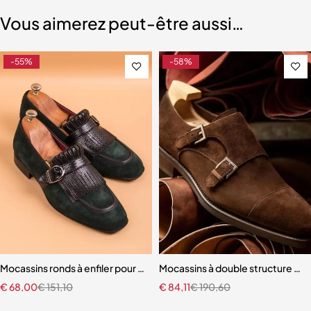
Vous aimerez peut-être aussi…
-55%
-58%
r hommes
Mocassins ronds à enfiler pour hommes
Mocassins à double structure p
€
68,00
€
151,10
€
84,11
€
190,60