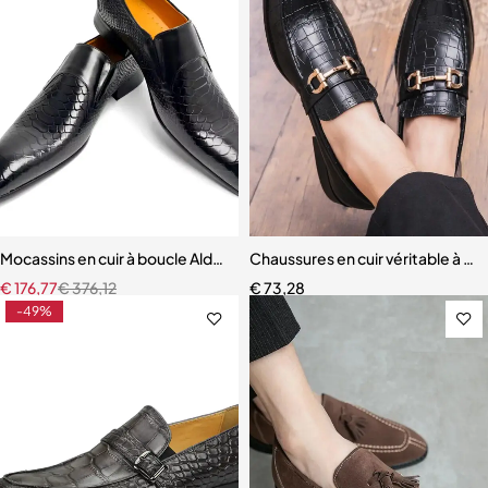
Mocassins en cuir à boucle Ald-on pour hommes
Chaussures en cuir véritable à b
€
176,77
€
376,12
€
73,28
-49%