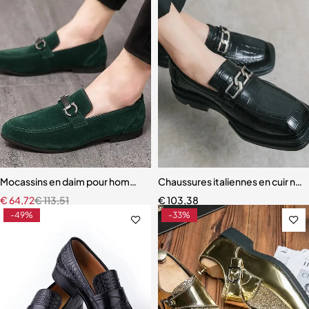
Mocassins en daim pour hommes
Chaussures italiennes en cuir no
€
64,72
€
113,51
€
103,38
-49%
-33%