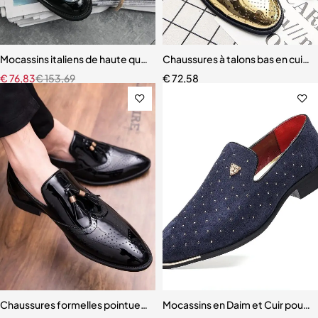
Mocassins italiens de haute qualité pour hommes
Chaussures à talons bas en cuir b
€
76,83
€
153,69
€
72,58
Chaussures formelles pointues en cuir pour hommes
Mocassins en Daim et Cuir pour