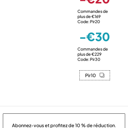
Commandes de
plus de €169
Code: Pir20
-€30
Commandes de
plus de €229
Code: Pir30
Pir10
Abonnez-vous et profitez de
10 % de réduction
.