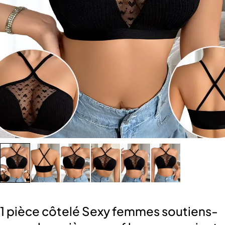
1 pièce côtelé Sexy femmes soutiens-