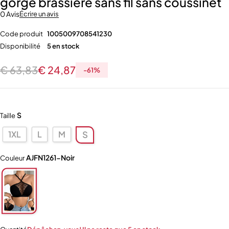
gorge brassière sans fil sans coussinet
0 Avis
Écrire un avis
Code produit
1005009708541230
Disponibilité
5 en stock
€
63,83
€
24,87
-
61
%
S
Taille
1XL
L
M
S
AJFN1261-Noir
Couleur