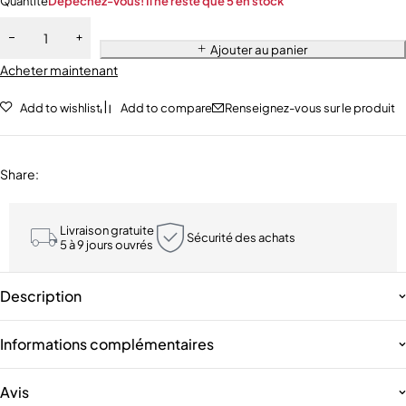
Quantité
Dépêchez-vous! Il ne reste que 5 en stock
Ajouter au panier
Acheter maintenant
Add to wishlist
Add to compare
Renseignez-vous sur le produit
Share
:
Livraison gratuite
Sécurité des achats
5 à 9 jours ouvrés
Description
Informations complémentaires
Avis