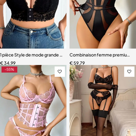
1 pièce Style de mode grande taille 1XL-4XL soutiens-gorge Sexy 
Combinaison femme premium – D
€
34,99
€
59,79
-55%