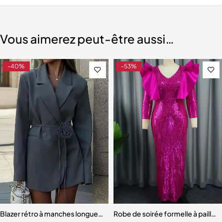
Vous aimerez peut-être aussi…
-40%
-53%
broderie sous-vêtements pour femmes
Blazer rétro à manches longues avec ceinture pour femme
Robe de soirée formelle à paille