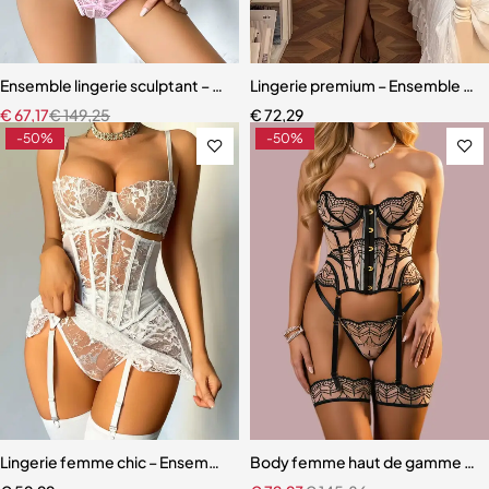
Ensemble lingerie sculptant – Taille ajustée et broderie florale
Lingerie premium – Ensemble en d
€
67,17
€
149,25
€
72,29
-50%
-50%
Lingerie femme chic – Ensemble cinq pièces avec soutien-gorge à m
Body femme haut de gamme – Linge