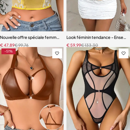
Nouvelle offre spéciale femmes Sexy Daisy Collection Lingerie dos n
Look féminin tendance – Ensemb
€
47,89
€
99,76
€
59,99
€
133,30
-51%