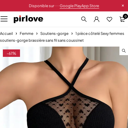
Disponible sur
Google Play
App Store
0
Accueil
Femme
Soutiens-gorge
1 pièce côtelé Sexy femmes
soutiens-gorge brassière sans fil sans coussinet
-61%