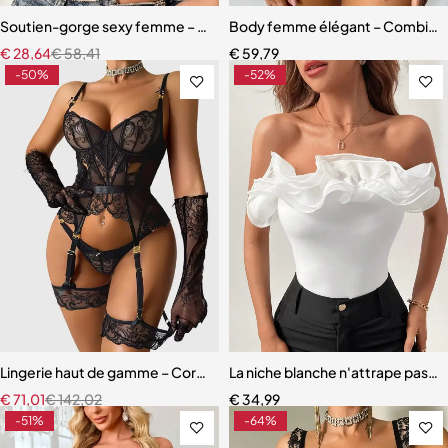
Soutien-gorge sexy femme – 1 pièce, style érotique et tendance
Body femme élégant – Combinais
€
28,64
€
58,41
€
59,79
-50%
-52%
Lingerie haut de gamme – Corset en dentelle avec string, manchette
La niche blanche n'attrape pas un 
€
71,01
€
142,02
€
34,99
-51%
-64%