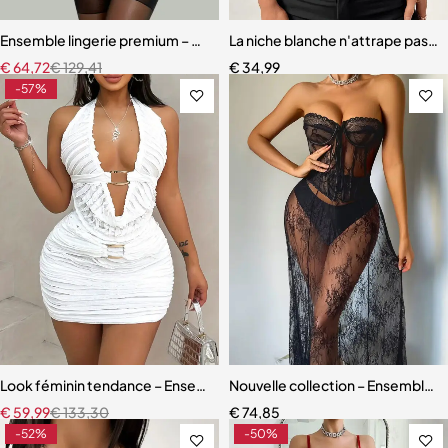
Ensemble lingerie premium – Bas, soutien-gorge et accessoires asso
La niche blanche n'attrape pas un 
€
64,72
€
129,41
€
34,99
-57%
Look féminin tendance – Ensemble coordonné avec texture élégant
Nouvelle collection – Ensemble l
€
59,99
€
133,30
€
74,85
-52%
-50%