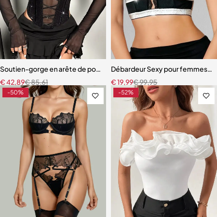
Soutien-gorge en arête de poisson perlé à manches longues pour 
Débardeur Sexy pour femmes, 1 p
€
42,89
€
85,61
€
19,99
€
99,95
-50%
-52%