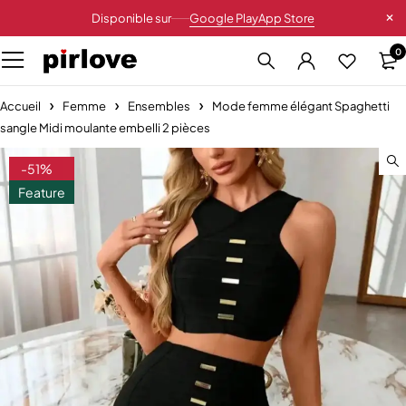
Disponible sur
Google Play
App Store
0
Accueil
Femme
Ensembles
Mode femme élégant Spaghetti
sangle Midi moulante embelli 2 pièces
-51%
Feature