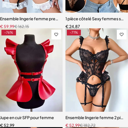
Ensemble lingerie femme premium – Broderie artisanale, strass et jar
1 pièce côtelé Sexy femmes souti
€
59,99
€
162,15
€
24,87
-76%
-71%
Jupe en cuir SFP pour femme
Ensemble lingerie femme 2 pièces 
€
52,99
€
52,99
€
182,72