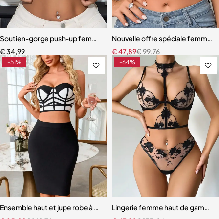
Soutien-gorge push-up femme en dentelle – Bonnet 3/4 orné d’une 
Nouvelle offre spéciale femmes S
€
34,99
€
47,89
€
99,76
-51%
-64%
Ensemble haut et jupe robe à bandes noir et blanc
Lingerie femme haut de gamme –