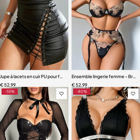
Jupe à lacets en cuir PU pour femme
Ensemble lingerie femme – Broder
€
52,99
€
52,99
-55%
-80%