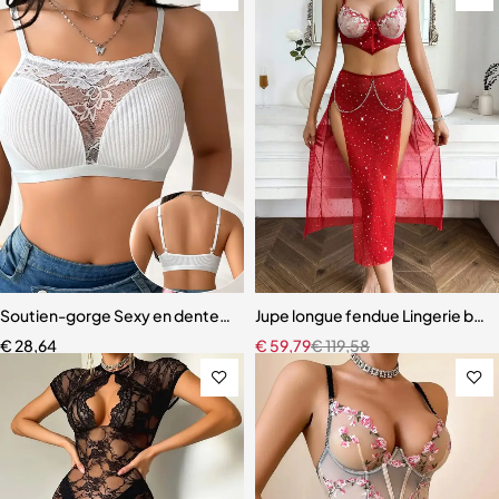
Soutien-gorge Sexy en dentelle florale pour femmes, 1 pièce, brass
Jupe longue fendue Lingerie brod
€
28,64
€
59,79
€
119,58