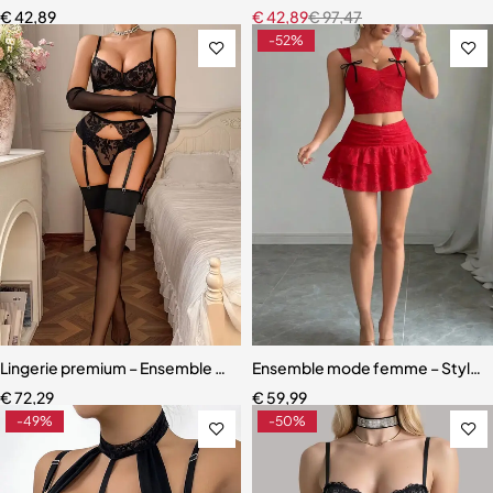
€
42,89
€
42,89
€
97,47
-52%
Lingerie premium – Ensemble en dentelle brodée avec porte-jarretell
Ensemble mode femme – Style dou
€
72,29
€
59,99
-49%
-50%