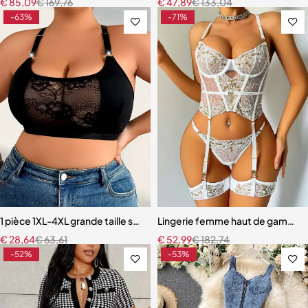
€
85,09
€
169,76
€
47,89
€
133,04
-63%
-71%
1 pièce 1XL-4XL grande taille soutien-gorge femme sans coussinet 
Lingerie femme haut de gamme – 
€
28,64
€
63,61
€
52,99
€
182,74
-52%
-53%