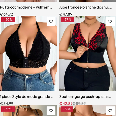
Pull tricot moderne – Pull femme avec détail nœud et coupe élégant
Jupe froncée blanche dos nu, 2 p
€
64,72
€
47,89
-50%
-57%
1 pièce Style de mode grande taille 1XL-4XL soutiens-gorge Sexy 
Soutien-gorge push-up sans fil – 
€
34,99
€
42,89
€
89,37
-72%
-51%