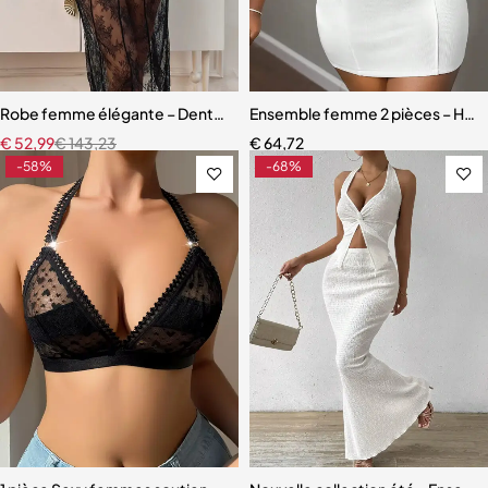
Robe femme élégante – Dentelle raffinée avec bretelles et coupe s
Ensemble femme 2 pièces – Haut z
€
52,99
€
143,23
€
64,72
-58%
-68%