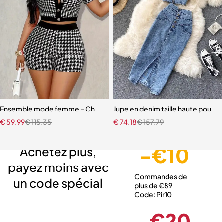
Ensemble mode femme – Chemise élégante et short tendance style
Jupe en denim taille haute pour
€
59,99
€
115,35
€
74,18
€
157,79
Livraison gratuite
Service client expert
Paiement sécurisé
-€10
Achetez plus,
payez moins avec
Commandes de
un code spécial
plus de €89
Code: Pir10
-€20