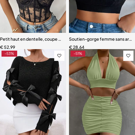
Petit haut en dentelle, coupe couvertes, sans bretelles
Soutien-gorge femme sans armatu
€
52,99
€
28,64
-53%
-51%