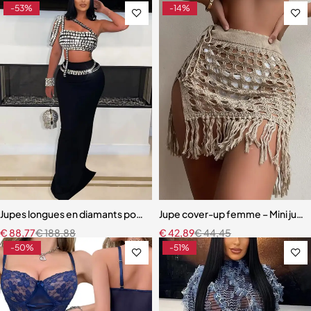
-53%
-14%
Jupes longues en diamants pour femmes, tenue de club de soirée, 2
Jupe cover-up femme – Mini jupe 
€
88,77
€
188,88
€
42,89
€
44,45
-50%
-51%