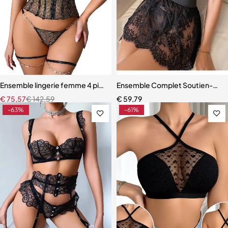
Ensemble lingerie femme 4 pièces – Broderie raffinée et chaînes mé
Ensemble Complet Soutien-Gor
€
75,57
€
142,59
€
59,79
-63%
-61%