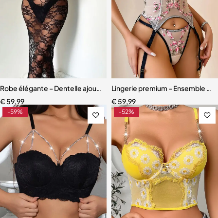
Robe élégante – Dentelle ajourée avec fente haute et effet sculpta
Lingerie premium – Ensemble scul
€
59,99
€
59,99
-59%
-52%