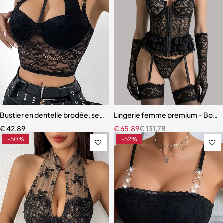
Bustier en dentelle brodée, sexy, ouvert, maille ajourée
Lingerie femme premium – Body en
€
42,89
€
65,89
€
131,78
-50%
-52%