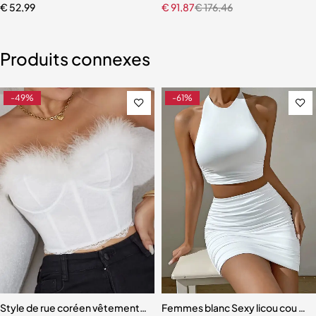
€
52,99
€
91,87
€
176,46
Produits connexes
-49%
-61%
Style de rue coréen vêtements d'extérieur Sexy dentelle coupe bas
Femmes blanc Sexy licou cou san