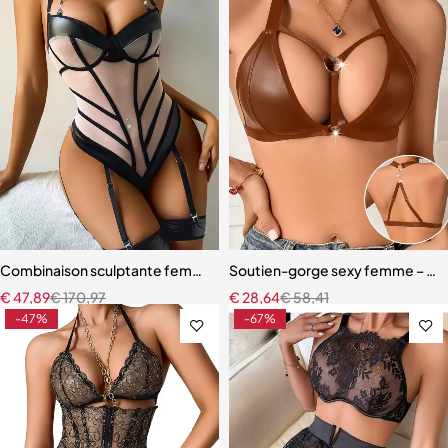
Combinaison sculptante femme – Maille et cuir PU avec chaîne déco
Soutien-gorge sexy femme – 1 pi
€
47,89
€
170,97
€
28,64
€
58,41
-47%
-67%