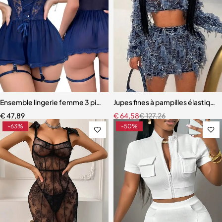
Ensemble lingerie femme 3 pièces – Soutien-gorge, culotte et porte
Jupes fines à pampilles élastiqu
€
47,89
€
64,58
€
127,26
-63%
-50%