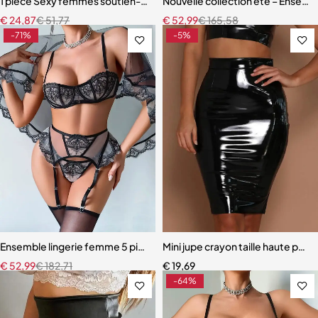
1 pièce Sexy femmes soutien-gorge fête dos nu sans coussinet Sex
Nouvelle collection été – Ensemb
€
24,87
€
51,77
€
52,99
€
165,58
-71%
-5%
Ensemble lingerie femme 5 pièces – Dentelle brodée florale avec fou
Mini jupe crayon taille haute pou
€
52,99
€
182,71
€
19,69
-64%