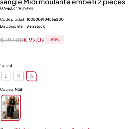
sangle Midi moulante embelli 2 pièces
0 Avis
Écrire un avis
Code produit
1005009104566200
Disponibilité
8 en stock
€
197,88
€
99,09
-
50
%
S
Taille
L
M
S
Noir
Couleur