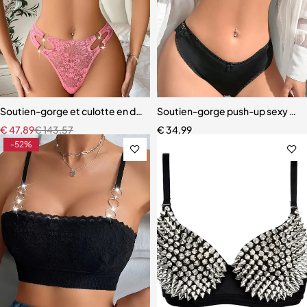
Soutien-gorge et culotte en dentelle florale dos nu pour femme
Soutien-gorge push-up sexy en d
€
47,89
€
143,57
€
34,99
-52%