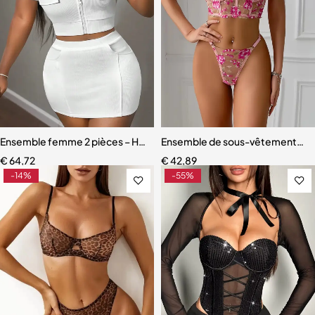
Ensemble femme 2 pièces – Haut zippé à col montant et jupe courte 
Ensemble de sous-vêtements pou
€
64,72
€
42,89
-14%
-55%