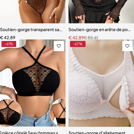
Soutien-gorge transparent sans couture imprimé léopard pour fe
Soutien-gorge en arête de pois
€
42,89
€
42,89
€
85,61
-61%
-67%
1 pièce côtelé Sexy femmes soutiens-gorge brassière sans fil sans c
Soutien-gorge d'allaitement de 