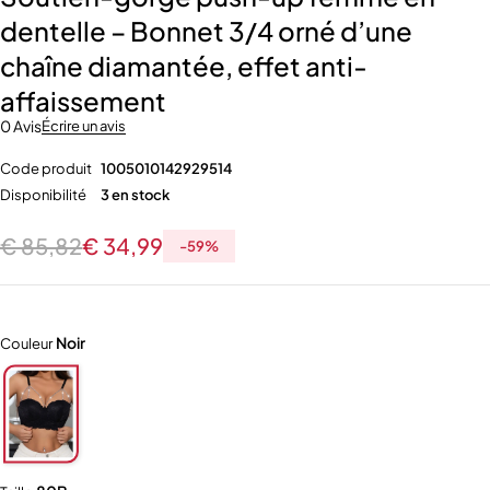
dentelle – Bonnet 3/4 orné d’une
chaîne diamantée, effet anti-
affaissement
0 Avis
Écrire un avis
Code produit
1005010142929514
Disponibilité
3 en stock
€
85,82
€
34,99
-
59
%
Noir
Couleur