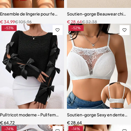
Ensemble de lingerie pour femmes, soutien-gorge sexy 7.0, jarretel
Soutien-gorge Beauwear chic – D
€
34,99
€
105,96
€
28,64
€
32,38
-53%
-52%
Pull tricot moderne – Pull femme avec détail nœud et coupe élégant
Soutien-gorge Sexy en dentelle f
€
64,72
€
28,64
-74%
-14%