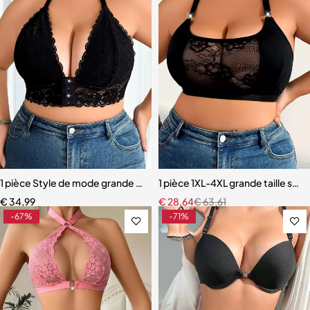
1 pièce Style de mode grande taille 1XL-4XL soutiens-gorge Sexy 
1 pièce 1XL-4XL grande taille so
€
34,99
€
28,64
€
63,61
-67%
-71%