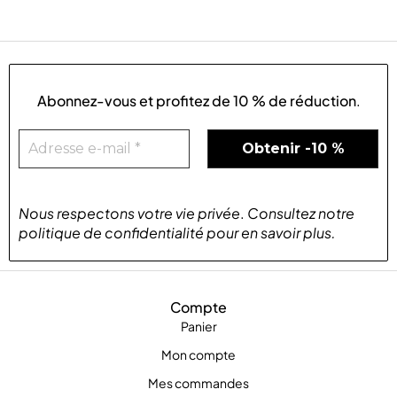
Abonnez-vous et profitez de
10 % de réduction
.
Nous respectons votre vie privée
.
Consultez notre
politique de confidentialité
pour
en savoir plus
.
Compte
Panier
Mon compte
Mes commandes