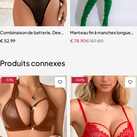
de fleurs en dentelle pour femmes
Combinaison de batterie, Deep-V Sexy
Manteau fin à manches longues 
€
52,99
€
78,90
€
157,80
Produits connexes
-51%
-54%