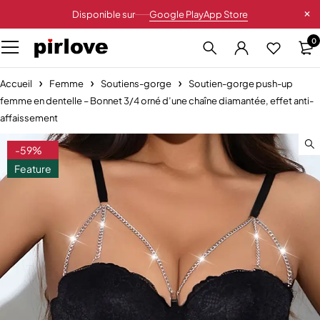
Disponible sur
Google Play
App Store
0
Accueil
Femme
Soutiens-gorge
Soutien-gorge push-up
femme en dentelle – Bonnet 3/4 orné d’une chaîne diamantée, effet anti-
affaissement
-59%
Feature