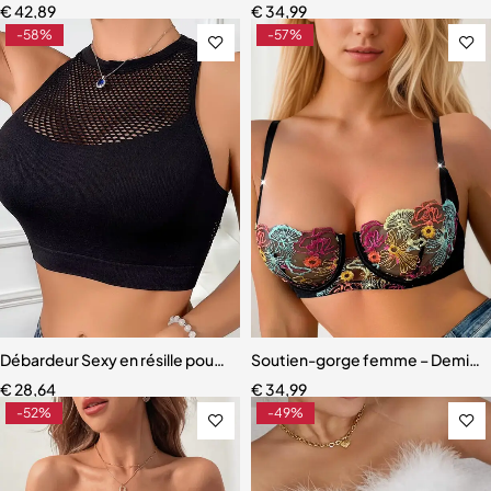
€
42,89
€
34,99
-58%
-57%
Débardeur Sexy en résille pour femmes
Soutien-gorge femme – Demi-tass
€
28,64
€
34,99
-52%
-49%