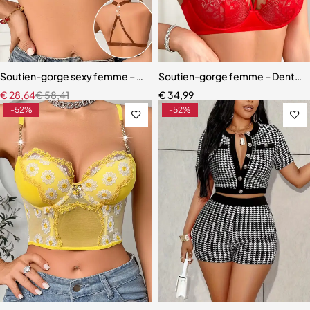
Soutien-gorge sexy femme – 1 pièce, style érotique et tendance
Soutien-gorge femme – Dentelle 
€
28,64
€
58,41
€
34,99
-52%
-52%