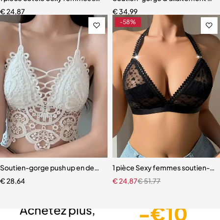
€
24,87
€
34,99
-58%
Soutien-gorge push up en dentelle invisible pour femme
1 pièce Sexy femmes soutien-gor
€
28,64
€
24,87
€
51,77
Livraison gratuite
Service client expert
Paiement sécurisé
-€10
Achetez plus,