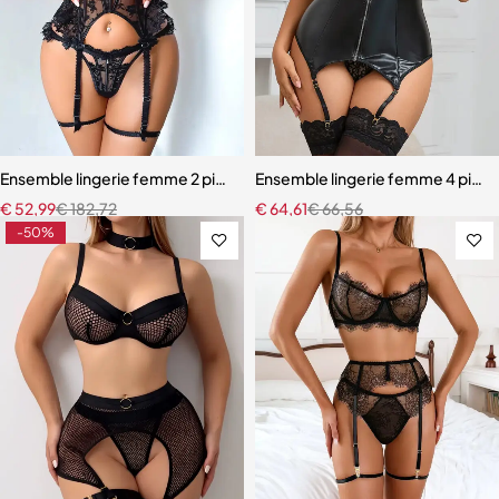
Ensemble lingerie femme 2 pièces – Dentelle à cils et broderie motif
Ensemble lingerie femme 4 pièces 
€
52,99
€
182,72
€
64,61
€
66,56
-50%