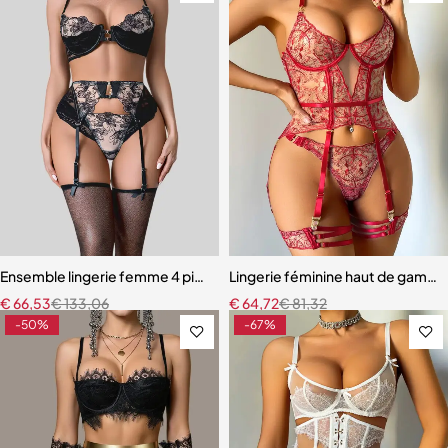
Ensemble lingerie femme 4 pièces – Broderie florale contrastée av
Lingerie féminine haut de gamme 
€
66,53
€
133,06
€
64,72
€
81,32
-50%
-67%