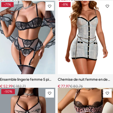
-71%
-8%
Ensemble lingerie femme 5 pièces – Dentelle brodée florale avec fou
Chemise de nuit femme en dentell
€
52,99
€
182,71
€
77,97
€
80,76
-50%