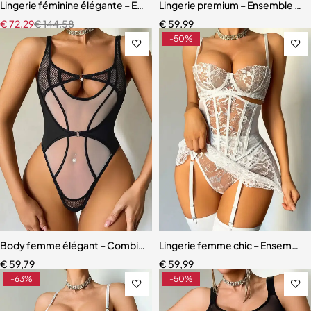
Lingerie féminine élégante – Ensemble avec porte-jarretelles et détai
Lingerie premium – Ensemble scul
€
72,29
€
144,58
€
59,99
-50%
Body femme élégant – Combinaison avec empiècements en maille r
Lingerie femme chic – Ensemble c
€
59,79
€
59,99
-63%
-50%