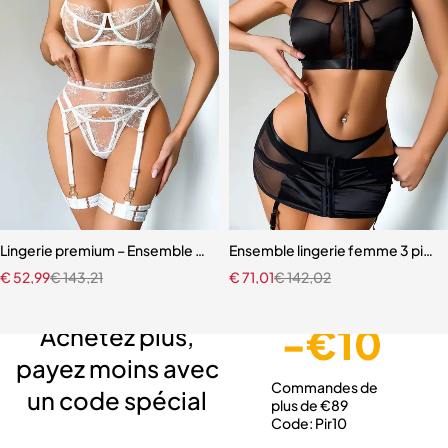
Lingerie premium – Ensemble en broderie florale avec soutien-gorg
Ensemble lingerie femme 3 pièces 
€
52,99
€
143,21
€
71,01
€
142,02
Livraison gratuite
Service client expert
Paiement sécurisé
-€10
Achetez plus,
payez moins avec
Commandes de
un code spécial
plus de €89
Code: Pir10