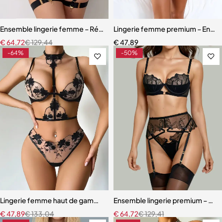
Ensemble lingerie femme – Résille élégante avec porte-jarretelles et
Lingerie femme premium – Ensemb
€
64,72
€
129,44
€
47,89
-64%
-50%
Lingerie femme haut de gamme – Soutien-gorge à armatures et cou
Ensemble lingerie premium – Bas,
€
47,89
€
133,04
€
64,72
€
129,41