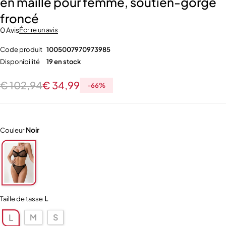
en maille pour femme, soutien-gorge
froncé
0 Avis
Écrire un avis
Code produit
1005007970973985
Disponibilité
19 en stock
€
102,94
€
34,99
-
66
%
Noir
Couleur
L
Taille de tasse
M
S
L