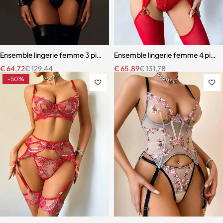
Ensemble lingerie femme 3 pièces – Texture alligator avec corset do
Ensemble lingerie femme 4 pièces
€
64,72
€
129,44
€
65,89
€
131,78
-50%