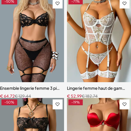
-50%
-71%
Ensemble lingerie femme 3 pièces – Résille noire brodée avec porte-j
Lingerie femme haut de gamme – 
€
64,72
€
129,44
€
52,99
€
182,74
-50%
-19%