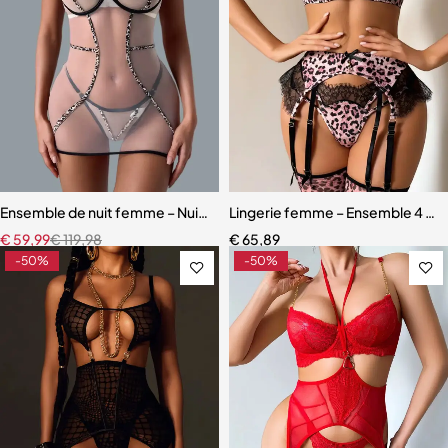
Ensemble de nuit femme – Nuisette léopard avec coupe fluide et m
Lingerie femme – Ensemble 4 pièc
€
59,99
€
119,98
€
65,89
-50%
-50%