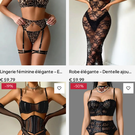
Lingerie féminine élégante – Ensemble en dentelle léopard avec eff
Robe élégante – Dentelle ajourée
€
59,79
€
59,99
-19%
-50%