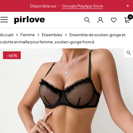
Disponible sur
Google Play
App Store
0
Accueil
Femme
Ensembles
Ensemble de soutien-gorge et
culotte en maille pour femme, soutien-gorge froncé
-66%