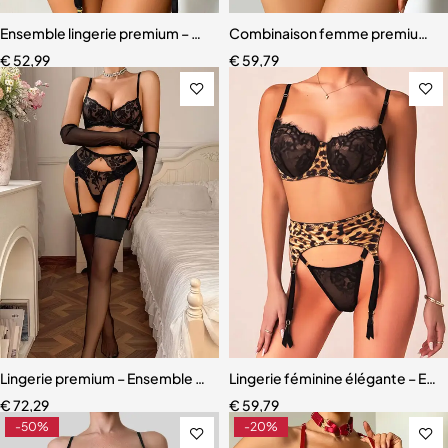
Ensemble lingerie premium – Dentelle fine, maille légère et effet scu
Combinaison femme premium – D
€
52,99
€
59,79
Lingerie premium – Ensemble en dentelle brodée avec porte-jarretell
Lingerie féminine élégante – Ense
€
72,29
€
59,79
-50%
-20%