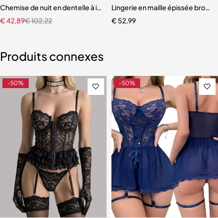
en maille
s-vêtements pour femme, dentelle ultra-fine
Chemise de nuit en dentelle à imprimé licou
Lingerie en maille épissée brod
€
42,89
€
102,22
€
52,99
Produits connexes
-50%
-50%