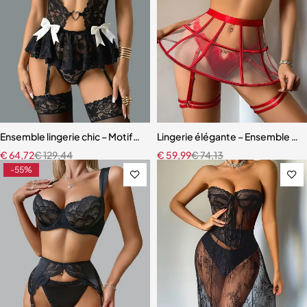
Ensemble lingerie chic – Motifs cœur, découpes raffinées et finition
Lingerie élégante – Ensemble ave
€
64,72
€
129,44
€
59,99
€
74,13
-55%