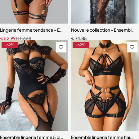
Lingerie femme tendance – Ensemble coordonné en dentelle et mail
Nouvelle collection – Ensemble l
€
52,99
€
117,68
€
74,85
-62%
-62%
Ensemble lingerie femme 5 pièces – Dentelle ajourée avec bas assor
Ensemble lingerie femme haut de