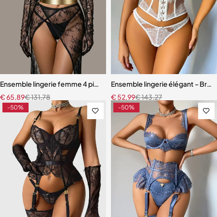
Ensemble lingerie femme 4 pièces – Dentelle noire avec soutien-gor
Ensemble lingerie élégant – Bretel
€
65,89
€
131,78
€
52,99
€
143,27
-50%
-50%