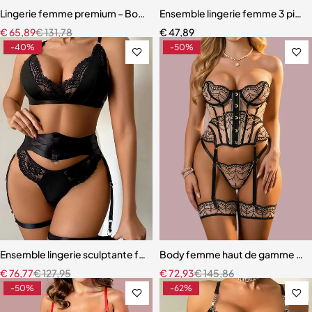
Lingerie femme premium – Body en dentelle florale avec fermeture 
Ensemble lingerie femme 3 pièces
€
65,89
€
131,78
€
47,89
-40%
-50%
Ensemble lingerie sculptante femme – Dentelle raffinée avec bretel
Body femme haut de gamme – Linge
€
76,77
€
127,95
€
72,93
€
145,86
-50%
-62%