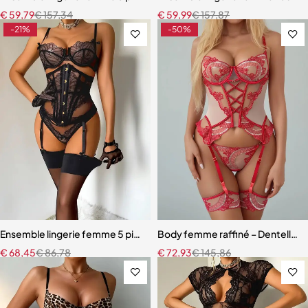
€
59,79
€
157,34
€
59,99
€
157,87
-21%
-50%
Ensemble lingerie femme 5 pièces – Dentelle brodée avec cache-tai
Body femme raffiné – Dentelle, d
€
68,45
€
86,78
€
72,93
€
145,86