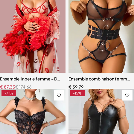
Ensemble lingerie femme – Dentelle rouge avec robe en maille et fini
Ensemble combinaison femme – Ma
€
87,33
€
174,66
€
59,79
-71%
-15%