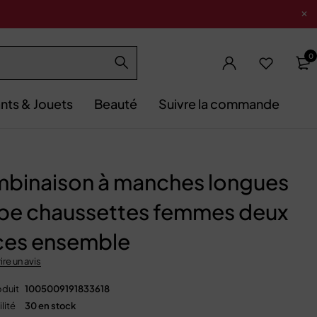
0
nts & Jouets
Beauté
Suivre la commande
binaison à manches longues
be chaussettes femmes deux
ces ensemble
ire un avis
duit
1005009191833618
lité
30 en stock