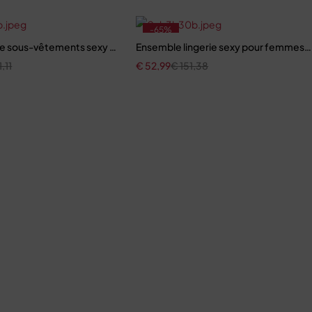
-65%
e sous-vêtements sexy à lacets
Ensemble lingerie sexy pour femmes,
1,11
€
52,99
€
151,38