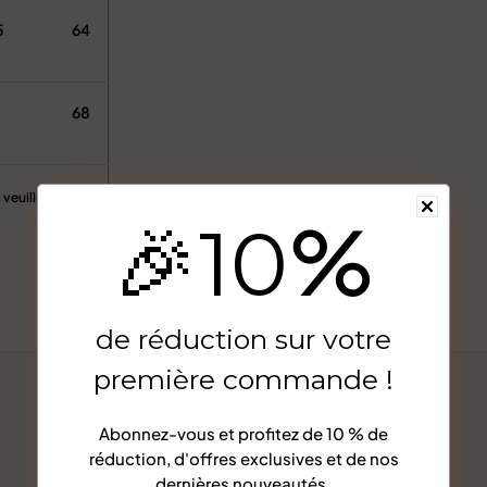
5
64
68
euillez vérifier le
%
🎉
10
e magasin.
Afficher plus
e manuelle, merci
de réduction sur votre
première commande !
aille, vous pouvez
ches).
Abonnez-vous et profitez de
10 % de
réduction
, d'offres exclusives et de nos
dernières nouveautés.