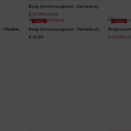
Body femme sculptant – Dentelle ajourée et cuir PU v
€
59,99
€
86,95
-65%
-50%
– Modèle slim en PU tendance Y2K
Body femme sculptant – Dentelle cils avec jupe à vola
Body femme
€
47,89
€
59,99
€
11