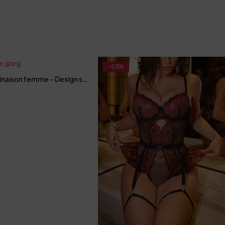
-53%
aison femme – Design sculptant avec détails en dentelle élégante