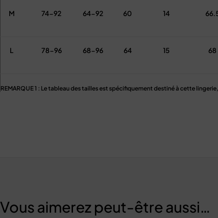
M
74-92
64-92
60
14
66.
L
78-96
68-96
64
15
68
REMARQUE 1 : Le tableau des tailles est spécifiquement destiné à cette lingerie, v
tableau des tailles pour chaque lingerie lorsque vous achetez dans notr
REMARQUE 2 : Veuillez prévoir une différence de 1 à 3 cm en raison de la mesur
de votre compréhension
REMARQUE 3 : veuillez choisir la taille avec soin. Si vous n’êtes pas sûr de la t
laisser vos informations de mesure (poids, taille, buste, taille, han
Vous aimerez peut-être aussi…