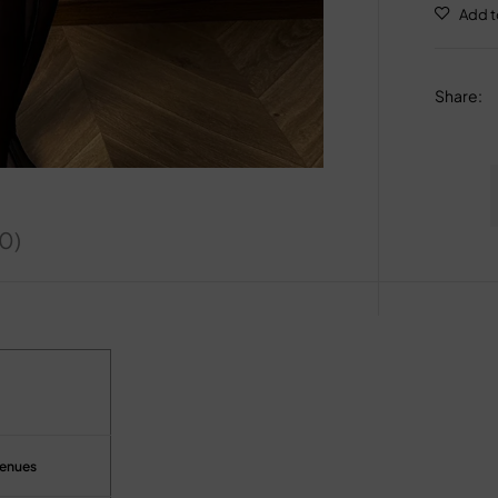
Share
:
(0)
venues