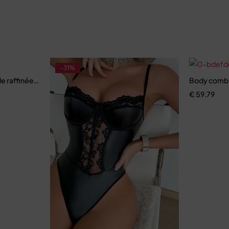
-31%
e sculptante
le raffinée et coupe ajustée moderne
Body combin
€
59,79