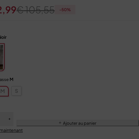
2,99
€
105,55
-
50
%
Noir
M
tasse
S
M
Ajouter au panier
 maintenant