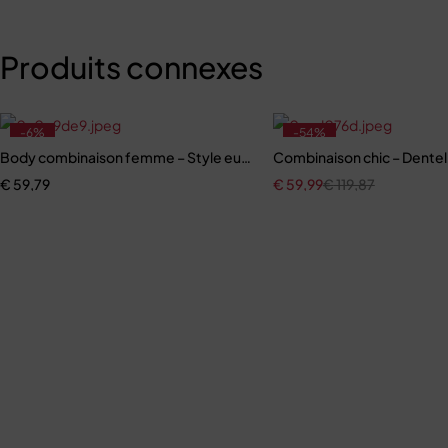
Produits connexes
-6%
-54%
Body combinaison femme – Style européen et américain avec coup
Combinaison chic – Dentel
€
59,79
€
59,99
€
119,87