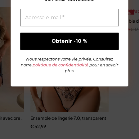
-66%
-65%
Ensemble d
€
59,79
€
17
Nous respectons votre vie privée. Consultez
notre
politique de confidentialité
pour en savoir
plus.
ring en dentelle
ir avec bretelles croisées pour femme
Ensemble de lingerie 7.0, transparent
€
52,99