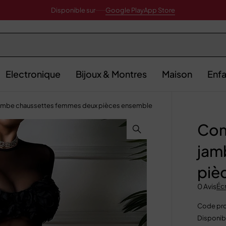
Disponible sur
Google Play
App Store
Electronique
Bijoux & Montres
Maison
Enfa
ambe chaussettes femmes deux pièces ensemble
Com
jam
piè
0 Avis
Écr
Code pro
Disponibi