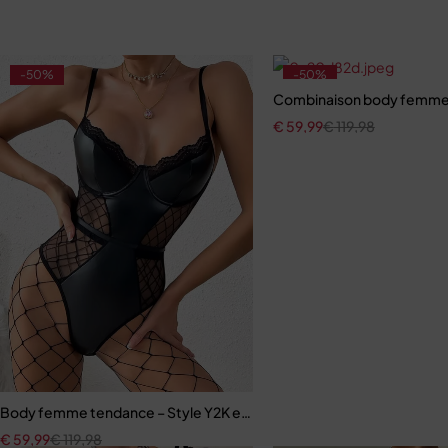
-50%
-50%
Combinaison body femme 
€
59,99
€
119,98
Body femme tendance – Style Y2K en maille respirante et ajustée
€
59,99
€
119,98