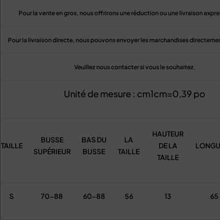
Pour la vente en gros, nous offrirons une réduction ou une livraison expre
Pour la livraison directe, nous pouvons envoyer les marchandises directement
Veuillez nous contacter si vous le souhaitez.
Unité de mesure : cm1cm=0,39 po
HAUTEUR
BUSSE
BAS DU
LA
TAILLE
DE LA
LONGU
SUPÉRIEUR
BUSSE
TAILLE
TAILLE
S
70-88
60-88
56
13
65