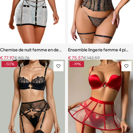
Chemise de nuit femme en dentelle bleue – Babydoll avec armatures 
Ensemble lingerie femme 4 pièces
€
77,97
€
80,76
€
75,57
€
142,59
-50%
-19%