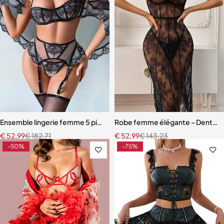
Ensemble lingerie femme 5 pièces – Dentelle brodée florale avec fou
Robe femme élégante – Dentelle r
€
52,99
€
182,71
€
52,99
€
143,23
-50%
-75%