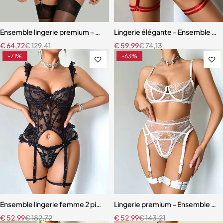
Ensemble lingerie premium – Bas, soutien-gorge et accessoires asso
Lingerie élégante – Ensemble ave
€
64,72
€
129,41
€
59,99
€
74,13
-71%
-63%
Ensemble lingerie femme 2 pièces – Dentelle à cils et broderie motif
Lingerie premium – Ensemble en b
€
52,99
€
182,72
€
52,99
€
143,21