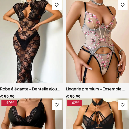
Robe élégante – Dentelle ajourée avec fente haute et effet sculpta
Lingerie premium – Ensemble scul
€
59,99
€
59,99
-40%
-62%