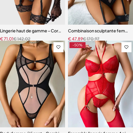
Lingerie haut de gamme – Corset en dentelle avec string, manchette
Combinaison sculptante femme – M
€
71,01
€
142,02
€
47,89
€
170,97
-50%