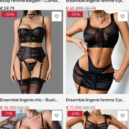
Body femme élégant – Combinaison avec empiècements en maille r
Ensemble lingerie femme 4 pièces
€
59,79
€
65,89
€
131,78
-50%
-50%
Ensemble lingerie chic – Bustier sculptant avec porte-jarretelles et 
Ensemble lingerie femme 3 pièces 
€
76,13
€
152,26
€
71,01
€
142,02
-71%
-63%