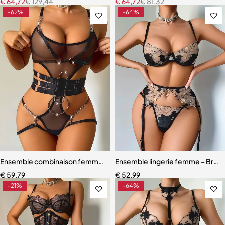
€
64,72
€
129,44
€
64,72
€
81,32
-62%
-64%
Ensemble combinaison femme – Maille ajourée avec ceinture sculpt
Ensemble lingerie femme – Broder
€
59,79
€
52,99
-21%
-64%