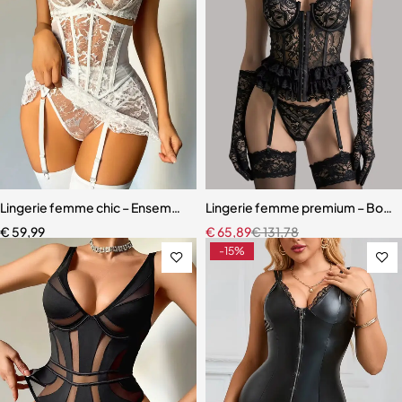
Lingerie femme chic – Ensemble cinq pièces avec soutien-gorge à m
Lingerie femme premium – Body en
€
59,99
€
65,89
€
131,78
-15%