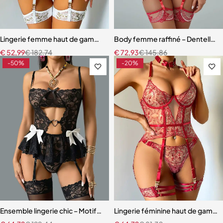
Lingerie femme haut de gamme – Dentelle raffinée avec effet push
Body femme raffiné – Dentelle, d
€
52,99
€
182,74
€
72,93
€
145,86
-50%
-20%
Ensemble lingerie chic – Motifs cœur, découpes raffinées et finition
Lingerie féminine haut de gamme 