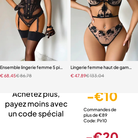
Ensemble lingerie femme 5 pièces – Dentelle brodée avec cache-tai
Lingerie femme haut de gamme –
€
68,45
€
86,78
€
47,89
€
133,04
Livraison gratuite
Service client expert
Paiement sécurisé
-€10
Achetez plus,
payez moins avec
Commandes de
un code spécial
plus de €89
Code: Pir10
-€20