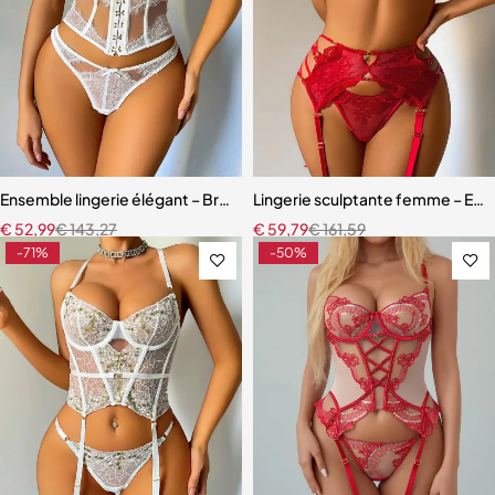
Ensemble lingerie élégant – Bretelles réglables et dentelle raffinée
Lingerie sculptante femme – Ense
€
52,99
€
143,27
€
59,79
€
161,59
-71%
-50%