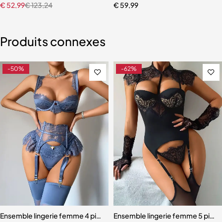
€
52,99
€
123,24
€
59,99
Produits connexes
-50%
-62%
Ensemble lingerie femme 4 pièces – Satin bleu ardoise et dentelle à ci
Ensemble lingerie femme 5 pièces