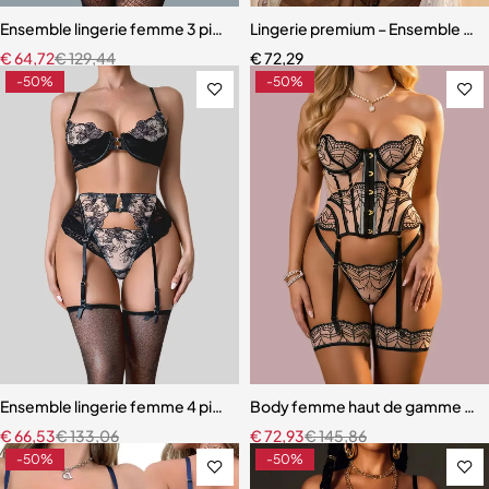
Ensemble lingerie femme 3 pièces – Résille noire brodée avec porte-j
Lingerie premium – Ensemble en d
€
64,72
€
129,44
€
72,29
-50%
-50%
Ensemble lingerie femme 4 pièces – Broderie florale contrastée av
Body femme haut de gamme – Linge
€
66,53
€
133,06
€
72,93
€
145,86
-50%
-50%