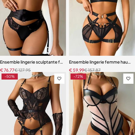
Ensemble lingerie sculptante femme – Dentelle raffinée avec bretel
Ensemble lingerie femme haut de
€
76,77
€
127,95
€
59,99
€
157,87
-50%
-72%