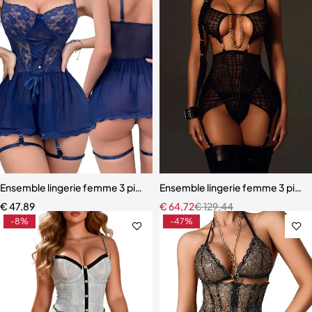
Ensemble lingerie femme 3 pièces – Soutien-gorge, culotte et porte
Ensemble lingerie femme 3 pièces
€
47,89
€
64,72
€
129,44
-8%
-47%