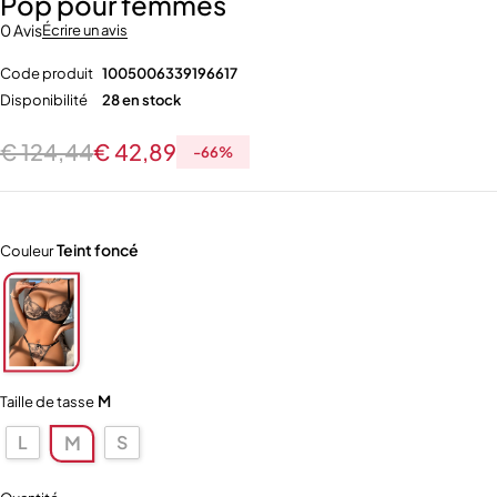
Pop pour femmes
0 Avis
Écrire un avis
Code produit
1005006339196617
Disponibilité
28 en stock
€
124,44
€
42,89
-
66
%
Teint foncé
Couleur
M
Taille de tasse
L
S
M