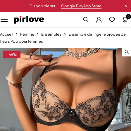
Disponible sur
Google Play
App Store
0
Accueil
Femme
Ensembles
Ensemble de lingerie brodée de
fleurs Pop pour femmes
-66%