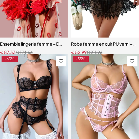
Ensemble lingerie femme – Dentelle rouge avec robe en maille et fini
Robe femme en cuir PU verni – Dente
€
87,33
€
174,66
€
52,99
€
211,96
-63%
-55%