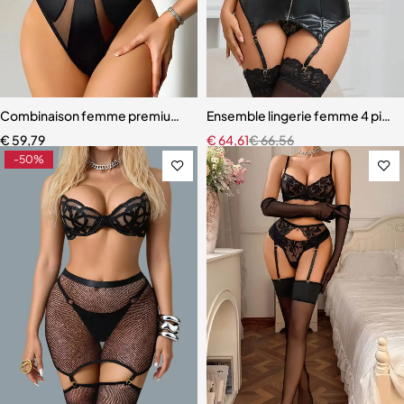
Combinaison femme premium – Design moderne avec effet galbant
Ensemble lingerie femme 4 pièces 
€
59,79
€
64,61
€
66,56
-50%