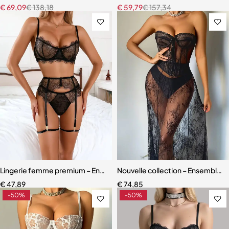
€
69,09
€
138,18
€
59,79
€
157,34
Lingerie femme premium – Ensemble romantique en dentelle fine
Nouvelle collection – Ensemble l
€
47,89
€
74,85
-50%
-50%