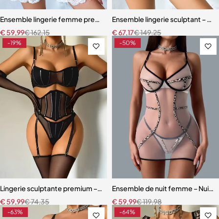
Ensemble lingerie femme premium – Broderie artisanale, strass et jar
Ensemble lingerie sculptant – Taill
€
59,99
€
162,15
€
67,17
€
149,25
-19%
-50%
Lingerie sculptante premium – Ensemble cinq pièces en maille ultra-
Ensemble de nuit femme – Nuiset
€
59,99
€
74,35
€
59,99
€
119,98
-63%
-64%