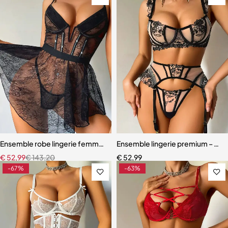
Ensemble robe lingerie femme – Dentelle française avec effet push
Ensemble lingerie premium – Dente
€
52,99
€
143,20
€
52,99
-67%
-63%