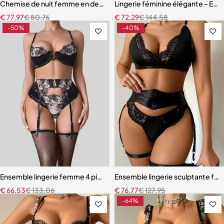
Chemise de nuit femme en dentelle bleue – Babydoll avec armatures 
Lingerie féminine élégante – Ensem
€
77,97
€
80,76
€
72,29
€
144,58
-50%
-40%
Ensemble lingerie femme 4 pièces – Broderie florale contrastée av
Ensemble lingerie sculptante fem
€
66,53
€
133,06
€
76,77
€
127,95
-64%