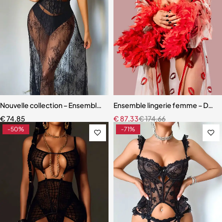
Nouvelle collection – Ensemble lingerie 3 pièces élégant et moderne
Ensemble lingerie femme – Dentell
€
74,85
€
87,33
€
174,66
-50%
-71%