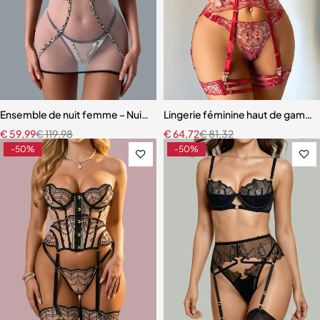
Ensemble de nuit femme – Nuisette léopard avec coupe fluide et m
Lingerie féminine haut de gamme 
€
59,99
€
119,98
€
64,72
€
81,32
-50%
-50%