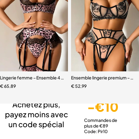
Lingerie femme – Ensemble 4 pièces avec bas assortis et dentelle ra
Ensemble lingerie premium – Dente
€
65,89
€
52,99
Livraison gratuite
Service client expert
Paiement sécurisé
-€10
Achetez plus,
payez moins avec
Commandes de
un code spécial
plus de €89
Code: Pir10