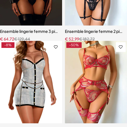
Ensemble lingerie femme 3 pièces – Texture alligator avec corset do
Ensemble lingerie femme 2 pièces 
€
64,72
€
129,44
€
52,99
€
182,72
-8%
-50%