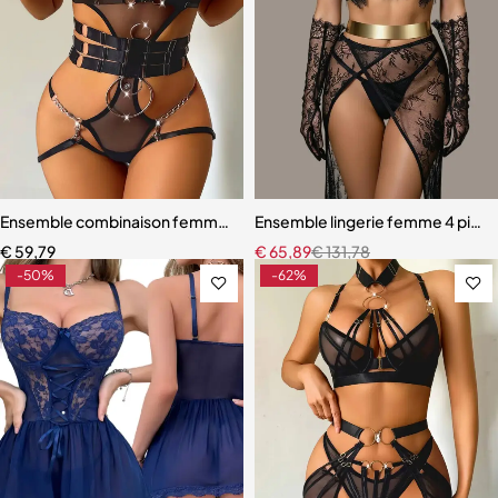
Ensemble combinaison femme – Maille ajourée avec ceinture sculpt
Ensemble lingerie femme 4 pièces
€
59,79
€
65,89
€
131,78
-50%
-62%