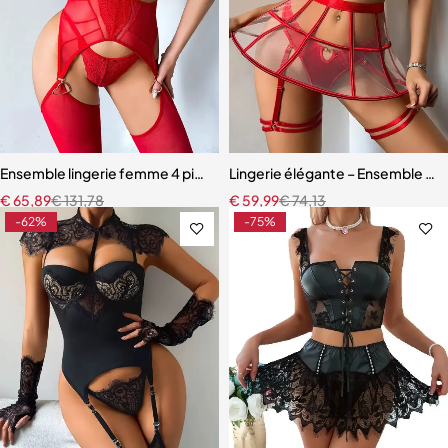
Ensemble lingerie femme 4 pièces – Dentelle rouge avec chaînes dor
Lingerie élégante – Ensemble ave
€
65,89
€
131,78
€
59,99
€
74,13
-62%
-75%