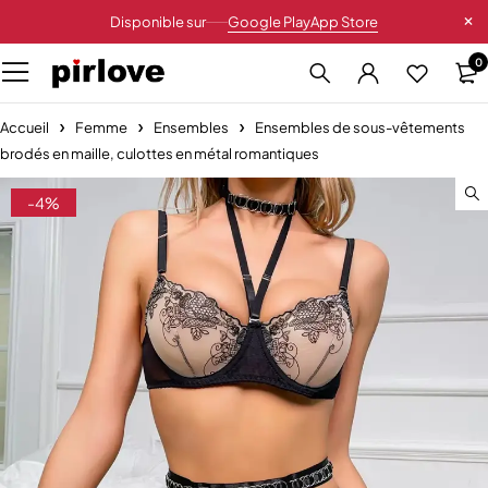
Disponible sur
Google Play
App Store
0
Accueil
Femme
Ensembles
Ensembles de sous-vêtements
brodés en maille, culottes en métal romantiques
-4%