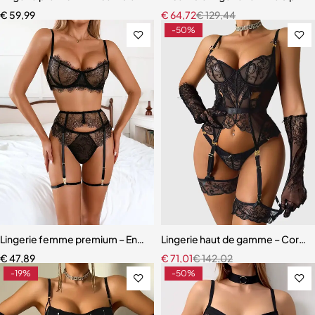
€
59,99
€
64,72
€
129,44
-50%
Lingerie femme premium – Ensemble romantique en dentelle fine
Lingerie haut de gamme – Corset 
€
47,89
€
71,01
€
142,02
-19%
-50%