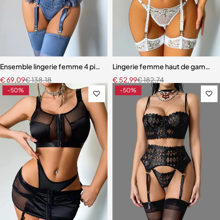
Ensemble lingerie femme 4 pièces – Satin bleu ardoise et dentelle à ci
Lingerie femme haut de gamme – 
€
69,09
€
138,18
€
52,99
€
182,74
-50%
-50%