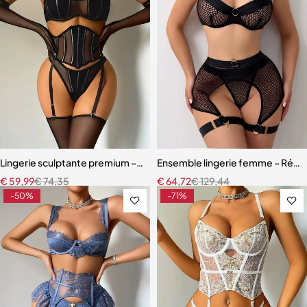
Lingerie sculptante premium – Ensemble cinq pièces en maille ultra-
Ensemble lingerie femme – Résille
€
59,99
€
74,35
€
64,72
€
129,44
-50%
-71%