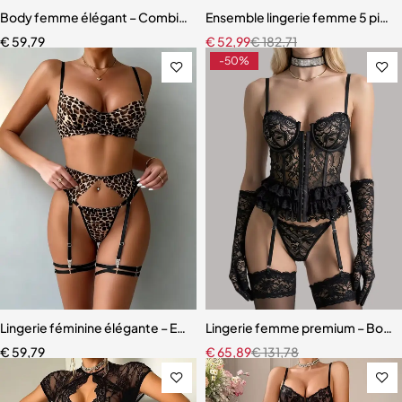
Body femme élégant – Combinaison avec empiècements en maille r
Ensemble lingerie femme 5 pièces 
€
59,79
€
52,99
€
182,71
-50%
Lingerie féminine élégante – Ensemble en dentelle léopard avec eff
Lingerie femme premium – Body en
€
59,79
€
65,89
€
131,78