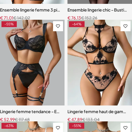
Ensemble lingerie femme 3 pièces – Satin noir avec corset à lacets et
Ensemble lingerie chic – Bustier s
€
71,01
€
142,02
€
76,13
€
152,26
-55%
-64%
Lingerie femme tendance – Ensemble coordonné en dentelle et mail
Lingerie femme haut de gamme –
€
52,99
€
117,68
€
47,89
€
133,04
-63%
-55%