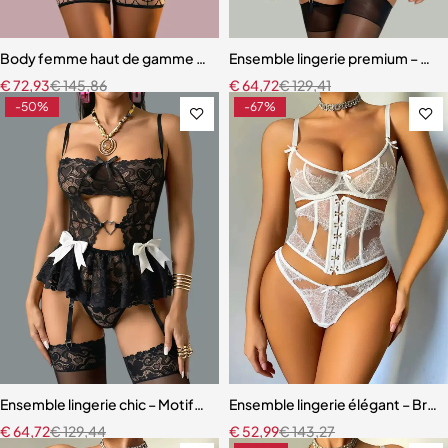
Body femme haut de gamme – Lingerie en maille au design raffiné
Ensemble lingerie premium – Bas,
€
72,93
€
145,86
€
64,72
€
129,41
-50%
-67%
Ensemble lingerie chic – Motifs cœur, découpes raffinées et finition
Ensemble lingerie élégant – Bretel
€
64,72
€
129,44
€
52,99
€
143,27