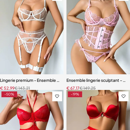
Lingerie premium – Ensemble en broderie florale avec soutien-gorg
Ensemble lingerie sculptant – Taill
€
52,99
€
143,21
€
67,17
€
149,25
-50%
-19%