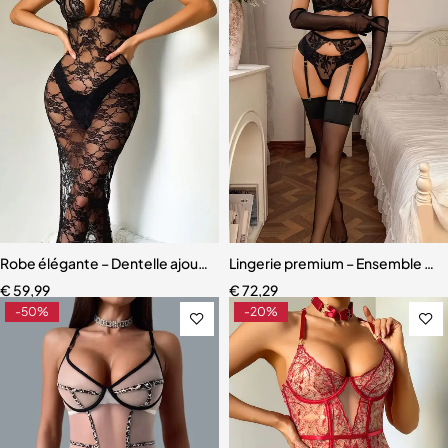
Robe élégante – Dentelle ajourée avec fente haute et effet sculpta
Lingerie premium – Ensemble en d
€
59,99
€
72,29
-50%
-20%