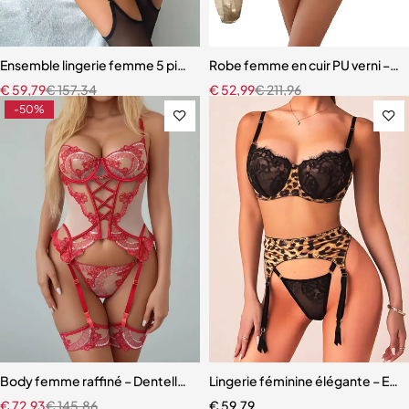
Ensemble lingerie femme 5 pièces – Dentelle ajourée avec bas assor
Robe femme en cuir PU verni – Dente
€
59,79
€
157,34
€
52,99
€
211,96
-50%
Body femme raffiné – Dentelle, découpes modernes et détails scinti
Lingerie féminine élégante – Ense
€
72,93
€
145,86
€
59,79