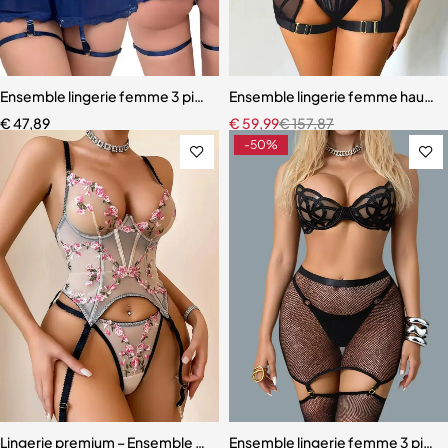
Ensemble lingerie femme 3 pièces – Soutien-gorge, culotte et porte
Ensemble lingerie femme haut de
€
47,89
€
59,99
€
157,87
-50%
Lingerie premium – Ensemble sculptant en dentelle brodée florale
Ensemble lingerie femme 3 pièces 