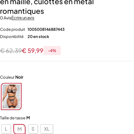
en maille, culottes en métal
romantiques
0 Avis
Écrire un avis
Code produit
1005008146887443
Disponibilité
20 en stock
€
62,39
€
59,99
-
4
%
Noir
Couleur
M
Taille de tasse
L
S
XL
M