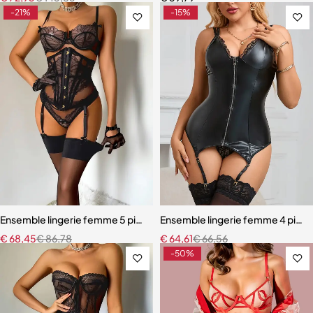
-21%
-15%
Ensemble lingerie femme 5 pièces – Dentelle brodée avec cache-tai
Ensemble lingerie femme 4 pièces 
€
68,45
€
86,78
€
64,61
€
66,56
-50%