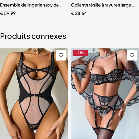
nsparent pour femmes
Ensemble de lingerie sexy de haute qualité, lingerie avec porte-jarre
Collants résille à rayures larges
€
59,99
€
28,64
Produits connexes
-71%