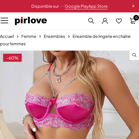
Disponible sur
Google Play
App Store
0
Accueil
Femme
Ensembles
Ensemble de lingerie en chaîne
pour femmes
-60%