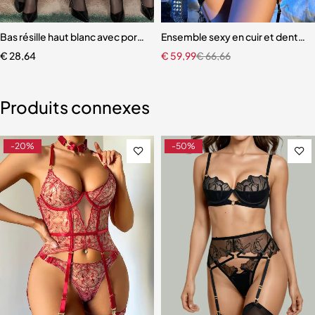
rie femmes 2 pièces Transparent nœud soutien-gorge
Bas résille haut blanc avec porte-jarretelles pour femme
Ensemble sexy en cuir et dentel
€
28,64
€
59,99
€
66,66
Produits connexes
-20%
-50%