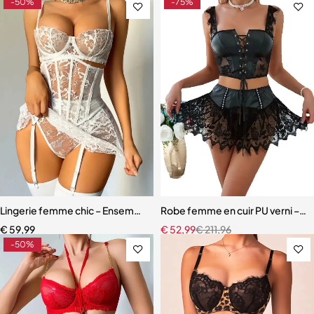
-50%
-75%
Lingerie femme chic – Ensemble cinq pièces avec soutien-gorge à m
Robe femme en cuir PU verni – Dente
€
59,99
€
52,99
€
211,96
-50%