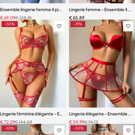
Ensemble lingerie femme 4 pièces – Satin bleu ardoise et dentelle à ci
Lingerie femme – Ensemble 4 pièc
€
69,09
€
138,18
€
65,89
-50%
-19%
Lingerie féminine élégante – Ensemble avec porte-jarretelles et détai
Lingerie élégante – Ensemble ave
€
72,29
€
144,58
€
59,99
€
74,13
-55%
-50%