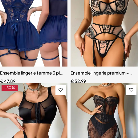
Ensemble lingerie femme 3 pièces – Soutien-gorge, culotte et porte
Ensemble lingerie premium – Dente
€
47,89
€
52,99
-50%