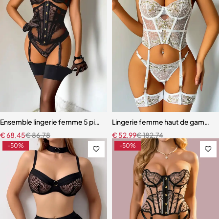
Ensemble lingerie femme 5 pièces – Dentelle brodée avec cache-tai
Lingerie femme haut de gamme – 
€
68,45
€
86,78
€
52,99
€
182,74
-50%
-50%