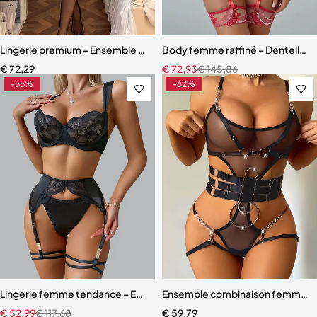
Lingerie premium – Ensemble en dentelle brodée avec porte-jarretell
Body femme raffiné – Dentelle, d
€
72,29
€
72,93
€
145,86
-55%
-62%
Lingerie femme tendance – Ensemble coordonné en dentelle et mail
Ensemble combinaison femme – Ma
€
52,99
€
117,68
€
59,79