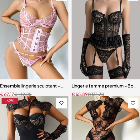
Ensemble lingerie sculptant – Taille ajustée et broderie florale
Lingerie femme premium – Body en
€
67,17
€
149,25
€
65,89
€
131,78
-62%