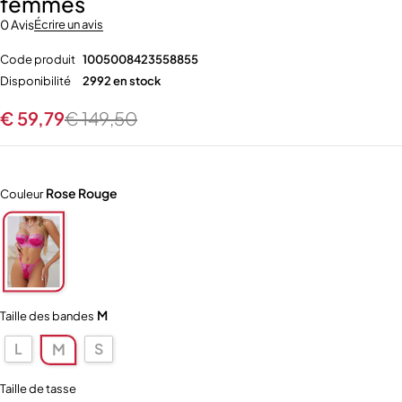
femmes
0 Avis
Écrire un avis
Code produit
1005008423558855
Disponibilité
2992 en stock
€
59,79
€
149,50
Rose Rouge
Couleur
M
Taille des bandes
L
S
M
Taille de tasse