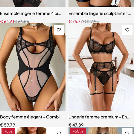
Ensemble lingerie femme 4 pièces – Cuir PU et dentelle respirante a
Ensemble lingerie sculptante fem
€
64,61
€
66,56
€
76,77
€
127,95
Body femme élégant – Combinaison avec empiècements en maille r
Lingerie femme premium – Ensemb
€
59,79
€
47,89
-8%
-50%