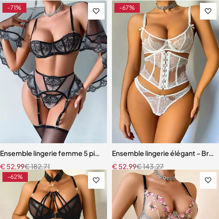
-71%
-67%
Ensemble lingerie femme 5 pièces – Dentelle brodée florale avec fou
Ensemble lingerie élégant – Bretel
€
52,99
€
182,71
€
52,99
€
143,27
-62%