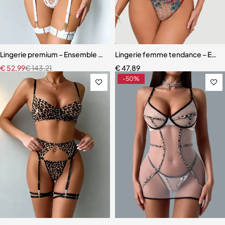
Lingerie premium – Ensemble en broderie florale avec soutien-gorg
Lingerie femme tendance – Ensem
€
52,99
€
143,21
€
47,89
-50%