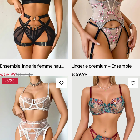
Ensemble lingerie femme haut de gamme – Design exclusif avec san
Lingerie premium – Ensemble scul
€
59,99
€
157,87
€
59,99
-63%