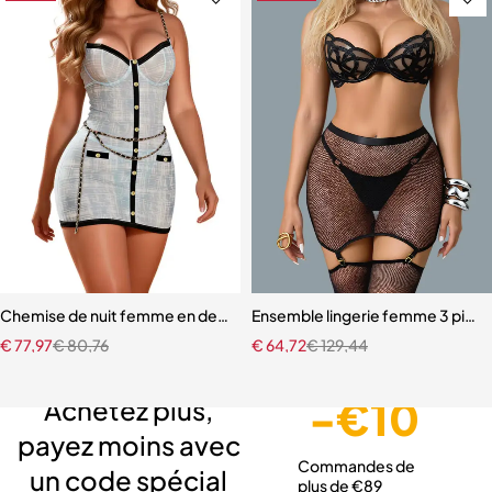
Chemise de nuit femme en dentelle bleue – Babydoll avec armatures 
Ensemble lingerie femme 3 pièces 
€
77,97
€
80,76
€
64,72
€
129,44
Livraison gratuite
Service client expert
Paiement sécurisé
-€10
Achetez plus,
payez moins avec
Commandes de
un code spécial
plus de €89