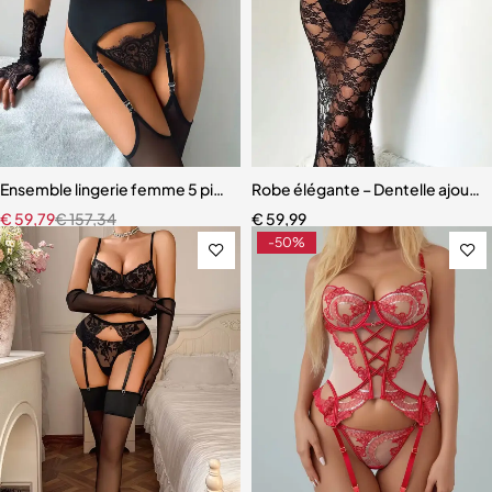
Ensemble lingerie femme 5 pièces – Dentelle ajourée avec bas assor
Robe élégante – Dentelle ajourée
€
59,79
€
157,34
€
59,99
-50%