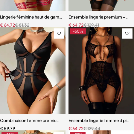
Lingerie féminine haut de gamme – Soutien-gorge et culotte en mail
Ensemble lingerie premium – Bas,
€
64,72
€
81,32
€
64,72
€
129,41
-50%
Combinaison femme premium – Design moderne avec effet galbant
Ensemble lingerie femme 3 pièces
€
59,79
€
64,72
€
129,44