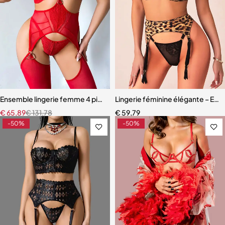
Ensemble lingerie femme 4 pièces – Dentelle rouge avec chaînes dor
Lingerie féminine élégante – Ense
€
65,89
€
131,78
€
59,79
-50%
-50%