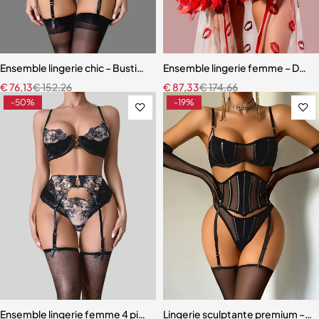
Ensemble lingerie chic – Bustier sculptant avec porte-jarretelles et 
Ensemble lingerie femme – Dentell
€
76,13
€
152,26
€
87,33
€
174,66
-50%
-19%
Ensemble lingerie femme 4 pièces – Broderie florale contrastée av
Lingerie sculptante premium – Ens