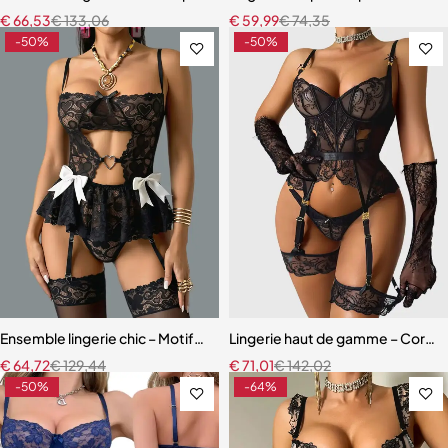
€
66,53
€
133,06
€
59,99
€
74,35
-50%
-50%
Ensemble lingerie chic – Motifs cœur, découpes raffinées et finition
Lingerie haut de gamme – Corset 
€
64,72
€
129,44
€
71,01
€
142,02
-50%
-64%