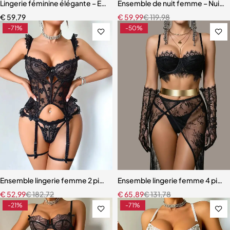
Lingerie féminine élégante – Ensemble en dentelle léopard avec eff
Ensemble de nuit femme – Nuiset
€
59,79
€
59,99
€
119,98
-71%
-50%
Ensemble lingerie femme 2 pièces – Dentelle à cils et broderie motif
Ensemble lingerie femme 4 pièces
€
52,99
€
182,72
€
65,89
€
131,78
-21%
-71%