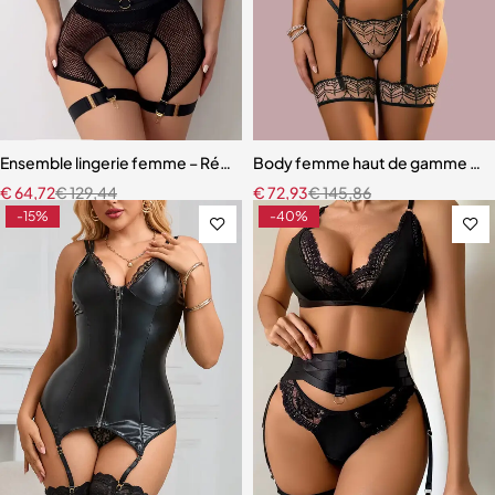
Ensemble lingerie femme – Résille élégante avec porte-jarretelles et
Body femme haut de gamme – Linge
€
64,72
€
129,44
€
72,93
€
145,86
-15%
-40%