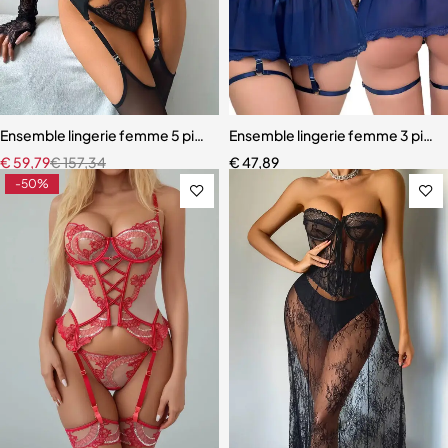
Ensemble lingerie femme 5 pièces – Dentelle ajourée avec bas assor
Ensemble lingerie femme 3 pièces
€
59,79
€
157,34
€
47,89
-50%