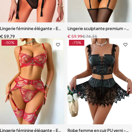
Lingerie féminine élégante – Ensemble léopard avec détails en maille
Lingerie sculptante premium – Ens
€
59,79
€
59,99
€
74,35
-50%
-75%
Lingerie féminine élégante – Ensemble avec porte-jarretelles et détai
Robe femme en cuir PU verni – Dente