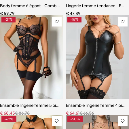
Body femme élégant – Combinaison avec empiècements en maille r
Lingerie femme tendance – Ensem
€
59,79
€
47,89
-21%
-15%
Ensemble lingerie femme 5 pièces – Dentelle brodée avec cache-tai
Ensemble lingerie femme 4 pièces 
€
68,45
€
86,78
€
64,61
€
66,56
-62%
-50%