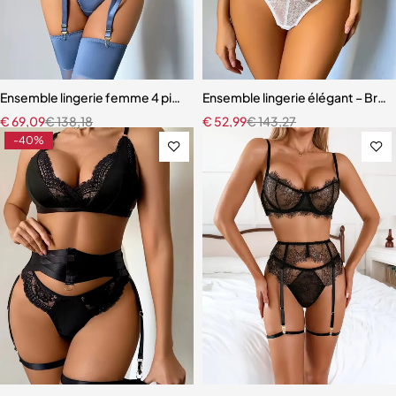
Ensemble lingerie femme 4 pièces – Satin bleu ardoise et dentelle à ci
Ensemble lingerie élégant – Bretel
€
69,09
€
138,18
€
52,99
€
143,27
-40%