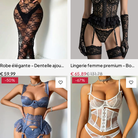
Robe élégante – Dentelle ajourée avec fente haute et effet sculpta
Lingerie femme premium – Body en
€
59,99
€
65,89
€
131,78
-50%
-67%