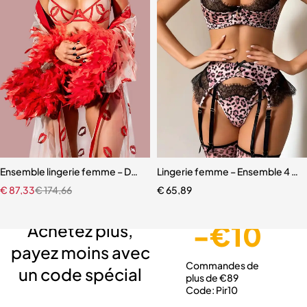
Ensemble lingerie femme – Dentelle rouge avec robe en maille et fini
Lingerie femme – Ensemble 4 pièc
€
87,33
€
174,66
€
65,89
Livraison gratuite
Service client expert
Paiement sécurisé
-€10
Achetez plus,
payez moins avec
Commandes de
un code spécial
plus de €89
Code: Pir10