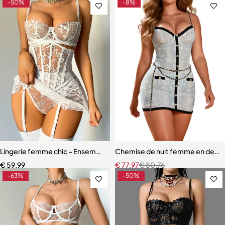
-50%
-8%
Lingerie femme chic – Ensemble cinq pièces avec soutien-gorge à m
Chemise de nuit femme en dentell
€
59,99
€
77,97
€
80,76
-63%
-50%