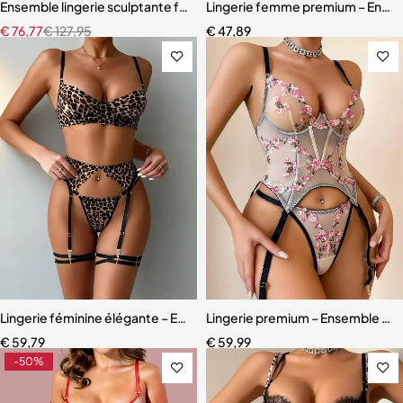
Ensemble lingerie sculptante femme – Dentelle raffinée avec bretel
Lingerie femme premium – Ensemb
€
76,77
€
127,95
€
47,89
Lingerie féminine élégante – Ensemble en dentelle léopard avec eff
Lingerie premium – Ensemble scul
€
59,79
€
59,99
-50%