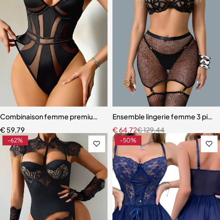
Combinaison femme premium – Design moderne avec effet galbant
Ensemble lingerie femme 3 pièces 
€
59,79
€
64,72
€
129,44
-62%
-50%