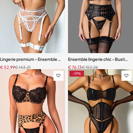
Lingerie premium – Ensemble en broderie florale avec soutien-gorg
Ensemble lingerie chic – Bustier s
€
52,99
€
143,21
€
76,13
€
152,26
-19%