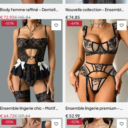
Body femme raffiné – Dentelle, découpes modernes et détails scinti
Nouvelle collection – Ensemble l
€
72,93
€
145,86
€
74,85
-50%
-64%
Ensemble lingerie chic – Motifs cœur, découpes raffinées et finition
Ensemble lingerie premium – Dente
€
64,72
€
129,44
€
52,99
-55%
-50%