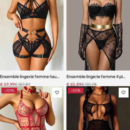
Ensemble lingerie femme haut de gamme – Design exclusif avec san
Ensemble lingerie femme 4 pièces
€
59,99
€
157,87
€
65,89
€
131,78
-20%
-50%