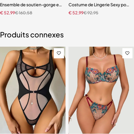
emme, Patchwork en Maille
Ensemble de soutien-gorge et culotte en dentelle noire pour femm
Costume de Lingerie Sexy pour 
€
52,99
€
160,58
€
52,99
€
92,95
Produits connexes