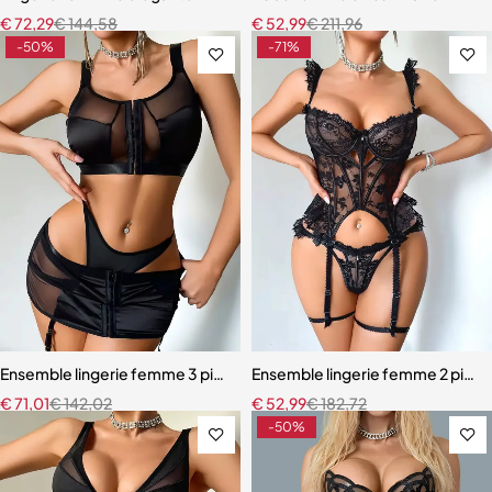
€
72,29
€
144,58
€
52,99
€
211,96
-50%
-71%
Ensemble lingerie femme 3 pièces – Satin noir avec corset à lacets et
Ensemble lingerie femme 2 pièces 
€
71,01
€
142,02
€
52,99
€
182,72
-50%