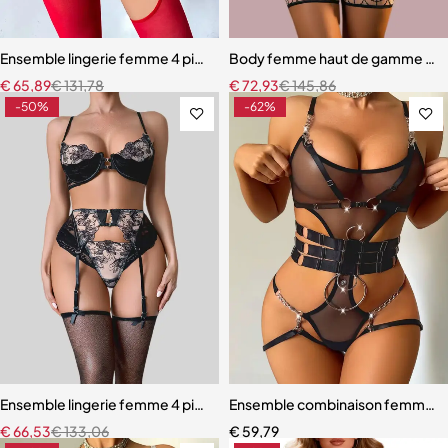
Ensemble lingerie femme 4 pièces – Dentelle rouge avec chaînes dor
Body femme haut de gamme – Linge
€
65,89
€
131,78
€
72,93
€
145,86
-50%
-62%
Ensemble lingerie femme 4 pièces – Broderie florale contrastée av
Ensemble combinaison femme – Ma
€
66,53
€
133,06
€
59,79