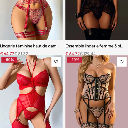
Lingerie féminine haut de gamme – Soutien-gorge et culotte en mail
Ensemble lingerie femme 3 pièces
€
64,72
€
81,32
€
64,72
€
129,44
-50%
-50%