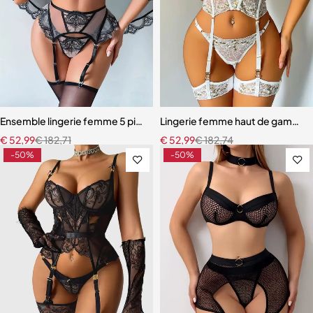
Ensemble lingerie femme 5 pièces – Dentelle brodée florale avec fou
Lingerie femme haut de gamme – 
€
52,99
€
182,71
€
52,99
€
182,74
-50%
-50%