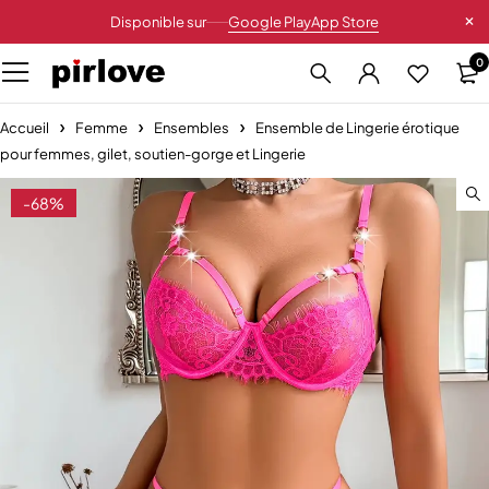
Disponible sur
Google Play
App Store
0
Accueil
Femme
Ensembles
Ensemble de Lingerie érotique
pour femmes, gilet, soutien-gorge et Lingerie
-68%