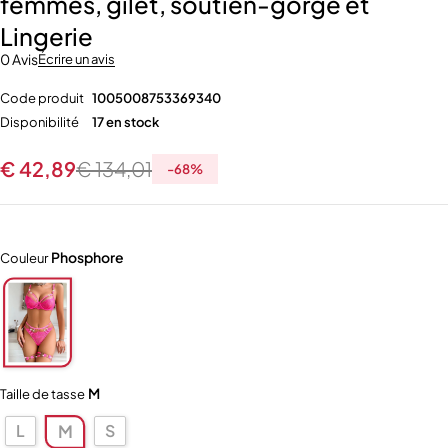
femmes, gilet, soutien-gorge et
Lingerie
0 Avis
Écrire un avis
Code produit
1005008753369340
Disponibilité
17 en stock
€
42,89
€
134,01
-
68
%
Phosphore
Couleur
M
Taille de tasse
L
S
M