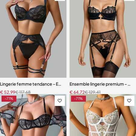
Lingerie femme tendance – Ensemble coordonné en dentelle et mail
Ensemble lingerie premium – Bas,
€
52,99
€
117,68
€
64,72
€
129,41
-71%
-71%