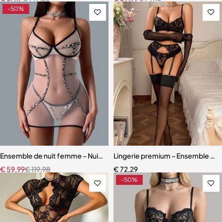
-50%
Ensemble de nuit femme – Nuisette léopard avec coupe fluide et m
Lingerie premium – Ensemble en d
€
59,99
€
119,98
€
72,29
-50%