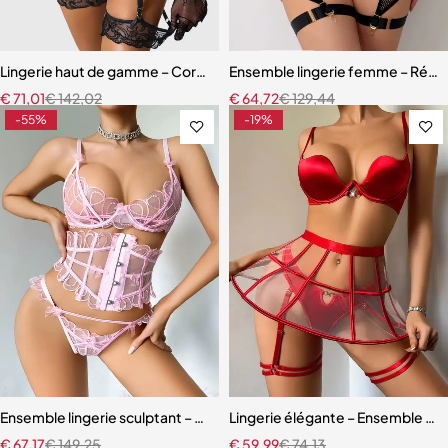
Lingerie haut de gamme – Corset en dentelle avec string, manchette
Ensemble lingerie femme – Résille
€
71,01
€
142,02
€
64,72
€
129,44
-55%
-19%
Ensemble lingerie sculptant – Taille ajustée et broderie florale
Lingerie élégante – Ensemble ave
€
67,17
€
149,25
€
59,99
€
74,13