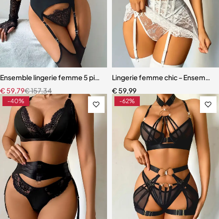
Ensemble lingerie femme 5 pièces – Dentelle ajourée avec bas assor
Lingerie femme chic – Ensemble c
€
59,79
€
157,34
€
59,99
-40%
-62%