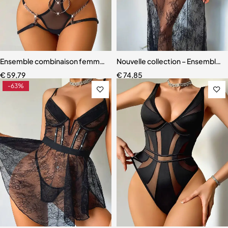
Ensemble combinaison femme – Maille ajourée avec ceinture sculpt
Nouvelle collection – Ensemble l
€
59,79
€
74,85
-63%