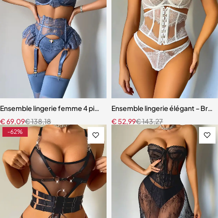
Ensemble lingerie femme 4 pièces – Satin bleu ardoise et dentelle à ci
Ensemble lingerie élégant – Bretel
€
69,09
€
138,18
€
52,99
€
143,27
-62%