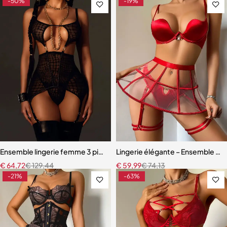
-50%
-19%
Ensemble lingerie femme 3 pièces – Texture alligator avec corset do
Lingerie élégante – Ensemble ave
€
64,72
€
129,44
€
59,99
€
74,13
-21%
-63%