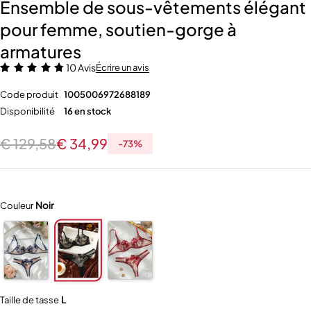
Ensemble de sous-vêtements élégant
pour femme, soutien-gorge à
armatures
10 Avis
Écrire un avis
Code produit
1005006972688189
Disponibilité
16 en stock
€
129,58
€
34,99
-
73
%
Noir
Couleur
L
Taille de tasse