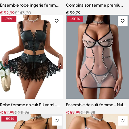
Ensemble robe lingerie femme – Dentelle française avec effet push
Combinaison femme premium – D
€
52,99
€
143,20
€
59,79
-75%
-50%
Robe femme en cuir PU verni – Dentelle à cils et détails à œillets
Ensemble de nuit femme – Nuiset
€
52,99
€
211,96
€
59,99
€
119,98
-50%