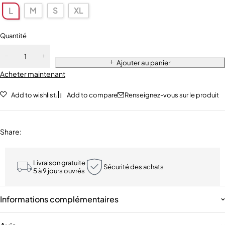
M
S
XL
L
Quantité
Ajouter au panier
Acheter maintenant
Add to wishlist
Add to compare
Renseignez-vous sur le produit
Share
:
Livraison gratuite
Sécurité des achats
5 à 9 jours ouvrés
Informations complémentaires