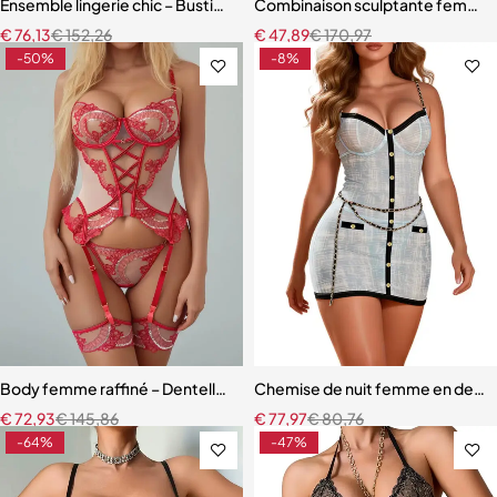
Ensemble lingerie chic – Bustier sculptant avec porte-jarretelles et 
Combinaison sculptante femme – M
€
76,13
€
152,26
€
47,89
€
170,97
-50%
-8%
Body femme raffiné – Dentelle, découpes modernes et détails scinti
Chemise de nuit femme en dentell
€
72,93
€
145,86
€
77,97
€
80,76
-64%
-47%