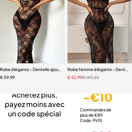
Robe élégante – Dentelle ajourée avec fente haute et effet sculpta
Robe femme élégante – Dentelle r
€
59,99
€
52,99
€
143,23
Livraison gratuite
Service client expert
Paiement sécurisé
-€10
Achetez plus,
payez moins avec
Commandes de
un code spécial
plus de €89
Code: Pir10