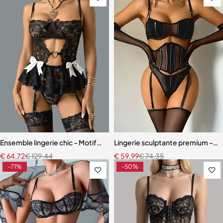
Ensemble lingerie chic – Motifs cœur, découpes raffinées et finition
Lingerie sculptante premium – Ens
€
64,72
€
129,44
€
59,99
€
74,35
-71%
-50%