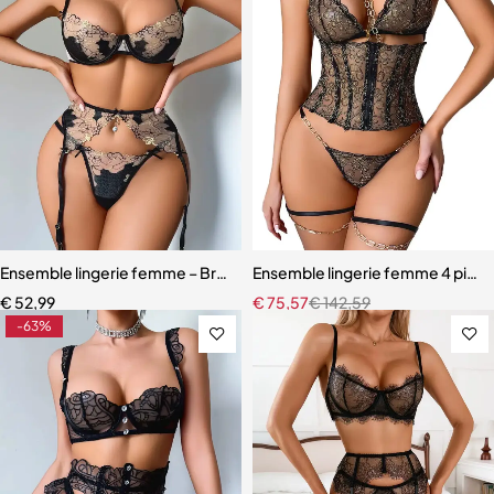
Ensemble lingerie femme – Broderie française et anneaux métalliqu
Ensemble lingerie femme 4 pièces
€
52,99
€
75,57
€
142,59
-63%