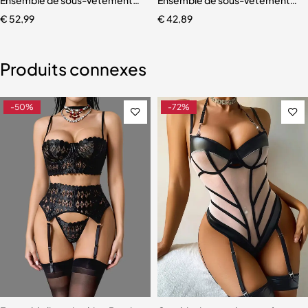
€
52,99
€
42,89
Produits connexes
-50%
-72%