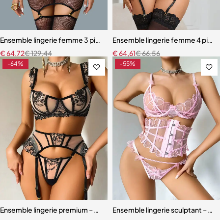
Ensemble lingerie femme 3 pièces – Résille noire brodée avec porte-j
Ensemble lingerie femme 4 pièces 
€
64,72
€
129,44
€
64,61
€
66,56
-64%
-55%
Ensemble lingerie premium – Dentelle fine, maille légère et effet scu
Ensemble lingerie sculptant – Taill