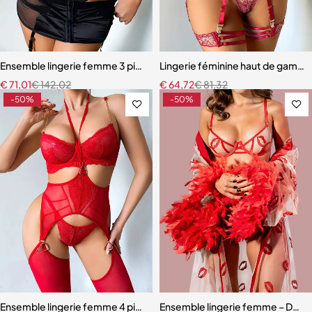
Ensemble lingerie femme 3 pièces – Satin noir avec corset à lacets et
Lingerie féminine haut de gamme 
€
71,01
€
142,02
€
64,72
€
81,32
-50%
-50%
Ensemble lingerie femme 4 pièces – Dentelle rouge avec chaînes dor
Ensemble lingerie femme – Dentell