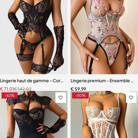
Lingerie haut de gamme – Corset en dentelle avec string, manchette
Lingerie premium – Ensemble scul
€
71,01
€
142,02
€
59,99
-62%
-50%