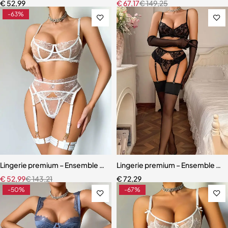
€
52,99
€
67,17
€
149,25
-63%
Lingerie premium – Ensemble en broderie florale avec soutien-gorg
Lingerie premium – Ensemble en d
€
52,99
€
143,21
€
72,29
-50%
-67%