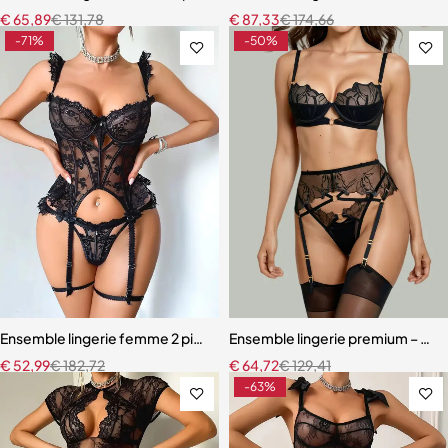
€
65,89
€
131,78
€
87,33
€
174,66
-71%
-50%
Ensemble lingerie femme 2 pièces – Dentelle à cils et broderie motif
Ensemble lingerie premium – Bas,
€
52,99
€
182,72
€
64,72
€
129,41
-63%