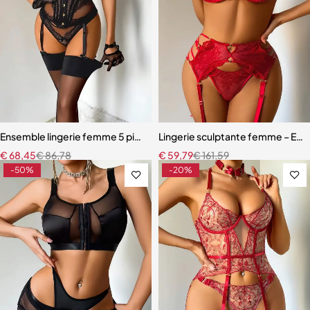
Ensemble lingerie femme 5 pièces – Dentelle brodée avec cache-tai
Lingerie sculptante femme – Ense
€
68,45
€
86,78
€
59,79
€
161,59
-50%
-20%