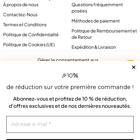
À propos de nous
Questions fréquemment
posées
Contactez-Nous
Méthodes de paiement
Termes et Conditions
Politique de Remboursement et
Politique de Confidentialité
de Retour
Politique de Cookies (UE)
Expédition & Livraison
Conditions générales
Gérer le consentement aux
cookies
%
🎉
10
Pour offrir les meilleures expériences, nous utilisons des technologies
telles que les cookies pour stocker et/ou accéder aux informations des
de réduction sur votre première commande !
appareils. Le fait de consentir à ces technologies nous permettra de
traiter des données telles que le comportement de navigation ou les ID
Abonnez-vous et profitez de
10 % de réduction
,
uniques sur ce site. Le fait de ne pas consentir ou de retirer son
d'offres exclusives et de nos dernières nouveautés.
consentement peut avoir un effet négatif sur certaines caractéristiques
et fonctions.
Accepter
contact@pirlove.com