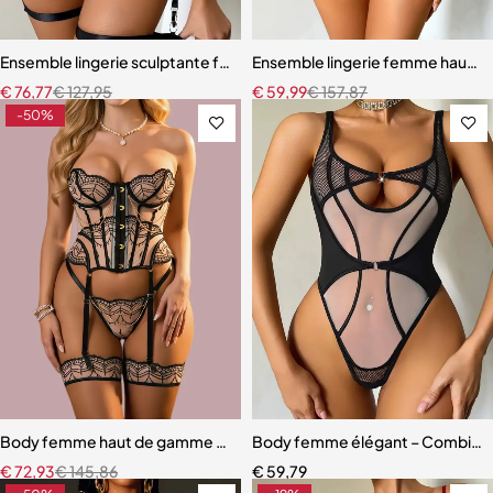
Ensemble lingerie sculptante femme – Dentelle raffinée avec bretel
Ensemble lingerie femme haut de
€
76,77
€
127,95
€
59,99
€
157,87
-50%
Body femme haut de gamme – Lingerie en maille au design raffiné
Body femme élégant – Combinais
€
72,93
€
145,86
€
59,79