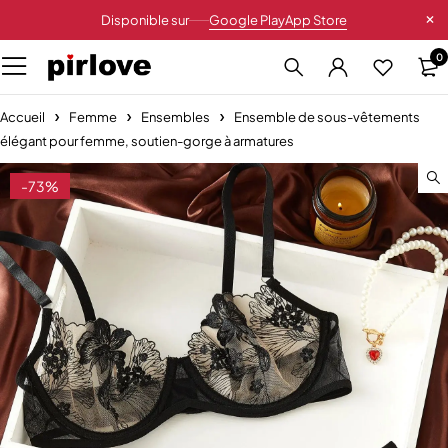
Disponible sur
Google Play
App Store
0
Accueil
Femme
Ensembles
Ensemble de sous-vêtements
élégant pour femme, soutien-gorge à armatures
-73%