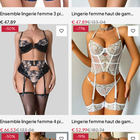
Ensemble lingerie femme 3 pièces – Soutien-gorge, culotte et porte
Lingerie femme haut de gamme –
€
47,89
€
47,89
€
133,04
-50%
-71%
Ensemble lingerie femme 4 pièces – Broderie florale contrastée av
Lingerie femme haut de gamme – 
€
66,53
€
133,06
€
52,99
€
182,74
-50%
-19%