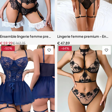
Ensemble lingerie femme premium – Broderie artisanale, strass et jar
Lingerie femme premium – Ensemb
€
59,99
€
162,15
€
47,89
-50%
-64%