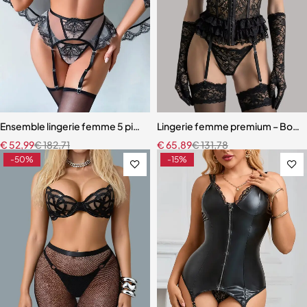
Ensemble lingerie femme 5 pièces – Dentelle brodée florale avec fou
Lingerie femme premium – Body en
€
52,99
€
182,71
€
65,89
€
131,78
-50%
-15%