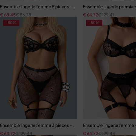
Ensemble lingerie femme 5 pièces – Dentelle brodée avec cache-tai
Ensemble lingerie premium
€
68,45
€
86,78
€
64,72
€
129,41
-50%
-50%
Ensemble lingerie femme 3 pièces – Résille noire brodée avec porte-j
Ensemble lingerie femme – 
€
64,72
€
129,44
€
64,72
€
129,44