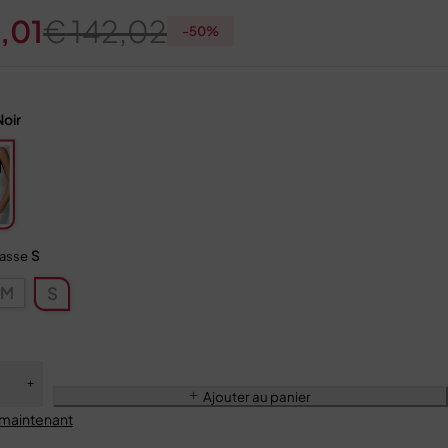
,01
€
142,02
-
50
%
Noir
S
tasse
M
S
Ajouter au panier
 maintenant