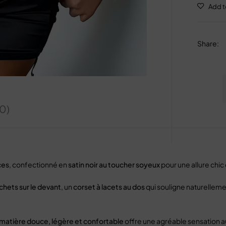
Share
:
(0)
ces
, confectionné en
satin noir au toucher soyeux
pour une allure chic 
hets sur le devant
, un
corset à lacets au dos
qui souligne naturellemen
matière douce, légère et confortable
offre une agréable sensation au