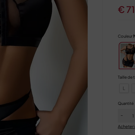
€
71
Couleur
Taille de 
L
Quantité
Acheter