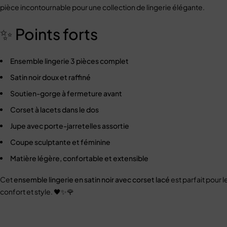
pièce incontournable pour une collection de lingerie élégante.
✨ Points forts
Ensemble lingerie 3 pièces complet
Satin noir doux et raffiné
Soutien-gorge à fermeture avant
Corset à lacets dans le dos
Jupe avec porte-jarretelles assortie
Coupe sculptante et féminine
Matière légère, confortable et extensible
Cet
ensemble lingerie en satin noir avec corset lacé
est parfait pour
confort et style. 🖤✨🌹