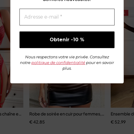
-61%
Nous respectons votre vie privée. Consultez
notre
politique de confidentialité
pour en savoir
plus.
 chaîne en métal dentelle près du corps sous-vêtements de luxe fan
Robe de soirée en cuir pour femmes, sexy, ajourée
Ensemble d
€
42,85
€
52,99