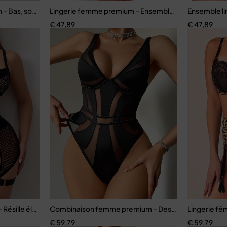
lle
 – Bas, soutien-gorge et accessoires assortis
Lingerie femme premium – Ensemble romantique en d
Ensemble li
€
47,89
€
47,89
arretelles et jupe
Résille élégante avec porte-jarretelles et culotte assortie
Combinaison femme premium – Design moderne avec
Lingerie fé
€
59,79
€
59,79