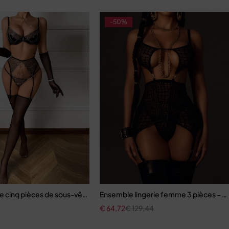
-50%
taisie
e cinq pièces de sous-vêtements sexy pour femmes épicée à la mo
Ensemble lingerie femme 3 pièces – Te
€
64,72
€
129,44