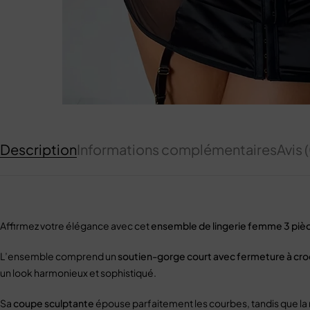
Description
Informations complémentaires
Avis 
Affirmez votre élégance avec cet
ensemble de lingerie femme 3 piè
L’ensemble comprend un
soutien-gorge court avec fermeture à croc
un look harmonieux et sophistiqué.
Sa
coupe sculptante
épouse parfaitement les courbes, tandis que la