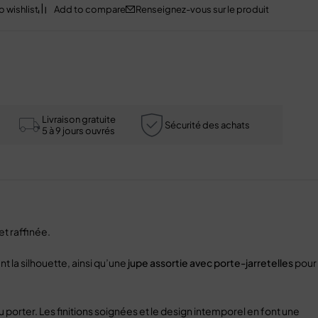
Renseignez-vous sur le produit
Livraison gratuite
Sécurité des achats
5 à 9 jours ouvrés
et raffinée.
t la silhouette, ainsi qu’une
jupe assortie avec porte-jarretelles
pour
 porter. Les finitions soignées et le design intemporel en font une