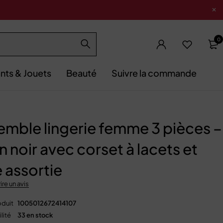
0
nts & Jouets
Beauté
Suivre la commande
emble lingerie femme 3 pièces –
n noir avec corset à lacets et
 assortie
ire un avis
duit
1005012672414107
lité
33 en stock