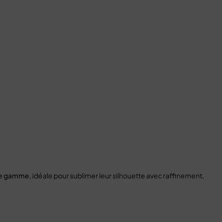
 de gamme
, idéale pour sublimer leur silhouette avec raffinement,