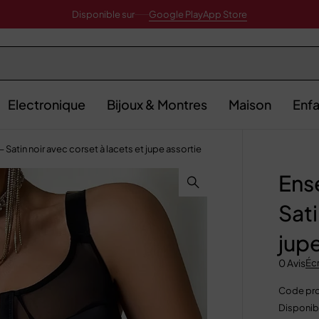
Disponible sur
Google Play
App Store
Electronique
Bijoux & Montres
Maison
Enfa
Satin noir avec corset à lacets et jupe assortie
Ens
Sati
jupe
0 Avis
Écr
Code pro
Disponibi