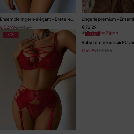
Ensemble lingerie élégant – Bretelles réglables et dentelle raffinée
Lingerie premium – Ensembl
€
52,99
€
143,27
€
72,29
-63%
-75%
Robe femme en cuir PU verni 
€
52,99
€
211,96