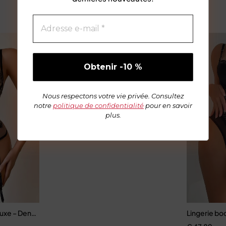
-66%
Ensemble de sous-vêtements transparents pour fem
€
59,79
€
175,86
Nous respectons votre vie privée. Consultez
notre
politique de confidentialité
pour en savoir
plus.
uxe – Dentelle brodée avec armatures et effet push-up sculptant
Lingerie bo