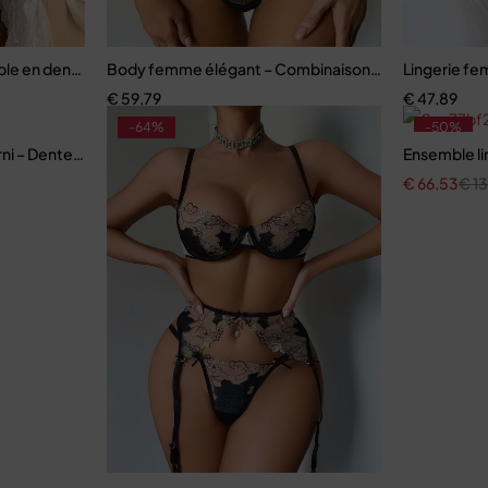
e en dentelle brodée avec porte-jarretelles et bas assortis
Body femme élégant – Combinaison avec empiècemen
Lingerie fe
€
59,79
€
47,89
-64%
-50%
– Dentelle à cils et détails à œillets
Ensemble li
€
66,53
€
1