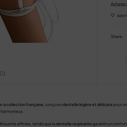
Acheter
Share
:
(0)
de la
collection française
, conçu en
dentelle légère et délicate
pour un
k harmonieux.
lhouette affinée, tandis que la
dentelle respirante
garantit un confort