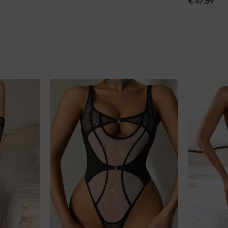
€
47,89