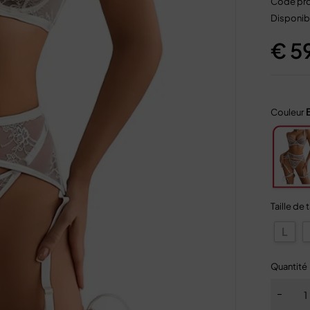
Code pro
Disponibi
€
5
Couleur
Taille de 
L
Quantité