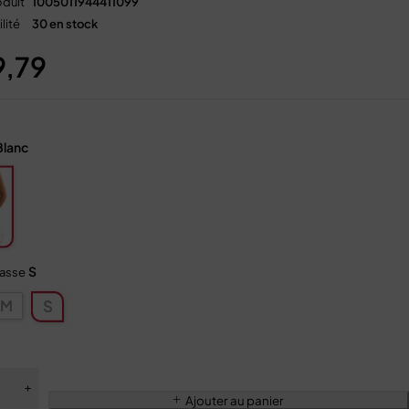
duit
1005011944411099
lité
30 en stock
9,79
Blanc
S
tasse
M
S
Ajouter au panier