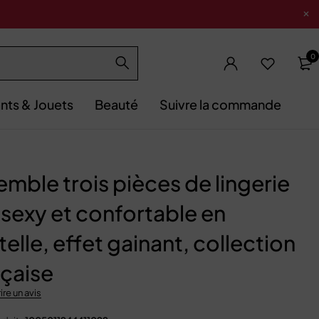
0
nts & Jouets
Beauté
Suivre la commande
mble trois pièces de lingerie
 sexy et confortable en
elle, effet gainant, collection
nçaise
ire un avis