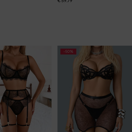
€
59,79
-50%