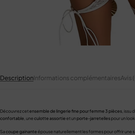
Description
Informations complémentaires
Avis 
Découvrez cet
ensemble de lingerie fine pour femme 3 pièces
, issu 
confortable
, une
culotte assortie
et un
porte-jarretelles
pour un loo
Sa
coupe gainante
épouse naturellement les formes pour offrir une si