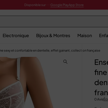
Disponible sur
Google Play
App Store
Electronique
Bijoux & Montres
Maison
Enfa
ne sexy et confortable en dentelle, effet gainant, collection française
Ense
fine
dent
fra
0 Avis
Écr