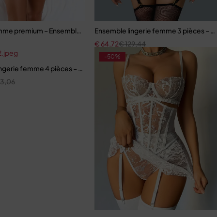
ts en maille raffinée
mme premium – Ensemble romantique en dentelle fine
Ensemble lingerie femme 3 pièces – Rés
€
64,72
€
129,44
-50%
ngerie femme 4 pièces – Broderie florale contrastée avec soutien-g
33,06