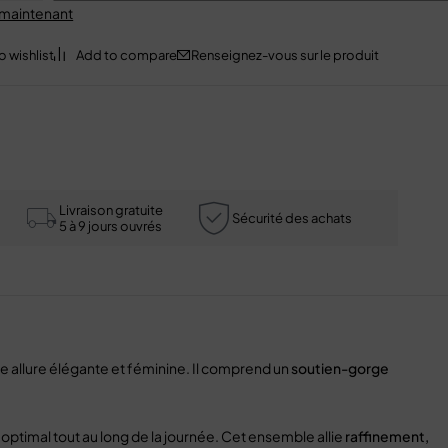
 maintenant
Renseignez-vous sur le produit
Livraison gratuite
Sécurité des achats
5 à 9 jours ouvrés
e allure élégante et féminine. Il comprend un
soutien-gorge
 optimal tout au long de la journée. Cet ensemble allie
raffinement,