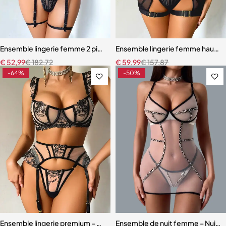
Ensemble lingerie femme 2 pièces – Dentelle à cils et broderie motif
Ensemble lingerie femme haut de
€
52,99
€
182,72
€
59,99
€
157,87
-64%
-50%
Ensemble lingerie premium – Dentelle fine, maille légère et effet scu
Ensemble de nuit femme – Nuiset