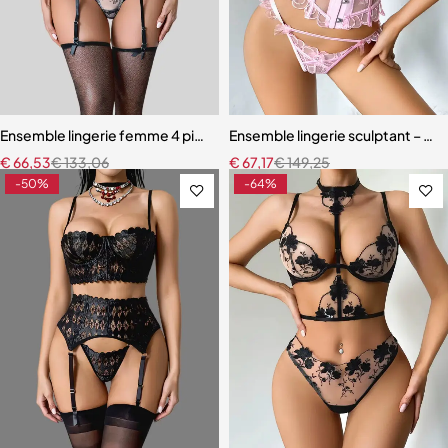
Ensemble lingerie femme 4 pièces – Broderie florale contrastée av
Ensemble lingerie sculptant – Taill
€
66,53
€
133,06
€
67,17
€
149,25
-50%
-64%