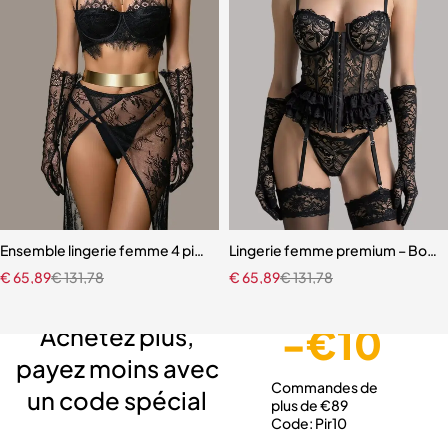
Ensemble lingerie femme 4 pièces – Dentelle noire avec soutien-gor
Lingerie femme premium – Body en
€
65,89
€
131,78
€
65,89
€
131,78
Livraison gratuite
Service client expert
Paiement sécurisé
-€10
Achetez plus,
payez moins avec
Commandes de
un code spécial
plus de €89
Code: Pir10