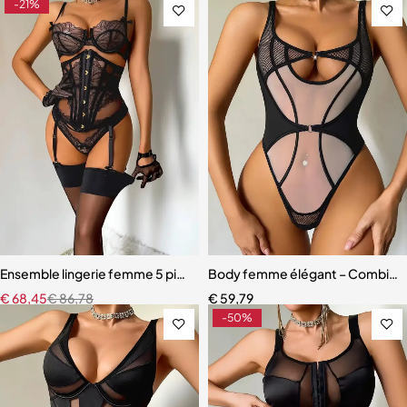
-21%
Ensemble lingerie femme 5 pièces – Dentelle brodée avec cache-tai
Body femme élégant – Combinais
€
68,45
€
86,78
€
59,79
-50%