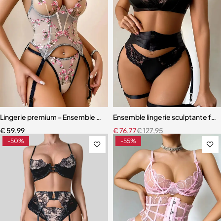
Lingerie premium – Ensemble sculptant en dentelle brodée florale
Ensemble lingerie sculptante fem
€
59,99
€
76,77
€
127,95
-50%
-55%