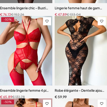
Ensemble lingerie chic – Bustier sculptant avec porte-jarretelles et 
Lingerie femme haut de gamme –
€
76,13
€
152,26
€
47,89
€
133,04
-50%
Ensemble lingerie femme 4 pièces – Dentelle rouge avec chaînes dor
Robe élégante – Dentelle ajourée
€
65,89
€
131,78
€
59,99
-50%