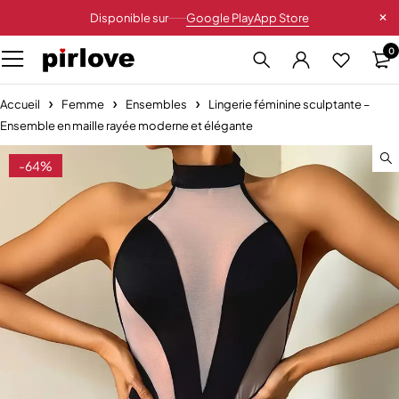
Disponible sur
Google Play
App Store
0
Accueil
Femme
Ensembles
Lingerie féminine sculptante –
Ensemble en maille rayée moderne et élégante
-64%