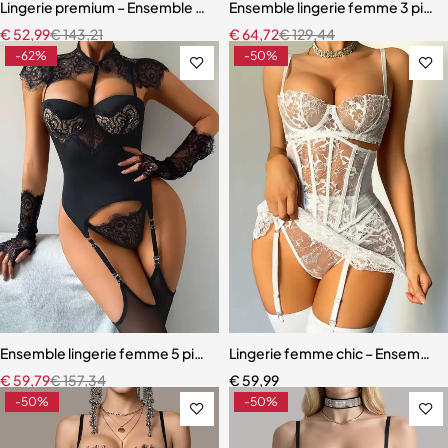
Lingerie premium – Ensemble en broderie florale avec soutien-gorg
Ensemble lingerie femme 3 pièces
€
52,99
€
143,21
€
64,72
€
129,44
-62%
-50%
Ensemble lingerie femme 5 pièces – Dentelle ajourée avec bas assor
Lingerie femme chic – Ensemble c
€
59,79
€
157,34
€
59,99
-50%
-50%