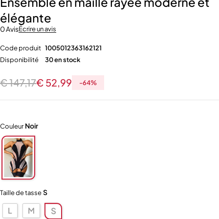
Ensemble en maille rayée moderne et
élégante
0 Avis
Écrire un avis
Code produit
1005012363162121
Disponibilité
30 en stock
€
147,17
€
52,99
-
64
%
Noir
Couleur
S
Taille de tasse
L
M
S