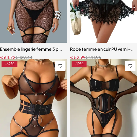
Ensemble lingerie femme 3 pièces – Résille noire brodée avec porte-j
Robe femme en cuir PU verni – Dente
€
64,72
€
129,44
€
52,99
€
211,96
-62%
-19%