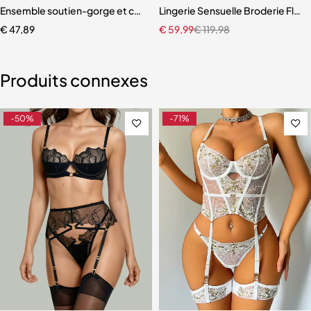
er, tenue de jeu de rôle élégante
tements Perspective rassemblement minceur cinq pièces ensemble
Ensemble soutien-gorge et culotte transparents, sous-vêtements en
Lingerie Sensuelle Broderie Flor
€
47,89
€
59,99
€
119,98
Produits connexes
-50%
-71%