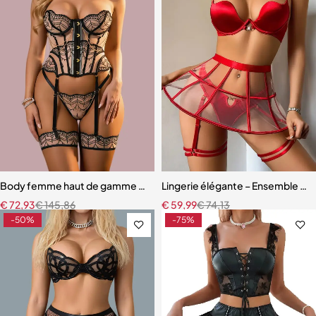
Body femme haut de gamme – Lingerie en maille au design raffiné
Lingerie élégante – Ensemble ave
€
72,93
€
145,86
€
59,99
€
74,13
-50%
-75%