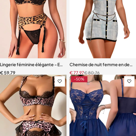
Lingerie féminine élégante – Ensemble léopard avec détails en maille
Chemise de nuit femme en dentell
€
59,79
€
77,97
€
80,76
-50%