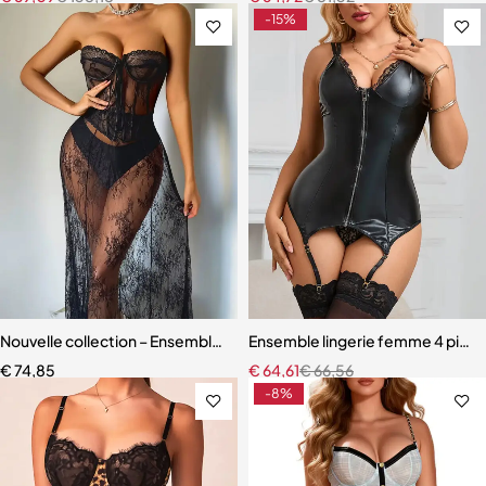
-15%
Nouvelle collection – Ensemble lingerie 3 pièces élégant et moderne
Ensemble lingerie femme 4 pièces 
€
74,85
€
64,61
€
66,56
-8%