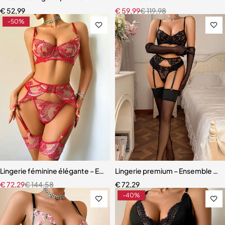
€
52,99
€
59,99
€
119,98
-50%
Lingerie féminine élégante – Ensemble avec porte-jarretelles et détai
Lingerie premium – Ensemble en d
€
72,29
€
144,58
€
72,29
-40%