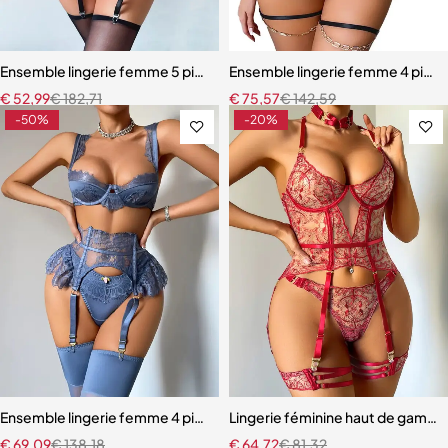
Ensemble lingerie femme 5 pièces – Dentelle brodée florale avec fou
Ensemble lingerie femme 4 pièces
€
52,99
€
182,71
€
75,57
€
142,59
-50%
-20%
Ensemble lingerie femme 4 pièces – Satin bleu ardoise et dentelle à ci
Lingerie féminine haut de gamme 
€
69,09
€
138,18
€
64,72
€
81,32