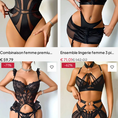
Combinaison femme premium – Design moderne avec effet galbant
Ensemble lingerie femme 3 pièces 
€
59,79
€
71,01
€
142,02
-71%
-62%