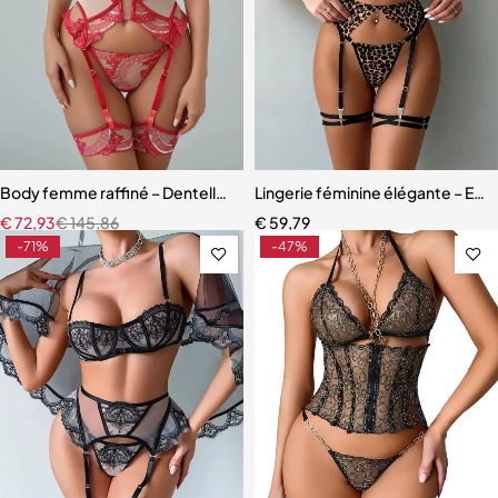
Body femme raffiné – Dentelle, découpes modernes et détails scinti
Lingerie féminine élégante – Ens
€
72,93
€
145,86
€
59,79
-71%
-47%