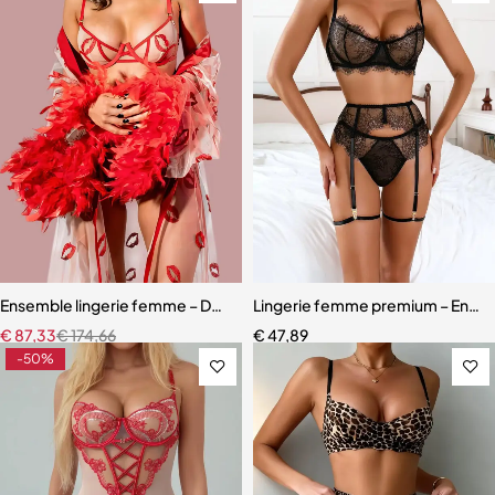
Ensemble lingerie femme – Dentelle rouge avec robe en maille et fini
Lingerie femme premium – Ensemb
€
87,33
€
174,66
€
47,89
-50%