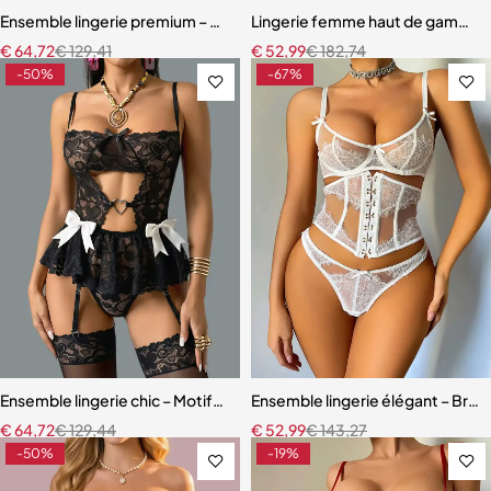
Ensemble lingerie premium – Bas, soutien-gorge et accessoires asso
Lingerie femme haut de gamme – 
€
64,72
€
129,41
€
52,99
€
182,74
-50%
-67%
Ensemble lingerie chic – Motifs cœur, découpes raffinées et finition
Ensemble lingerie élégant – Bretel
€
64,72
€
129,44
€
52,99
€
143,27
-50%
-19%