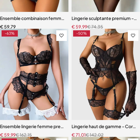
Ensemble combinaison femme – Maille ajourée avec ceinture sculpt
Lingerie sculptante premium – Ens
€
59,79
€
59,99
€
74,35
-63%
-50%
Ensemble lingerie femme premium – Broderie artisanale, strass et jar
Lingerie haut de gamme – Corset 
€
59,99
€
162,15
€
71,01
€
142,02