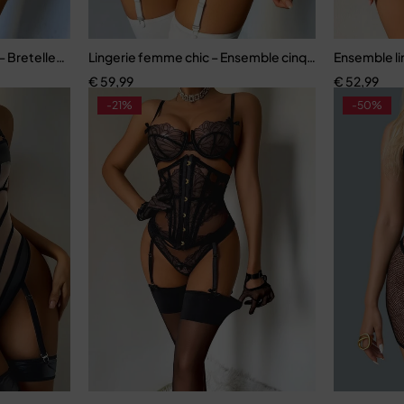
nt
 Bretelles réglables et dentelle raffinée
Lingerie femme chic – Ensemble cinq pièces avec sou
Ensemble lin
€
59,99
€
52,99
-21%
-50%