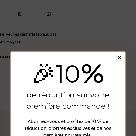
15
27
, veuillez vérifier le tableau des
otre magasin.
mesure manuelle, merci de votre
%
🎉
10
a taille, vous pouvez laisser vos
hanches).
Afficher plus
de réduction sur votre
première commande !
Abonnez-vous et profitez de
10 % de
réduction
, d'offres exclusives et de nos
dernières nouveautés.