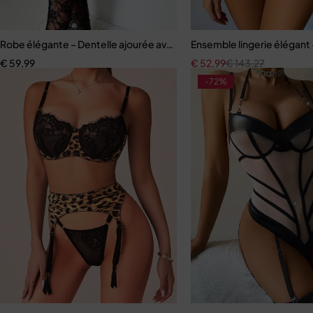
Robe élégante – Dentelle ajourée avec fente haute et effet sculpta
Ensemble lingerie élégant –
€
59,99
€
52,99
€
143,27
-72%