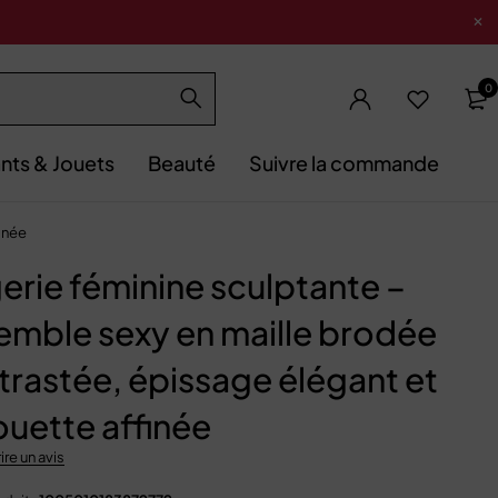
0
nts & Jouets
Beauté
Suivre la commande
inée
erie féminine sculptante –
emble sexy en maille brodée
trastée, épissage élégant et
ouette affinée
ire un avis