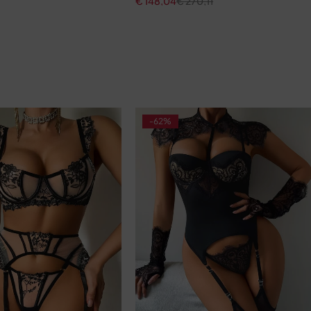
€
148,04
€
270,11
-62%