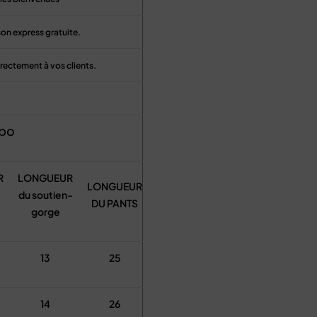
son express gratuite.
rectement à vos clients.
.
 po
R
LONGUEUR
LONGUEUR
du soutien-
DU PANTS
gorge
13
25
14
26