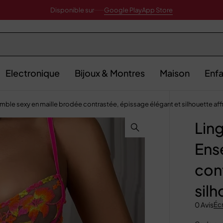
Disponible sur
Google Play
App Store
Electronique
Bijoux & Montres
Maison
Enfa
emble sexy en maille brodée contrastée, épissage élégant et silhouette aff
Ling
Ens
con
silh
0 Avis
Écr