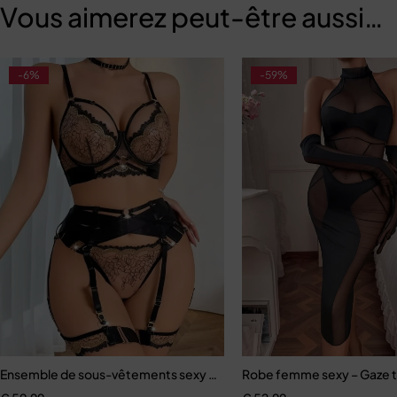
Vous aimerez peut-être aussi…
-6%
-59%
éopard, Patchwork, manches lanternes, manteau avec fermetures écl
Ensemble de sous-vêtements sexy pour femmes, soutien-gorge brodé
Robe femme sexy – Gaze tr