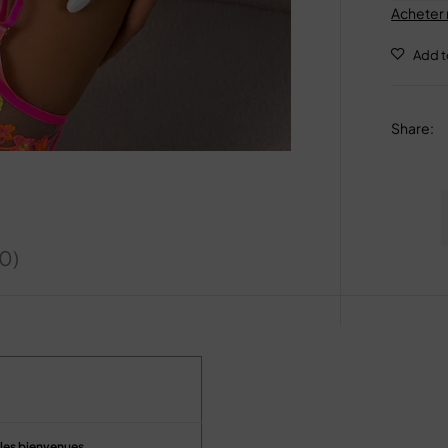
Acheter
Share
:
(0)
t les bienvenues