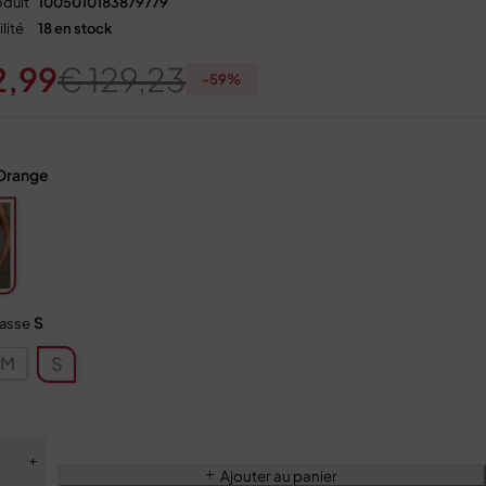
duit
1005010183879779
lité
18 en stock
2,99
€
129,23
-
59
%
Orange
S
tasse
M
S
Ajouter au panier