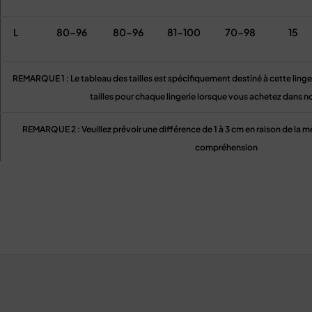
L
80-96
80-96
81-100
70-98
15
REMARQUE 1 : Le tableau des tailles est spécifiquement destiné à cette lingerie
tailles pour chaque lingerie lorsque vous achetez dans n
REMARQUE 2 : Veuillez prévoir une différence de 1 à 3 cm en raison de la 
compréhension
REMARQUE 3 : veuillez choisir la taille avec soin. Si vous n’êtes pas sûr de l
informations de mesure (poids, taille, buste, taille, 