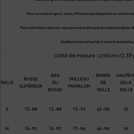
Pour la vente en gros, nous offrirons une réduction ou une livrai
Pour la livraison directe, nous pouvons envoyer les marchandises di
Veuillez nous contacter si vous le souhaitez
Unité de mesure : cm1cm=0,39
BAS
BANDE
HAUTEU
BUSSE
TAILLE DU
TAILLE
DU
DE
DE LA
SUPÉRIEUR
PANTALON
BUSSE
TAILLE
TAILLE
S
72-88
72-88
73-92
62-90
13
M
76-92
76-92
77-96
66-94
14