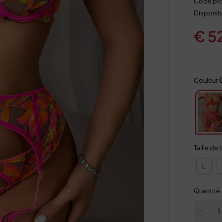
Code pro
Disponibi
€
5
Couleur
Taille de 
L
Quantité