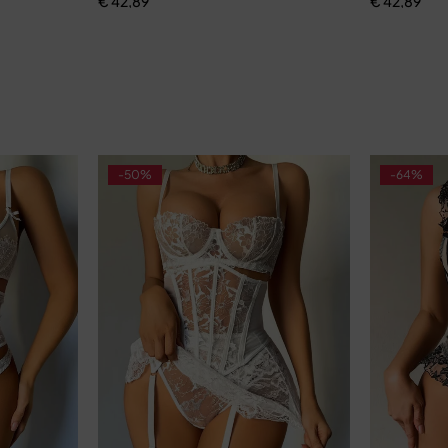
€
42,89
€
42,89
-50%
-64%