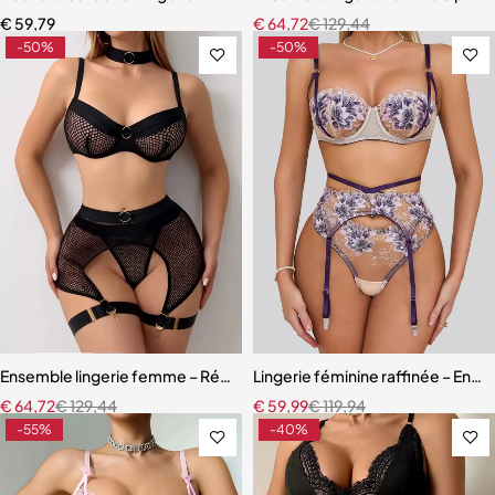
€
59,79
€
64,72
€
129,44
-50%
-50%
Ensemble lingerie femme – Résille élégante avec porte-jarretelles et
Lingerie féminine raffinée – Ens
€
64,72
€
129,44
€
59,99
€
119,94
-55%
-40%