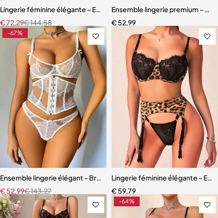
Lingerie féminine élégante – Ensemble avec porte-jarretelles et détai
Ensemble lingerie premium – Dente
€
72,29
€
144,58
€
52,99
-67%
Ensemble lingerie élégant – Bretelles réglables et dentelle raffinée
Lingerie féminine élégante – Ense
€
52,99
€
143,27
€
59,79
-64%