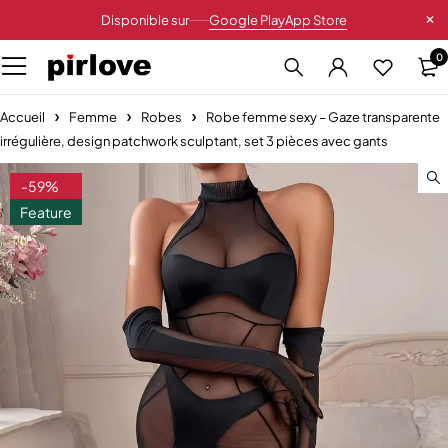
Disponible sur
Google Play
App Store
0
Accueil
Femme
Robes
Robe femme sexy – Gaze transparente
irrégulière, design patchwork sculptant, set 3 pièces avec gants
-59%
Feature