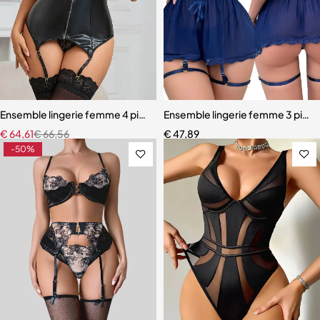
Ensemble lingerie femme 4 pièces – Cuir PU et dentelle respirante a
Ensemble lingerie femme 3 pièces
€
64,61
€
66,56
€
47,89
-50%