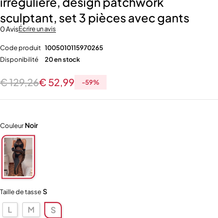
irrégulière, design patchwork
sculptant, set 3 pièces avec gants
0 Avis
Écrire un avis
Code produit
1005010115970265
Disponibilité
20 en stock
€
129,26
€
52,99
-
59
%
Noir
Couleur
S
Taille de tasse
L
M
S