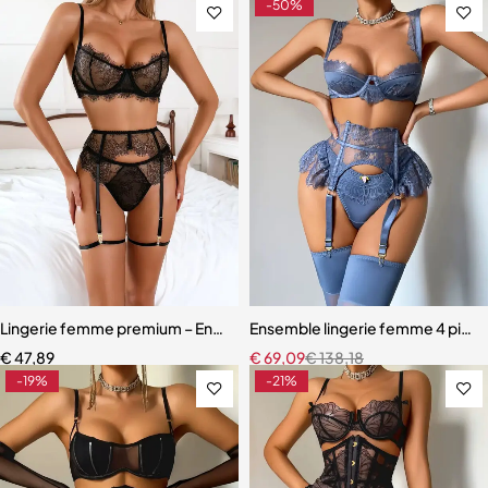
-50%
Lingerie femme premium – Ensemble romantique en dentelle fine
Ensemble lingerie femme 4 pièces –
€
47,89
€
69,09
€
138,18
-19%
-21%