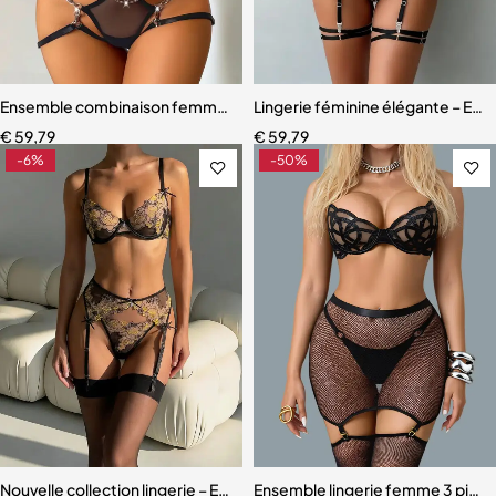
Ensemble combinaison femme – Maille ajourée avec ceinture sculpt
Lingerie féminine élégante – Ens
€
59,79
€
59,79
-6%
-50%
Nouvelle collection lingerie – Ensemble 3 pièces en dentelle florale
Ensemble lingerie femme 3 pièces 