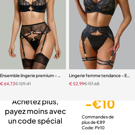
Ensemble lingerie premium – Bas, soutien-gorge et accessoires asso
Lingerie femme tendance – Ensem
€
64,72
€
129,41
€
52,99
€
117,68
Livraison gratuite
Service client expert
Paiement sécurisé
-€10
Achetez plus,
payez moins avec
Commandes de
un code spécial
plus de €89
Code: Pir10