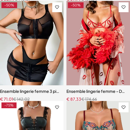
-50%
-50%
Ensemble lingerie femme 3 pièces – Satin noir avec corset à lacets et
Ensemble lingerie femme – Dentell
€
71,01
€
142,02
€
87,33
€
174,66
-75%