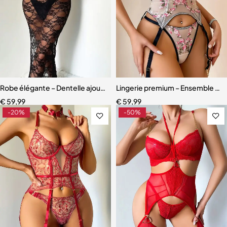
Robe élégante – Dentelle ajourée avec fente haute et effet sculpta
Lingerie premium – Ensemble scul
€
59,99
€
59,99
-20%
-50%