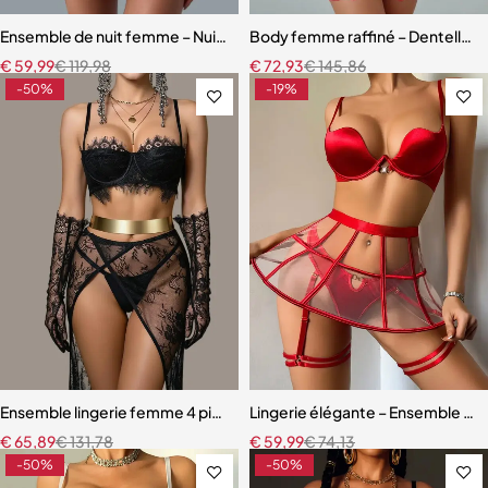
Ensemble de nuit femme – Nuisette léopard avec coupe fluide et m
Body femme raffiné – Dentelle, d
€
59,99
€
119,98
€
72,93
€
145,86
-50%
-19%
Ensemble lingerie femme 4 pièces – Dentelle noire avec soutien-gor
Lingerie élégante – Ensemble ave
€
65,89
€
131,78
€
59,99
€
74,13
-50%
-50%