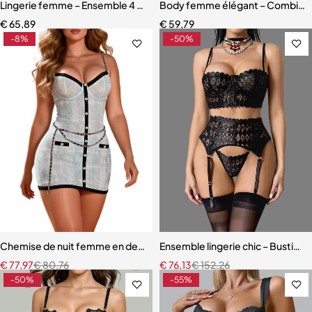
Lingerie femme – Ensemble 4 pièces avec bas assortis et dentelle ra
Body femme élégant – Combinais
€
65,89
€
59,79
-8%
-50%
Chemise de nuit femme en dentelle bleue – Babydoll avec armatures 
Ensemble lingerie chic – Bustier s
€
77,97
€
80,76
€
76,13
€
152,26
-50%
-55%