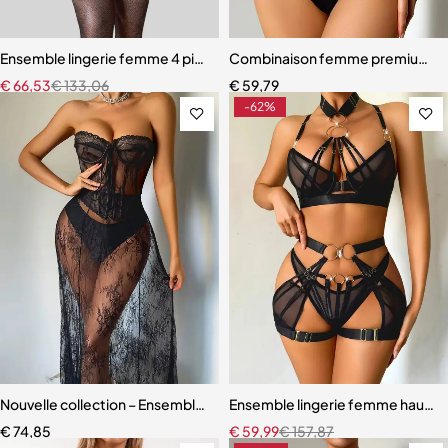
Ensemble lingerie femme 4 pièces – Broderie florale contrastée av
Combinaison femme premium – D
€
66,53
€
133,06
€
59,79
-62%
Nouvelle collection – Ensemble lingerie 3 pièces élégant et moderne
Ensemble lingerie femme haut de
€
74,85
€
59,99
€
157,87