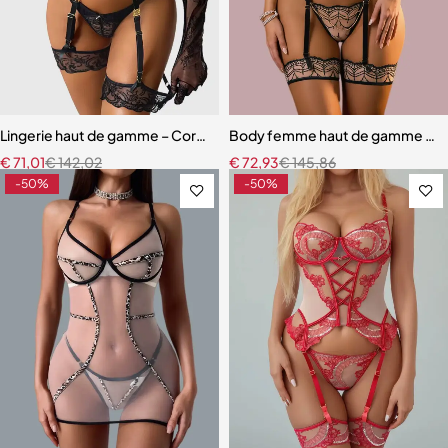
Lingerie haut de gamme – Corset en dentelle avec string, manchette
Body femme haut de gamme – Linge
€
71,01
€
142,02
€
72,93
€
145,86
-50%
-50%