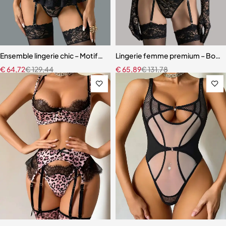
Ensemble lingerie chic – Motifs cœur, découpes raffinées et finition
Lingerie femme premium – Body en
€
64,72
€
129,44
€
65,89
€
131,78