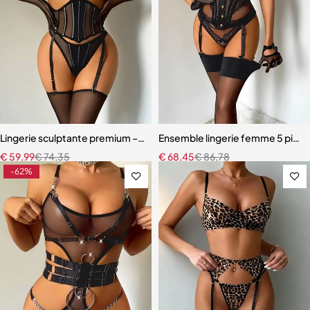
Lingerie sculptante premium – Ensemble cinq pièces en maille ultra-
Ensemble lingerie femme 5 pièces
€
59,99
€
74,35
€
68,45
€
86,78
-62%