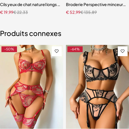
 Dos aux, Col en V
Cils yeux de chat naturel longs cils bande claire bout d’oeil ailé
Broderie Perspective minceur et
€
19,99
€
22,33
€
52,99
€
135,89
Produits connexes
-50%
-64%