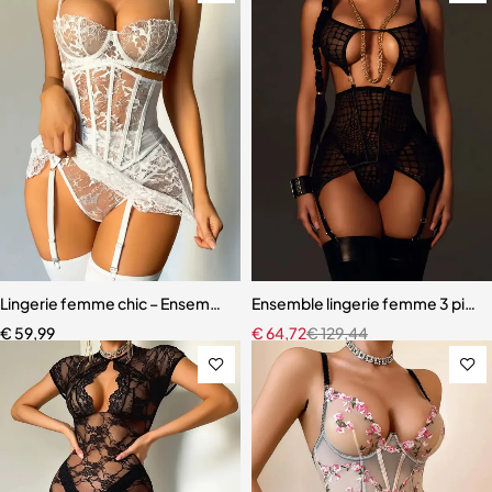
Lingerie femme chic – Ensemble cinq pièces avec soutien-gorge à m
Ensemble lingerie femme 3 pièces
€
59,99
€
64,72
€
129,44