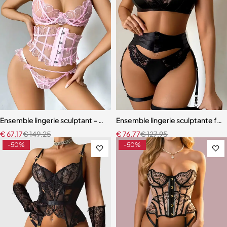
Ensemble lingerie sculptant – Taille ajustée et broderie florale
Ensemble lingerie sculptante fem
€
67,17
€
149,25
€
76,77
€
127,95
-50%
-50%