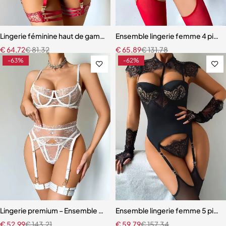
Lingerie féminine haut de gamme – Soutien-gorge et culotte en mail
Ensemble lingerie femme 4 pièces
€
64,72
€
81,32
€
65,89
€
131,78
-63%
-62%
Lingerie premium – Ensemble en broderie florale avec soutien-gorg
Ensemble lingerie femme 5 pièces
€
52,99
€
143,21
€
59,79
€
157,34