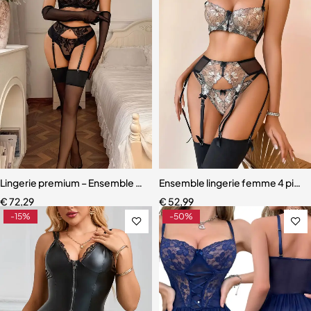
Lingerie premium – Ensemble en dentelle brodée avec porte-jarretell
Ensemble lingerie femme 4 pièce
€
72,29
€
52,99
-15%
-50%