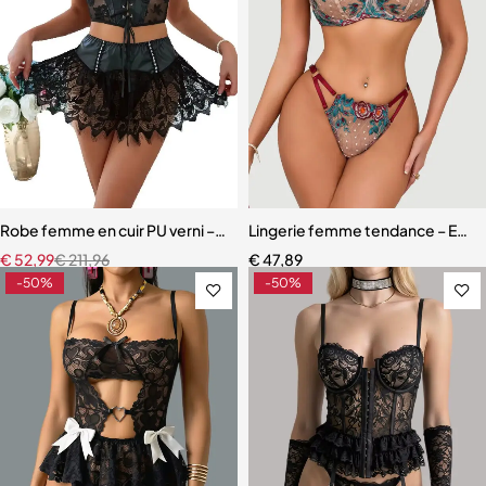
Robe femme en cuir PU verni – Dentelle à cils et détails à œillets
Lingerie femme tendance – Ensem
€
52,99
€
211,96
€
47,89
-50%
-50%