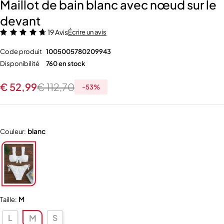
Maillot de bain blanc avec nœud sur le
devant
19 Avis
Écrire un avis
Code produit
1005005780209943
Disponibilité
760 en stock
€
52,99
€
112,70
-
53
%
blanc
Couleur:
M
Taille:
L
S
M