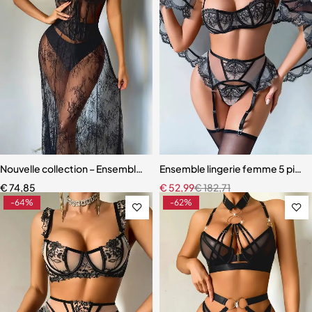
Nouvelle collection – Ensemble lingerie 3 pièces élégant et moderne
Ensemble lingerie femme 5 pièces 
€
74,85
€
52,99
€
182,71
-64%
-62%