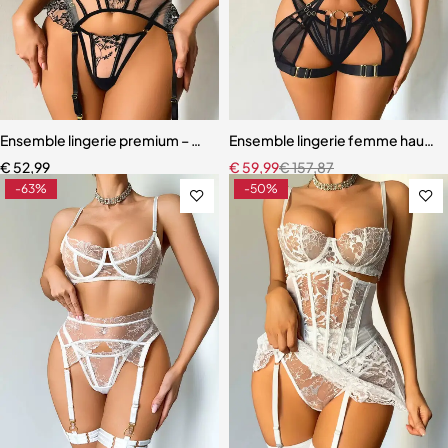
Ensemble lingerie premium – Dentelle fine, maille légère et effet scu
Ensemble lingerie femme haut de
€
52,99
€
59,99
€
157,87
-63%
-50%