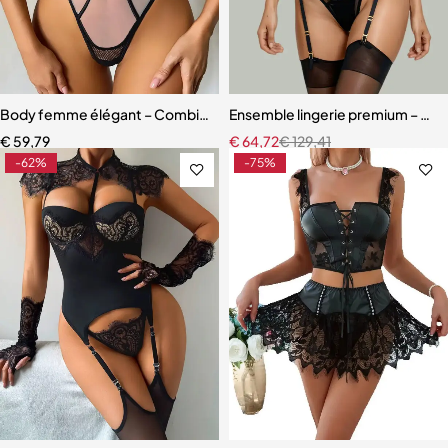
Body femme élégant – Combinaison avec empiècements en maille r
Ensemble lingerie premium – Bas,
€
59,79
€
64,72
€
129,41
-62%
-75%