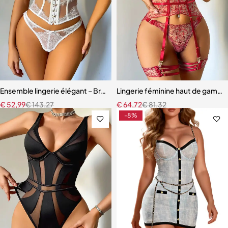
Ensemble lingerie élégant – Bretelles réglables et dentelle raffinée
Lingerie féminine haut de gamme 
€
52,99
€
143,27
€
64,72
€
81,32
-8%