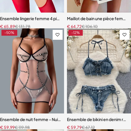
Ensemble lingerie femme 4 pièces – Dentelle rouge avec chaînes dor
Maillot de bain une pièce femme –
€
65,89
€
131,78
€
64,72
€
106,10
-50%
-12%
Ensemble de nuit femme – Nuisette léopard avec coupe fluide et m
Ensemble de bikini en denim rét
€
59,99
€
119,98
€
59,79
€
67,12