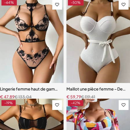
-64%
-50%
Lingerie femme haut de gamme – Soutien-gorge à armatures et cou
Maillot une pièce femme – Design
€
47,89
€
133,04
€
59,79
€
119,41
-19%
-42%