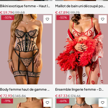
Bikini exotique femme – Haut licou et bas assorti, look audacieux et 
Maillot de bain uni découpé pou
€
59,79
€
119,58
€
47,89
€
119,75
-50%
-50%
Body femme haut de gamme – Lingerie en maille au design raffiné
Ensemble lingerie femme – Dentell
€
72,93
€
145,86
€
87,33
€
174,66
-19%
-64%