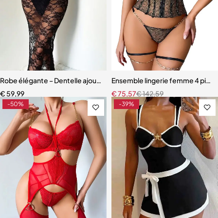
Robe élégante – Dentelle ajourée avec fente haute et effet sculpta
Ensemble lingerie femme 4 pièces
€
59,99
€
75,57
€
142,59
-50%
-39%