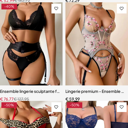
€
52,99
€
182,72
€
72,29
-40%
Ensemble lingerie sculptante femme – Dentelle raffinée avec bretel
Lingerie premium – Ensemble scul
€
76,77
€
127,95
€
59,99
-50%
-50%