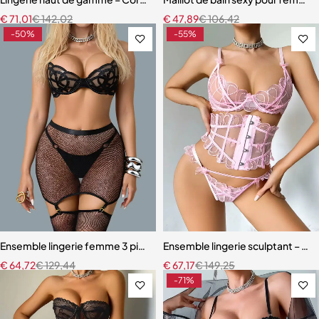
€
71,01
€
142,02
€
47,89
€
106,42
-50%
-55%
Ensemble lingerie femme 3 pièces – Résille noire brodée avec porte-j
Ensemble lingerie sculptant – Taill
€
64,72
€
129,44
€
67,17
€
149,25
-71%