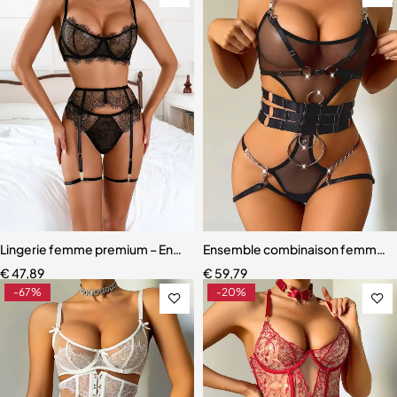
Lingerie femme premium – Ensemble romantique en dentelle fine
Ensemble combinaison femme – Ma
€
47,89
€
59,79
-67%
-20%