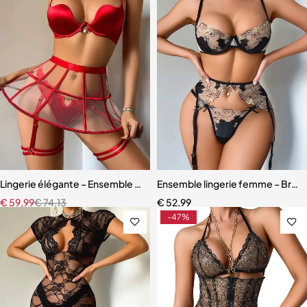
Lingerie élégante – Ensemble avec soutien-gorge à armatures et jup
Ensemble lingerie femme – Broder
€
59,99
€
74,13
€
52,99
-47%