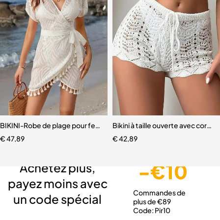
BIKINI-Robe de plage pour femmes
Bikini à taille ouverte avec cord
€
47,89
€
42,89
Livraison gratuite
Service client expert
Paiement sécurisé
-€10
Achetez plus,
payez moins avec
Commandes de
un code spécial
plus de €89
Code: Pir10