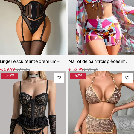
Lingerie sculptante premium – Ensemble cinq pièces en maille ultra-
Maillot de bain trois pièces impri
€
59,99
€
74,35
€
52,99
€
91,33
-50%
-52%