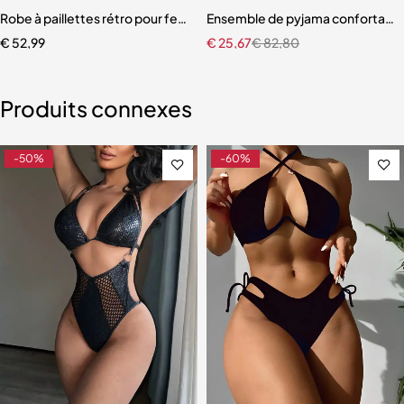
uses à paillettes pour femmes
Robe à paillettes rétro pour femme, robe de soirée élégante
Ensemble de pyjama confortabl
€
52,99
€
25,67
€
82,80
Produits connexes
-50%
-60%