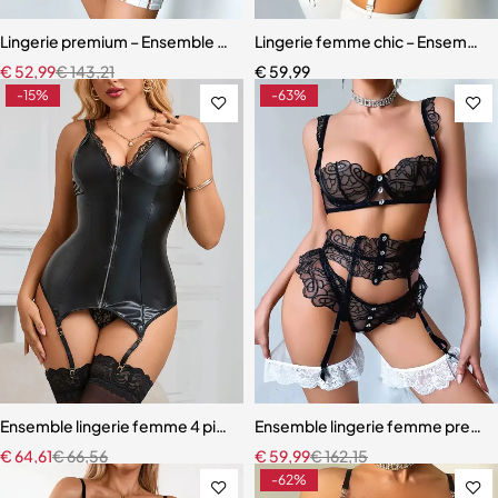
Lingerie premium – Ensemble en broderie florale avec soutien-gorg
Lingerie femme chic – Ensemble c
€
52,99
€
143,21
€
59,99
-15%
-63%
Ensemble lingerie femme 4 pièces – Cuir PU et dentelle respirante a
Ensemble lingerie femme premium –
€
64,61
€
66,56
€
59,99
€
162,15
-62%