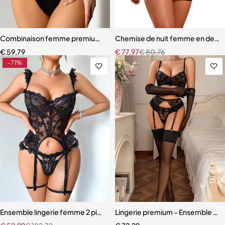
Combinaison femme premium – Design moderne avec effet galbant
Chemise de nuit femme en dentell
€
59,79
€
77,97
€
80,76
-71%
Ensemble lingerie femme 2 pièces – Dentelle à cils et broderie motif
Lingerie premium – Ensemble en d