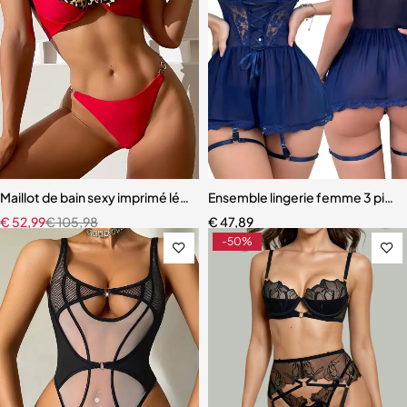
Maillot de bain sexy imprimé léopard pour femmes
Ensemble lingerie femme 3 pièces
€
52,99
€
105,98
€
47,89
-50%