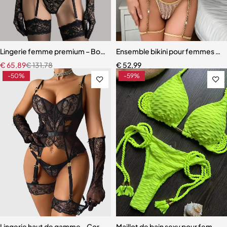
Lingerie femme premium – Body en dentelle florale avec fermeture 
Ensemble bikini pour femmes or br
€
65,89
€
131,78
€
52,99
-50%
-59%
Lingerie haut de gamme – Corset en dentelle avec string, manchette
Maillot de bain sexy pour femme