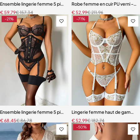
Ensemble lingerie femme 5 pièces – Dentelle ajourée avec bas assor
Robe femme en cuir PU verni – Dente
€
59,79
€
157,34
€
52,99
€
211,96
-21%
-71%
Ensemble lingerie femme 5 pièces – Dentelle brodée avec cache-tai
Lingerie femme haut de gamme – 
€
68,45
€
86,78
€
52,99
€
182,74
-50%