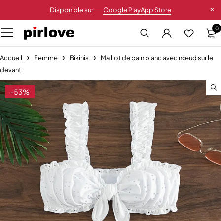
Disponible sur
Google Play
App Store
0
Accueil
Femme
Bikinis
Maillot de bain blanc avec nœud sur le
devant
-53%