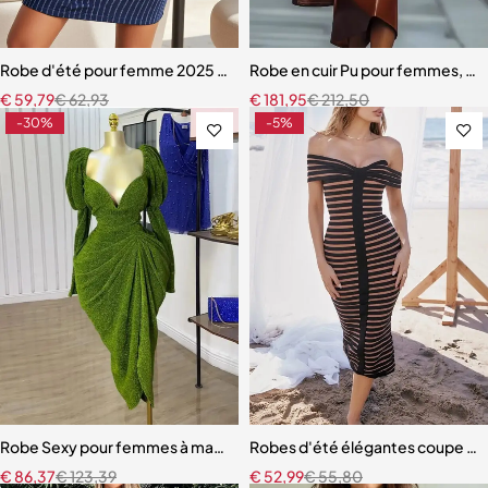
Robe d'été pour femme 2025 confortable et chic rayures
Robe en cuir Pu pour femmes, cou
€
59,79
€
62,93
€
181,95
€
212,50
-30%
-5%
Robe Sexy pour femmes à manches longues sans bretelles froncé Mi
Robes d'été élégantes coupe sl
€
86,37
€
123,39
€
52,99
€
55,80