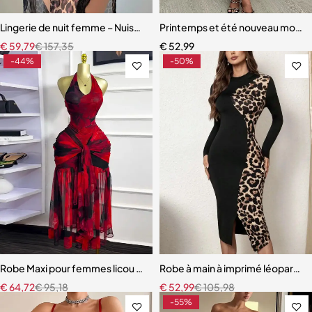
Lingerie de nuit femme – Nuisette léopard avec garniture en dentell
Printemps et été nouveau modèle
€
59,79
€
157,35
€
52,99
-44%
-50%
Robe Maxi pour femmes licou cou dos nu froncé empilé sans manches
Robe à main à imprimé léopard, S
€
64,72
€
95,18
€
52,99
€
105,98
-55%