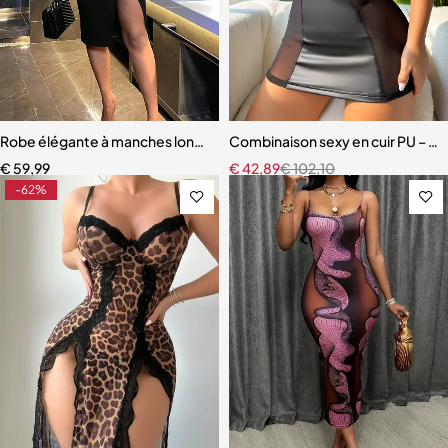
Robe élégante à manches longues pour femmes, taille hanche, sexy
Combinaison sexy en cuir PU – Col 
€
59,99
€
42,89
€
102,10
-62%