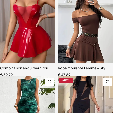
Combinaison en cuir verni rouge pour fille épicée mode européenne e
Robe moulante femme – Style Y2K
€
59,79
€
47,89
-48%