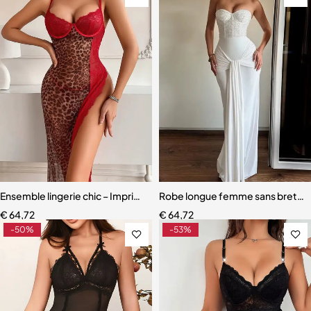
Ensemble lingerie chic – Imprimé léopard et détails en dentelle délic
Robe longue femme sans bretelle
€
64,72
€
64,72
-50%
-53%