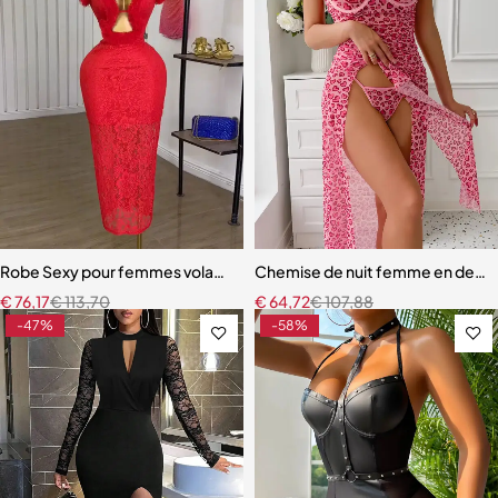
Robe Sexy pour femmes volants épissage col en v profond dentelle 
Chemise de nuit femme en dentel
€
76,17
€
113,70
€
64,72
€
107,88
-47%
-58%