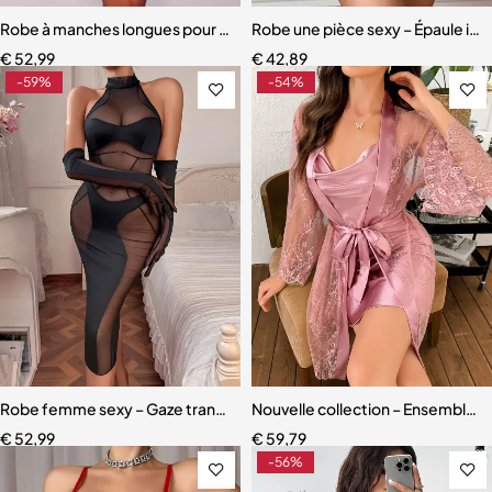
Robe à manches longues pour femme, jupe en patchwork de dentell
Robe une pièce sexy – Épaule inc
€
52,99
€
42,89
-59%
-54%
Robe femme sexy – Gaze transparente irrégulière, design patchwork 
Nouvelle collection – Ensemble nu
€
52,99
€
59,79
-56%