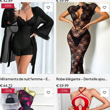
€
42,89
€
59,99
-55%
Vêtements de nuit femme – Ensemble 2 pièces chic et raffiné
Robe élégante – Dentelle ajourée
€
64,72
€
59,99
-30%
-53%