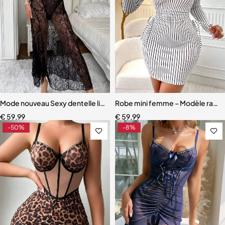
Mode nouveau Sexy dentelle licou longue élégante femmes
Robe mini femme – Modèle rayé 
€
59,99
€
59,99
-50%
-8%