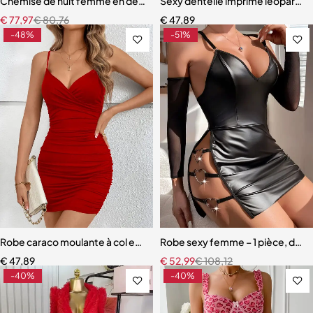
Chemise de nuit femme en dentelle bleue – Babydoll avec armatures 
Sexy dentelle imprimé léopard rob
€
77,97
€
80,76
€
47,89
-48%
-51%
Robe caraco moulante à col en V solide, robe de discothèque sans m
Robe sexy femme – 1 pièce, déco
€
47,89
€
52,99
€
108,12
-40%
-40%