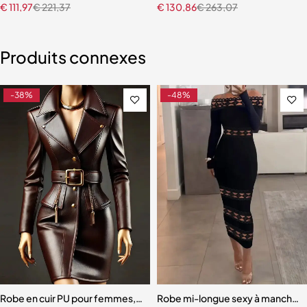
€
111,97
€
221,37
€
130,86
€
263,07
Produits connexes
-38%
-48%
Robe en cuir PU pour femmes, bouton de couleur à revers, manches 
Robe mi-longue sexy à manches l