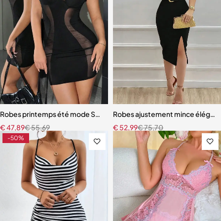
Robes printemps été mode Sexy translucide sans manches
Robes ajustement mince élégant 
€
47,89
€
55,69
€
52,99
€
75,70
-50%