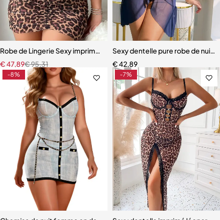
Robe de Lingerie Sexy imprimé léopard Design arête de poisson
Sexy dentelle pure robe de nuit 
€
47,89
€
95,31
€
42,89
-8%
-7%