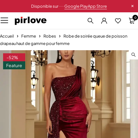
Disponible sur
Google Play
App Store
0
Accueil
Femme
Robes
Robe de soirée queue de poisson
drapeau haut de gamme pour femme
-52%
Feature