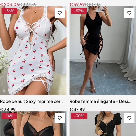
€
203,06
€
327,39
€
59,99
€
107,13
-56%
-53%
Robe de nuit Sexy imprimé cerise pour femmes garniture en dentell
Robe femme élégante – Design h
€
34,99
€
47,89
-14%
-30%