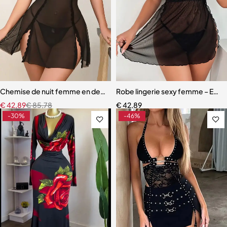
Chemise de nuit femme en dentelle transparente – Col licou, épissur
Robe lingerie sexy femme – Ense
€
42,89
€
85,78
€
42,89
-30%
-46%