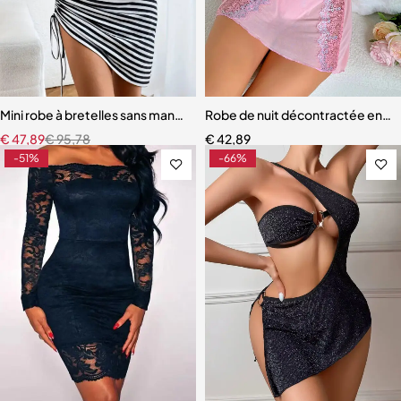
Mini robe à bretelles sans manches Style plage
Robe de nuit décontractée en den
€
47,89
€
95,78
€
42,89
-51%
-66%