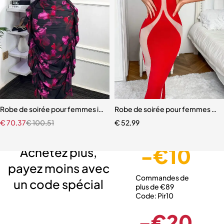
Robe de soirée pour femmes imprimé fleuri une épaule sans manche
Robe de soirée pour femmes Sexy
€
70,37
€
100,51
€
52,99
Livraison gratuite
Service client expert
Paiement sécurisé
-€10
Achetez plus,
payez moins avec
Commandes de
un code spécial
plus de €89
Code: Pir10
-€20