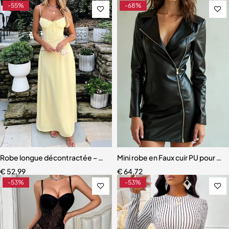
-55%
-68%
Robe longue décontractée – Style estival élégant pour femme
Mini robe en Faux cuir PU pour fe
€
52,99
€
64,72
-53%
-53%