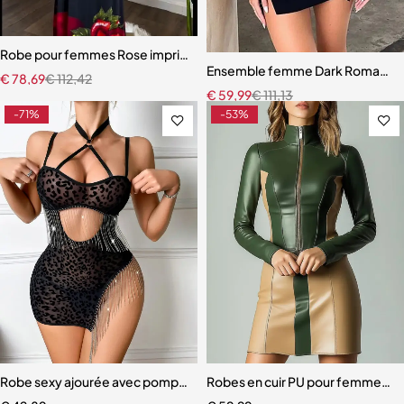
Robe pour femmes Rose imprimée à manches longues Pile cou moula
Ensemble femme Dark Romance – R
€
78,69
€
112,42
€
59,99
€
111,13
-71%
-53%
Robe sexy ajourée avec pompon chaîne suspendue
Robes en cuir PU pour femmes, co