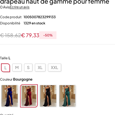
drapeau haut de gamme pour femme
0 Avis
Écrire un avis
Code produit
1005007823299133
Disponibilité
1329 en stock
€
158,62
€
79,33
-
50
%
L
Taille
M
S
XL
XXL
L
Bourgogne
Couleur