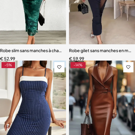
Robe slim sans manches à changement de couleur progressive, haut
Robe gilet sans manches en mai
€
52,99
€
59,99
-5%
-14%