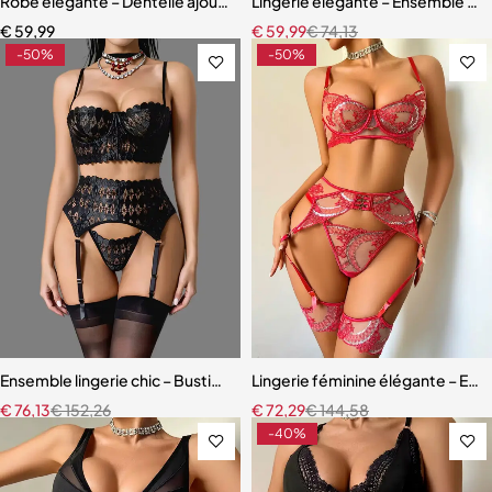
Robe élégante – Dentelle ajourée avec fente haute et effet sculpta
Lingerie élégante – Ensemble ave
€
59,99
€
59,99
€
74,13
-50%
-50%
Ensemble lingerie chic – Bustier sculptant avec porte-jarretelles et 
Lingerie féminine élégante – Ensem
€
76,13
€
152,26
€
72,29
€
144,58
-40%