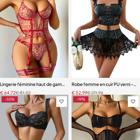
Lingerie féminine haut de gamme – Soutien-gorge et culotte en mail
Robe femme en cuir PU verni – Dente
€
64,72
€
81,32
€
52,99
€
211,96
-55%
-19%