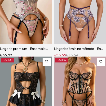
Lingerie premium – Ensemble sculptant en dentelle brodée florale
Lingerie féminine raffinée – Ens
€
59,99
€
59,99
€
119,94
-50%
-50%