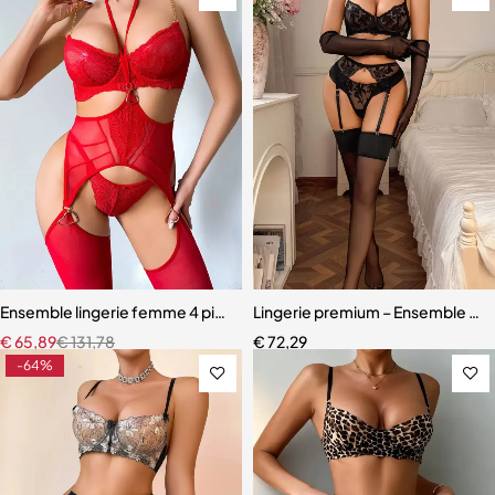
Ensemble lingerie femme 4 pièces – Dentelle rouge avec chaînes dor
Lingerie premium – Ensemble en d
€
65,89
€
131,78
€
72,29
-64%