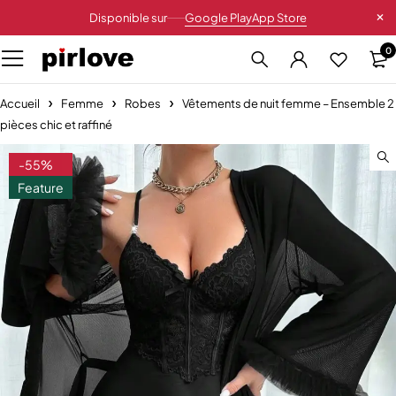
Disponible sur
Google Play
App Store
0
Accueil
Femme
Robes
Vêtements de nuit femme – Ensemble 2
pièces chic et raffiné
-55%
Feature