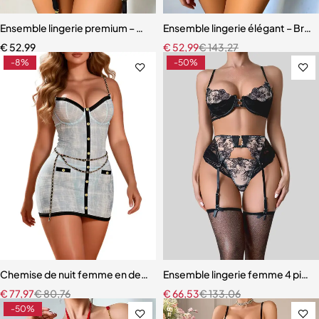
Ensemble lingerie premium – Dentelle fine, maille légère et effet scu
Ensemble lingerie élégant – Bretel
€
52,99
€
52,99
€
143,27
-8%
-50%
Chemise de nuit femme en dentelle bleue – Babydoll avec armatures 
Ensemble lingerie femme 4 pièces
€
77,97
€
80,76
€
66,53
€
133,06
-50%