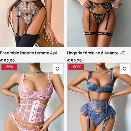
Ensemble lingerie femme 4 pièces – Maille brodée sculptante avec 
Lingerie féminine élégante – Ens
€
52,99
€
59,79
-55%
-50%