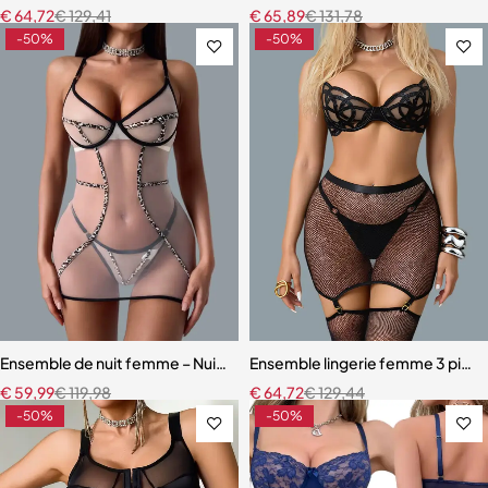
€
64,72
€
129,41
€
65,89
€
131,78
-50%
-50%
Ensemble de nuit femme – Nuisette léopard avec coupe fluide et m
Ensemble lingerie femme 3 pièces 
€
59,99
€
119,98
€
64,72
€
129,44
-50%
-50%