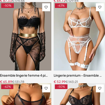
€
87,33
€
174,66
€
64,72
€
129,44
-50%
-63%
Ensemble lingerie femme 4 pièces – Dentelle noire avec soutien-gor
Lingerie premium – Ensemble en b
€
65,89
€
131,78
€
52,99
€
143,21
-62%
-50%