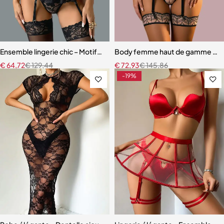
Ensemble lingerie chic – Motifs cœur, découpes raffinées et finition
Body femme haut de gamme – Linge
€
64,72
€
129,44
€
72,93
€
145,86
-19%