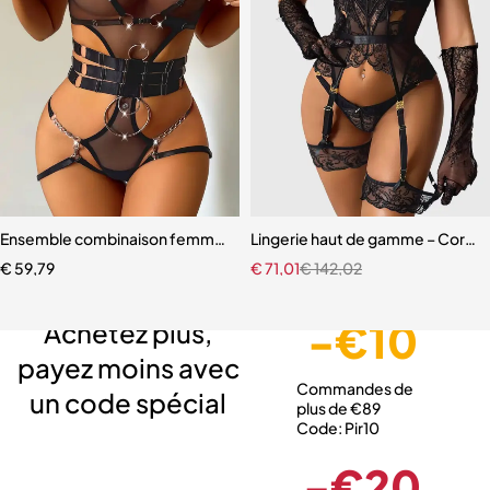
Ensemble combinaison femme – Maille ajourée avec ceinture sculpt
Lingerie haut de gamme – Corset 
€
59,79
€
71,01
€
142,02
Livraison gratuite
Service client expert
Paiement sécurisé
-€10
Achetez plus,
payez moins avec
Commandes de
un code spécial
plus de €89
Code: Pir10
-€20