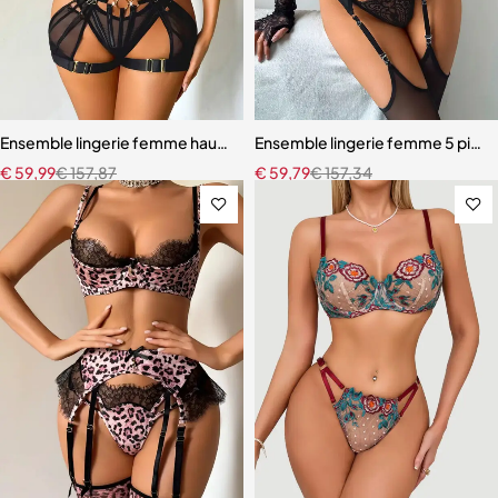
Ensemble lingerie femme haut de gamme – Design exclusif avec san
Ensemble lingerie femme 5 pièces
€
59,99
€
157,87
€
59,79
€
157,34