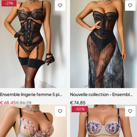
-21%
Ensemble lingerie femme 5 pièces – Dentelle brodée avec cache-tai
Nouvelle collection – Ensemble l
€
68,45
€
86,78
€
74,85
-50%