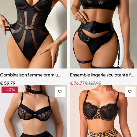
Combinaison femme premium – Design moderne avec effet galbant
Ensemble lingerie sculptante fem
€
59,79
€
76,77
€
127,95
-50%