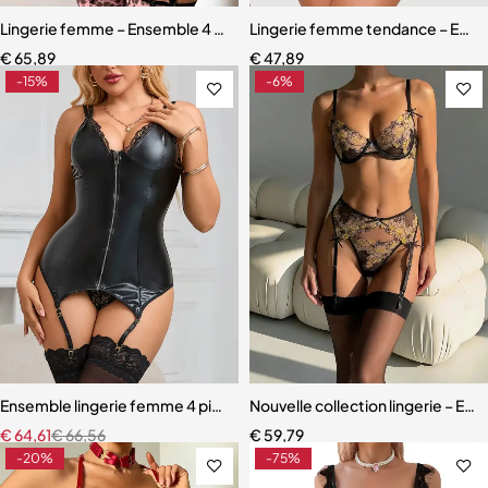
Lingerie femme – Ensemble 4 pièces avec bas assortis et dentelle ra
Lingerie femme tendance – Ensem
€
65,89
€
47,89
-15%
-6%
Ensemble lingerie femme 4 pièces – Cuir PU et dentelle respirante a
Nouvelle collection lingerie – En
€
64,61
€
66,56
€
59,79
-20%
-75%