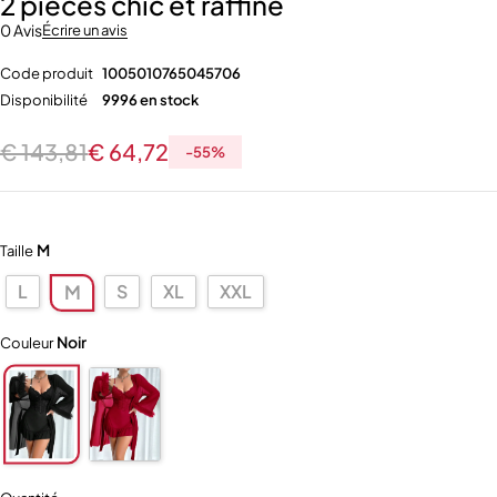
2 pièces chic et raffiné
0 Avis
Écrire un avis
Code produit
1005010765045706
Disponibilité
9996 en stock
€
143,81
€
64,72
-
55
%
M
Taille
L
S
XL
XXL
M
Noir
Couleur