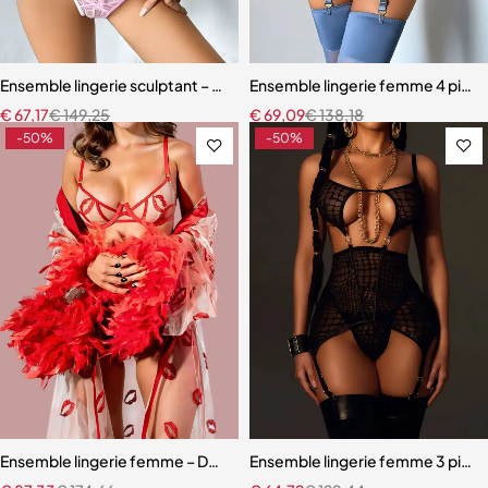
Ensemble lingerie sculptant – Taille ajustée et broderie florale
Ensemble lingerie femme 4 pièces –
€
67,17
€
149,25
€
69,09
€
138,18
-50%
-50%
Ensemble lingerie femme – Dentelle rouge avec robe en maille et fini
Ensemble lingerie femme 3 pièces