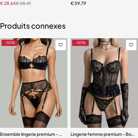
€
28,64
€
58,41
€
59,79
Produits connexes
-50%
-50%
Ensemble lingerie premium – Bas, soutien-gorge et accessoires asso
Lingerie femme premium – Body en