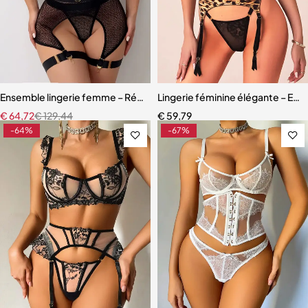
Ensemble lingerie femme – Résille élégante avec porte-jarretelles et
Lingerie féminine élégante – Ense
€
64,72
€
129,44
€
59,79
-64%
-67%