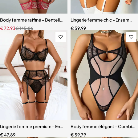
Body femme raffiné – Dentelle, découpes modernes et détails scinti
Lingerie femme chic – Ensemble c
€
72,93
€
145,86
€
59,99
Lingerie femme premium – Ensemble romantique en dentelle fine
Body femme élégant – Combinais
€
47,89
€
59,79