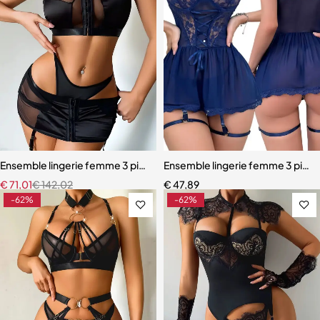
Ensemble lingerie femme 3 pièces – Satin noir avec corset à lacets et
Ensemble lingerie femme 3 pièces
€
71,01
€
142,02
€
47,89
-62%
-62%