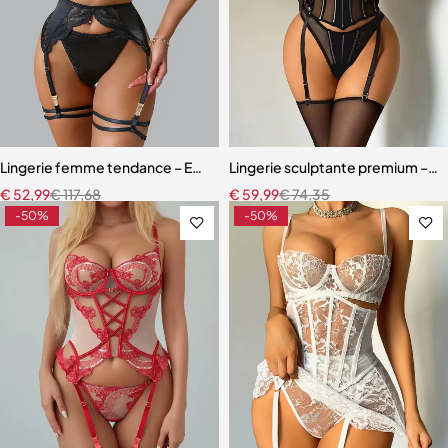
Lingerie femme tendance – Ensemble coordonné en dentelle et mail
Lingerie sculptante premium – Ens
€
52,99
€
117,68
€
59,99
€
74,35
-50%
-50%