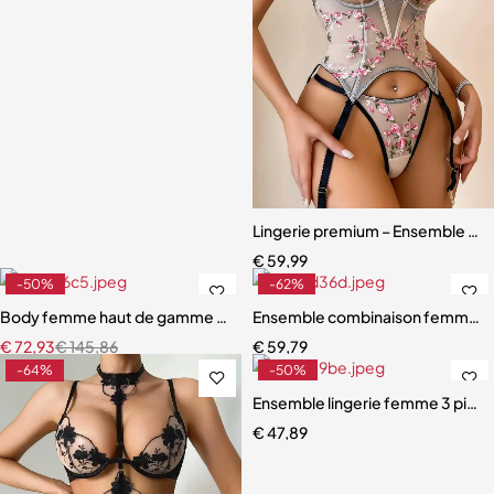
Lingerie premium – Ensemble scul
€
59,99
-50%
-62%
Body femme haut de gamme – Lingerie en maille au design raffiné
Ensemble combinaison femme – Ma
€
72,93
€
145,86
€
59,79
-64%
-50%
Ensemble lingerie femme 3 pièces
€
47,89