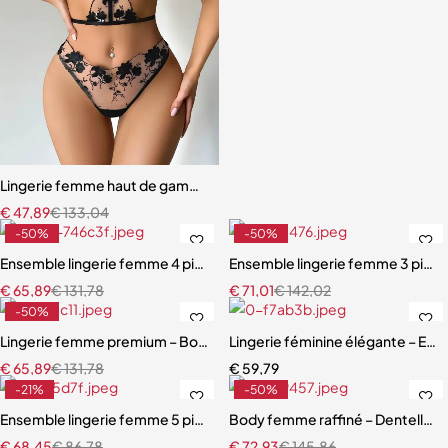
Lingerie femme haut de gamme – Soutien-gorge à armatures et cou
€
47,89
€
133,04
-50%
-50%
Ensemble lingerie femme 4 pièces – Dentelle noire avec soutien-gor
Ensemble lingerie femme 3 pièces 
€
65,89
€
131,78
€
71,01
€
142,02
-50%
Lingerie femme premium – Body en dentelle florale avec fermeture 
Lingerie féminine élégante – Ens
€
65,89
€
131,78
€
59,79
-21%
-50%
Ensemble lingerie femme 5 pièces – Dentelle brodée avec cache-tai
Body femme raffiné – Dentelle, d
€
68,45
€
86,78
€
72,93
€
145,86