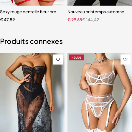
sexy de jeu de rôle pour femme
s vêtements de nuit
Sexy rouge dentelle fleur brodé soutien-gorge maille pour femmes
Nouveau printemps automne femme
€
47,89
€
99,65
€
144,42
Produits connexes
-63%