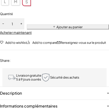
L
M
S
Quantité
Ajouter au panier
Acheter maintenant
Add to wishlist
Add to compare
Renseignez-vous sur le produit
Share
:
Livraison gratuite
Sécurité des achats
5 à 9 jours ouvrés
Description
Informations complémentaires