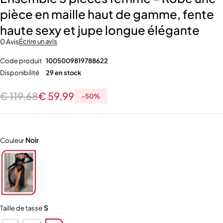
pièce en maille haut de gamme, fente
haute sexy et jupe longue élégante
0 Avis
Écrire un avis
Code produit
1005009819788622
Disponibilité
29 en stock
€
119,68
€
59,99
-
50
%
Noir
Couleur
S
Taille de tasse