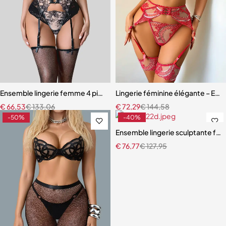
Ensemble lingerie femme 4 pièces – Broderie florale contrastée av
Lingerie féminine élégante – Ensem
€
66,53
€
133,06
€
72,29
€
144,58
-50%
-40%
Ensemble lingerie sculptante fem
€
76,77
€
127,95