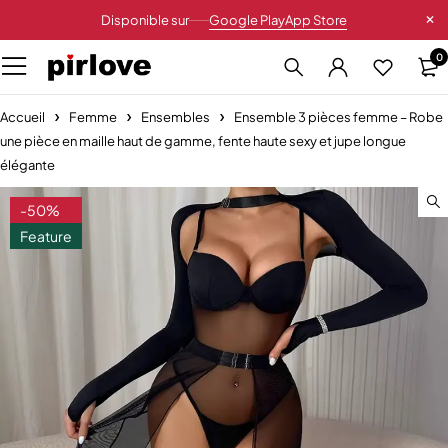
Disponible sur
Google Play
App Store
0
Accueil
Femme
Ensembles
Ensemble 3 pièces femme – Robe
une pièce en maille haut de gamme, fente haute sexy et jupe longue
élégante
-50%
Feature