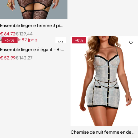
Ensemble lingerie femme 3 pièces – Résille noire brodée avec porte-j
€
64,72
€
129,44
-67%
-8%
Ensemble lingerie élégant – Bretelles réglables et dentelle raffinée
€
52,99
€
143,27
Chemise de nuit femme en dentell