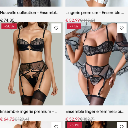
Nouvelle collection – Ensemble lingerie 3 pièces élégant et moderne
Lingerie premium – Ensemble en b
€
74,85
€
52,99
€
143,21
-50%
-71%
Ensemble lingerie premium – Bas, soutien-gorge et accessoires asso
Ensemble lingerie femme 5 pièces 
€
64,72
€
129,41
€
52,99
€
182,71
-50%