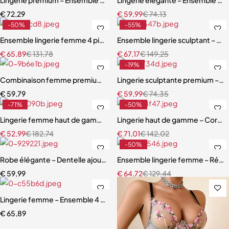
€
72,29
€
59,99
€
74,13
-50%
-55%
Ensemble lingerie femme 4 pièces – Dentelle rouge avec chaînes dor
Ensemble lingerie sculptant – Taill
€
65,89
€
131,78
€
67,17
€
149,25
-19%
Combinaison femme premium – Design moderne avec effet galbant
Lingerie sculptante premium – Ens
€
59,79
€
59,99
€
74,35
-71%
-50%
Lingerie femme haut de gamme – Dentelle raffinée avec effet push
Lingerie haut de gamme – Corset 
€
52,99
€
182,74
€
71,01
€
142,02
-50%
Robe élégante – Dentelle ajourée avec fente haute et effet sculpta
Ensemble lingerie femme – Résille
€
59,99
€
64,72
€
129,44
Lingerie femme – Ensemble 4 pièces avec bas assortis et dentelle ra
€
65,89