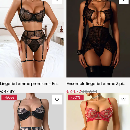
Lingerie femme premium – Ensemble romantique en dentelle fine
Ensemble lingerie femme 3 pièces
€
47,89
€
64,72
€
129,44
-50%
-50%