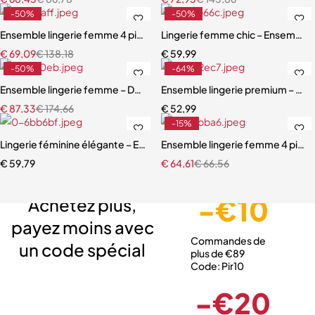
-50%
-50%
Ensemble lingerie femme 4 pièces – Satin bleu ardoise et dentelle à ci
Lingerie femme chic – Ensemble c
€
69,09
€
138,18
€
59,99
-50%
-64%
Ensemble lingerie femme – Dentelle rouge avec robe en maille et fini
Ensemble lingerie premium – Dente
€
87,33
€
174,66
€
52,99
-15%
Lingerie féminine élégante – Ensemble léopard avec détails en maille
Ensemble lingerie femme 4 pièces 
€
59,79
€
64,61
€
66,56
Livraison gratuite
Service client expert
Paiement sécurisé
-€10
Achetez plus,
payez moins avec
Commandes de
un code spécial
plus de €89
Code: Pir10
-€20