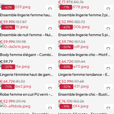
€
77,97
€
80,76
-62%
-71%
Ensemble lingerie femme haut de gamme – Design exclusif avec san
Ensemble lingerie femme 2 pièces 
€
59,99
€
157,87
€
52,99
€
182,72
-50%
-62%
Ensemble de nuit femme – Nuisette léopard avec coupe fluide et m
Ensemble lingerie femme 5 pièces
€
59,99
€
119,98
€
59,79
€
157,34
-50%
Body femme élégant – Combinaison avec empiècements en maille r
Ensemble lingerie chic – Motifs c
€
59,79
€
64,72
€
129,44
-20%
-55%
Lingerie féminine haut de gamme – Soutien-gorge et culotte en mail
Lingerie femme tendance – Ensem
€
64,72
€
81,32
€
52,99
€
117,68
-75%
-50%
Robe femme en cuir PU verni – Dentelle à cils et détails à œillets
Ensemble lingerie chic – Bustier s
€
52,99
€
211,96
€
76,13
€
152,26
-19%
Lingerie premium – Ensemble en dentelle brodée avec porte-jarretell
Lingerie élégante – Ensemble ave