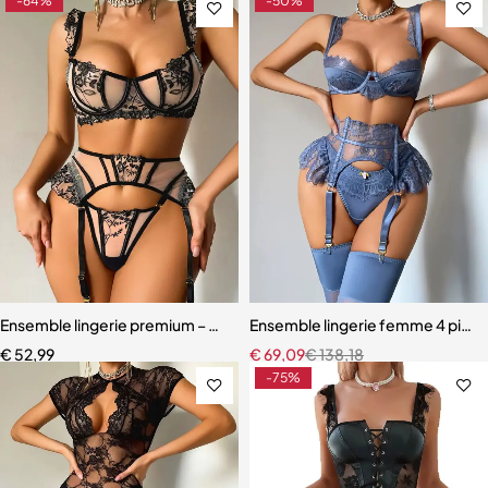
-64%
-50%
Ensemble lingerie premium – Dentelle fine, maille légère et effet scu
Ensemble lingerie femme 4 pièces –
€
52,99
€
69,09
€
138,18
-75%