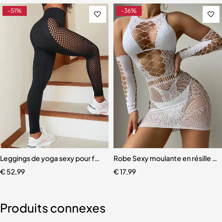
-51%
-36%
ur femme
Leggings de yoga sexy pour femmes
Robe Sexy moulante en résille p
€
52,99
€
17,99
Produits connexes