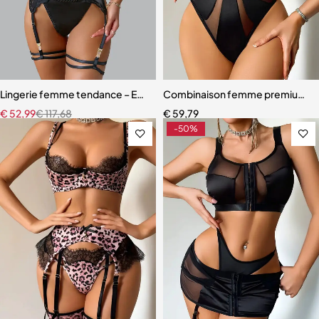
Lingerie femme tendance – Ensemble coordonné en dentelle et mail
Combinaison femme premium – D
€
52,99
€
117,68
€
59,79
-50%