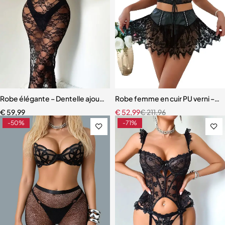
Robe élégante – Dentelle ajourée avec fente haute et effet sculpta
Robe femme en cuir PU verni – Dente
€
59,99
€
52,99
€
211,96
-50%
-71%