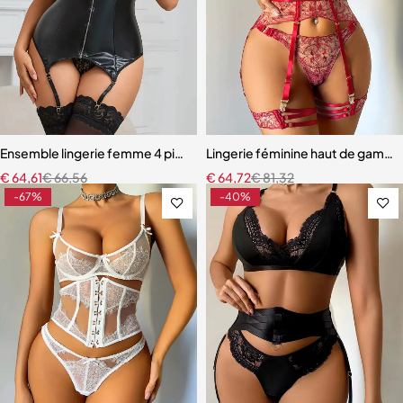
Ensemble lingerie femme 4 pièces – Cuir PU et dentelle respirante a
Lingerie féminine haut de gamme 
€
64,61
€
66,56
€
64,72
€
81,32
-67%
-40%