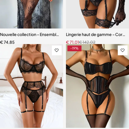
Nouvelle collection – Ensemble lingerie 3 pièces élégant et moderne
Lingerie haut de gamme – Corset 
€
74,85
€
71,01
€
142,02
-19%