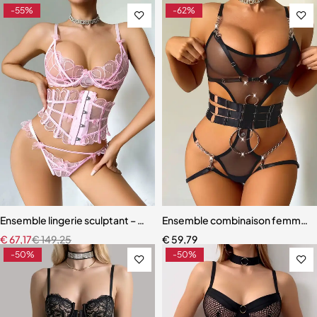
-55%
-62%
Ensemble lingerie sculptant – Taille ajustée et broderie florale
Ensemble combinaison femme – Ma
€
67,17
€
149,25
€
59,79
-50%
-50%