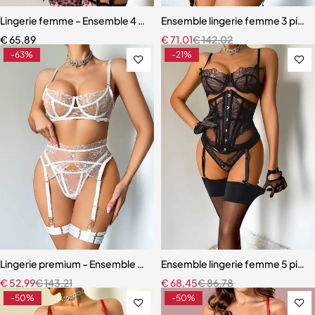
Lingerie femme – Ensemble 4 pièces avec bas assortis et dentelle ra
Ensemble lingerie femme 3 pièces 
€
65,89
€
71,01
€
142,02
-63%
-21%
Lingerie premium – Ensemble en broderie florale avec soutien-gorg
Ensemble lingerie femme 5 pièces
€
52,99
€
143,21
€
68,45
€
86,78
-50%
-50%