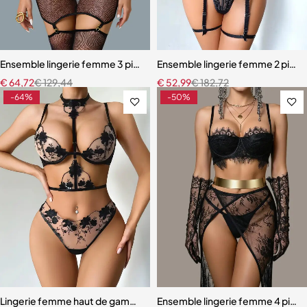
Ensemble lingerie femme 3 pièces – Résille noire brodée avec porte-j
Ensemble lingerie femme 2 pièces 
€
64,72
€
129,44
€
52,99
€
182,72
-64%
-50%
Lingerie femme haut de gamme – Soutien-gorge à armatures et cou
Ensemble lingerie femme 4 pièces