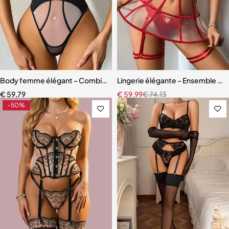
Body femme élégant – Combinaison avec empiècements en maille r
Lingerie élégante – Ensemble ave
€
59,79
€
59,99
€
74,13
-50%