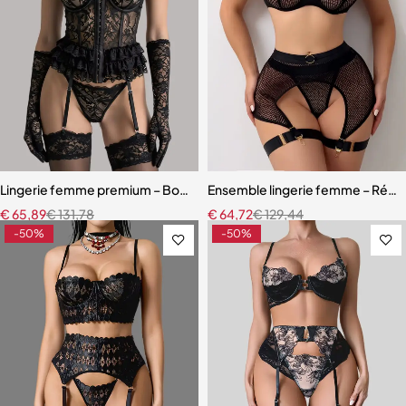
Lingerie femme premium – Body en dentelle florale avec fermeture 
Ensemble lingerie femme – Résille
€
65,89
€
131,78
€
64,72
€
129,44
-50%
-50%