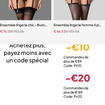
Ensemble lingerie chic – Bustier sculptant avec porte-jarretelles et 
Ensemble lingerie femme 4 pièces
€
76,13
€
152,26
€
66,53
€
133,06
Livraison gratuite
Service client expert
Paiement sécurisé
-€10
Achetez plus,
payez moins avec
Commandes de
un code spécial
plus de €89
Code: Pir10
-€20
Commandes de
plus de €169
Code: Pir20