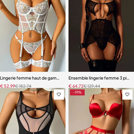
Lingerie femme haut de gamme – Dentelle raffinée avec effet push
Ensemble lingerie femme 3 pièces
€
52,99
€
182,74
€
64,72
€
129,44
-19%