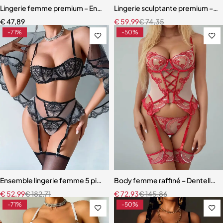
Lingerie femme premium – Ensemble romantique en dentelle fine
Lingerie sculptante premium – Ens
€
47,89
€
59,99
€
74,35
-71%
-50%
Ensemble lingerie femme 5 pièces – Dentelle brodée florale avec fou
Body femme raffiné – Dentelle, d
€
52,99
€
182,71
€
72,93
€
145,86
-71%
-50%