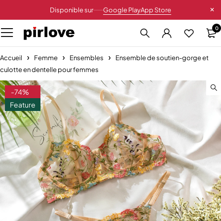
Disponible sur
Google Play
App Store
0
Accueil
Femme
Ensembles
Ensemble de soutien-gorge et
culotte en dentelle pour femmes
-74%
Feature