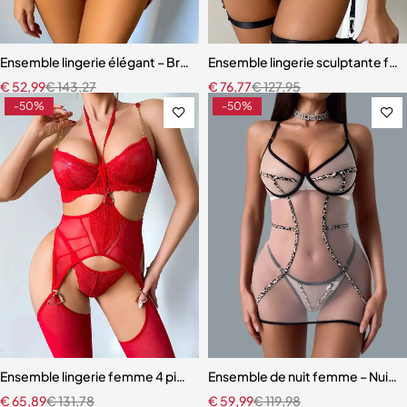
Ensemble lingerie élégant – Bretelles réglables et dentelle raffinée
Ensemble lingerie sculptante fem
€
52,99
€
143,27
€
76,77
€
127,95
-50%
-50%
Ensemble lingerie femme 4 pièces – Dentelle rouge avec chaînes dor
Ensemble de nuit femme – Nuiset
€
65,89
€
131,78
€
59,99
€
119,98