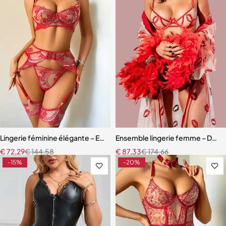
Lingerie féminine élégante – Ensemble avec porte-jarretelles et détai
Ensemble lingerie femme – Dentell
€
72,29
€
144,58
€
87,33
€
174,66
-15%
-20%