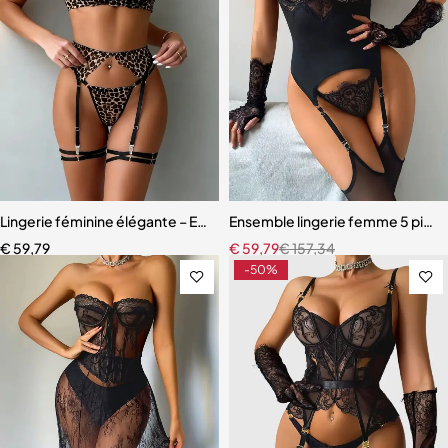
Lingerie féminine élégante – Ensemble en dentelle léopard avec eff
Ensemble lingerie femme 5 pièces
€
59,79
€
59,79
€
157,34
-50%