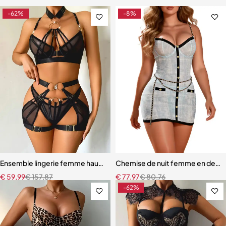
-62%
-8%
Ensemble lingerie femme haut de gamme – Design exclusif avec san
Chemise de nuit femme en dentell
€
59,99
€
157,87
€
77,97
€
80,76
-62%