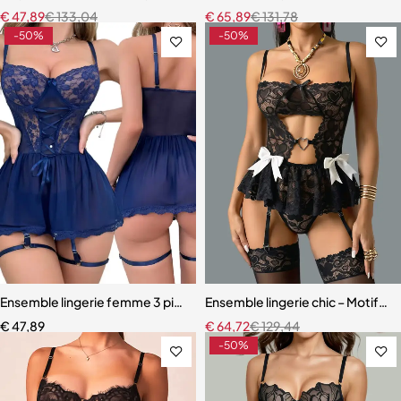
€
47,89
€
133,04
€
65,89
€
131,78
-50%
-50%
Ensemble lingerie femme 3 pièces – Soutien-gorge, culotte et porte
Ensemble lingerie chic – Motifs c
€
47,89
€
64,72
€
129,44
-50%