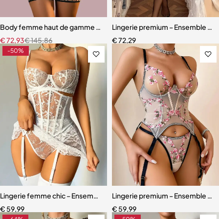
Body femme haut de gamme – Lingerie en maille au design raffiné
Lingerie premium – Ensemble en d
€
72,93
€
145,86
€
72,29
-50%
Lingerie femme chic – Ensemble cinq pièces avec soutien-gorge à m
Lingerie premium – Ensemble scul
€
59,99
€
59,99