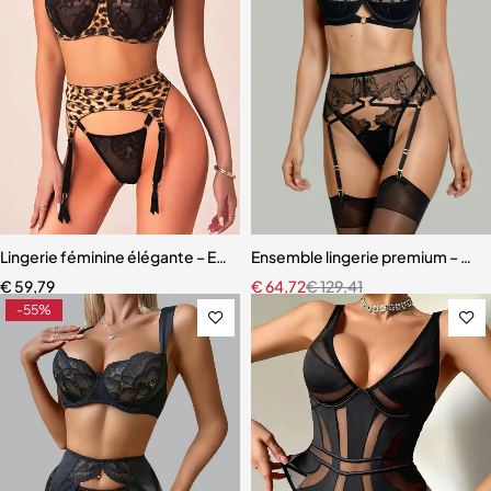
Lingerie féminine élégante – Ensemble léopard avec détails en maille
Ensemble lingerie premium – Bas,
€
59,79
€
64,72
€
129,41
-55%