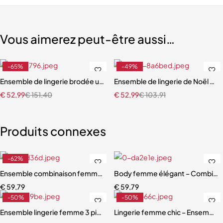
Vous aimerez peut-être aussi…
-65%
-49%
à la mode
r Femme
Ensemble de lingerie brodée ultra fine pour femmes
Ensemble de lingerie de Noël am
€
52,99
€
151,40
€
52,99
€
103,91
Produits connexes
-62%
Ensemble combinaison femme – Maille ajourée avec ceinture sculpt
Body femme élégant – Combinais
€
59,79
€
59,79
-50%
-50%
Ensemble lingerie femme 3 pièces – Soutien-gorge, culotte et porte
Lingerie femme chic – Ensemble c