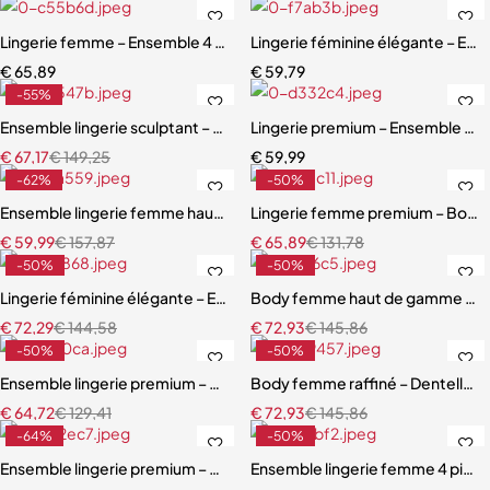
Lingerie femme – Ensemble 4 pièces avec bas assortis et dentelle ra
Lingerie féminine élégante – Ens
€
65,89
€
59,79
-55%
Ensemble lingerie sculptant – Taille ajustée et broderie florale
Lingerie premium – Ensemble scul
€
67,17
€
149,25
€
59,99
-62%
-50%
Ensemble lingerie femme haut de gamme – Design exclusif avec san
Lingerie femme premium – Body en
€
59,99
€
157,87
€
65,89
€
131,78
-50%
-50%
Lingerie féminine élégante – Ensemble avec porte-jarretelles et détai
Body femme haut de gamme – Linge
€
72,29
€
144,58
€
72,93
€
145,86
-50%
-50%
Ensemble lingerie premium – Bas, soutien-gorge et accessoires asso
Body femme raffiné – Dentelle, d
€
64,72
€
129,41
€
72,93
€
145,86
-64%
-50%
Ensemble lingerie premium – Dentelle fine, maille légère et effet scu
Ensemble lingerie femme 4 pièces