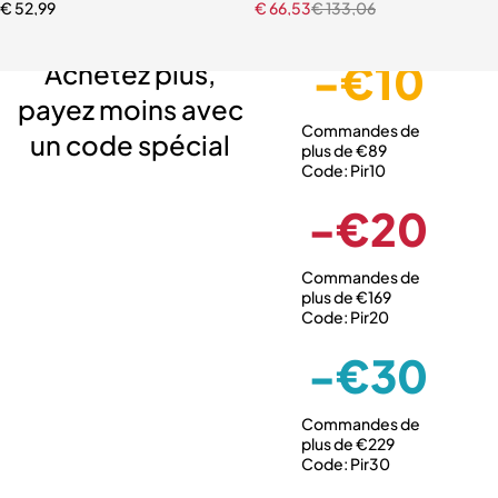
€
52,99
€
66,53
€
133,06
Livraison gratuite
Service client expert
Paiement sécurisé
-€10
Achetez plus,
payez moins avec
Commandes de
un code spécial
plus de €89
Code: Pir10
-€20
Commandes de
plus de €169
Code: Pir20
-€30
Commandes de
plus de €229
Code: Pir30