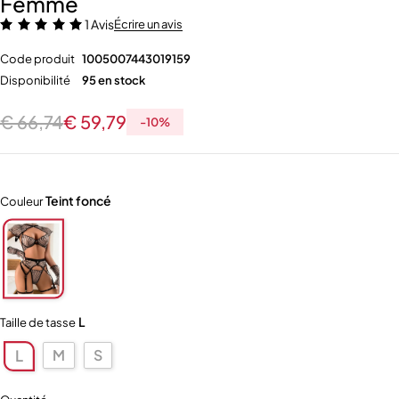
Femme
1 Avis
Écrire un avis
Code produit
1005007443019159
Disponibilité
95 en stock
€
66,74
€
59,79
-
10
%
Teint foncé
Couleur
L
Taille de tasse
M
S
L