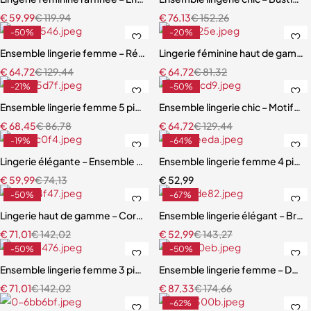
€
59,99
€
119,94
€
76,13
€
152,26
-50%
-20%
Ensemble lingerie femme – Résille élégante avec porte-jarretelles et
Lingerie féminine haut de gamme 
€
64,72
€
129,44
€
64,72
€
81,32
-21%
-50%
Ensemble lingerie femme 5 pièces – Dentelle brodée avec cache-tai
Ensemble lingerie chic – Motifs c
€
68,45
€
86,78
€
64,72
€
129,44
-19%
-64%
Lingerie élégante – Ensemble avec soutien-gorge à armatures et jup
Ensemble lingerie femme 4 pièce
€
59,99
€
74,13
€
52,99
-50%
-67%
Lingerie haut de gamme – Corset en dentelle avec string, manchette
Ensemble lingerie élégant – Bretel
€
71,01
€
142,02
€
52,99
€
143,27
-50%
-50%
Ensemble lingerie femme 3 pièces – Satin noir avec corset à lacets et
Ensemble lingerie femme – Dentell
€
71,01
€
142,02
€
87,33
€
174,66
-62%