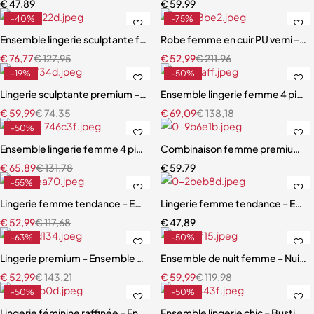
€
47,89
€
59,99
-40%
-75%
Ensemble lingerie sculptante femme – Dentelle raffinée avec bretel
Robe femme en cuir PU verni – Dente
€
76,77
€
127,95
€
52,99
€
211,96
-19%
-50%
Lingerie sculptante premium – Ensemble cinq pièces en maille ultra-
Ensemble lingerie femme 4 pièces –
€
59,99
€
74,35
€
69,09
€
138,18
-50%
Ensemble lingerie femme 4 pièces – Dentelle noire avec soutien-gor
Combinaison femme premium – D
€
65,89
€
131,78
€
59,79
-55%
Lingerie femme tendance – Ensemble coordonné en dentelle et mail
Lingerie femme tendance – Ensem
€
52,99
€
117,68
€
47,89
-63%
-50%
Lingerie premium – Ensemble en broderie florale avec soutien-gorg
Ensemble de nuit femme – Nuiset
€
52,99
€
143,21
€
59,99
€
119,98
-50%
-50%
Lingerie féminine raffinée – Ensemble soutien-gorge en dentelle b
Ensemble lingerie chic – Bustier s