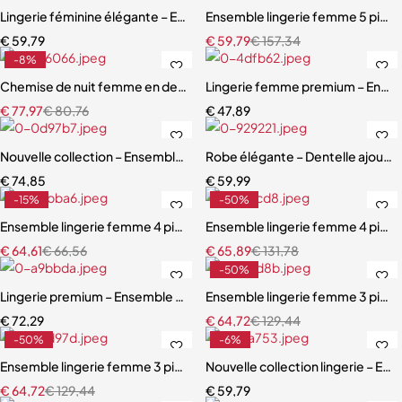
Lingerie féminine élégante – Ensemble léopard avec détails en maille
Ensemble lingerie femme 5 pièces
€
59,79
€
59,79
€
157,34
-8%
Chemise de nuit femme en dentelle bleue – Babydoll avec armatures 
Lingerie femme premium – Ensemb
€
77,97
€
80,76
€
47,89
Nouvelle collection – Ensemble lingerie 3 pièces élégant et moderne
Robe élégante – Dentelle ajourée
€
74,85
€
59,99
-15%
-50%
Ensemble lingerie femme 4 pièces – Cuir PU et dentelle respirante a
Ensemble lingerie femme 4 pièces
€
64,61
€
66,56
€
65,89
€
131,78
-50%
Lingerie premium – Ensemble en dentelle brodée avec porte-jarretell
Ensemble lingerie femme 3 pièces
€
72,29
€
64,72
€
129,44
-50%
-6%
Ensemble lingerie femme 3 pièces – Résille noire brodée avec porte-j
Nouvelle collection lingerie – En
€
64,72
€
129,44
€
59,79