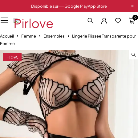
Disponible sur
Google Play
App Store
0
Accueil
Femme
Ensembles
Lingerie Plissée Transparente pour
Femme
-10%