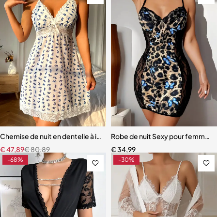
Chemise de nuit en dentelle à imprimé floral bleu pour femme
Robe de nuit Sexy pour femmes, i
€
47,89
€
80,89
€
34,99
-68%
-30%