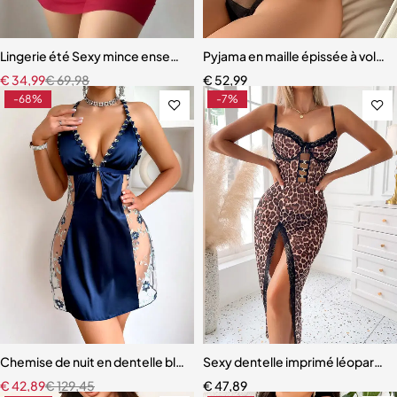
Lingerie été Sexy mince ensembles vêtements de nuit
Pyjama en maille épissée à volant
€
34,99
€
69,98
€
52,99
-68%
-7%
Chemise de nuit en dentelle bleu glace pour femmes
Sexy dentelle imprimé léopard rob
€
42,89
€
129,45
€
47,89