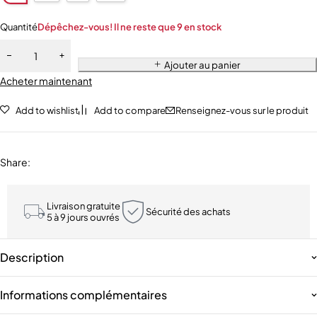
Quantité
Dépêchez-vous! Il ne reste que 9 en stock
Ajouter au panier
Acheter maintenant
Add to wishlist
Add to compare
Renseignez-vous sur le produit
Share
:
Livraison gratuite
Sécurité des achats
5 à 9 jours ouvrés
Description
Informations complémentaires