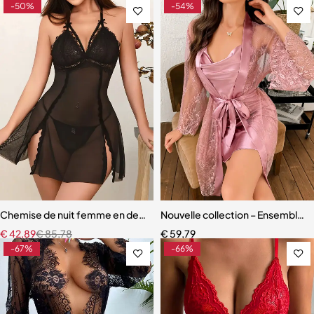
-50%
-54%
Chemise de nuit femme en dentelle transparente – Col licou, épissur
Nouvelle collection – Ensemble nu
€
42,89
€
85,78
€
59,79
-67%
-66%