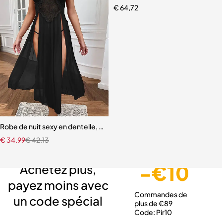
€
64,72
Robe de nuit sexy en dentelle, grande taille
€
34,99
€
42,13
Livraison gratuite
Service client expert
Paiement sécurisé
-€10
Achetez plus,
payez moins avec
Commandes de
un code spécial
plus de €89
Code: Pir10