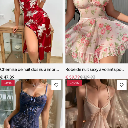
Chemise de nuit dos nu à imprimé floral pour femmes, robe de nuit 
Robe de nuit sexy à volants pour
€
47,89
€
59,79
€
129,93
-8%
-69%