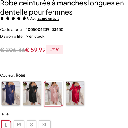
Robe ceinturée à manches longues en
dentelle pour femmes
9 Avis
Écrire un avis
Code produit
1005006239433650
Disponibilité
9 en stock
€
206,86
€
59,99
-
71
%
Rose
Couleur:
L
Taille:
M
S
XL
L