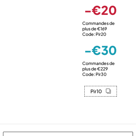
-€20
Commandes de
plus de €169
Code: Pir20
-€30
Commandes de
plus de €229
Code: Pir30
Pir10