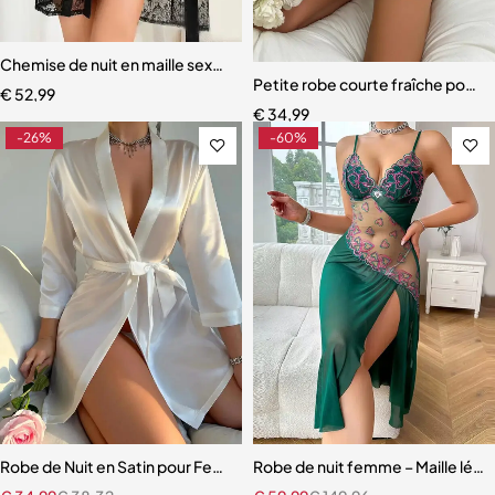
Chemise de nuit en maille sexy avec dentelle pour femmes
Petite robe courte fraîche pour
€
52,99
€
34,99
-26%
-60%
Robe de Nuit en Satin pour Femme, Couleur Unie
Robe de nuit femme – Maille légè