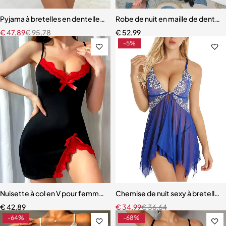
Pyjama à bretelles en dentelle à carreaux rouges pour femmes
Robe de nuit en maille de dente
€
47,89
€
95,78
€
52,99
-5%
Nuisette à col en V pour femmes, nuisette coordonnante
Chemise de nuit sexy à bretelle
€
42,89
€
34,99
€
36,64
-64%
-68%