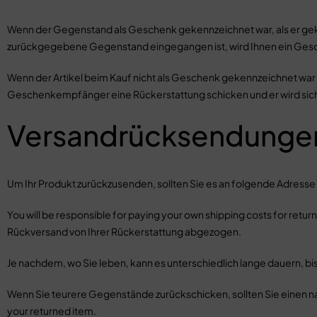
Wenn der Gegenstand als Geschenk gekennzeichnet war, als er gekau
zurückgegebene Gegenstand eingegangen ist, wird Ihnen ein Gesch
Wenn der Artikel beim Kauf nicht als Geschenk gekennzeichnet war
Geschenkempfänger eine Rückerstattung schicken und er wird sich
Versandrücksendunge
Um Ihr Produkt zurückzusenden, sollten Sie es an folgende Adresse 
You will be responsible for paying your own shipping costs for retu
Rückversand von Ihrer Rückerstattung abgezogen.
Je nachdem, wo Sie leben, kann es unterschiedlich lange dauern, b
Wenn Sie teurere Gegenstände zurückschicken, sollten Sie einen na
your returned item.