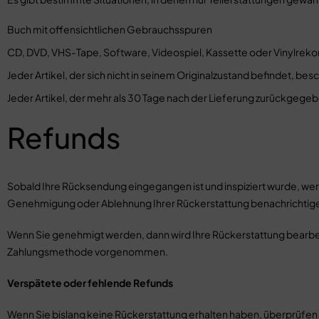
Buch mit offensichtlichen Gebrauchsspuren
CD, DVD, VHS-Tape, Software, Videospiel, Kassette oder Vinylreko
Jeder Artikel, der sich nicht in seinem Originalzustand befindet, bes
Jeder Artikel, der mehr als 30 Tage nach der Lieferung zurückgegeb
Refunds
Sobald Ihre Rücksendung eingegangen ist und inspiziert wurde, werd
Genehmigung oder Ablehnung Ihrer Rückerstattung benachrichtig
Wenn Sie genehmigt werden, dann wird Ihre Rückerstattung bearbeit
Zahlungsmethode vorgenommen.
Verspätete oder fehlende Refunds
Wenn Sie bislang keine Rückerstattung erhalten haben, überprüfen 