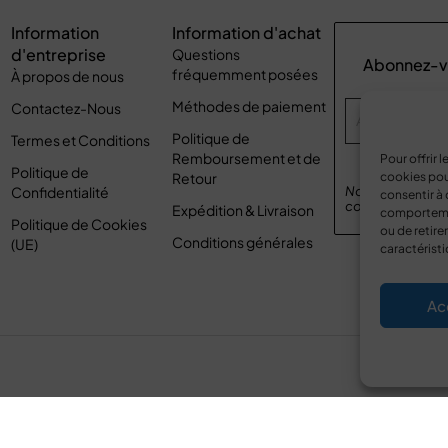
Information
Information d'achat
d'entreprise
Questions
Abonnez-vo
fréquemment posées
À propos de nous
Méthodes de paiement
Contactez-Nous
Politique de
Termes et Conditions
Remboursement et de
Pour offrir 
Politique de
Retour
cookies pou
Confidentialité
Nous respectons 
consentir à 
confidentialité
p
Expédition & Livraison
comportement
Politique de Cookies
ou de retire
Conditions générales
(UE)
caractéristi
Ac