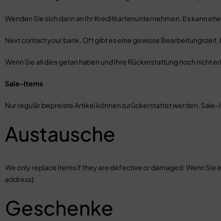
Wenden Sie sich dann an Ihr Kreditkartenunternehmen. Es kann etwas
Next contact your bank. Oft gibt es eine gewisse Bearbeitungszeit,
Wenn Sie all dies getan haben und Ihre Rückerstattung noch nicht erh
Sale-Items
Nur regulär bepreiste Artikel können zurückerstattet werden. Sale-
Austausche
We only replace items if they are defective or damaged. Wenn Sie es
address}.
Geschenke