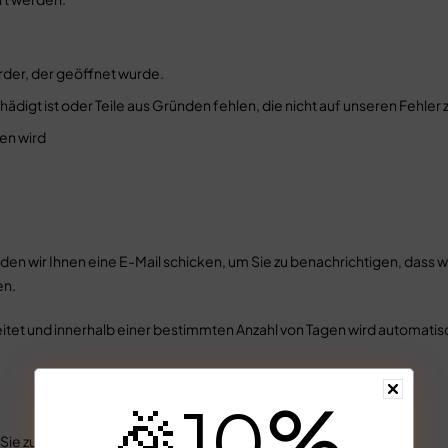
rder, der geöffnet wurde.
chädigt ist oder Teile aus Gründen fehlen, die nicht auf unseren Fehler
en wird
en wir Ihnen eine E-Mail schicken, um Sie zu benachrichtigen, dass 
en.
et und innerhalb einer bestimmten Anzahl von Tagen wird automatisch 
%
🎉
10
Sie zunächst noch einmal Ihr Bankkonto.