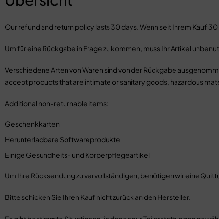
Übersicht
Our refund and return policy lasts 30 days. Wenn seit Ihrem Kauf 3
Um für eine Rückgabe in Frage zu kommen, muss Ihr Artikel unbenutz
Verschiedene Arten von Waren sind von der Rückgabe ausgenommen
accept products that are intimate or sanitary goods, hazardous mater
Additional non-returnable items:
Geschenkkarten
Herunterladbare Softwareprodukte
Einige Gesundheits- und Körperpflegeartikel
Um Ihre Rücksendung zu vervollständigen, benötigen wir eine Quit
Bitte schicken Sie Ihren Kauf nicht zurück an den Hersteller.
Es gibt bestimmte Situationen, in denen nur Teilerstattungen gewäh