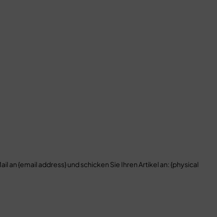
 an {email address} und schicken Sie Ihren Artikel an: {physical