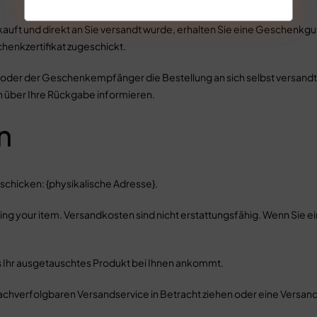
ft und direkt an Sie versandt wurde, erhalten Sie eine Geschenkgut
enkzertifikat zugeschickt.
 oder der Geschenkempfänger die Bestellung an sich selbst versandt 
 über Ihre Rückgabe informieren.
n
schicken: {physikalische Adresse}.
rning your item. Versandkosten sind nicht erstattungsfähig. Wenn Sie 
is Ihr ausgetauschtes Produkt bei Ihnen ankommt.
chverfolgbaren Versandservice in Betracht ziehen oder eine Versand