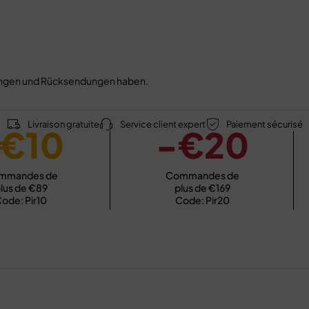
ttungen und Rücksendungen haben.
Livraison gratuite
Service client expert
Paiement sécurisé
€10
-€20
mmandes de
Commandes de
lus de €89
plus de €169
ode: Pir10
Code: Pir20