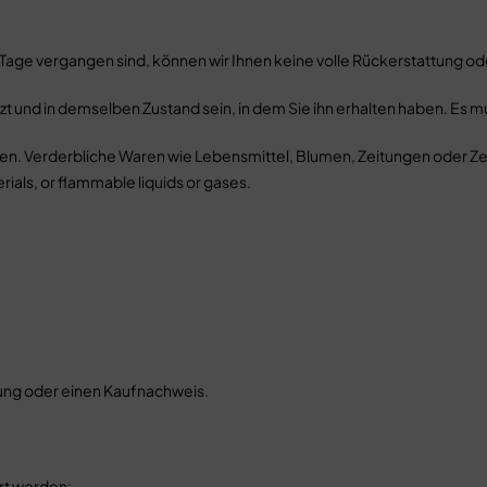
0 Tage vergangen sind, können wir Ihnen keine volle Rückerstattung o
t und in demselben Zustand sein, in dem Sie ihn erhalten haben. Es m
. Verderbliche Waren wie Lebensmittel, Blumen, Zeitungen oder Zei
ials, or flammable liquids or gases.
tung oder einen Kaufnachweis.
rt werden: