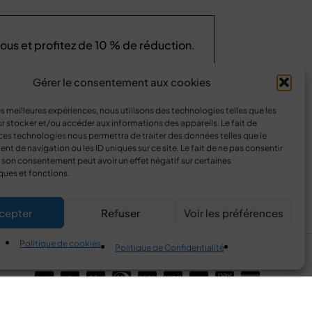
us et profitez de
10 % de réduction
.
Gérer le consentement aux cookies
les meilleures expériences, nous utilisons des technologies telles que les
r stocker et/ou accéder aux informations des appareils. Le fait de
votre vie privée
.
Consultez notre
politique de
ces technologies nous permettra de traiter des données telles que le
our
en savoir plus
.
 de navigation ou les ID uniques sur ce site. Le fait de ne pas consentir
r son consentement peut avoir un effet négatif sur certaines
ques et fonctions.
cepter
Refuser
Voir les préférences
Politique de cookies
Politique de Confidentialité