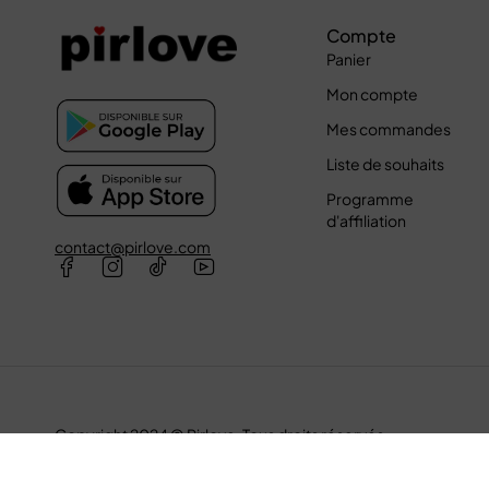
Compte
Panier
Mon compte
Mes commandes
Liste de souhaits
Programme
d'affiliation
contact@pirlove.com
Copyright 2024 © Pirlove. Tous droits réservés
Compare
(0)