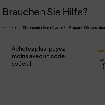
Brauchen Sie Hilfe?
Kontaktieren Sie uns unter {email}, wenn Sie Fragen zu Rückersta
-
Achetez plus, payez
moins avec un code
Co
spécial
p
C