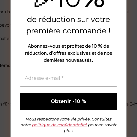
 dauern, bis Ihre Rückerstattung offiziell bekannt gegeben wird.
de réduction sur votre
 bevor eine Rückerstattung gebucht wird.
première commande !
alten haben, kontaktieren Sie uns bitte unter {email address}.
Abonnez-vous et profitez de
10 % de
réduction
, d'offres exclusives et de nos
dernières nouveautés.
Items können nicht rückerstattet werden.
 für denselben Artikel austauschen müssen, senden Sie uns eine E-Mail
Nous respectons votre vie privée. Consultez
notre
politique de confidentialité
pour en savoir
plus.