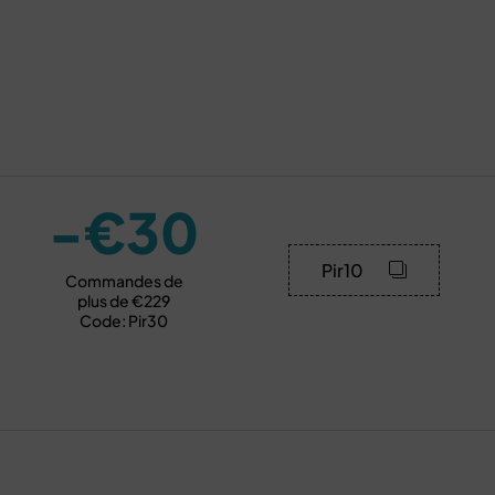
-€30
Pir10
Commandes de
plus de €229
Code: Pir30