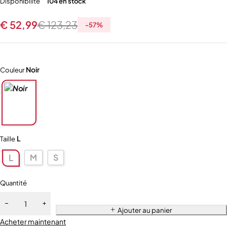
Disponibilité
104 en stock
€
52,99
€
123,23
-
57
%
Noir
Couleur
L
Taille
M
S
L
Quantité
Ajouter au panier
Acheter maintenant