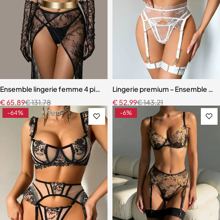
Ensemble lingerie femme 4 pièces – Dentelle noire avec soutien-gor
Lingerie premium – Ensemble en b
€
65,89
€
131,78
€
52,99
€
143,21
-64%
-6%