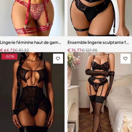
Lingerie féminine haut de gamme – Soutien-gorge et culotte en mail
Ensemble lingerie sculptante fem
€
64,72
€
81,32
€
76,77
€
127,95
-50%