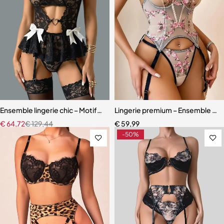
Ensemble lingerie chic – Motifs cœur, découpes raffinées et finition
Lingerie premium – Ensemble scul
€
64,72
€
129,44
€
59,99
-50%