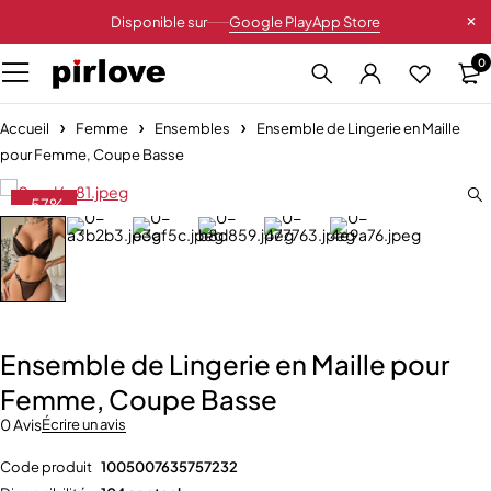
Disponible sur
Google Play
App Store
0
Accueil
Femme
Ensembles
Ensemble de Lingerie en Maille
pour Femme, Coupe Basse
-57%
Ensemble de Lingerie en Maille pour
Femme, Coupe Basse
0 Avis
Écrire un avis
Code produit
1005007635757232