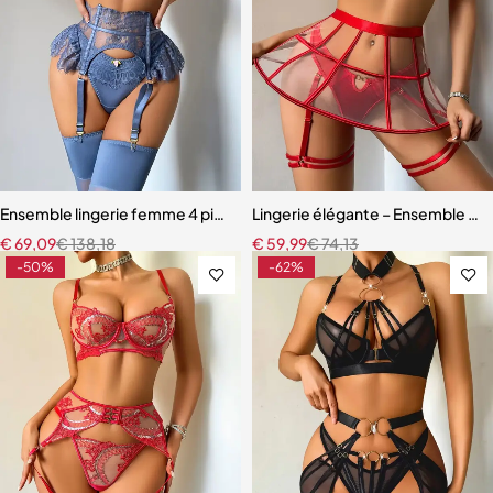
Ensemble lingerie femme 4 pièces – Satin bleu ardoise et dentelle à ci
Lingerie élégante – Ensemble ave
€
69,09
€
138,18
€
59,99
€
74,13
-50%
-62%