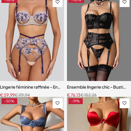
Lingerie féminine raffinée – Ensemble soutien-gorge en dentelle b
Ensemble lingerie chic – Bustier s
€
59,99
€
119,94
€
76,13
€
152,26
-50%
-19%