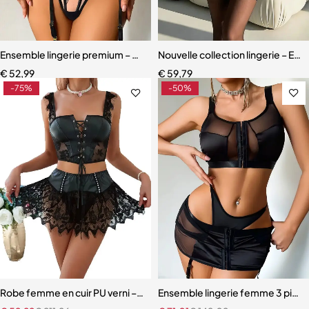
Ensemble lingerie premium – Dentelle fine, maille légère et effet scu
Nouvelle collection lingerie – En
€
52,99
€
59,79
-75%
-50%
Robe femme en cuir PU verni – Dentelle à cils et détails à œillets
Ensemble lingerie femme 3 pièces 