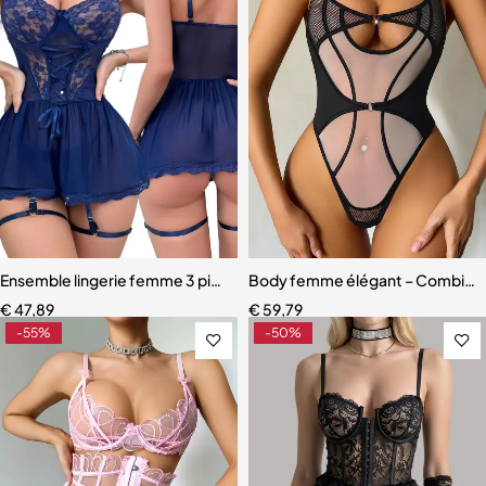
Ensemble lingerie femme 3 pièces – Soutien-gorge, culotte et porte
Body femme élégant – Combinais
€
47,89
€
59,79
-55%
-50%