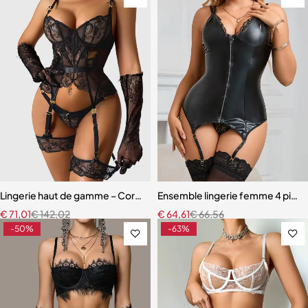
Lingerie haut de gamme – Corset en dentelle avec string, manchette
Ensemble lingerie femme 4 pièces 
€
71,01
€
142,02
€
64,61
€
66,56
-50%
-63%