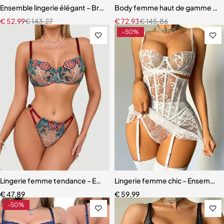
Ensemble lingerie élégant – Bretelles réglables et dentelle raffinée
Body femme haut de gamme – Linge
€
52,99
€
143,27
€
72,93
€
145,86
-50%
Lingerie femme tendance – Ensemble deux pièces en maille légère 
Lingerie femme chic – Ensemble c
€
47,89
€
59,99
-50%