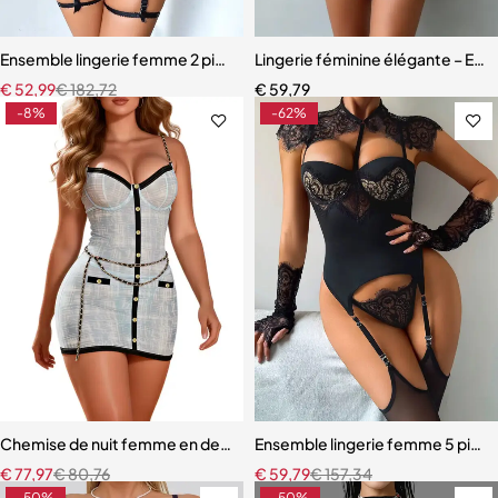
Ensemble lingerie femme 2 pièces – Dentelle à cils et broderie motif
Lingerie féminine élégante – Ens
€
52,99
€
182,72
€
59,79
-8%
-62%
Chemise de nuit femme en dentelle bleue – Babydoll avec armatures 
Ensemble lingerie femme 5 pièces
€
77,97
€
80,76
€
59,79
€
157,34
-50%
-50%