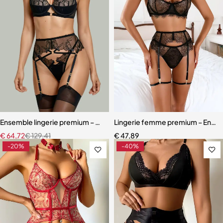
Ensemble lingerie premium – Bas, soutien-gorge et accessoires asso
Lingerie femme premium – Ensemb
€
64,72
€
129,41
€
47,89
-20%
-40%