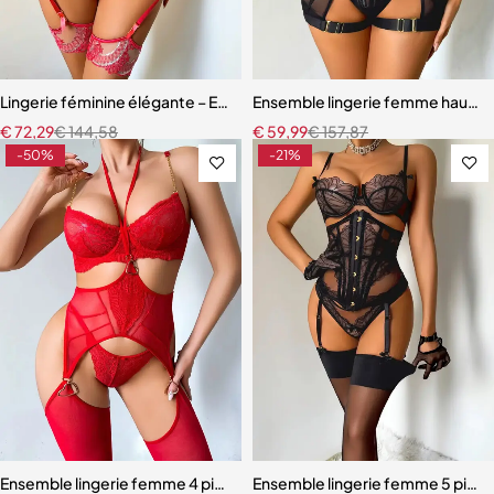
Lingerie féminine élégante – Ensemble avec porte-jarretelles et détai
Ensemble lingerie femme haut de
€
72,29
€
144,58
€
59,99
€
157,87
-50%
-21%
Ensemble lingerie femme 4 pièces – Dentelle rouge avec chaînes dor
Ensemble lingerie femme 5 pièces