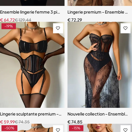
Ensemble lingerie femme 3 pièces – Texture alligator avec corset do
Lingerie premium – Ensemble en d
€
64,72
€
129,44
€
72,29
-19%
Lingerie sculptante premium – Ensemble cinq pièces en maille ultra-
Nouvelle collection – Ensemble l
€
59,99
€
74,35
€
74,85
-50%
-15%