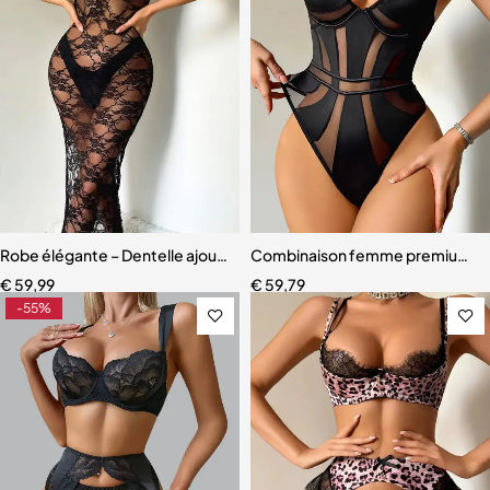
Robe élégante – Dentelle ajourée avec fente haute et effet sculpta
Combinaison femme premium – D
€
59,99
€
59,79
-55%