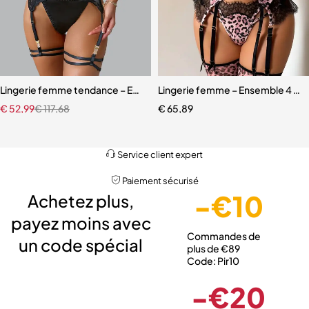
Lingerie femme tendance – Ensemble coordonné en dentelle et mail
Lingerie femme – Ensemble 4 pièc
€
52,99
€
117,68
€
65,89
Livraison gratuite
Service client expert
Paiement sécurisé
-€10
Achetez plus,
payez moins avec
Commandes de
un code spécial
plus de €89
Code: Pir10
-€20