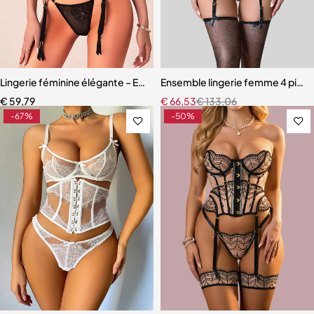
Lingerie féminine élégante – Ensemble léopard avec détails en maille
Ensemble lingerie femme 4 pièces
€
59,79
€
66,53
€
133,06
-67%
-50%