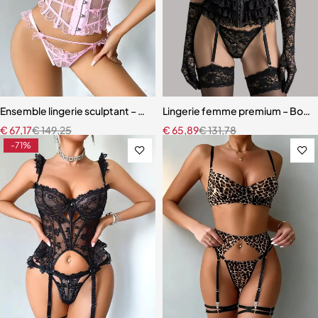
Ensemble lingerie sculptant – Taille ajustée et broderie florale
Lingerie femme premium – Body en
€
67,17
€
149,25
€
65,89
€
131,78
-71%