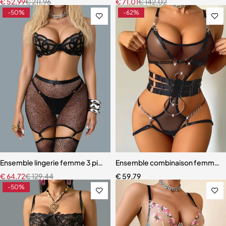
€
52,99
€
211,96
€
71,01
€
142,02
-50%
-62%
Ensemble lingerie femme 3 pièces – Résille noire brodée avec porte-j
Ensemble combinaison femme – Ma
€
64,72
€
129,44
€
59,79
-50%