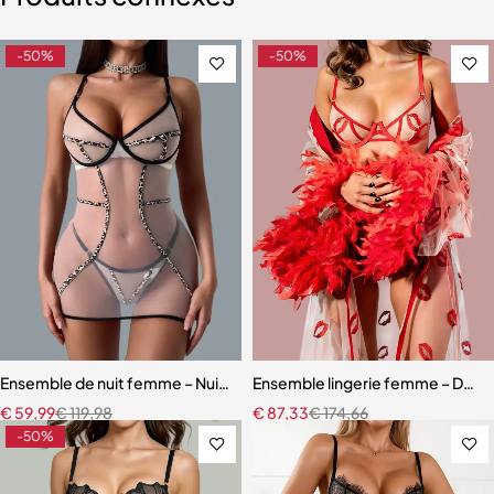
-50%
-50%
Ensemble de nuit femme – Nuisette léopard avec coupe fluide et m
Ensemble lingerie femme – Dentell
€
59,99
€
119,98
€
87,33
€
174,66
-50%