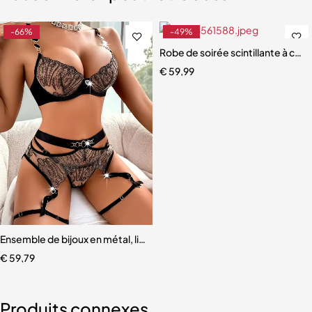
-66%
-49%
Robe de soirée scintillante à col
€
59,99
s
Ensemble de bijoux en métal, lingerie, 4 pièces
€
59,79
Produits connexes