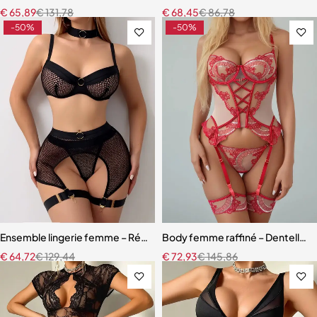
€
65,89
€
131,78
€
68,45
€
86,78
-50%
-50%
Ensemble lingerie femme – Résille élégante avec porte-jarretelles et
Body femme raffiné – Dentelle, d
€
64,72
€
129,44
€
72,93
€
145,86