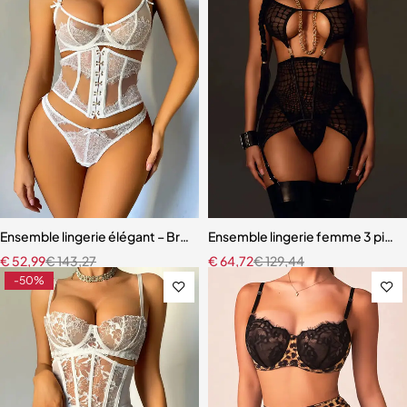
Ensemble lingerie élégant – Bretelles réglables et dentelle raffinée
Ensemble lingerie femme 3 pièces
€
52,99
€
143,27
€
64,72
€
129,44
-50%