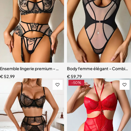
Ensemble lingerie premium – Dentelle fine, maille légère et effet scu
Body femme élégant – Combinais
€
52,99
€
59,79
-50%