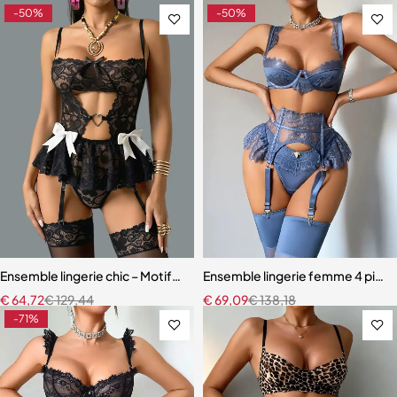
-50%
-50%
Ensemble lingerie chic – Motifs cœur, découpes raffinées et finition
Ensemble lingerie femme 4 pièces –
€
64,72
€
129,44
€
69,09
€
138,18
-71%