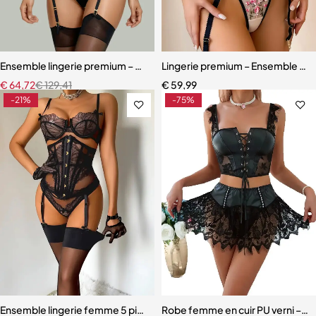
Ensemble lingerie premium – Bas, soutien-gorge et accessoires asso
Lingerie premium – Ensemble scul
€
64,72
€
129,41
€
59,99
-21%
-75%
Ensemble lingerie femme 5 pièces – Dentelle brodée avec cache-tai
Robe femme en cuir PU verni – Dente