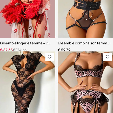
Ensemble lingerie femme – Dentelle rouge avec robe en maille et fini
Ensemble combinaison femme – Ma
€
87,33
€
174,66
€
59,79