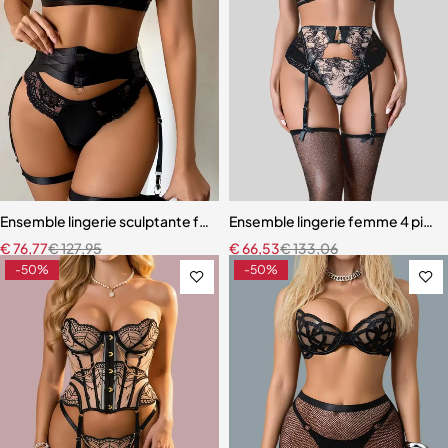
Ensemble lingerie sculptante femme – Dentelle raffinée avec bretel
Ensemble lingerie femme 4 pièces
€
76,77
€
127,95
€
66,53
€
133,06
-50%
-50%