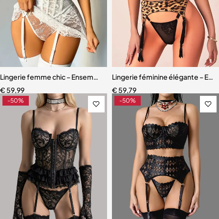
Lingerie femme chic – Ensemble cinq pièces avec soutien-gorge à m
Lingerie féminine élégante – Ense
€
59,99
€
59,79
-50%
-50%