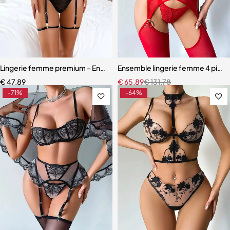
Lingerie femme premium – Ensemble romantique en dentelle fine
Ensemble lingerie femme 4 pièces
€
47,89
€
65,89
€
131,78
-71%
-64%