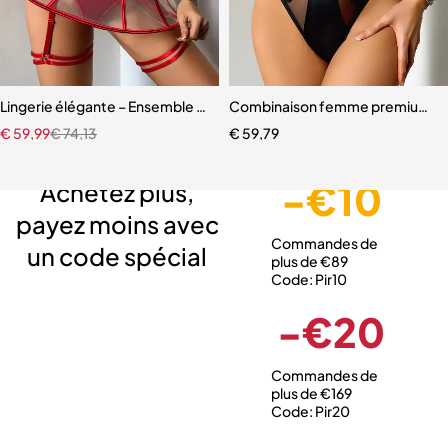
Lingerie élégante – Ensemble avec soutien-gorge à armatures et jup
Combinaison femme premium – D
€
59,99
€
74,13
€
59,79
Livraison gratuite
Service client expert
Paiement sécurisé
-€10
Achetez plus,
payez moins avec
Commandes de
un code spécial
plus de €89
Code: Pir10
-€20
Commandes de
plus de €169
Code: Pir20