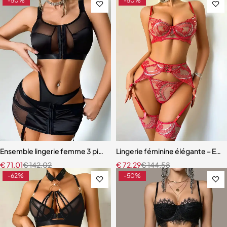
-50%
-50%
Ensemble lingerie femme 3 pièces – Satin noir avec corset à lacets et
Lingerie féminine élégante – Ensem
€
71,01
€
142,02
€
72,29
€
144,58
-62%
-50%