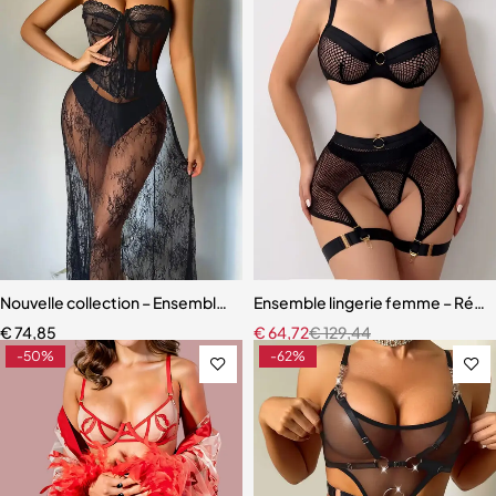
Nouvelle collection – Ensemble lingerie 3 pièces élégant et moderne
Ensemble lingerie femme – Résille
€
74,85
€
64,72
€
129,44
-50%
-62%