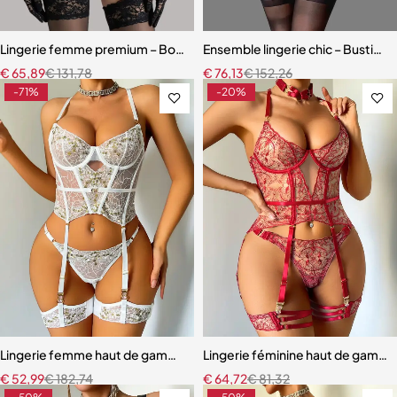
Lingerie femme premium – Body en dentelle florale avec fermeture 
Ensemble lingerie chic – Bustier s
€
65,89
€
131,78
€
76,13
€
152,26
-71%
-20%
Lingerie femme haut de gamme – Dentelle raffinée avec effet push
Lingerie féminine haut de gamme 
€
52,99
€
182,74
€
64,72
€
81,32