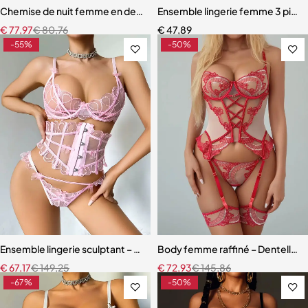
Chemise de nuit femme en dentelle bleue – Babydoll avec armatures 
Ensemble lingerie femme 3 pièces
€
77,97
€
80,76
€
47,89
-55%
-50%
Ensemble lingerie sculptant – Taille ajustée et broderie florale
Body femme raffiné – Dentelle, d
€
67,17
€
149,25
€
72,93
€
145,86
-67%
-50%