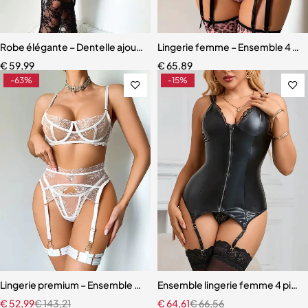
Robe élégante – Dentelle ajourée avec fente haute et effet sculpta
Lingerie femme – Ensemble 4 pièc
€
59,99
€
65,89
-63%
-15%
Lingerie premium – Ensemble en broderie florale avec soutien-gorg
Ensemble lingerie femme 4 pièces 
€
52,99
€
143,21
€
64,61
€
66,56