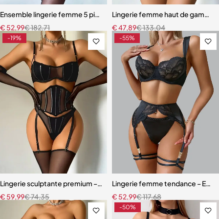
Ensemble lingerie femme 5 pièces – Dentelle brodée florale avec fou
Lingerie femme haut de gamme –
€
52,99
€
182,71
€
47,89
€
133,04
-19%
-55%
Lingerie sculptante premium – Ensemble cinq pièces en maille ultra-
Lingerie femme tendance – Ensem
€
59,99
€
74,35
€
52,99
€
117,68
-50%