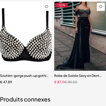
-52%
eet 2024
Soutien-gorge push-up gothique pour femme
Robe de Soirée Sexy en Dentell
€
47,89
€
87,11
€
181,50
Produits connexes