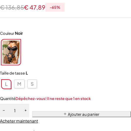
€
136,85
€
47,89
-
65
%
Noir
Couleur
L
Taille de tasse
M
S
L
Quantité
Dépêchez-vous! Il ne reste que 1 en stock
Ajouter au panier
Acheter maintenant