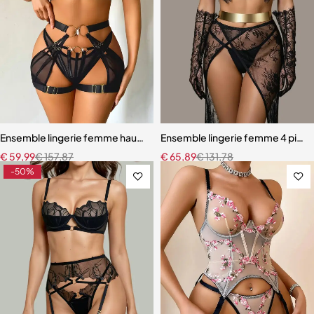
Ensemble lingerie femme haut de gamme – Design exclusif avec san
Ensemble lingerie femme 4 pièces
€
59,99
€
157,87
€
65,89
€
131,78
-50%