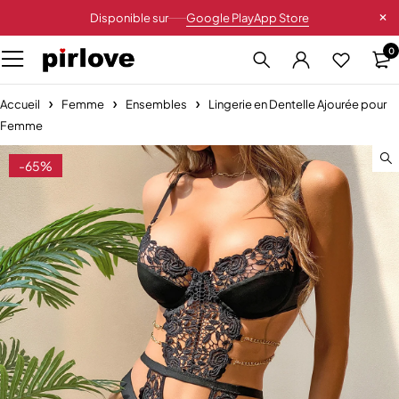
Disponible sur
Google Play
App Store
0
Accueil
Femme
Ensembles
Lingerie en Dentelle Ajourée pour
Femme
-65%