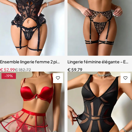
Ensemble lingerie femme 2 pièces – Dentelle à cils et broderie motif
Lingerie féminine élégante – Ens
€
52,99
€
182,72
€
59,79
-19%