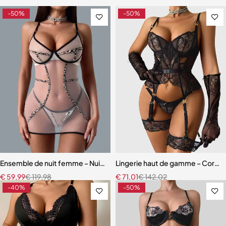
-50%
-50%
Ensemble de nuit femme – Nuisette léopard avec coupe fluide et m
Lingerie haut de gamme – Corset 
€
59,99
€
119,98
€
71,01
€
142,02
-40%
-50%