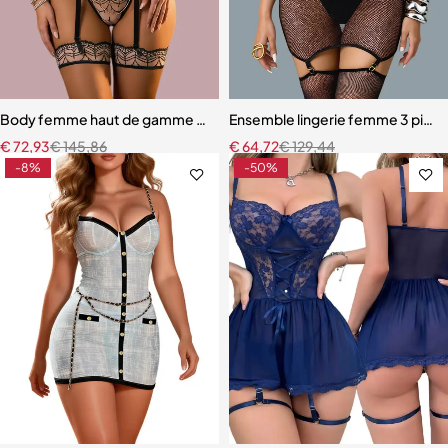
Body femme haut de gamme – Lingerie en maille au design raffiné
Ensemble lingerie femme 3 pièces 
€
72,93
€
145,86
€
64,72
€
129,44
-8%
-50%