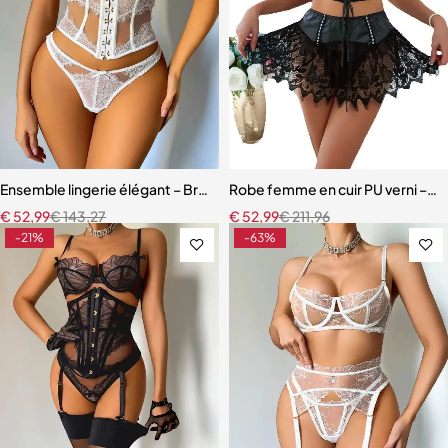
Ensemble lingerie élégant – Bretelles réglables et dentelle raffinée
Robe femme en cuir PU verni – Dente
€
52,99
€
143,27
€
52,99
€
211,96
-21%
-63%