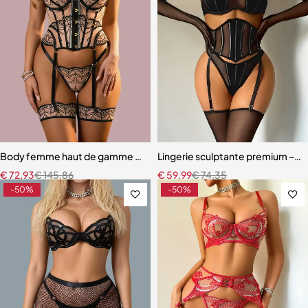
Body femme haut de gamme – Lingerie en maille au design raffiné
Lingerie sculptante premium – Ens
€
72,93
€
145,86
€
59,99
€
74,35
-50%
-50%