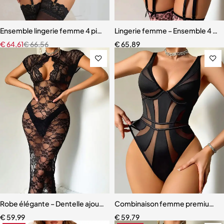
Ensemble lingerie femme 4 pièces – Cuir PU et dentelle respirante a
Lingerie femme – Ensemble 4 pièc
€
64,61
€
66,56
€
65,89
Robe élégante – Dentelle ajourée avec fente haute et effet sculpta
Combinaison femme premium – D
€
59,99
€
59,79