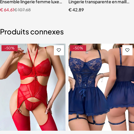
ur femmes, ensemble de quatre pièces
Ensemble lingerie femme luxe – Dentelle fine avec soutien-gorge co
Lingerie transparente en maille 
€
64,61
€
107,68
€
42,89
Produits connexes
-50%
-50%