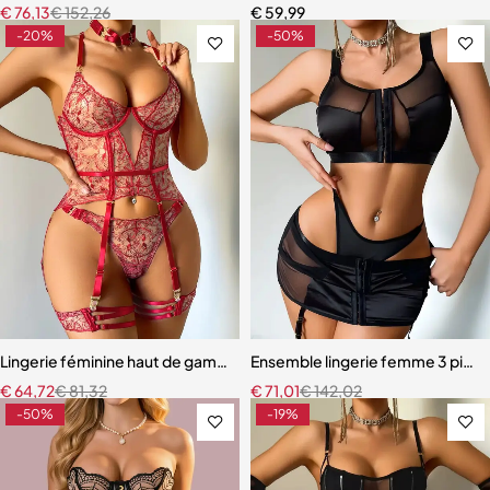
€
76,13
€
152,26
€
59,99
-20%
-50%
Lingerie féminine haut de gamme – Soutien-gorge et culotte en mail
Ensemble lingerie femme 3 pièces 
€
64,72
€
81,32
€
71,01
€
142,02
-50%
-19%