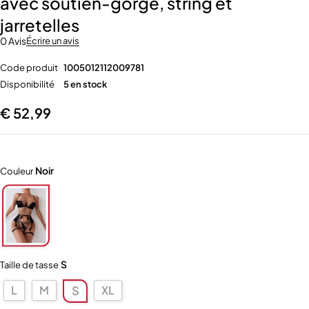
avec soutien-gorge, string et
jarretelles
0 Avis
Écrire un avis
Code produit
1005012112009781
Disponibilité
5 en stock
€
52,99
Noir
Couleur
S
Taille de tasse
L
M
XL
S