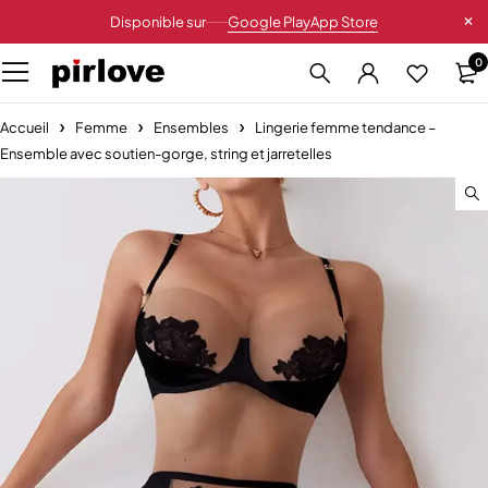
Disponible sur
Google Play
App Store
0
Accueil
Femme
Ensembles
Lingerie femme tendance –
Ensemble avec soutien-gorge, string et jarretelles