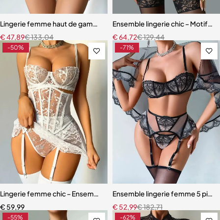
Lingerie femme haut de gamme – Soutien-gorge à armatures et cou
Ensemble lingerie chic – Motifs c
€
47,89
€
133,04
€
64,72
€
129,44
-50%
-71%
Lingerie femme chic – Ensemble cinq pièces avec soutien-gorge à m
Ensemble lingerie femme 5 pièces 
€
59,99
€
52,99
€
182,71
-55%
-62%