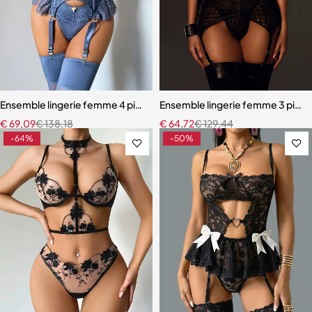
Ensemble lingerie femme 4 pièces – Satin bleu ardoise et dentelle à ci
Ensemble lingerie femme 3 pièces
€
69,09
€
138,18
€
64,72
€
129,44
-64%
-50%