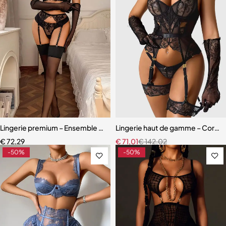
Lingerie premium – Ensemble en dentelle brodée avec porte-jarretell
Lingerie haut de gamme – Corset 
€
72,29
€
71,01
€
142,02
-50%
-50%