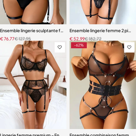
Ensemble lingerie sculptante femme – Dentelle raffinée avec bretel
Ensemble lingerie femme 2 pièces 
€
76,77
€
127,95
€
52,99
€
182,72
-62%
Lingerie femme premium – Ensemble romantique en dentelle fine
Ensemble combinaison femme – Ma