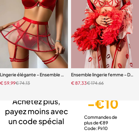
Lingerie élégante – Ensemble avec soutien-gorge à armatures et jup
Ensemble lingerie femme – Dentell
€
59,99
€
74,13
€
87,33
€
174,66
Livraison gratuite
Service client expert
Paiement sécurisé
-€10
Achetez plus,
payez moins avec
Commandes de
un code spécial
plus de €89
Code: Pir10