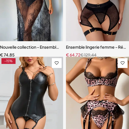
Nouvelle collection – Ensemble lingerie 3 pièces élégant et moderne
Ensemble lingerie femme – Résille
€
74,85
€
64,72
€
129,44
-15%