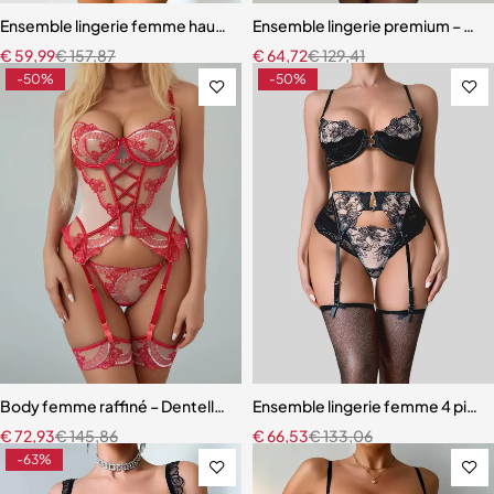
Ensemble lingerie femme haut de gamme – Design exclusif avec san
Ensemble lingerie premium – Bas,
€
59,99
€
157,87
€
64,72
€
129,41
-50%
-50%
Body femme raffiné – Dentelle, découpes modernes et détails scinti
Ensemble lingerie femme 4 pièces
€
72,93
€
145,86
€
66,53
€
133,06
-63%