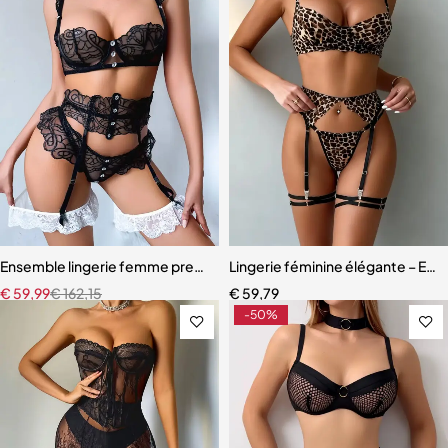
Ensemble lingerie femme premium – Broderie artisanale, strass et jar
Lingerie féminine élégante – Ens
€
59,99
€
162,15
€
59,79
-50%