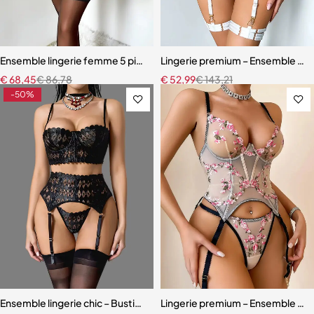
Ensemble lingerie femme 5 pièces – Dentelle brodée avec cache-tai
Lingerie premium – Ensemble en b
€
68,45
€
86,78
€
52,99
€
143,21
-50%
Ensemble lingerie chic – Bustier sculptant avec porte-jarretelles et 
Lingerie premium – Ensemble scul