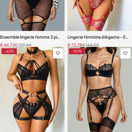
Ensemble lingerie femme 3 pièces – Résille noire brodée avec porte-j
Lingerie féminine élégante – Ensem
€
64,72
€
129,44
€
72,29
€
144,58
-62%
-50%