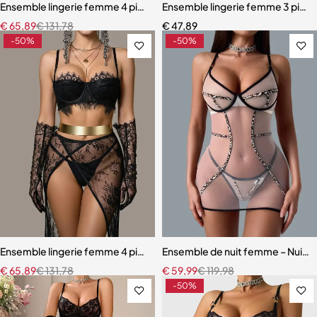
Ensemble lingerie femme 4 pièces – Dentelle rouge avec chaînes dor
Ensemble lingerie femme 3 pièces
€
65,89
€
131,78
€
47,89
-50%
-50%
Ensemble lingerie femme 4 pièces – Dentelle noire avec soutien-gor
Ensemble de nuit femme – Nuiset
€
65,89
€
131,78
€
59,99
€
119,98
-50%