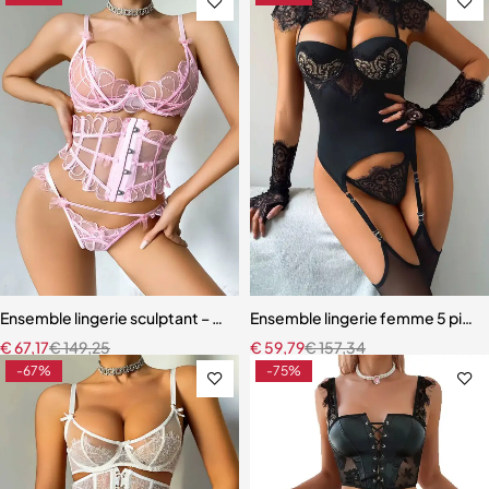
Ensemble lingerie sculptant – Taille ajustée et broderie florale
Ensemble lingerie femme 5 pièces
€
67,17
€
149,25
€
59,79
€
157,34
-67%
-75%