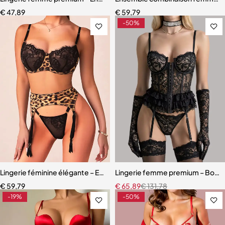
€
47,89
€
59,79
-50%
Lingerie féminine élégante – Ensemble léopard avec détails en maille
Lingerie femme premium – Body en
€
59,79
€
65,89
€
131,78
-19%
-50%