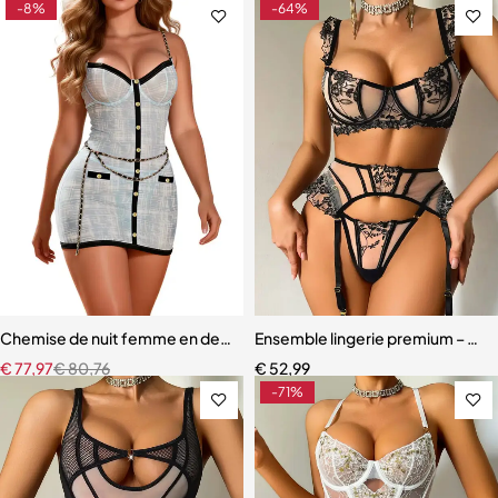
-8%
-64%
Chemise de nuit femme en dentelle bleue – Babydoll avec armatures 
Ensemble lingerie premium – Dente
€
77,97
€
80,76
€
52,99
-71%