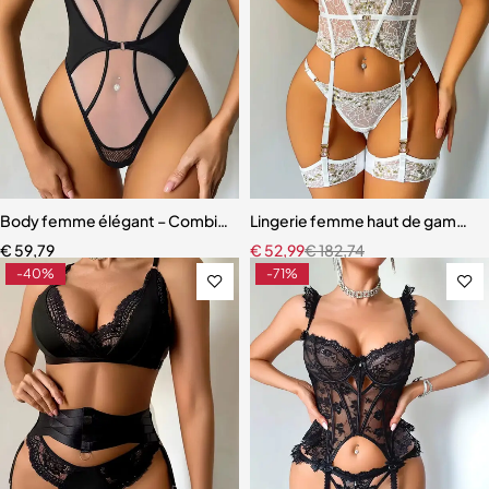
Body femme élégant – Combinaison avec empiècements en maille r
Lingerie femme haut de gamme – 
€
59,79
€
52,99
€
182,74
-40%
-71%