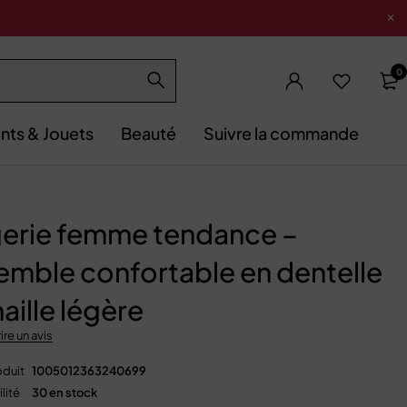
0
nts & Jouets
Beauté
Suivre la commande
gerie femme tendance –
emble confortable en dentelle
aille légère
ire un avis
duit
1005012363240699
lité
30 en stock