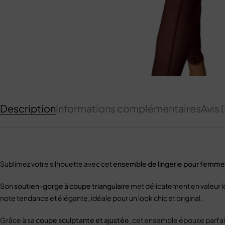
Description
Informations complémentaires
Avis 
Sublimez votre silhouette avec cet
ensemble de lingerie pour femme
Son
soutien-gorge à coupe triangulaire
met délicatement en valeur le
note tendance et élégante, idéale pour un look chic et original.
Grâce à sa
coupe sculptante et ajustée
, cet ensemble épouse parfai