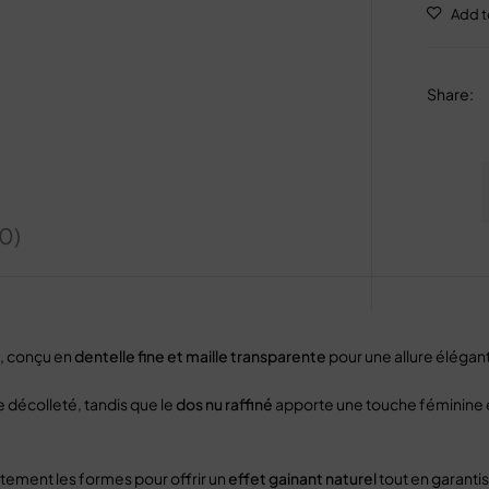
Share
:
(0)
, conçu en
dentelle fine et maille transparente
pour une allure éléga
 décolleté, tandis que le
dos nu raffiné
apporte une touche féminine 
tement les formes pour offrir un
effet gainant naturel
tout en garanti