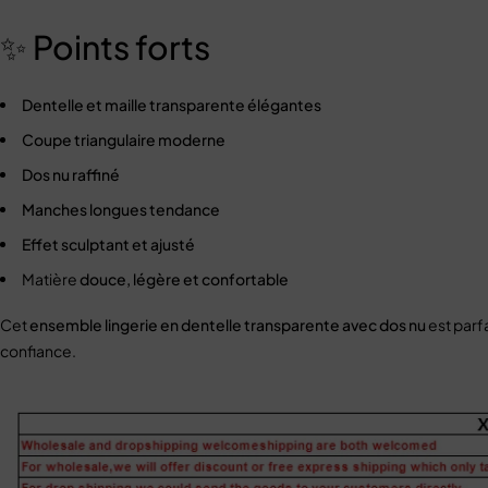
✨ Points forts
Dentelle et maille transparente élégantes
Coupe triangulaire moderne
Dos nu raffiné
Manches longues tendance
Effet sculptant et ajusté
Matière
douce, légère et confortable
Cet
ensemble lingerie en dentelle transparente avec dos nu
est parf
confiance.