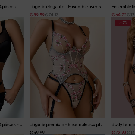
ec soutien-gorge à fermeture avant
ièces – Satin bleu ardoise et dentelle à cils avec jarretelles
Lingerie élégante – Ensemble avec soutien-gorge à a
Ensemble li
€
59,99
€
74,13
€
64,72
€
12
-50%
pe sculptante
ièces – Satin noir avec corset à lacets et jupe assortie
Lingerie premium – Ensemble sculptant en dentelle b
Body femme 
€
59,99
€
72,93
€
14