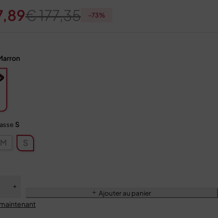
7,89
€
177,35
-
73
%
Marron
S
tasse
M
S
Ajouter au panier
 maintenant