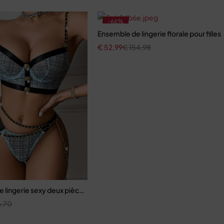
-66%
Ensemble de lingerie florale pour filles
€
52,99
€
154,98
 en maille ajourée
 lingerie sexy deux pièces chaîne artisanale en métal pour femme 
,70