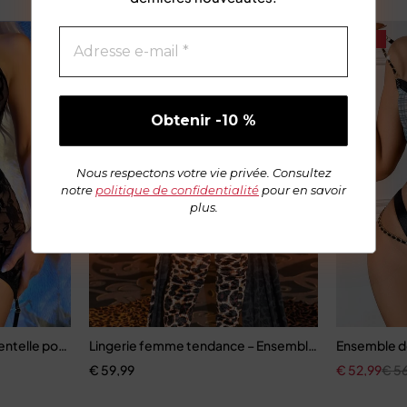
-7%
Nous respectons votre vie privée. Consultez
notre
politique de confidentialité
pour en savoir
plus.
dentelle pour femme, sous-vêtements transparents en maille chaude
Lingerie femme tendance – Ensemble complet léopard
Ensemble de
€
59,99
€
52,99
€
56