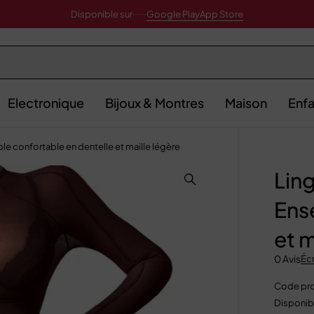
Disponible sur
Google Play
App Store
Electronique
Bijoux & Montres
Maison
Enfa
 confortable en dentelle et maille légère
Lin
Ens
et m
0 Avis
Écr
Code pro
Disponibi