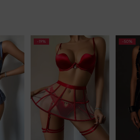
-19%
-50%