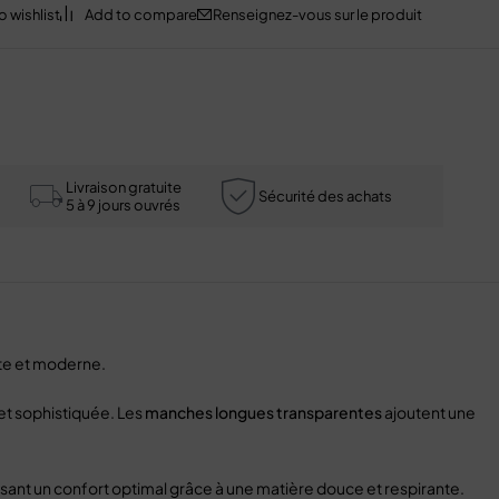
Renseignez-vous sur le produit
Livraison gratuite
Sécurité des achats
5 à 9 jours ouvrés
nte et moderne.
et sophistiquée. Les
manches longues transparentes
ajoutent une
ssant un confort optimal grâce à une matière douce et respirante.