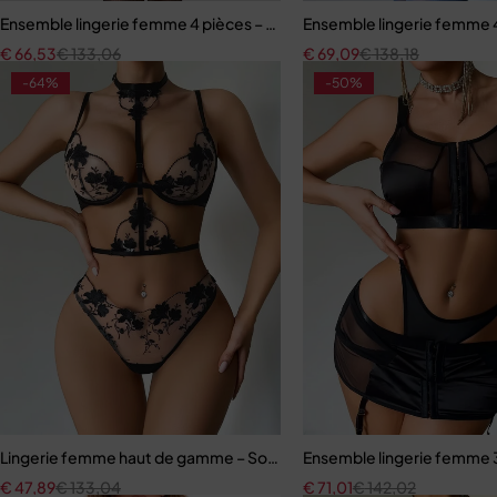
Ensemble lingerie femme 4 pièces – Broderie florale contrastée av
Ensemble lingerie femme 4 p
€
66,53
€
133,06
€
69,09
€
138,18
-64%
-50%
Lingerie femme haut de gamme – Soutien-gorge à armatures et cou
Ensemble lingerie femme 3 p
€
47,89
€
133,04
€
71,01
€
142,02