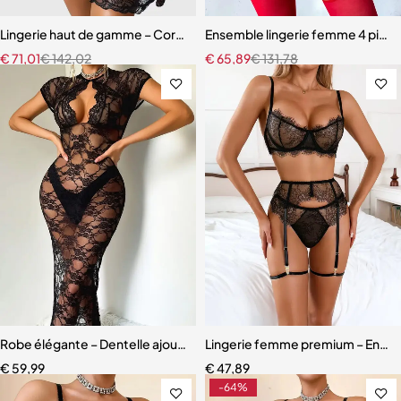
Lingerie haut de gamme – Corset en dentelle avec string, manchette
Ensemble lingerie femme 4 pièces
€
71,01
€
142,02
€
65,89
€
131,78
Robe élégante – Dentelle ajourée avec fente haute et effet sculpta
Lingerie femme premium – Ensemb
€
59,99
€
47,89
-64%