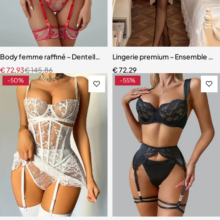
Body femme raffiné – Dentelle, découpes modernes et détails scinti
Lingerie premium – Ensemble en d
€
72,93
€
145,86
€
72,29
-50%
-55%