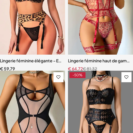
Lingerie féminine élégante – Ensemble léopard avec détails en maille
Lingerie féminine haut de gamme 
€
59,79
€
64,72
€
81,32
-50%