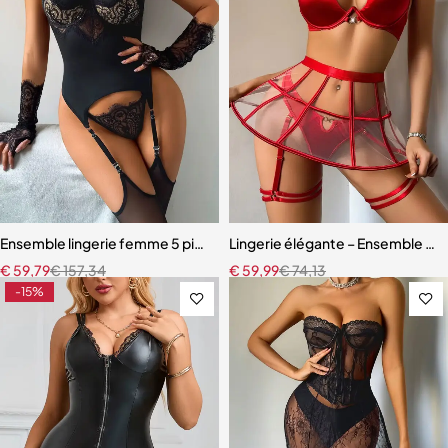
Ensemble lingerie femme 5 pièces – Dentelle ajourée avec bas assor
Lingerie élégante – Ensemble ave
€
59,79
€
157,34
€
59,99
€
74,13
-15%