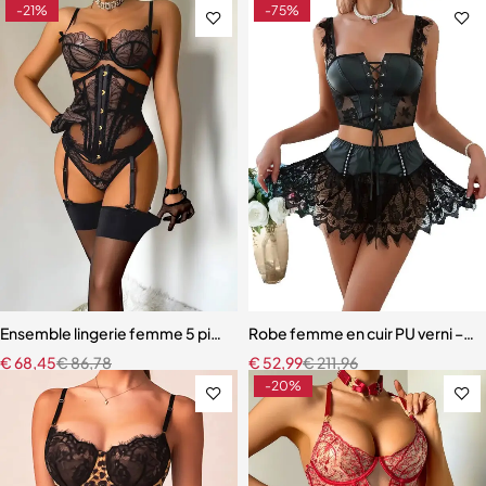
-21%
-75%
Ensemble lingerie femme 5 pièces – Dentelle brodée avec cache-tai
Robe femme en cuir PU verni – Dente
€
68,45
€
86,78
€
52,99
€
211,96
-20%