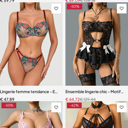
€
59,79
€
69,09
€
138,18
-50%
Lingerie femme tendance – Ensemble deux pièces en maille légère 
Ensemble lingerie chic – Motifs c
€
47,89
€
64,72
€
129,44
-55%
-62%