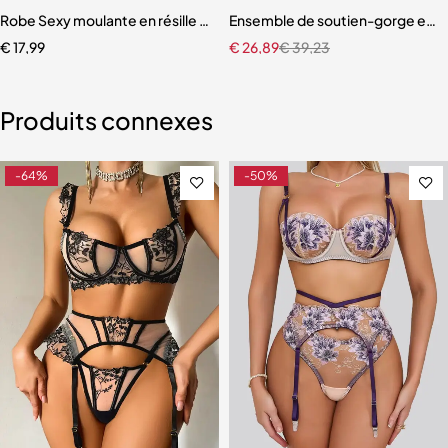
otte en dentelle pour femmes
Robe Sexy moulante en résille pour femme
Ensemble de soutien-gorge en d
€
17,99
€
26,89
€
39,23
Produits connexes
-64%
-50%