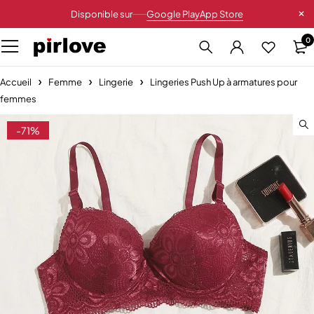
Disponible sur
Google Play
App Store
0
Accueil
Femme
Lingerie
Lingeries Push Up à armatures pour
femmes
-71%