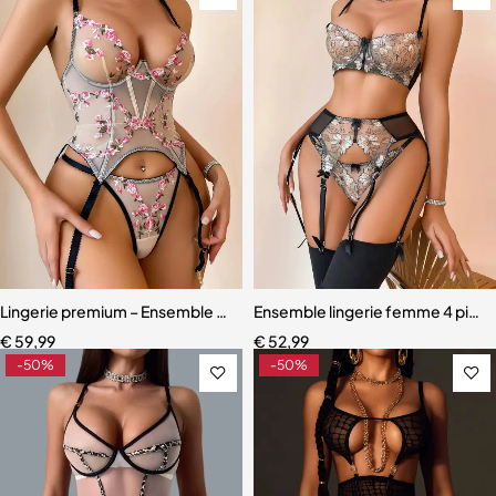
Lingerie premium – Ensemble sculptant en dentelle brodée florale
Ensemble lingerie femme 4 pièce
€
59,99
€
52,99
-50%
-50%