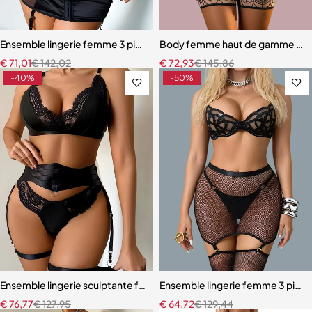
Ensemble lingerie femme 3 pièces – Satin noir avec corset à lacets et
Body femme haut de gamme – Linge
€
71,01
€
142,02
€
72,93
€
145,86
-40%
-50%
Ensemble lingerie sculptante femme – Dentelle raffinée avec bretel
Ensemble lingerie femme 3 pièces 
€
76,77
€
127,95
€
64,72
€
129,44