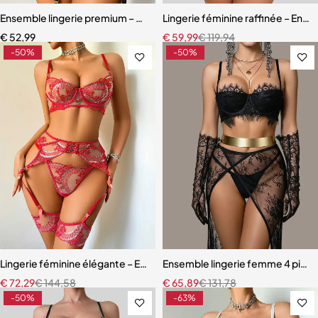
Ensemble lingerie premium – Dentelle fine, maille légère et effet scu
Lingerie féminine raffinée – Ens
€
52,99
€
59,99
€
119,94
-50%
-50%
Lingerie féminine élégante – Ensemble avec porte-jarretelles et détai
Ensemble lingerie femme 4 pièces
€
72,29
€
144,58
€
65,89
€
131,78
-50%
-63%