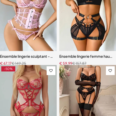
Ensemble lingerie sculptant – Taille ajustée et broderie florale
Ensemble lingerie femme haut de
€
67,17
€
149,25
€
59,99
€
157,87
-50%