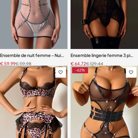
Ensemble de nuit femme – Nuisette léopard avec coupe fluide et m
Ensemble lingerie femme 3 pièces
€
59,99
€
119,98
€
64,72
€
129,44
-62%