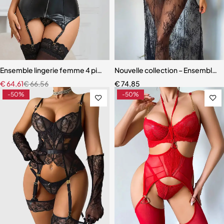
Ensemble lingerie femme 4 pièces – Cuir PU et dentelle respirante a
Nouvelle collection – Ensemble l
€
64,61
€
66,56
€
74,85
-50%
-50%