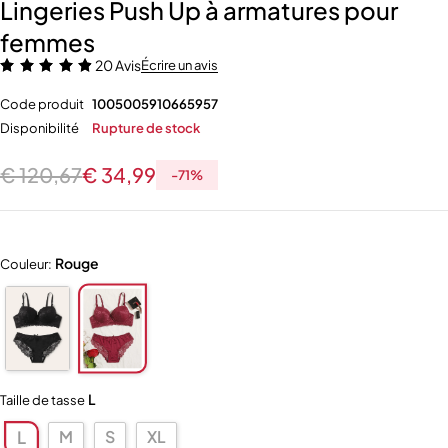
Lingeries Push Up à armatures pour
femmes
20 Avis
Écrire un avis
Code produit
1005005910665957
Disponibilité
Rupture de stock
€
120,67
€
34,99
-
71
%
Rouge
Couleur:
L
Taille de tasse
M
S
XL
L