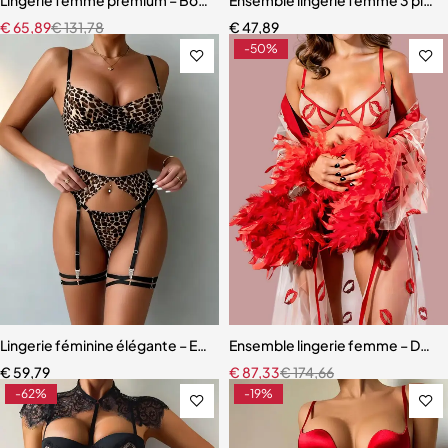
€
65,89
€
131,78
€
47,89
-50%
Lingerie féminine élégante – Ensemble en dentelle léopard avec eff
Ensemble lingerie femme – Dentell
€
59,79
€
87,33
€
174,66
-62%
-19%