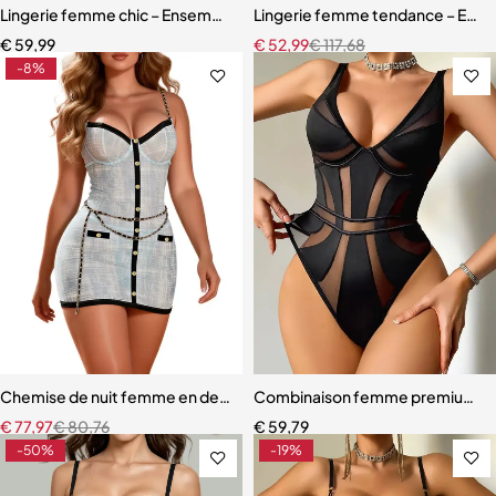
Lingerie femme chic – Ensemble cinq pièces avec soutien-gorge à m
Lingerie femme tendance – Ensem
€
59,99
€
52,99
€
117,68
-8%
Chemise de nuit femme en dentelle bleue – Babydoll avec armatures 
Combinaison femme premium – D
€
77,97
€
80,76
€
59,79
-50%
-19%