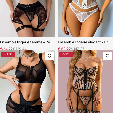
Ensemble lingerie femme – Résille élégante avec porte-jarretelles et
Ensemble lingerie élégant – Bretel
€
64,72
€
129,44
€
52,99
€
143,27
-50%
-50%