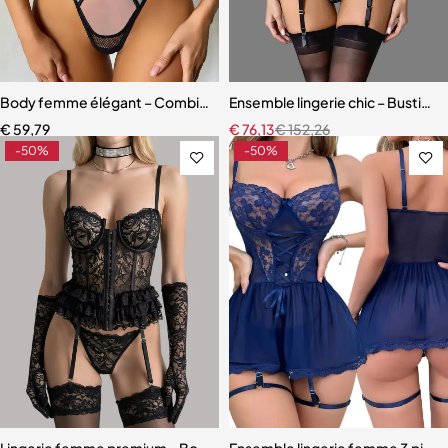
Body femme élégant – Combinaison avec empiècements en maille r
Ensemble lingerie chic – Bustier s
€
59,79
€
76,13
€
152,26
-50%
-50%
Lingerie femme premium – Body en dentelle florale avec fermeture 
Ensemble lingerie femme 3 pièces