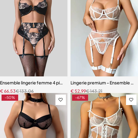
Ensemble lingerie femme 4 pièces – Broderie florale contrastée av
Lingerie premium – Ensemble en b
€
66,53
€
133,06
€
52,99
€
143,21
-50%
-67%