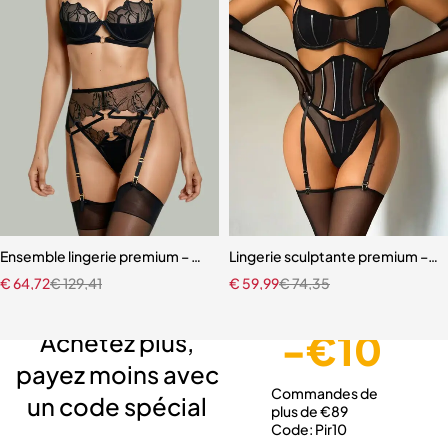
Ensemble lingerie premium – Bas, soutien-gorge et accessoires asso
Lingerie sculptante premium – Ens
€
64,72
€
129,41
€
59,99
€
74,35
Livraison gratuite
Service client expert
Paiement sécurisé
-€10
Achetez plus,
payez moins avec
Commandes de
un code spécial
plus de €89
Code: Pir10