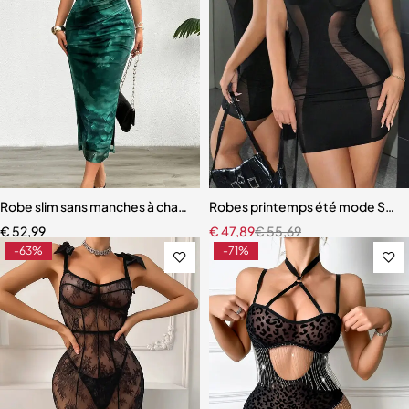
Robe slim sans manches à changement de couleur progressive, haut
Robes printemps été mode Sexy 
€
52,99
€
47,89
€
55,69
-63%
-71%