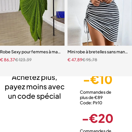
Robe Sexy pour femmes à manches longues sans bretelles froncé Mi
Mini robe à bretelles sans manche
€
86,37
€
123,39
€
47,89
€
95,78
Livraison gratuite
Service client expert
Paiement sécurisé
-€10
Achetez plus,
payez moins avec
Commandes de
un code spécial
plus de €89
Code: Pir10
-€20
Commandes de