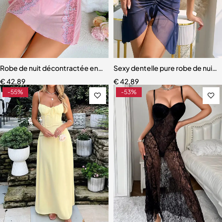
Robe de nuit décontractée en dentelle à fleurs pour femmes col en 
Sexy dentelle pure robe de nuit 
€
42,89
€
42,89
-55%
-53%