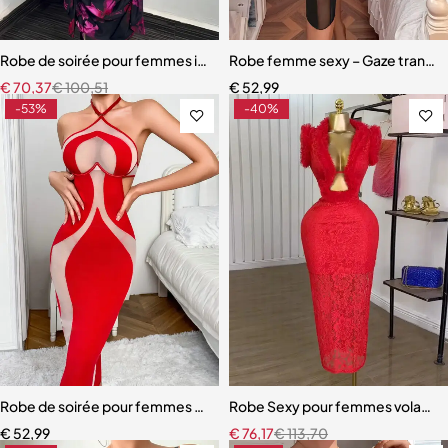
Robe de soirée pour femmes imprimé fleuri une épaule sans manche
Robe femme sexy – Gaze transpare
€
70,37
€
100,51
€
52,99
-53%
-40%
Robe de soirée pour femmes Sexy cou sangle tissu épissage
Robe Sexy pour femmes volants ép
€
52,99
€
76,17
€
113,70