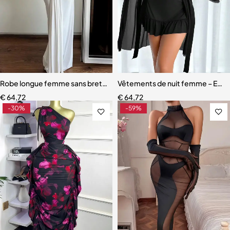
Robe longue femme sans bretelles – Paillettes patchwork, dos nu 
Vêtements de nuit femme – Ensemb
€
64,72
€
64,72
-30%
-59%