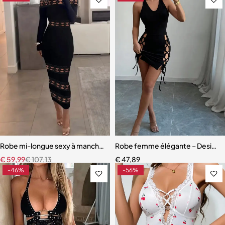
Robe mi-longue sexy à manches longues pour femmes, club de soir
Robe femme élégante – Design h
€
59,99
€
107,13
€
47,89
-46%
-56%