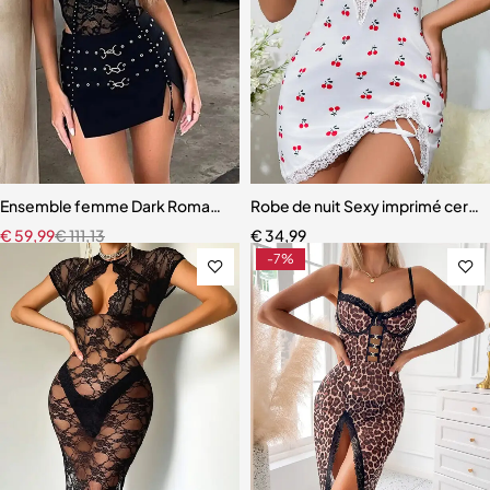
Ensemble femme Dark Romance – Robe dos nu épissage creux et strin
Robe de nuit Sexy imprimé cerise
€
59,99
€
111,13
€
34,99
-7%