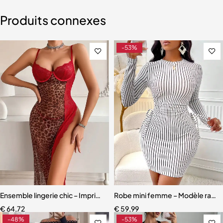
Produits connexes
-53%
Ensemble lingerie chic – Imprimé léopard et détails en dentelle délic
Robe mini femme – Modèle rayé 
€
64,72
€
59,99
-48%
-53%