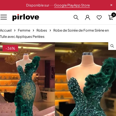
Disponible sur
Google Play
App Store
0
Accueil
Femme
Robes
Robe de Soirée de Forme Sirène en
Tulle avec Appliques Perlées
-36%