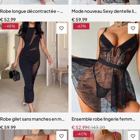
Robe longue décontractée – Style estival élégant pour femme
Mode nouveau Sexy dentelle lic
€
52,99
€
59,99
-48%
-63%
Robe gilet sans manches en maille patchwork pour femmes
Ensemble robe lingerie femme – D
€
59,99
€
52,99
€
143,20
-40%