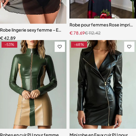
Robe pour femmes Rose imprimée
Robe lingerie sexy femme – Ensemble dentelle avec soutien-gorge,
€
78,69
€
112,42
€
42,89
-53%
-68%
Robes en cuir PU pour femmes, col haut, fermeture éclair
Mini robe en Faux cuir PU pour fe