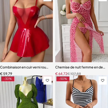
Combinaison en cuir verni rouge pour fille épicée mode européenne e
Chemise de nuit femme en dentel
€
59,79
€
64,72
€
107,88
-30%
-50%