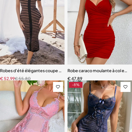
Robes d'été élégantes coupe slim rayures sans manches épaules d
Robe caraco moulante à col en V 
€
52,99
€
55,80
€
47,89
-8%