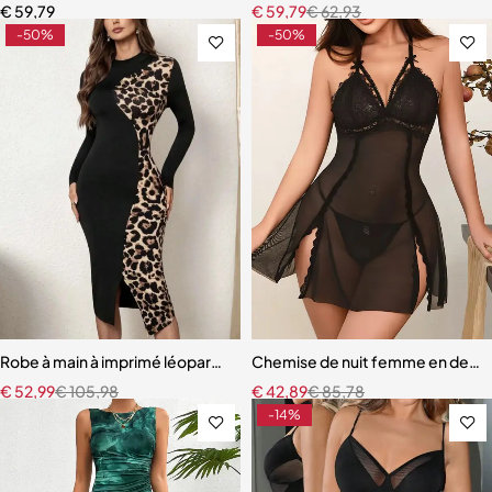
€
59,79
€
59,79
€
62,93
-50%
-50%
Robe à main à imprimé léopard, Slim et élégante, polyvalente
Chemise de nuit femme en dentell
€
52,99
€
105,98
€
42,89
€
85,78
-14%