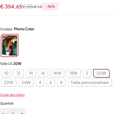
€
354,65
€
554,14
-
36
%
Photo Color
Couleur:
20W
Taille US
10
12
14
16
16W
18W
2
20W
22W
24W
4
6
8
Taille personnalisée
Guide des tailles
Quantité