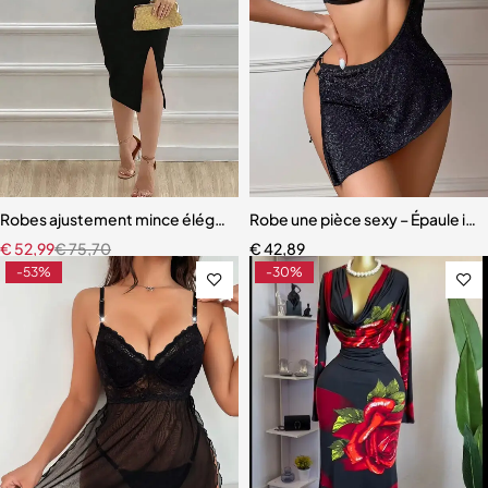
Robes ajustement mince élégant fente latérale fermeture éclair m
Robe une pièce sexy – Épaule inc
€
52,99
€
75,70
€
42,89
-53%
-30%