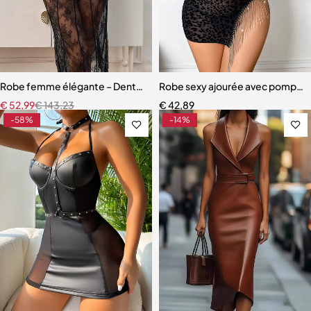
Robe femme élégante – Dentelle raffinée avec bretelles et coupe s
Robe sexy ajourée avec pompon
€
52,99
€
143,23
€
42,89
-58%
-14%