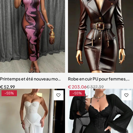
Printemps et été nouveau modèle design motif serré sexy élégant
Robe en cuir PU pour femmes, bou
€
52,99
€
203,06
€
327,39
-55%
-55%