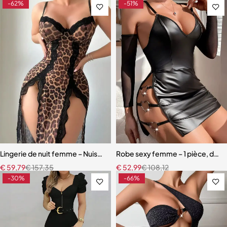
-62%
-51%
Lingerie de nuit femme – Nuisette léopard avec garniture en dentell
Robe sexy femme – 1 pièce, déco
€
59,79
€
157,35
€
52,99
€
108,12
-30%
-66%