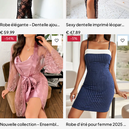
Robe élégante – Dentelle ajourée avec fente haute et effet sculpta
Sexy dentelle imprimé léopard rob
€
59,99
€
47,89
-54%
-5%
Nouvelle collection – Ensemble nuisette et lingerie assortie pour f
Robe d'été pour femme 2025 conf