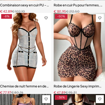
Combinaison sexy en cuir PU – Col licou, maille épissée et design ajou
Robe en cuir Pu pour femmes, cou
€
42,89
€
102,10
€
181,95
€
212,50
-8%
-50%
Chemise de nuit femme en dentelle bleue – Babydoll avec armatures 
Robe de Lingerie Sexy imprimé l
€
77,97
€
80,76
€
47,89
€
95,31
-38%