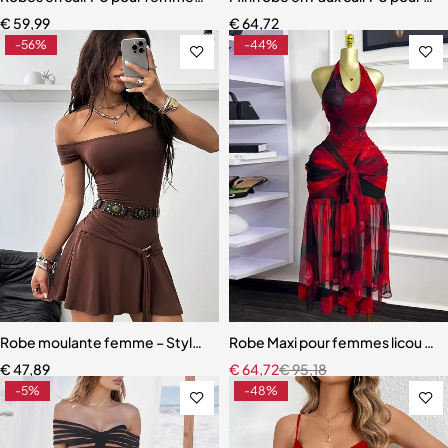
€
59,99
€
64,72
-56%
-44%
Robe moulante femme – Style Y2K en tricot extensible
Robe Maxi pour femmes licou cou
€
47,89
€
64,72
€
95,18
-5%
-48%