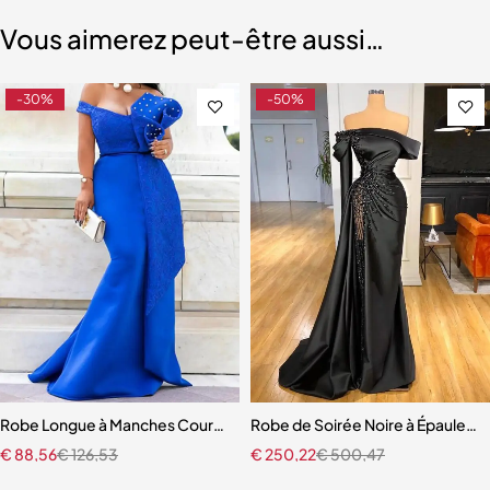
Vous aimerez peut-être aussi…
-30%
-50%
 pour femme
Robe Longue à Manches Courtes et Col Bateau pour Femme
Robe de Soirée Noire à Épaules 
€
88,56
€
126,53
€
250,22
€
500,47