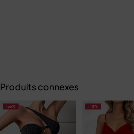
 pour femmes
Produits connexes
-66%
-48%