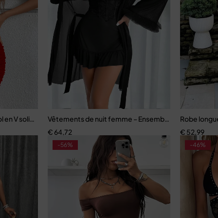
al et coupe façonnante tendance
 en V solide, robe de discothèque sans manches pour toutes les sai
Vêtements de nuit femme – Ensemble 2 pièces chic et
Robe longue
€
64,72
€
52,99
-56%
-46%