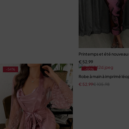
Printemps et été nouveau 
€
52,99
-54%
-50%
Robe à main à imprimé léop
€
52,99
€
105,98