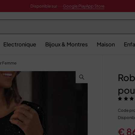
Disponible sur
Google Play
App Store
Electronique
Bijoux & Montres
Maison
Enfa
our Femme
Rob
pou
Code pro
Disponibi
€
8