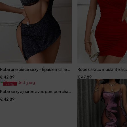
Robe une pièce sexy – Épaule inclinée, design creux, boucle en mét
Robe caraco moulante à col
€
42,89
€
47,89
-71%
Robe sexy ajourée avec pompon chaîne suspendue
€
42,89