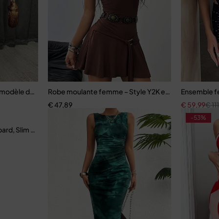
modèle design motif serré sexy élégant
Robe moulante femme – Style Y2K en tricot extensib
Ensemble fe
€
47,89
€
59,99
€
11
-53%
ard, Slim et élégante, polyvalente