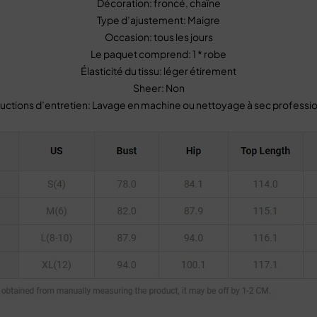
Décoration: froncé, chaîne
Type d’ajustement: Maigre
Occasion: tous les jours
Le paquet comprend: 1 * robe
Élasticité du tissu: léger étirement
Sheer: Non
ructions d’entretien: Lavage en machine ou nettoyage à sec professi