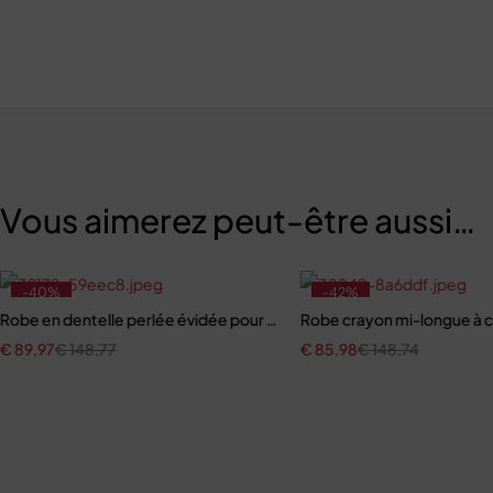
Vous aimerez peut-être aussi…
-40%
-42%
Robe en dentelle perlée évidée pour femmes
Robe crayon mi-longue à 
€
89,97
€
148,77
€
85,98
€
148,74