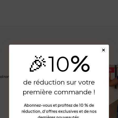
%
🎉
10
-36%
-34%
col rond pour femmes
Mini robe torsadée vintage pour femme
de réduction sur votre
€
88,56
€
138,45
première commande !
Abonnez-vous et profitez de
10 % de
réduction
, d'offres exclusives et de nos
dernières nouveautés.