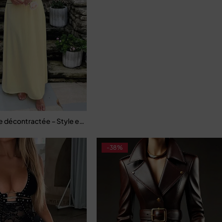
sons
 raffiné
 décontractée – Style estival élégant pour femme
-38%