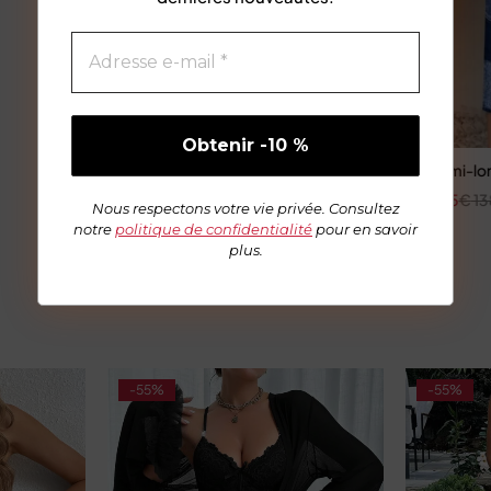
Robe mi-lon
€
91,45
€
13
Nous respectons votre vie privée. Consultez
notre
politique de confidentialité
pour en savoir
plus.
-55%
-55%