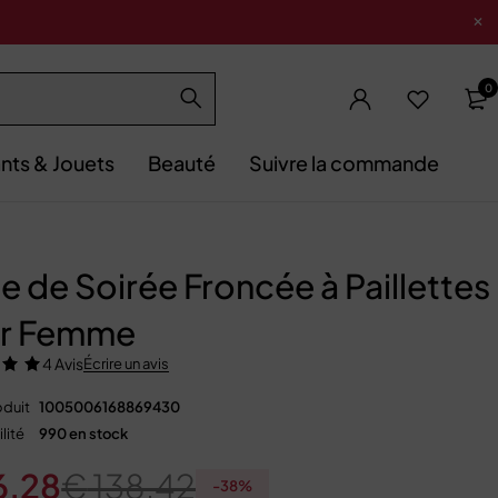
0
nts & Jouets
Beauté
Suivre la commande
e de Soirée Froncée à Paillettes
r Femme
4 Avis
Écrire un avis
duit
1005006168869430
lité
990 en stock
6,28
€
138,42
-
38
%