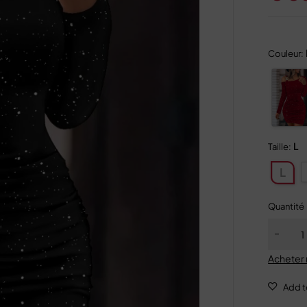
Couleur:
L
Taille:
L
Quantité
Acheter