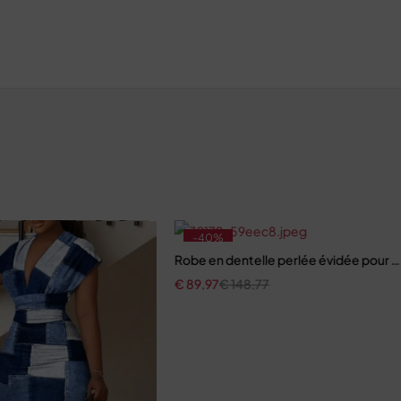
-40%
Robe en dentelle perlée évidée pour
€
89,97
€
148,77