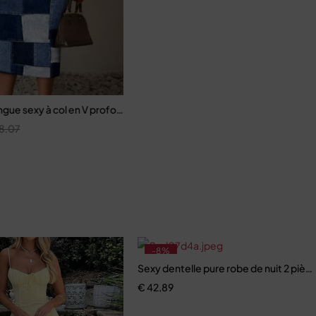
gue sexy à col en V profond pour femmes
8,07
-8%
Sexy dentelle pure robe de nuit 2 piè
€
42,89