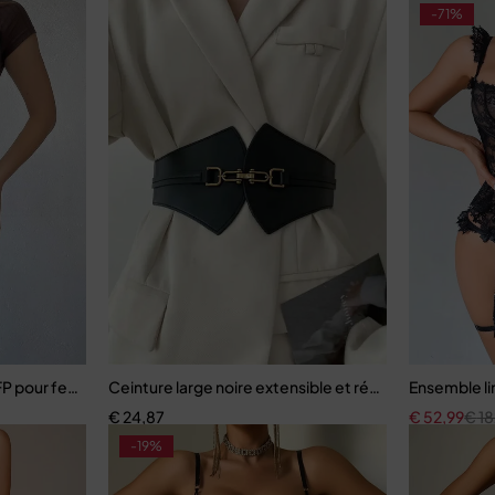
-71%
 SFP pour femmes
Ceinture large noire extensible et réglable pour fem
Ensemble li
€
24,87
€
52,99
€
18
-19%