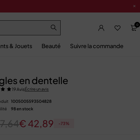
0
nts & Jouets
Beauté
Suivre la commande
gles en dentelle
19 Avis
Écrire un avis
duit
1005005593504828
lité
98 en stock
7,64
€
42,89
-
73
%