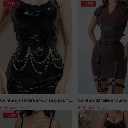
-78%
-85%
Ceinture jarretière en cuir sexy pour femmes
Ceinture de taille en cuir
€
28,64
€
106,90
€
28,64
€
114,64
-50%