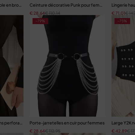
le en broderie florale avec soutien-gorge à armatures
Ceinture décorative Punk pour femmes, Style de rue, 
Lingerie ha
€
28,64
€
110,14
€
71,01
€
14
-79%
-75%
s perforation, rétro simple
Porte-jarretelles en cuir pour femmes
Large Y2K n
€
28,64
€
112,95
€
42,89
€
17