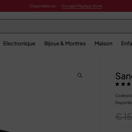
Disponible sur
Google Play
App Store
Electronique
Bijoux & Montres
Maison
Enfa
San
Code pro
Disponibi
€
15