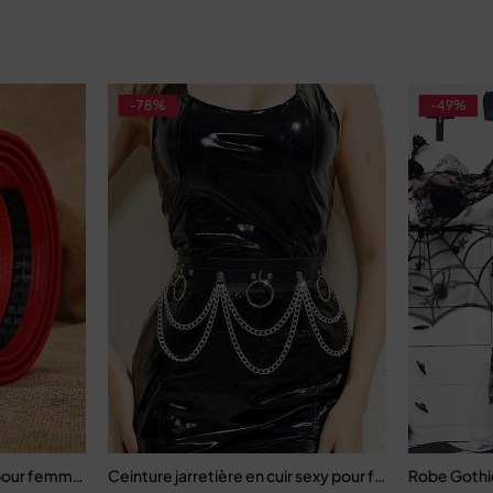
-78%
-49%
e pour femmes, décontractée
Ceinture jarretière en cuir sexy pour femmes
Robe Gothiq