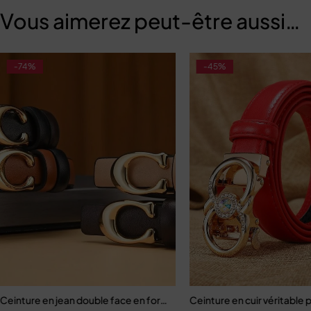
Vous aimerez peut-être aussi…
-74%
-45%
ille Haute pour Femme
Ceinture en jean double face en forme de C pour femmes
Ceinture en cuir véritabl