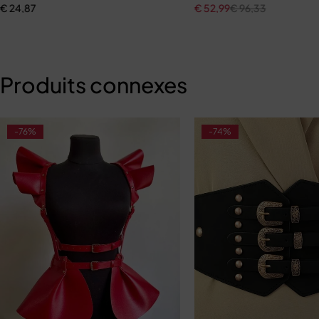
€
24,87
€
52,99
€
96,33
Produits connexes
-76%
-74%