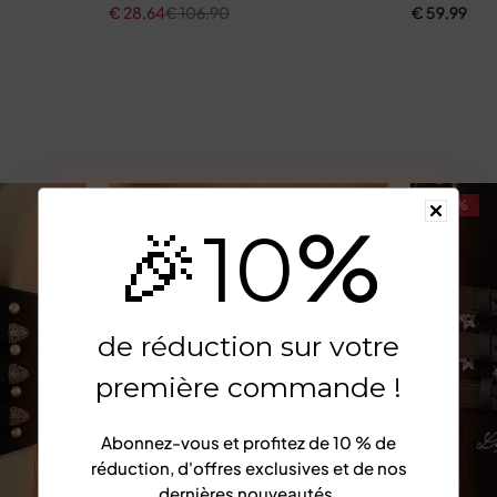
€
28,64
€
106,90
€
59,99
-45%
-73%
%
🎉
10
de réduction sur votre
première commande !
Abonnez-vous et profitez de
10 % de
réduction
, d'offres exclusives et de nos
dernières nouveautés.