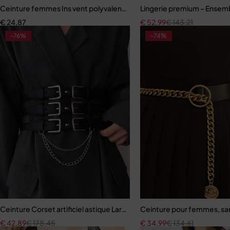
Ceinture femmes Ins vent polyvalent Version coréenne
Lingerie premium – Ensemb
€
24,87
€
52,99
€
143,21
-76%
-74%
Ceinture Corset artificiel astique Large avec Pompon pour Femme
Ceinture pour femmes, san
€
42,89
€
178,45
€
34,99
€
134,61