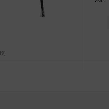
Share
:
19)