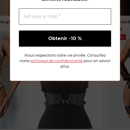
ure gothique Triple boucle larges ceintures classique Corset
Ceinture en cuir véritable pour femmes, décontracté
Ceintures de
€
52,99
€
96,33
€
42,89
-80%
-50%
Nous respectons votre vie privée. Consultez
notre
politique de confidentialité
pour en savoir
plus.