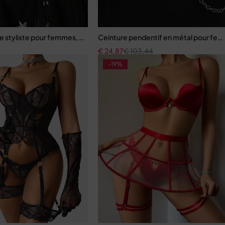
e
 styliste pour femmes, haute qualité, luxe, taille féminine
Ceinture pendentif en métal pour fe
€
24,87
€
103,44
-19%