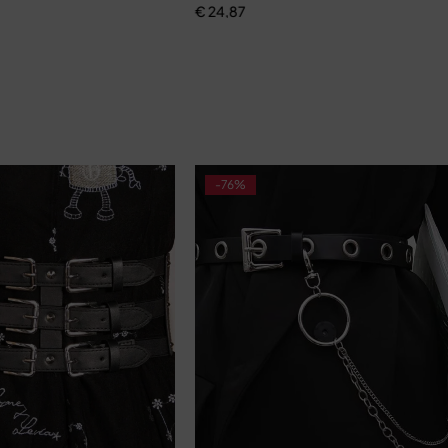
€
24,87
-76%