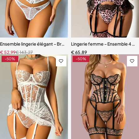
Ensemble lingerie élégant – Bretelles réglables et dentelle raffinée
Lingerie femme – Ensemble 4 pièc
€
52,99
€
143,27
€
65,89
-50%
-50%