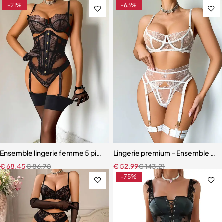
-21%
-63%
Ensemble lingerie femme 5 pièces – Dentelle brodée avec cache-tai
Lingerie premium – Ensemble en b
€
68,45
€
86,78
€
52,99
€
143,21
-75%