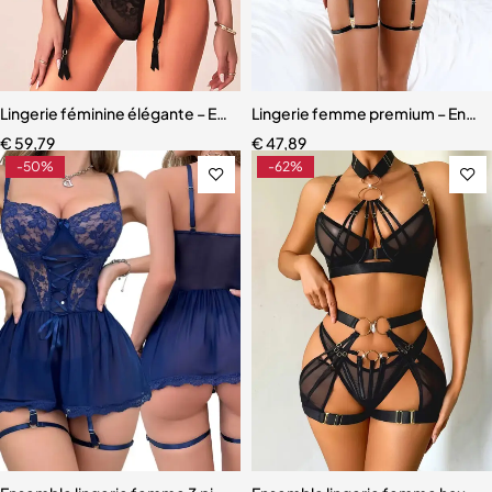
Lingerie féminine élégante – Ensemble léopard avec détails en maille
Lingerie femme premium – Ensemb
€
59,79
€
47,89
-50%
-62%