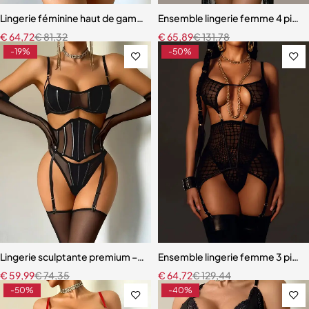
Lingerie féminine haut de gamme – Soutien-gorge et culotte en mail
Ensemble lingerie femme 4 pièces
€
64,72
€
81,32
€
65,89
€
131,78
-19%
-50%
Lingerie sculptante premium – Ensemble cinq pièces en maille ultra-
Ensemble lingerie femme 3 pièces
€
59,99
€
74,35
€
64,72
€
129,44
-50%
-40%