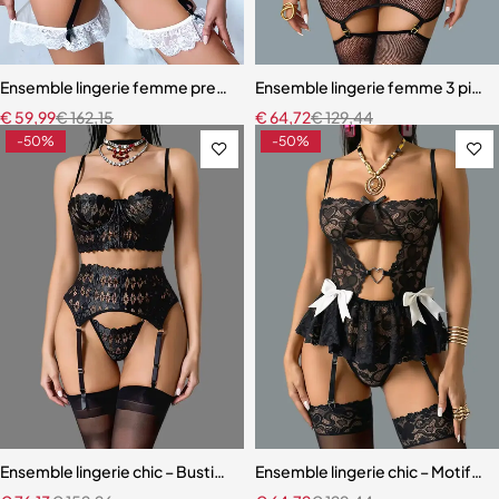
Ensemble lingerie femme premium – Broderie artisanale, strass et jar
Ensemble lingerie femme 3 pièces 
€
59,99
€
162,15
€
64,72
€
129,44
-50%
-50%
Ensemble lingerie chic – Bustier sculptant avec porte-jarretelles et 
Ensemble lingerie chic – Motifs c