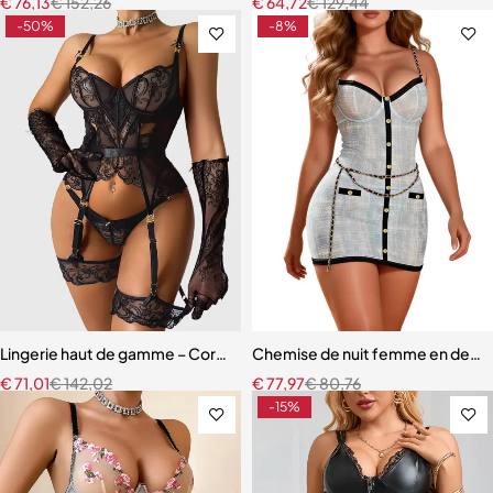
€
76,13
€
152,26
€
64,72
€
129,44
-50%
-8%
Lingerie haut de gamme – Corset en dentelle avec string, manchette
Chemise de nuit femme en dentell
€
71,01
€
142,02
€
77,97
€
80,76
-15%