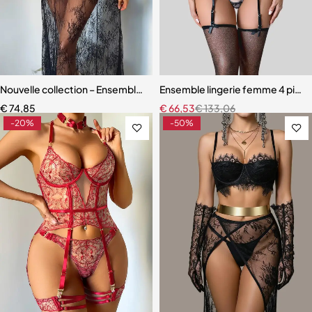
Nouvelle collection – Ensemble lingerie 3 pièces élégant et moderne
Ensemble lingerie femme 4 pièces
€
74,85
€
66,53
€
133,06
-20%
-50%