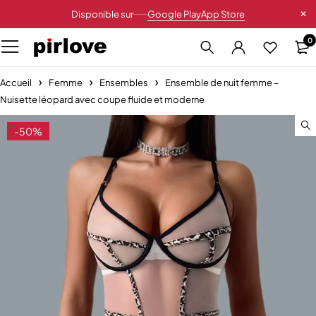
Disponible sur
Google Play
App Store
0
Accueil
Femme
Ensembles
Ensemble de nuit femme –
Nuisette léopard avec coupe fluide et moderne
-50%