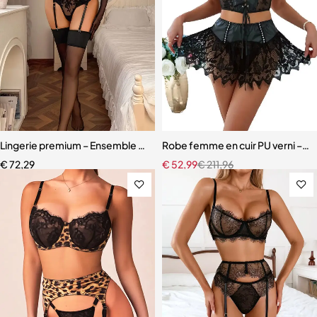
Lingerie premium – Ensemble en dentelle brodée avec porte-jarretell
Robe femme en cuir PU verni – Dente
€
72,29
€
52,99
€
211,96