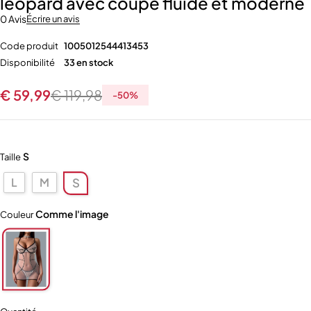
léopard avec coupe fluide et moderne
0 Avis
Écrire un avis
Code produit
1005012544413453
Disponibilité
33 en stock
€
59,99
€
119,98
-
50
%
S
Taille
L
M
S
Comme l'image
Couleur