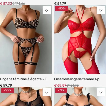
€
87,33
€
174,66
€
59,79
-50%
Lingerie féminine élégante – Ensemble en dentelle léopard avec eff
Ensemble lingerie femme 4 pièces
€
59,79
€
65,89
€
131,78
-50%
-71%