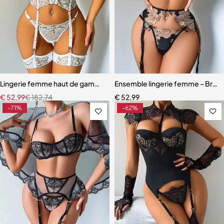
Lingerie femme haut de gamme – Dentelle raffinée avec effet push
Ensemble lingerie femme – Broder
€
52,99
€
182,74
€
52,99
-71%
-62%