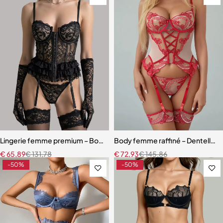
Lingerie femme premium – Body en dentelle florale avec fermeture 
Body femme raffiné – Dentelle, d
€
65,89
€
131,78
€
72,93
€
145,86
-50%
-50%