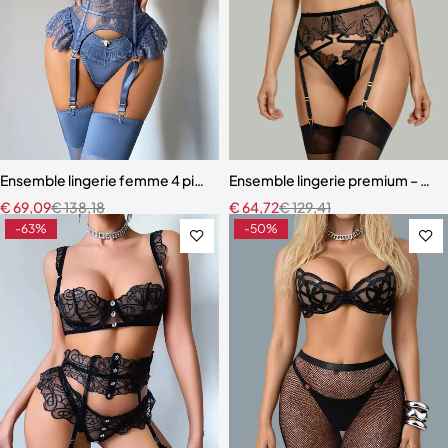
Ensemble lingerie femme 4 pièces – Satin bleu ardoise et dentelle à ci
Ensemble lingerie premium – Bas,
€
69,09
€
138,18
€
64,72
€
129,41
-63%
-50%