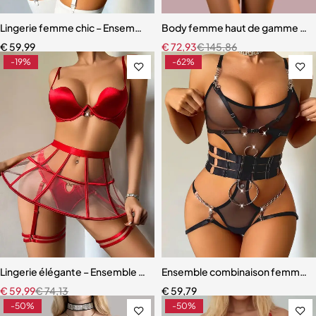
Lingerie femme chic – Ensemble cinq pièces avec soutien-gorge à m
Body femme haut de gamme – Linge
€
59,99
€
72,93
€
145,86
-19%
-62%
Lingerie élégante – Ensemble avec soutien-gorge à armatures et jup
Ensemble combinaison femme – Ma
€
59,99
€
74,13
€
59,79
-50%
-50%