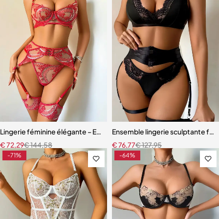
Lingerie féminine élégante – Ensemble avec porte-jarretelles et détai
Ensemble lingerie sculptante fem
€
72,29
€
144,58
€
76,77
€
127,95
-71%
-64%