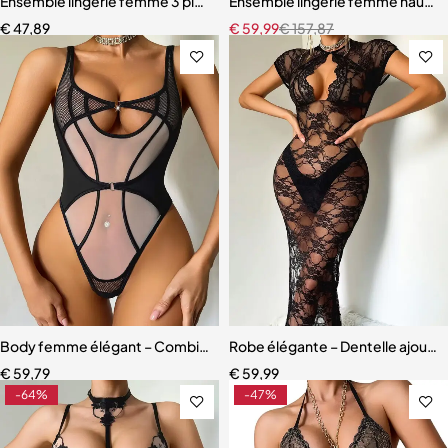
Ensemble lingerie femme 3 pièces – Soutien-gorge, culotte et porte
Ensemble lingerie femme haut de
€
47,89
€
59,99
€
157,87
Body femme élégant – Combinaison avec empiècements en maille r
Robe élégante – Dentelle ajourée
€
59,79
€
59,99
-64%
-47%