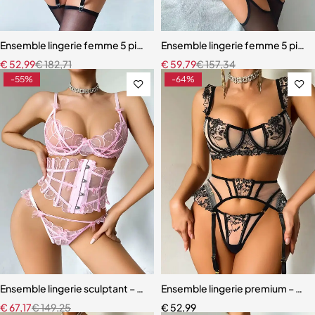
Ensemble lingerie femme 5 pièces – Dentelle brodée florale avec fou
Ensemble lingerie femme 5 pièces
€
52,99
€
182,71
€
59,79
€
157,34
-55%
-64%
Ensemble lingerie sculptant – Taille ajustée et broderie florale
Ensemble lingerie premium – Dente
€
67,17
€
149,25
€
52,99