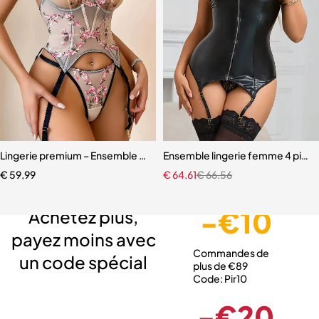
Lingerie premium – Ensemble sculptant en dentelle brodée florale
Ensemble lingerie femme 4 pièces 
€
59,99
€
64,61
€
66,56
Livraison gratuite
Service client expert
Paiement sécurisé
-€10
Achetez plus,
payez moins avec
Commandes de
un code spécial
plus de €89
Code: Pir10
-€20