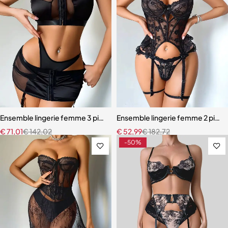
Ensemble lingerie femme 3 pièces – Satin noir avec corset à lacets et
Ensemble lingerie femme 2 pièces 
€
71,01
€
142,02
€
52,99
€
182,72
-50%