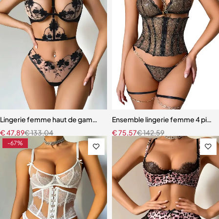
Lingerie femme haut de gamme – Soutien-gorge à armatures et cou
Ensemble lingerie femme 4 pièces
€
47,89
€
133,04
€
75,57
€
142,59
-67%