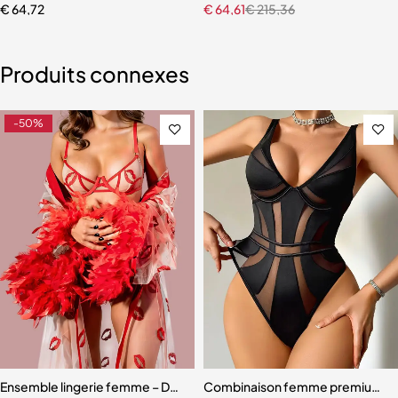
€
64,72
€
64,61
€
215,36
Produits connexes
-50%
Ensemble lingerie femme – Dentelle rouge avec robe en maille et fini
Combinaison femme premium – D