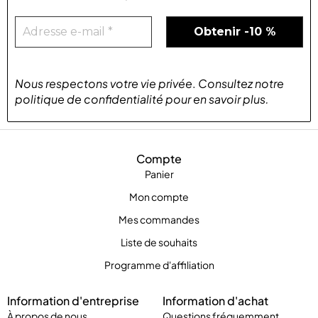
Nous respectons votre vie privée
.
Consultez notre
politique de confidentialité
pour
en savoir plus
.
Compte
Panier
Mon compte
Mes commandes
Liste de souhaits
Programme d'affiliation
Information d'entreprise
Information d'achat
À propos de nous
Questions fréquemment