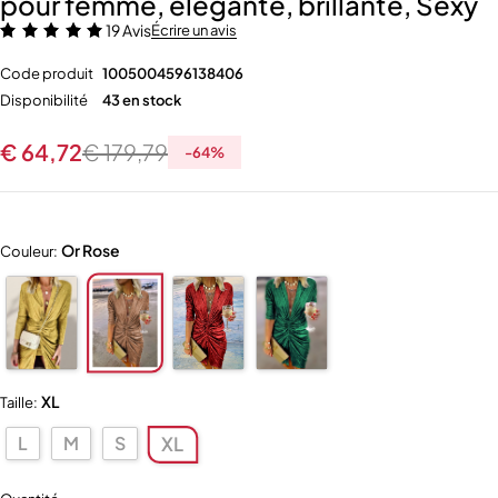
pour femme, élégante, brillante, Sexy
19 Avis
Écrire un avis
Code produit
1005004596138406
Disponibilité
43 en stock
€
64,72
€
179,79
-
64
%
Or Rose
Couleur:
XL
Taille:
L
M
S
XL