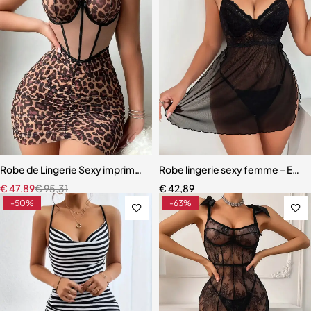
Robe de Lingerie Sexy imprimé léopard Design arête de poisson
Robe lingerie sexy femme – Ense
€
47,89
€
95,31
€
42,89
-50%
-63%