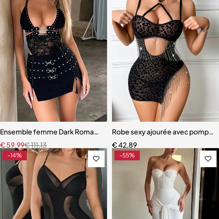
Ensemble femme Dark Romance – Robe dos nu épissage creux et strin
Robe sexy ajourée avec pompon
€
59,99
€
111,13
€
42,89
-14%
-55%