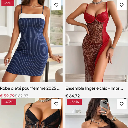
-5%
Robe d'été pour femme 2025 confortable et chic rayures
Ensemble lingerie chic – Imprimé 
€
59,79
€
62,93
€
64,72
-63%
-56%