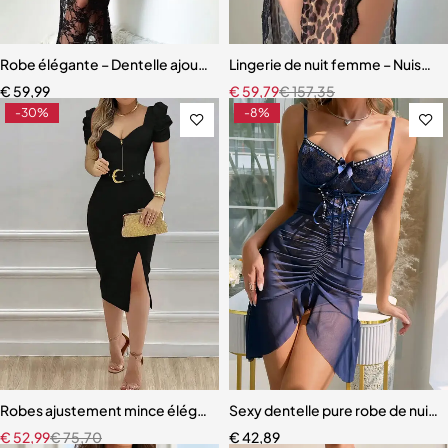
Robe élégante – Dentelle ajourée avec fente haute et effet sculpta
Lingerie de nuit femme – Nuisette
€
59,99
€
59,79
€
157,35
-30%
-8%
Robes ajustement mince élégant fente latérale fermeture éclair m
Sexy dentelle pure robe de nuit 
€
52,99
€
75,70
€
42,89