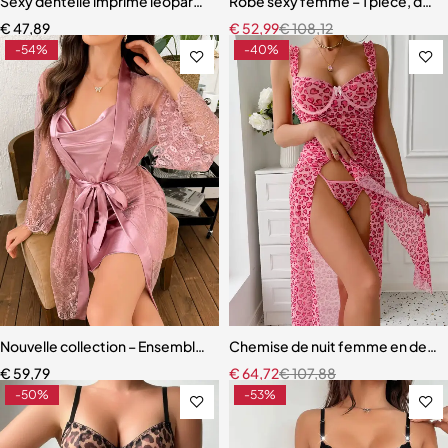
Sexy dentelle imprimé léopard robe de nuit 2 pièces ensembles fanta
Robe sexy femme – 1 pièce, déco
€
47,89
€
52,99
€
108,12
-54%
-40%
Nouvelle collection – Ensemble nuisette et lingerie assortie pour f
Chemise de nuit femme en dentel
€
59,79
€
64,72
€
107,88
-50%
-53%