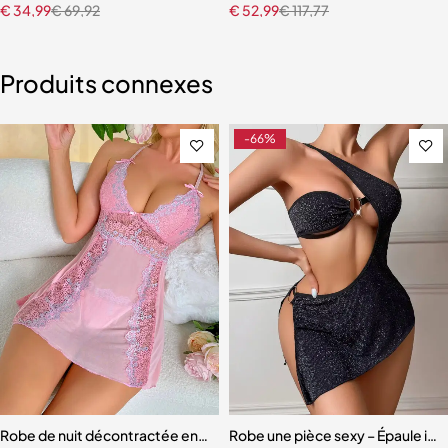
€
34,99
€
69,92
€
52,99
€
117,77
Produits connexes
-66%
Robe de nuit décontractée en dentelle à fleurs pour femmes col en 
Robe une pièce sexy – Épaule inc