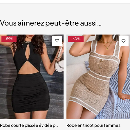
Vous aimerez peut-être aussi…
-59%
-60%
ne pour femmes
Robe courte plissée évidée pour femme,
Robe en tricot pour femmes