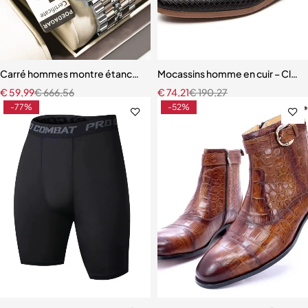
Carré hommes montre étanche lumineux chronographe calendrier h
Mocassins homme en cuir – Class
€
59,99
€
666,56
€
74,21
€
190,27
-77%
-52%