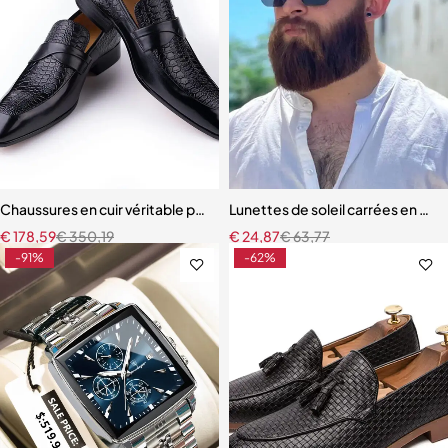
Chaussures en cuir véritable pour hommes pour soirée d'affaires brit
Lunettes de soleil carrées en m
€
178,59
€
350,19
€
24,87
€
63,77
-91%
-62%