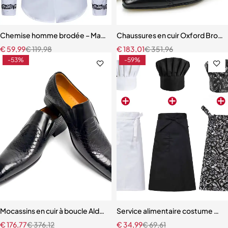
Chemise homme brodée – Manches longues, style européen et amér
Chaussures en cuir Oxford Brog
€
59,99
€
119,98
€
183,01
€
351,96
-53%
-59%
Mocassins en cuir à boucle Ald-on pour hommes
Service alimentaire costume de cui
€
176,77
€
376,12
€
34,99
€
69,61