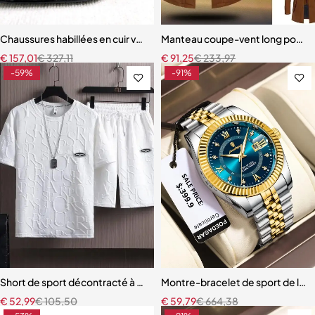
Chaussures habillées en cuir véritable pour hommes, Oxfords formel
Manteau coupe-vent long pour
€
157,01
€
327,11
€
91,25
€
233,97
-59%
-91%
Short de sport décontracté à manches courtes pour hommes, t-shir
Montre-bracelet de sport de luxe
€
52,99
€
105,50
€
59,79
€
664,38