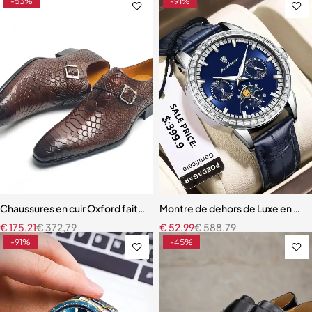
-53%
-91%
Chaussures en cuir Oxford faites à la main pour hommes, chaussures
Montre de dehors de Luxe en Cu
€
175,21
€
372,79
€
52,99
€
588,79
-91%
-45%