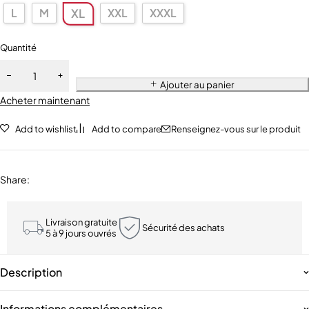
L
M
XXL
XXXL
XL
Quantité
Ajouter au panier
Acheter maintenant
Add to wishlist
Add to compare
Renseignez-vous sur le produit
Share
:
Livraison gratuite
Sécurité des achats
5 à 9 jours ouvrés
Description
Informations complémentaires