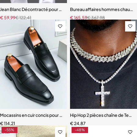
Jean Blanc Décontracté pour Homme
Bureau affaires hommes chaussur
€
59,99
€
122,41
€
165,59
€
367,98
Mocassins en cuir concis pour hommes
Hip Hop 2 pièces chaîne de Tenn
€
114,21
€
24,87
-55%
-48%