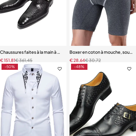
Chaussures faites à la main à motif serpentin pour hommes, mocassi
Boxer en coton à mouche, sous-
€
151,81
€
361,45
€
28,64
€
30,72
-50%
-48%