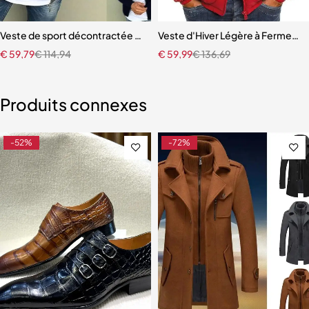
capuche pour homme
Veste de sport décontractée à manches longues pour hommes
Veste d'Hiver Légère à Fermetur
€
59,79
€
114,94
€
59,99
€
136,69
Produits connexes
-52%
-72%