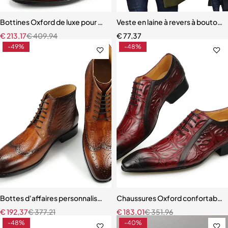
Bottines Oxford de luxe pour hommes, bottes habillées en cuir véri
Veste en laine à revers à bouto
€
213,17
€
409,94
€
77,37
-49%
-48%
Bottes d'affaires personnalisées pour hommes Brogue à lacets à la c
Chaussures Oxford confortables
€
192,37
€
377,21
€
183,01
€
351,96
-48%
-40%