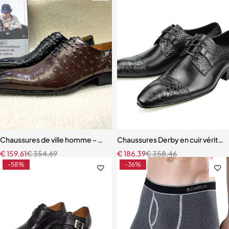
Chaussures de ville homme – Oxford brogue en cuir avec finition pr
Chaussures Derby en cuir véritab
€
159,61
€
354,69
€
186,39
€
358,46
-58%
-36%