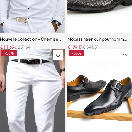
Nouvelle collection – Chemise homme élégante à col mandarin et b
Mocassins en cuir pour hommes 
€
111,69
€
251,64
€
174,17
€
341,51
-56%
-55%