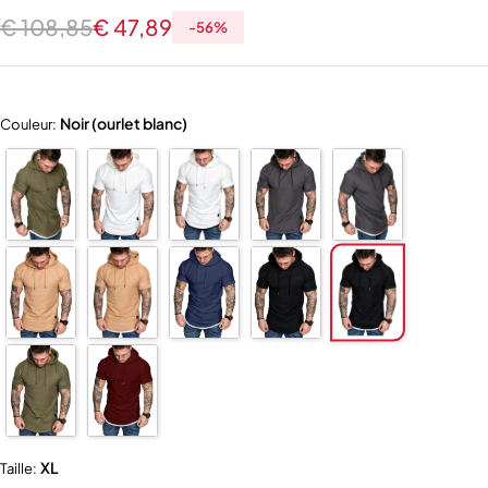
€
108,85
€
47,89
-
56
%
Noir (ourlet blanc)
Couleur:
XL
Taille: