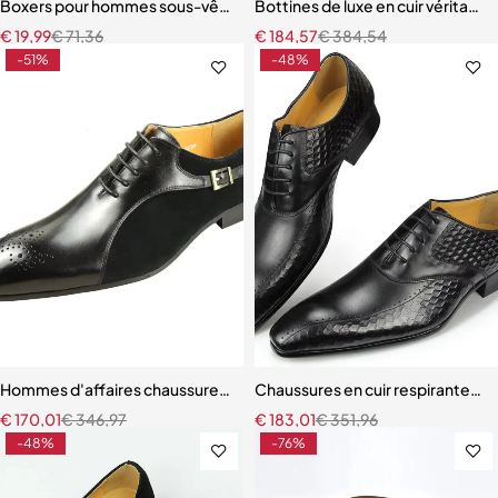
Boxers pour hommes sous-vêtements de sport caleçons de sport
Bottines de luxe en cuir véritabl
€
19,99
€
71,36
€
184,57
€
384,54
-51%
-48%
Hommes d'affaires chaussures en cuir de luxe Patchwork haute quali
Chaussures en cuir respirantes p
€
170,01
€
346,97
€
183,01
€
351,96
-48%
-76%