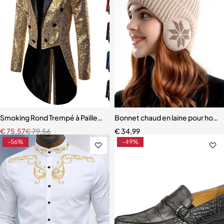
Smoking Rond Trempé à Paillettes pour Homme
Bonnet chaud en laine pour ho
€
75,57
€
79,56
€
34,99
-56%
-49%