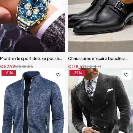
Montre de sport de luxe pour hommes, étanche et lumineuse
Chaussures en cuir à boucle laté
€
52,99
€
588,86
€
178,59
€
324,71
-61%
-39%