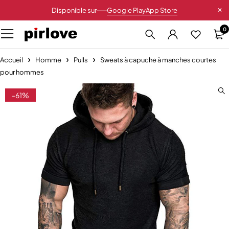
Disponible sur
Google Play
App Store
0
Accueil
Homme
Pulls
Sweats à capuche à manches courtes
pour hommes
-61%