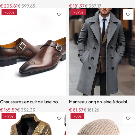
€
203,81
€
399,65
€
181,97
€
387,17
-53%
-59%
Chaussures en cuir de luxe pour hommes, bonne qualité, affaires, ma
Manteau long en laine à double
€
165,59
€
352,33
€
81,57
€
181,26
-19%
-8%