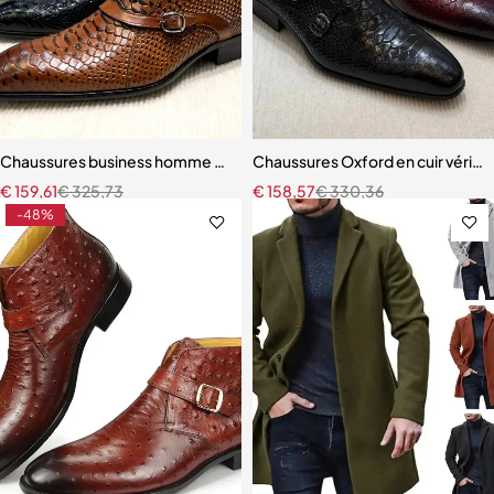
Chaussures business homme – Style italien en cuir avec finition luxu
Chaussures Oxford en cuir véritab
€
159,61
€
325,73
€
158,57
€
330,36
-48%