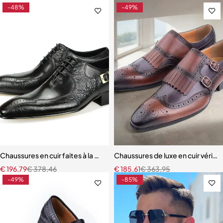
-48%
-49%
Chaussures en cuir faites à la main pour hommes chaussures d'affai
Chaussures de luxe en cuir vérita
€
196,79
€
378,46
€
185,61
€
363,95
-49%
-85%