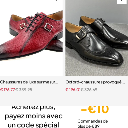
Chaussures de luxe sur mesure pour hommes chaussures brock auth
Oxford-chaussures provoqué en c
€
176,77
€
339,95
€
196,01
€
326,69
Livraison gratuite
Service client expert
Paiement sécurisé
-€10
Achetez plus,
payez moins avec
Commandes de
un code spécial
plus de €89