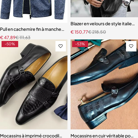
Blazer en velours de style italie
Pull en cachemire fin à manches longues pour hommes
€
150,77
€
218,50
€
47,89
€
111,63
-50%
-53%
Mocassins à imprimé crocodile pour hommes, chaussures d'affaires
Mocassins en cuir véritable pour