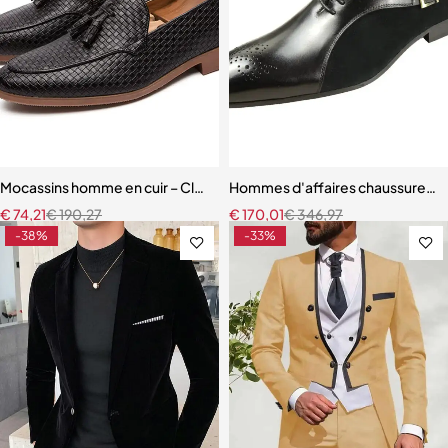
Mocassins homme en cuir – Classiques à pompons, confortables et 
Hommes d'affaires chaussures en 
€
74,21
€
190,27
€
170,01
€
346,97
-38%
-33%