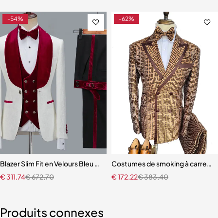
-54%
-62%
mme pour hommes
Blazer Slim Fit en Velours Bleu Marine pour Homme
Costumes de smoking à carreau
€
311,74
€
672,70
€
172,22
€
383,40
Produits connexes