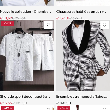
Nouvelle collection – Chemise homme élégante à col mandarin et b
Chaussures habillées en cuir vér
€
111,69
€
251,64
€
157,01
€
327,11
-59%
Short de sport décontracté à manches courtes pour hommes, t-shir
Ensembles trempés d'affaires 
€
52,99
€
105,50
€
140,50
-49%
-74%