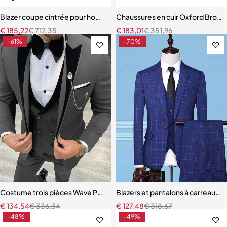
Blazer coupe cintrée pour hommes
Chaussures en cuir Oxford Brog
€
185,22
€
712,35
€
183,01
€
351,96
-61%
-70%
Costume trois pièces Wave Point pour hommes
Blazers et pantalons à carreaux
€
134,54
€
336,34
€
127,48
€
318,67
-48%
-49%