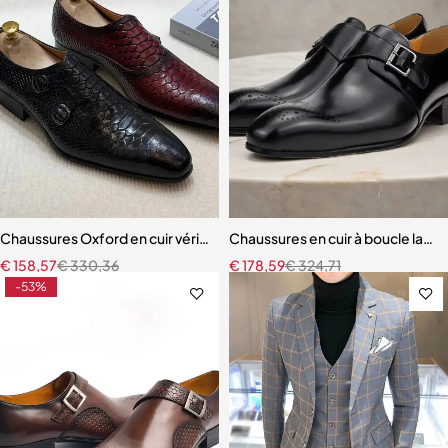
Chaussures Oxford en cuir véritable pour hommes, couleur unie, faites
Chaussures en cuir à boucle laté
€
158,57
€
330,36
€
178,59
€
324,71
-53%