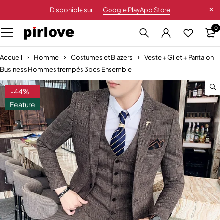
Disponible sur
Google Play
App Store
0
Accueil
Homme
Costumes et Blazers
Veste + Gilet + Pantalon
Business Hommes trempés 3pcs Ensemble
-44%
Feature