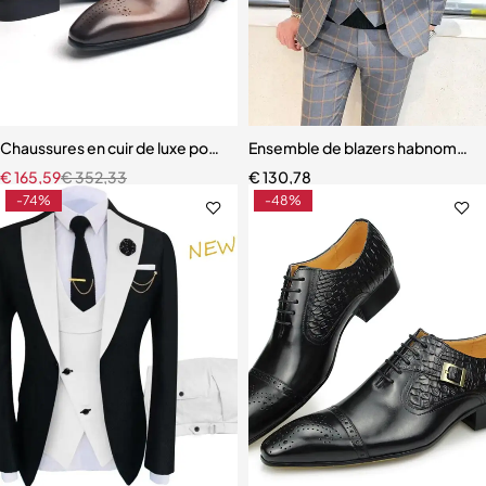
Chaussures en cuir de luxe pour hommes, bonne qualité, affaires, ma
Ensemble de blazers habnommé
€
165,59
€
352,33
€
130,78
-74%
-48%