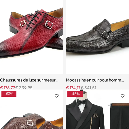
Chaussures de luxe sur mesure pour hommes chaussures brock auth
Mocassins en cuir pour hommes 
€
176,77
€
339,95
€
174,17
€
341,51
-53%
-45%