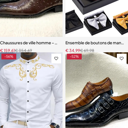
Chaussures de ville homme – Oxford brogue en cuir avec finition pr
Ensemble de boutons de manchet
€
159,61
€
354,69
€
34,99
€
69,98
-56%
-52%