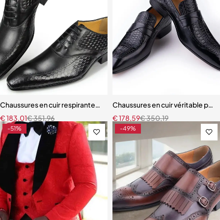
Chaussures en cuir respirantes pour hommes, chaussures formelles d
Chaussures en cuir véritable pour
€
183,01
€
351,96
€
178,59
€
350,19
-51%
-49%