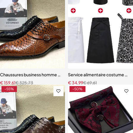
Chaussures business homme – Style italien en cuir avec finition luxu
Service alimentaire costume de cui
€
159,61
€
325,73
€
34,99
€
69,61
-55%
-50%