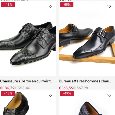
-48%
-55%
Chaussures Derby en cuir véritable pour hommes, chaussures formell
Bureau affaires hommes chaussur
€
186,39
€
358,46
€
165,59
€
367,98
-48%
-49%