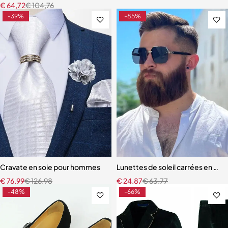
€
64,72
€
104,76
-39%
-85%
Cravate en soie pour hommes
Lunettes de soleil carrées en m
€
76,99
€
126,98
€
24,87
€
63,77
-48%
-66%