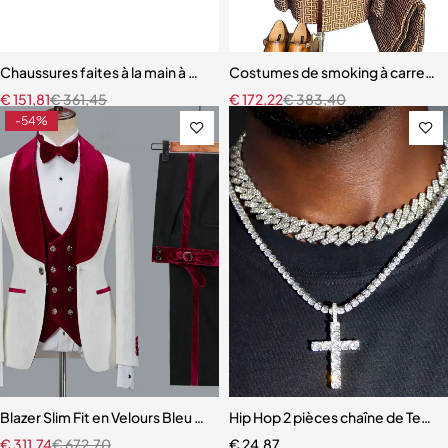
Chaussures faites à la main à motif serpentin pour hommes, mocassi
Costumes de smoking à carreau
€
151,81
€
361,45
€
172,22
€
383,40
-54%
Blazer Slim Fit en Velours Bleu Marine pour Homme
Hip Hop 2 pièces chaîne de Tenn
€
311,74
€
672,70
€
24,87