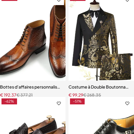
Bottes d'affaires personnalisées pour hommes Brogue à lacets à la c
Costume à Double Boutonnage
€
192,37
€
377,21
€
99,29
€
268,35
-62%
-51%