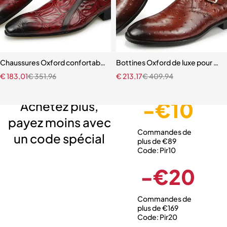
Chaussures Oxford confortables en crocodile pour hommes derby
Bottines Oxford de luxe pour hom
€
183,01
€
351,96
€
213,17
€
409,94
Livraison gratuite
Service client expert
Paiement sécurisé
-€10
Achetez plus,
payez moins avec
Commandes de
un code spécial
plus de €89
Code: Pir10
-€20
Commandes de
plus de €169
Code: Pir20