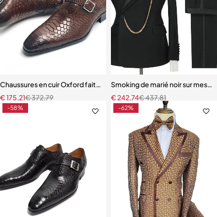
Chaussures en cuir Oxford faites à la main pour hommes, chaussures
Smoking de marié noir sur mesu
€
175,21
€
372,79
€
242,74
€
437,81
-58%
-62%