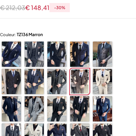
€
212,03
€
148,41
-
30
%
TZ136 Marron
Couleur: