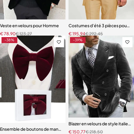
Veste en velours pour Homme
Costumes d'été 3 pièces pour 
€
78,90
€
123,27
€
195,94
€
292,45
-38%
-39%
Blazer en velours de style italie
Ensemble de boutons de manchette carrés en velours pour hommes,
€
150,77
€
218,50