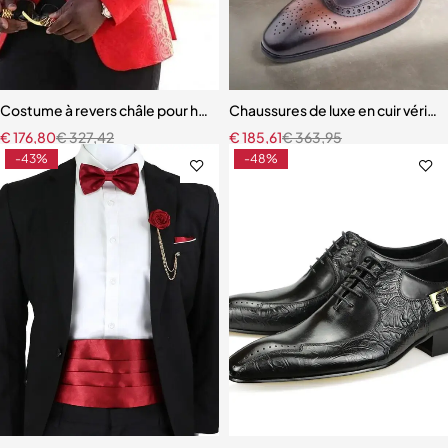
Costume à revers châle pour homme, veste + pantalon + cravate + gi
Chaussures de luxe en cuir vérita
€
176,80
€
327,42
€
185,61
€
363,95
-43%
-48%