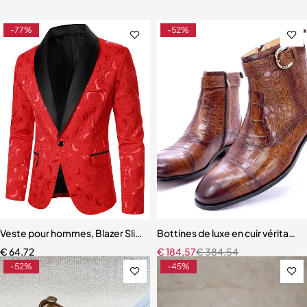
-77%
-52%
Veste pour hommes, Blazer Slim
Bottines de luxe en cuir véritabl
€
64,72
€
184,57
€
384,54
-52%
-45%