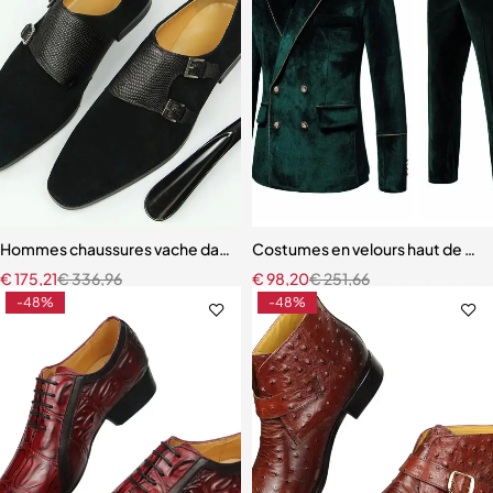
Hommes chaussures vache daim moine automne en cuir véritable cha
Costumes en velours haut de g
€
175,21
€
336,96
€
98,20
€
251,66
-48%
-48%