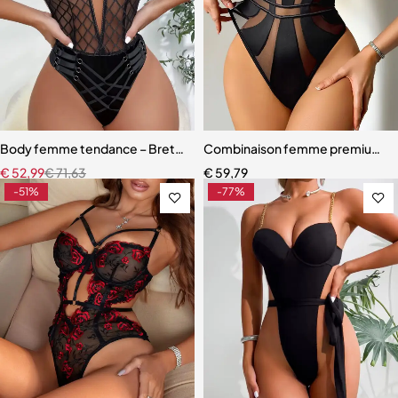
Body femme tendance – Bretelles col V profond et finition élégante
Combinaison femme premium – D
€
52,99
€
71,63
€
59,79
-51%
-77%