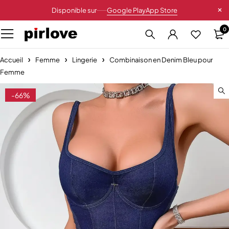
Disponible sur
Google Play
App Store
0
Accueil
Femme
Lingerie
Combinaison en Denim Bleu pour
Femme
-66%