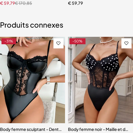
€
59,79
€
170,85
€
59,79
Produits connexes
-31%
-50%
Body femme sculptant – Dentelle ajourée et cuir PU verni avec contr
Body femme noir – Maille et dent