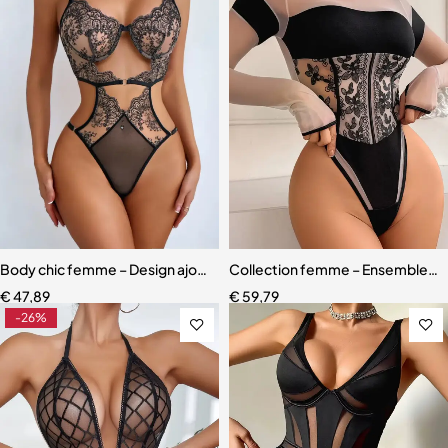
Body chic femme – Design ajouré moderne et silhouette ajustée
Collection femme – Ensemble bro
€
47,89
€
59,79
-26%