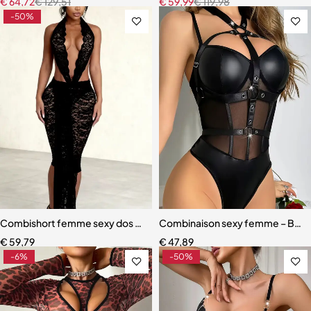
€
64,72
€
129,51
€
59,99
€
119,98
-50%
Combishort femme sexy dos nu – Patchwork jacquard, col V profond e
Combinaison sexy femme – Body aj
€
59,79
€
47,89
-6%
-50%