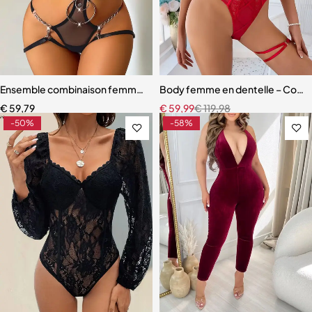
Ensemble combinaison femme – Maille ajourée avec ceinture sculpt
Body femme en dentelle – Coupe m
€
59,79
€
59,99
€
119,98
-50%
-58%