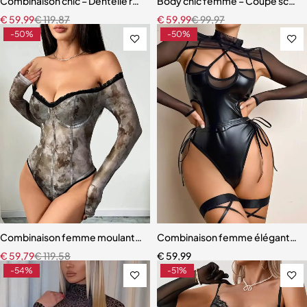
Combinaison chic – Dentelle raffinée et coupe ajustée moderne
Body chic femme – Coupe sculptan
€
59,99
€
119,87
€
59,99
€
99,97
-50%
-50%
Combinaison femme moulante – Manches longues avec col slash et 
Combinaison femme élégante – Cu
€
59,79
€
119,58
€
59,99
-54%
-51%