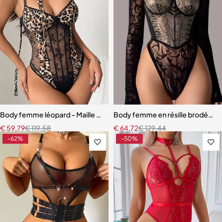
Body femme léopard – Maille moulante sans manches (noir & marron)
Body femme en résille brodée – 
€
59,79
€
119,58
€
64,72
€
129,44
-62%
-50%