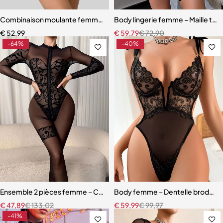
Combinaison moulante femme – Effet sculptant avec cuir PU et mail
Body lingerie femme – Maille tr
€
52,99
€
59,79
€
72,90
-64%
-40%
Ensemble 2 pièces femme – Combinaison à manches longues, motif b
Body femme – Dentelle brodée t
€
47,89
€
133,02
€
59,99
€
99,97
-41%