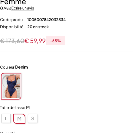
Femme
0 Avis
Écrire un avis
Code produit
1005007842032334
Disponibilité
20 en stock
€
173,60
€
59,99
-
65
%
Denim
Couleur
M
Taille de tasse
L
S
M