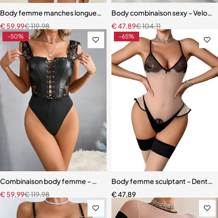
Body femme manches longues – Dentelle moulante une pièce (noir &
Body combinaison sexy – Velours s
€
59,99
€
119,98
€
47,89
€
104,11
-50%
-65%
Combinaison body femme – Modèle slim en PU tendance Y2K
Body femme sculptant – Dentelle c
€
59,99
€
119,98
€
47,89