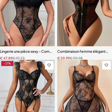
Lingerie une pièce sexy – Combinaison florale voir-à-travers
Combinaison femme élégante – Ma
€
47,89
€
97,73
€
59,99
€
119,98
-21%