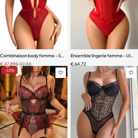
Combinaison body femme – Style moderne rouge avec effet sculpt
Ensemble lingerie femme – Ultra-f
€
47,89
€
59,88
€
64,72
-53%