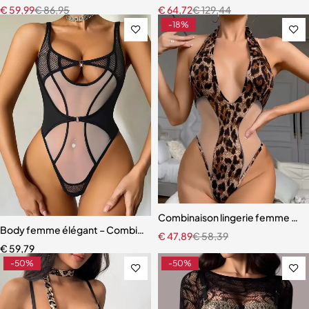
€
59,99
€
86,95
€
64,72
€
129,44
-18%
Combinaison lingerie femme – Léo
Body femme élégant – Combinaison avec empiècements en maille r
€
47,89
€
58,39
€
59,79
-50%
-50%