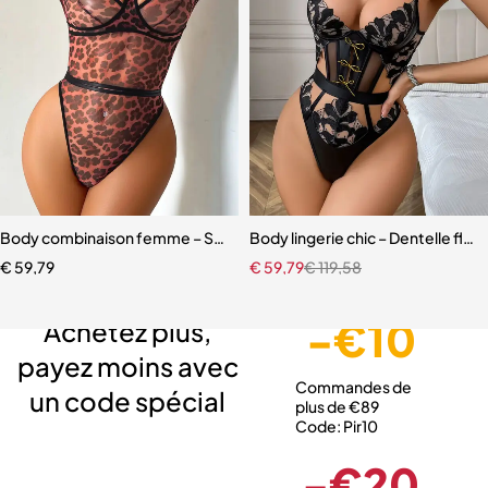
Body combinaison femme – Style européen et américain avec coup
Body lingerie chic – Dentelle flora
€
59,79
€
59,79
€
119,58
Livraison gratuite
Service client expert
Paiement sécurisé
-€10
Achetez plus,
payez moins avec
Commandes de
un code spécial
plus de €89
Code: Pir10
-€20