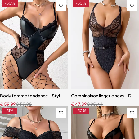
-50%
-50%
Body femme tendance – Style Y2K en maille respirante et ajustée
Combinaison lingerie sexy – Dente
€
59,99
€
119,98
€
47,89
€
95,44
-51%
-50%