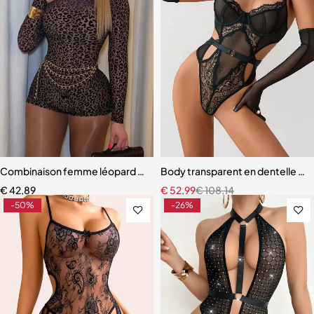
Combinaison femme léopard – Barboteuse près du corps à col haut, 
Body transparent en dentelle noire
€
42,89
€
52,99
€
108,14
-50%
-26%