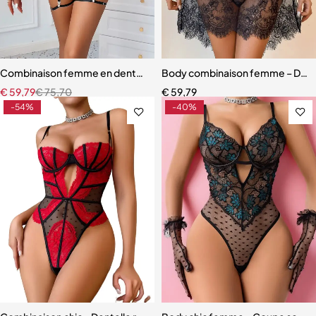
Combinaison femme en dentelle noire – Body slim tendance, manche
Body combinaison femme – Design
€
59,79
€
75,70
€
59,79
-54%
-40%