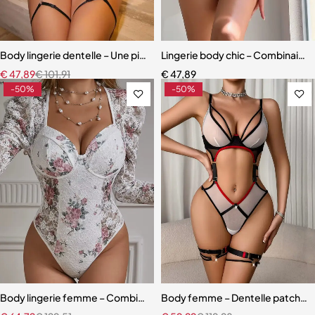
Body lingerie dentelle – Une pièce transparente en polyester, tenue
Lingerie body chic – Combinaiso
€
47,89
€
101,91
€
47,89
-50%
-50%
Body lingerie femme – Combinaison en dentelle élégante avec maint
Body femme – Dentelle patchwor