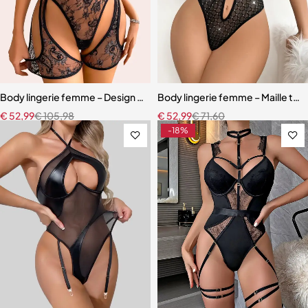
Body lingerie femme – Design ajouré transparent inspiration orienta
Body lingerie femme – Maille text
€
52,99
€
105,98
€
52,99
€
71,60
-18%