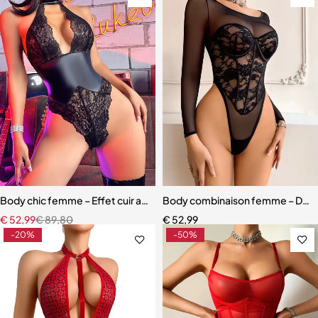
Body chic femme – Effet cuir avec dentelle raffinée et coupe ajusté
Body combinaison femme – Design
€
52,99
€
89,80
€
52,99
-20%
-50%