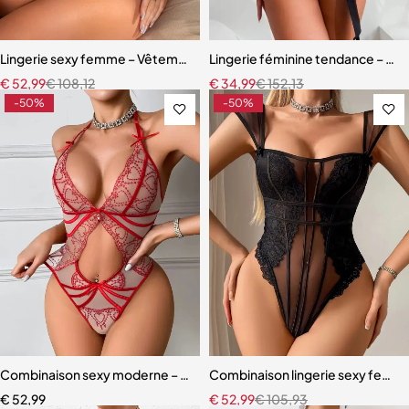
Lingerie sexy femme – Vêtements de nuit transparents, costume de j
Lingerie féminine tendance – Sou
€
52,99
€
108,12
€
34,99
€
152,13
-50%
-50%
Combinaison sexy moderne – Style US/EU, contrastes chic et détai
Combinaison lingerie sexy femme 
€
52,99
€
52,99
€
105,93