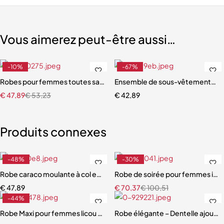
Vous aimerez peut-être aussi…
-10%
-67%
emme
Robes pour femmes toutes saisons, coupe sexy, design mince, man
Ensemble de sous-vêtements inti
€
47,89
€
53,23
€
42,89
Produits connexes
-48%
-30%
Robe caraco moulante à col en V solide, robe de discothèque sans m
Robe de soirée pour femmes impr
€
47,89
€
70,37
€
100,51
-44%
Robe Maxi pour femmes licou cou dos nu froncé empilé sans manches
Robe élégante – Dentelle ajourée