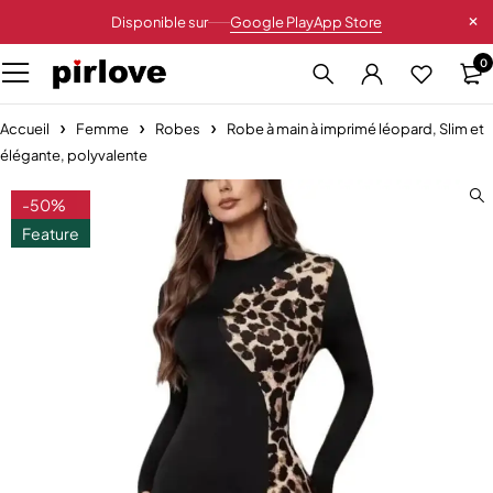
Disponible sur
Google Play
App Store
0
Accueil
Femme
Robes
Robe à main à imprimé léopard, Slim et
élégante, polyvalente
-50%
Feature