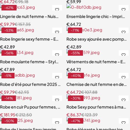
€
64,72
€
95,18
€
59,99
-62%
Lingerie de nuit femme – Nuisette léopard avec garniture en dentell
Ensemble lingerie chic – Imprimé 
€
59,79
€
157,35
€
64,72
-53%
-71%
Robe lingerie sexy femme – Ensemble dentelle avec soutien-gorge,
Robe sexy ajourée avec pompon
€
42,89
€
42,89
-56%
-55%
Robe moulante femme – Style Y2K en tricot extensible
Vêtements de nuit femme – Ensemb
€
47,89
€
64,72
-5%
-40%
Robe d'été pour femme 2025 confortable et chic rayures
Chemise de nuit femme en dentel
€
59,79
€
62,93
€
64,72
€
107,88
-14%
-30%
Robe en cuir Pu pour femmes, couleur unie, ceinture, paquet de han
Robe Sexy pour femmes à manches
€
181,95
€
212,50
€
86,37
€
123,39
-50%
-47%
Robe de Lingerie Sexy imprimé léopard Design arête de poisson
Robe élégante à manches longues