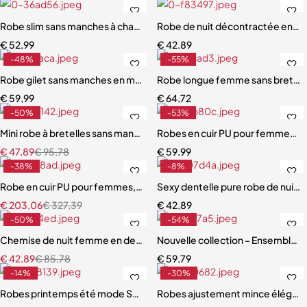
Robe slim sans manches à changement de couleur progressive, haut
Robe de nuit décontractée en den
€
52,99
€
42,89
-48%
-55%
Robe gilet sans manches en maille patchwork pour femmes
Robe longue femme sans bretelle
€
59,99
€
64,72
-50%
-53%
Mini robe à bretelles sans manches Style plage
Robes en cuir PU pour femmes, co
€
47,89
€
95,78
€
59,99
-38%
-8%
Robe en cuir PU pour femmes, bouton de couleur à revers, manches 
Sexy dentelle pure robe de nuit 
€
203,06
€
327,39
€
42,89
-50%
-54%
Chemise de nuit femme en dentelle transparente – Col licou, épissur
Nouvelle collection – Ensemble nu
€
42,89
€
85,78
€
59,79
-14%
-30%
Robes printemps été mode Sexy translucide sans manches
Robes ajustement mince élégant 