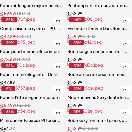
Robe mi-longue sexy à manches longues pour femmes, club de soir
Printemps et été nouveau modèle
€
59,99
€
107,13
€
52,99
-58%
-46%
Combinaison sexy en cuir PU – Col licou, maille épissée et design ajou
Ensemble femme Dark Romance – R
€
42,89
€
102,10
€
59,99
€
111,13
-30%
-55%
Robe pour femmes Rose imprimée à manches longues Pile cou moula
Robe longue décontractée – Styl
€
78,69
€
112,42
€
52,99
-53%
-53%
Robe femme élégante – Design halter avec lacets et découpes mo
Robe de soirée pour femmes Sexy
€
47,89
€
52,99
-5%
-53%
Robes d'été élégantes coupe slim rayures sans manches épaules d
Mode nouveau Sexy dentelle lic
€
52,99
€
55,80
€
59,99
-68%
-51%
Mini robe en Faux cuir PU pour femmes, fermeture éclair, manches lo
Robe sexy femme – 1 pièce, déco
€
64,72
€
52,99
€
108,12