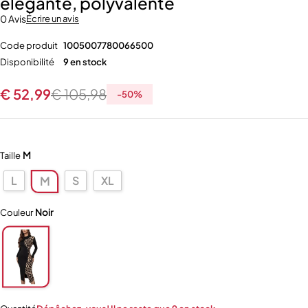
élégante, polyvalente
0 Avis
Écrire un avis
Code produit
1005007780066500
Disponibilité
9 en stock
€
52,99
€
105,98
-
50
%
M
Taille
L
S
XL
M
Noir
Couleur