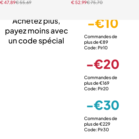
€
47,89
€
55,69
€
52,99
€
75,70
Livraison gratuite
Service client expert
Paiement sécurisé
-€10
Achetez plus,
payez moins avec
Commandes de
un code spécial
plus de €89
Code: Pir10
-€20
Commandes de
plus de €169
Code: Pir20
-€30
Commandes de
plus de €229
Code: Pir30