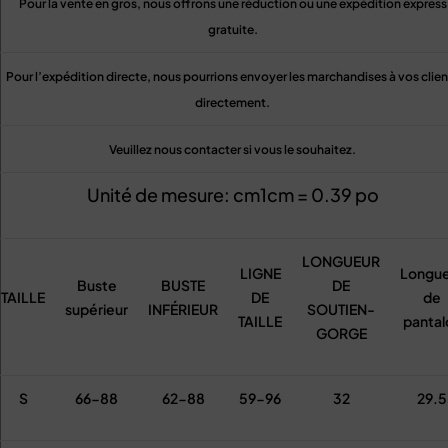
Pour la vente en gros, nous offrons une réduction ou une expédition express
gratuite.
Pour l’expédition directe, nous pourrions envoyer les marchandises à vos clien
directement.
Veuillez nous contacter si vous le souhaitez.
Unité de mesure: cm1cm = 0.39 po
LONGUEUR
LIGNE
Longue
Buste
BUSTE
DE
TAILLE
DE
de
supérieur
INFÉRIEUR
SOUTIEN-
TAILLE
pantal
GORGE
S
66-88
62-88
59-96
32
29.5