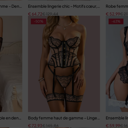
-jarretelles
mme – Dentelle française avec effet push-up
Ensemble lingerie chic – Motifs cœur, découpes raffin
Robe femme e
€
64,72
€
129,44
€
52,99
€
21
-50%
-63%
e en dentelle brodée avec porte-jarretelles et bas assortis
Body femme haut de gamme – Lingerie en maille au de
Ensemble li
€
72,93
€
145,86
€
59,99
€
16