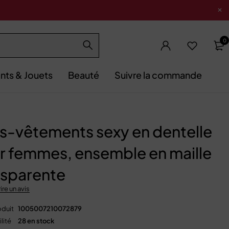
0
nts & Jouets
Beauté
Suivre la commande
s-vêtements sexy en dentelle
r femmes, ensemble en maille
nsparente
ire un avis
duit
1005007210072879
lité
28 en stock