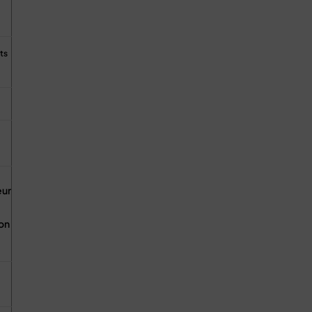
ts
ur
on