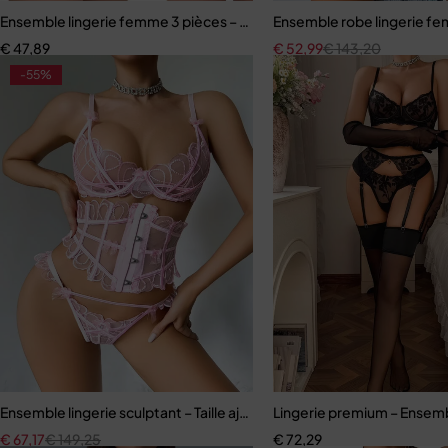
Ensemble lingerie femme 3 pièces – Soutien-gorge, culotte et porte
Ensemble robe lingerie fe
€
47,89
€
52,99
€
143,20
-55%
Ensemble lingerie sculptant – Taille ajustée et broderie florale
Lingerie premium – Ensembl
€
67,17
€
149,25
€
72,29