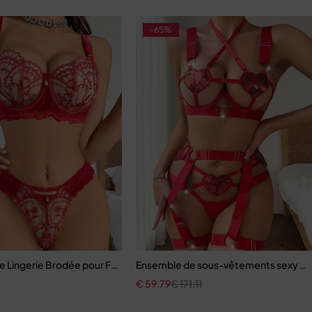
-65%
ode
e Lingerie Brodée pour Femme, Soutien-Gorge et Culotte
Ensemble de sous-vêtements sexy à l
€
59,79
€
171,11