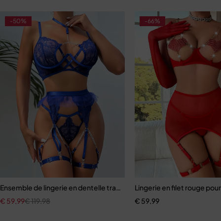
-50%
-66%
ts
Ensemble de lingerie en dentelle transparente pour femmes, sout
Lingerie en filet rouge po
€
59,99
€
119,98
€
59,99