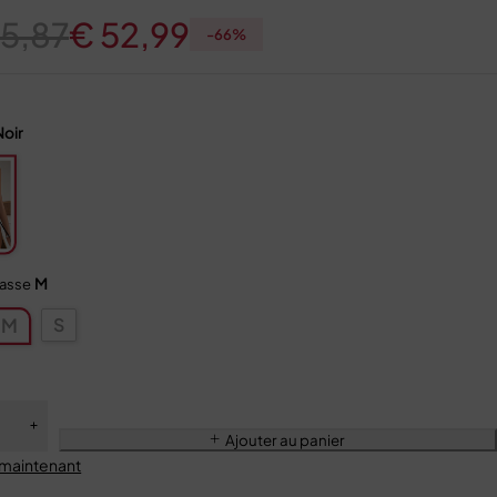
5,87
€
52,99
-
66
%
Noir
M
tasse
S
M
Ajouter au panier
 maintenant