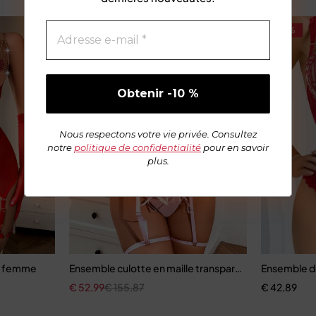
-66%
-13%
Nous respectons votre vie privée. Consultez
notre
politique de confidentialité
pour en savoir
plus.
ien-gorge découpé
ur femme
Ensemble culotte en maille transparente, nouvelle m
Ensemble d
€
52,99
€
155,87
€
42,89