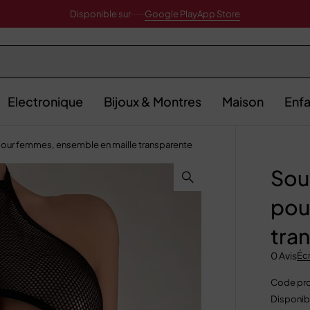
Disponible sur
Google Play
App Store
Electronique
Bijoux & Montres
Maison
Enfa
our femmes, ensemble en maille transparente
Sou
pou
tra
0 Avis
Écr
Code pro
Disponibi