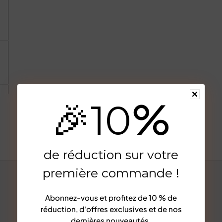
5
%
🎉
10
ez
Afficher plus
e
de réduction sur votre
première commande !
e,
Abonnez-vous et profitez de
10 % de
réduction
, d'offres exclusives et de nos
dernières nouveautés.