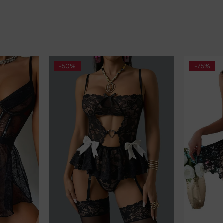
-50%
-75%